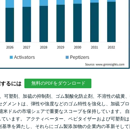
握するには
無料のPDFをダウンロード
ers、可塑剤、加硫の抑制剤、ゴム製酸化防止剤、不溶性の硫黄
セグメントは、弾性や強度などのゴム特性を強化し、加硫プロ
.94億米ドルの市場シェアで重要なスコープを保持しています。 
ています。 アクティベーター、ペピタイザーおよび可塑剤は
制基準を満たし、それらにゴム製添加物の企業内の革新そして