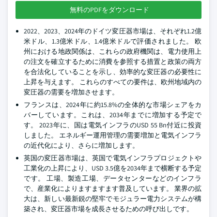
無料のPDFをダウンロード
2022、2023、2024年のドイツ変圧器市場は、それぞれ1.2億
米ドル、1.3億米ドル、1.4億米ドルで評価されました。 欧
州における地政関係は、これらの政府機関は、電力使用上
の注文を確立するために消費を参照する措置と政策の両方
を合法化していることを示し、効率的な変圧器の必要性に
上昇を与えます。 これらのすべての要件は、欧州地域内の
変圧器の需要を増加させます。
フランスは、2024年に約15.8%の全体的な市場シェアをカ
バーしています。これは、2034年までに増加する予定で
す。 2023年に、国は電気インフラのUSD 55 Bn付近に投資
しました。 エネルギー運用管理の需要増加と電気インフラ
の近代化により、さらに増加します。
英国の変圧器市場は、英国で電気インフラプロジェクトや
工業化の上昇により、USD 3.5億を2034年まで横断する予定
です。 工場、製造工場、データセンターなどのインフラ
で、産業化によりますますます普及しています。 業界の拡
大は、新しい最新鋭の堅牢でモジュラー電力システムが構
築され、変圧器市場を成長させるための呼び出しです。