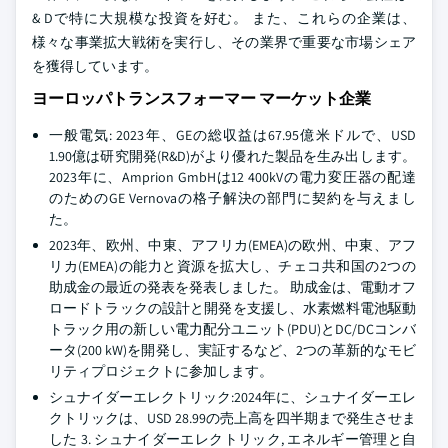
& Dで特に大規模な投資を好む。 また、これらの企業は、
様々な事業拡大戦術を実行し、その業界で重要な市場シェア
を獲得しています。
ヨーロッパトランスフォーマー マーケット企業
一般電気: 2023年、GEの総収益は67.95億米ドルで、USD
1.90億は研究開発(R&D)がより優れた製品を生み出します。
2023年に、Amprion GmbHは12 400kVの電力変圧器の配達
のためのGE Vernovaの格子解決の部門に契約を与えまし
た。
2023年、欧州、中東、アフリカ(EMEA)の欧州、中東、アフ
リカ(EMEA)の能力と資源を拡大し、チェコ共和国の2つの
助成金の最近の発表を発表しました。 助成金は、電動オフ
ロードトラックの設計と開発を支援し、水素燃料電池駆動
トラック用の新しい電力配分ユニット(PDU)とDC/DCコンバ
ータ(200 kW)を開発し、実証するなど、2つの革新的なモビ
リティプロジェクトに参加します。
シュナイダーエレクトリック:2024年に、シュナイダーエレ
クトリックは、USD 28.99の売上高を四半期まで発生させま
した 3. シュナイダーエレクトリック, エネルギー管理と自