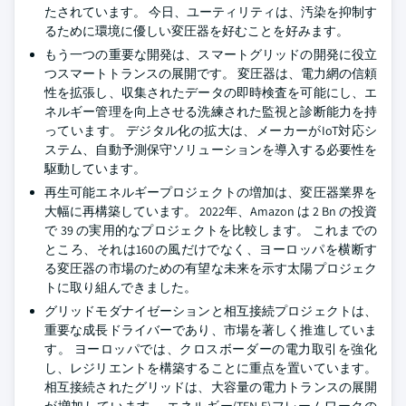
たされています。 今日、ユーティリティは、汚染を抑制す
るために環境に優しい変圧器を好むことを好みます。
もう一つの重要な開発は、スマートグリッドの開発に役立
つスマートトランスの展開です。 変圧器は、電力網の信頼
性を拡張し、収集されたデータの即時検査を可能にし、エ
ネルギー管理を向上させる洗練された監視と診断能力を持
っています。 デジタル化の拡大は、メーカーがIoT対応シ
ステム、自動予測保守ソリューションを導入する必要性を
駆動しています。
再生可能エネルギープロジェクトの増加は、変圧器業界を
大幅に再構築しています。 2022年、Amazon は 2 Bn の投資
で 39 の実用的なプロジェクトを比較します。 これまでの
ところ、それは160の風だけでなく、ヨーロッパを横断す
る変圧器の市場のための有望な未来を示す太陽プロジェク
トに取り組んできました。
グリッドモダナイゼーションと相互接続プロジェクトは、
重要な成長ドライバーであり、市場を著しく推進していま
す。 ヨーロッパでは、クロスボーダーの電力取引を強化
し、レジリエントを構築することに重点を置いています。
相互接続されたグリッドは、大容量の電力トランスの展開