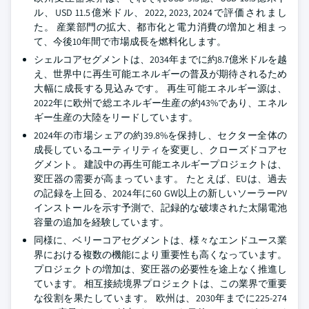
ル、USD 11.5億米ドル、2022, 2023, 2024で評価されまし
た。 産業部門の拡大、都市化と電力消費の増加と相まっ
て、今後10年間で市場成長を燃料化します。
シェルコアセグメントは、2034年までに約8.7億米ドルを越
え、世界中に再生可能エネルギーの普及が期待されるため
大幅に成長する見込みです。 再生可能エネルギー源は、
2022年に欧州で総エネルギー生産の約43%であり、エネル
ギー生産の大陸をリードしています。
2024年の市場シェアの約39.8%を保持し、セクター全体の
成長しているユーティリティを変更し、クローズドコアセ
グメント。 建設中の再生可能エネルギープロジェクトは、
変圧器の需要が高まっています。 たとえば、EUは、過去
の記録を上回る、2024年に60 GW以上の新しいソーラーPV
インストールを示す予測で、記録的な破壊された太陽電池
容量の追加を経験しています。
同様に、ベリーコアセグメントは、様々なエンドユース業
界における複数の機能により重要性も高くなっています。
プロジェクトの増加は、変圧器の必要性を途上なく推進し
ています。 相互接続境界プロジェクトは、この業界で重要
な役割を果たしています。 欧州は、2030年までに225-274