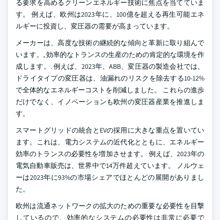
る要求を高めるクリーンエネルギー技術に焦点を当てていま
す。 例えば、欧州は2023年に、100億を超える再生可能エネ
ルギーに投資し、変圧器の需要が高まっています。
メーカーは、高度な技術の継続的な傾向と革新に取り組んで
います。, 効率的なトランスの生産のための肯定的な環境を作
成します。. 例えば、2023年、ABB、変圧器の製造会社では、
ドライタイプの変圧器は、油漏れのリスクを除去する10-12%
で全体的なエネルギーコストを削減しました。 これらの進歩
だけでなく、イノベーションも欧州の変圧器産業を推進しま
す。
スマートグリッドの統合とEVの採用に大きな重点を置いてい
ます。これは、電力システムの近代化とともに、エネルギー
効率のトランスの必要性を増加させます。 例えば、2023年の
電気自動車販売は、世界中で14万件超えています。 ノルウェ
ーは2023年に93%の市場シェアでほとんどの展開がありまし
た。
欧州は流通ネットワークの拡大のための重要な必要性を目撃
しているので、効率的なシステムの必要性は非常に必要で