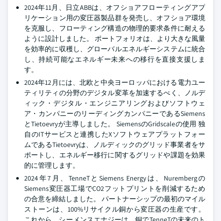
2024年11月、日立ABBは、オフショアフローティングアプ
リケーション用の変圧器製品群を発売し、オフショア環境
を克服し、フローティング構造の物理的要求条件に耐える
ように設計しました。 ポートフォリオは、より大きな風量
を効率的に収穫し、グローバルエネルギーシステムに統合
し、持続可能なエネルギー未来への移行を直接支援しま
す。
2024年12月には、北欧と中央ヨーロッパにおける電力ユー
ティリティの分野のデジタル変革を加速するべく、ノルデ
ィック・デジタル・エンジニアリングおよびソフトウェ
ア・カンパニーのリーディングカンパニーであるSiemens
とTietoevryが主導しました。 SiemensのGridscaleの使用 独
自のITサービスと連携したXソフトウェアプラットフォー
ムであるTietoevryは、ノルディックのグリッド事業者をサ
ポートし、エネルギー移行に関するグリッドや課題を効果
的に管理します。
2024年7月、TenneTとSiemens Energyは、Nurembergの
Siemens変圧器工場でCO2フットプリントを削減するため
の合意を締結しました。 パートナーシップの最初のマイル
ストーンは、100%リサイクル銅から変圧器の生産です。
これから、シーメンスエナジーは、銅でTenneTの未来のト