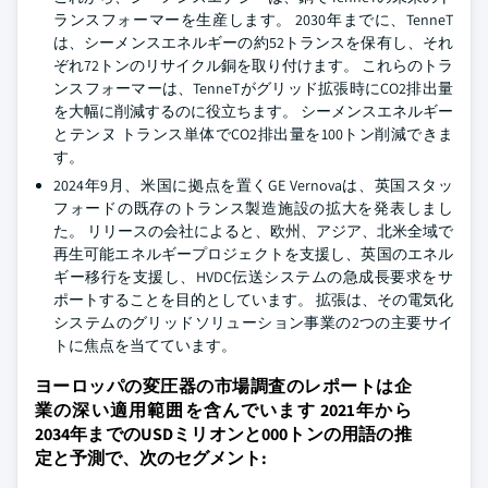
ランスフォーマーを生産します。 2030年までに、TenneT
は、シーメンスエネルギーの約52トランスを保有し、それ
ぞれ72トンのリサイクル銅を取り付けます。 これらのトラ
ンスフォーマーは、TenneTがグリッド拡張時にCO2排出量
を大幅に削減するのに役立ちます。 シーメンスエネルギー
とテンヌ トランス単体でCO2排出量を100トン削減できま
す。
2024年9月、米国に拠点を置くGE Vernovaは、英国スタッ
フォードの既存のトランス製造施設の拡大を発表しまし
た。 リリースの会社によると、欧州、アジア、北米全域で
再生可能エネルギープロジェクトを支援し、英国のエネル
ギー移行を支援し、HVDC伝送システムの急成長要求をサ
ポートすることを目的としています。 拡張は、その電気化
システムのグリッドソリューション事業の2つの主要サイ
トに焦点を当てています。
ヨーロッパの変圧器の市場調査のレポートは企
業の深い適用範囲を含んでいます 2021年から
2034年までのUSDミリオンと000トンの用語の推
定と予測で、次のセグメント: