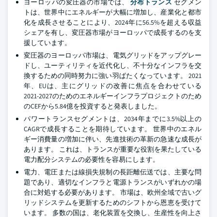
ヨーロッパの変圧器の市場では、
分布トランス
セグメン
トは、世界中にエネルギーが大幅に増加し、産業化と都市
化を成長させることにより、2024年に56.5%を超える収益
シェアを有し、変圧器市場がヨーロッパで成長するのを支
援しています。
変圧器のヨーロッパ市場は、電気グリッドをアップグレー
ドし、ユーティリティを近代化し、不十分なインフラを交
換するための同時努力に強い羽ばたくなっています。 2021
年、EUは、主にグリッドの改善に焦点を合わせている
2021-2027のためのエネルギーインフラプロジェクトのため
のCEFから5.84億を投資すると発表しました。
パワートランスセグメントは、2034年までに3.5%以上の
CAGRで成長することを期待しています。 世界中のエネル
ギー消費量の増加に伴い、先進技術の革新の急速な成長が
あります。 これは、トランスが重要な役割を果たしている
電力配分システムの必要性を容易にします。
電力、電圧または線損失規制の長距離伝送では、主要な問
題であり、適切なインフラと電源トランスがいずれかの場
合に対処する必要があります。 市場は、欧州全域で古いグ
リッドシステムを更新するためのシフトから恩恵を受けて
います。 多数の国は、老化装置を交換し、生産性を向上さ