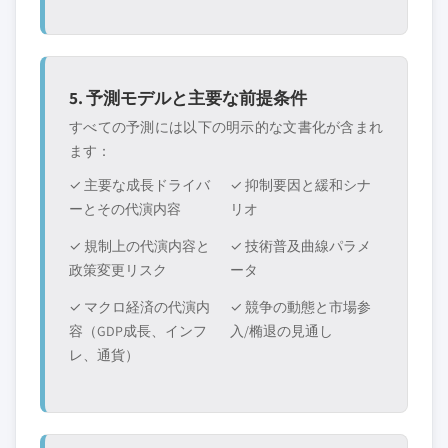
5. 予測モデルと主要な前提条件
すべての予測には以下の明示的な文書化が含まれ
ます：
✓ 主要な成長ドライバ
✓ 抑制要因と緩和シナ
ーとその代演内容
リオ
✓ 規制上の代演内容と
✓ 技術普及曲線パラメ
政策変更リスク
ータ
✓ マクロ経済の代演内
✓ 競争の動態と市場参
容（GDP成長、インフ
入/椭退の見通し
レ、通貨）