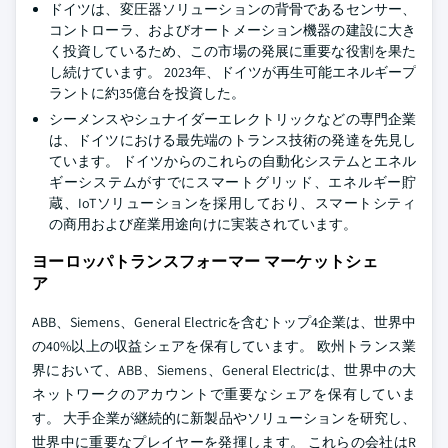
ドイツは、変圧器ソリューションの背骨であるセンサー、
コントローラ、およびオートメーション機器の建設に大き
く投資しているため、この市場の発展に重要な役割を果た
し続けています。 2023年、ドイツが再生可能エネルギープ
ラントに約35億台を投資した。
シーメンスやシュナイダーエレクトリックなどの専門企業
は、ドイツにおける最先端のトランス技術の発達を先見し
ています。 ドイツからのこれらの自動化システムとエネル
ギーシステムがすでにスマートグリッド、エネルギー貯
蔵、IoTソリューションを採用しており、スマートシティ
の商用および産業用途向けに実装されています。
ヨーロッパトランスフォーマー マーケットシェ
ア
ABB、Siemens、General Electricを含むトップ4企業は、世界中
の40%以上の収益シェアを保有しています。 欧州トランス業
界において、ABB、Siemens、General Electricは、世界中の大
ネットワークのアカウントで重要なシェアを保有していま
す。 大手企業が継続的に新製品やソリューションを研究し、
世界中に重要なプレイヤーを発揮します。 これらの会社はR