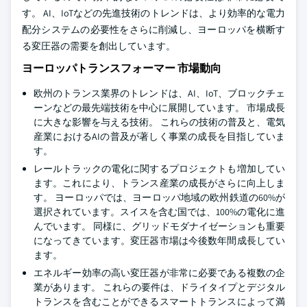
す。 AI、IoTなどの先進技術のトレンドは、より効率的な電力
配分システムの必要性をさらに削減し、ヨーロッパを横断す
る変圧器の需要を創出しています。
ヨーロッパトランスフォーマー 市場動向
欧州のトランス業界のトレンドは、AI、IoT、ブロックチェ
ーンなどの最先端技術を中心に展開しています。 市場成長
に大きな影響を与える技術。 これらの技術の普及と、電気
産業におけるAIの普及が著しく事業の成長を目指していま
す。
レールトラックの電化に関するプロジェクトも増加してい
ます。これにより、トランス産業の成長がさらに向上しま
す。 ヨーロッパでは、ヨーロッパ地域の欧州鉄道の60%が
選択されています。スイスを含む国では、100%の電化に進
んでいます。 同様に、グリッドモダナイゼーションも重要
になってきています。変圧器市場は今後数年間成長してい
ます。
エネルギー効率の高い変圧器が非常に必要である複数の企
業があります。 これらの要件は、ドライタイプとデジタル
トランスを含むことができるスマートトランスによって満