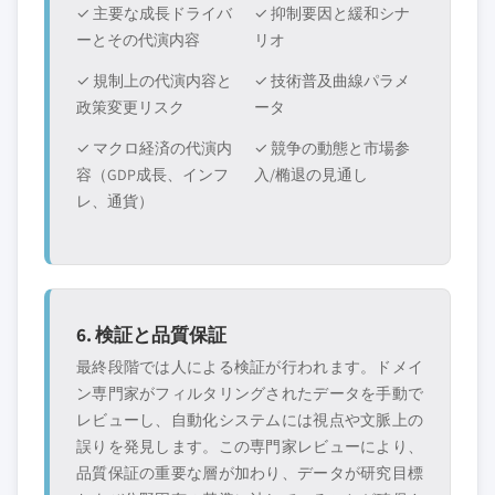
✓ 主要な成長ドライバ
✓ 抑制要因と緩和シナ
ーとその代演内容
リオ
✓ 規制上の代演内容と
✓ 技術普及曲線パラメ
政策変更リスク
ータ
✓ マクロ経済の代演内
✓ 競争の動態と市場参
容（GDP成長、インフ
入/椭退の見通し
レ、通貨）
6. 検証と品質保証
最終段階では人による検証が行われます。ドメイ
ン専門家がフィルタリングされたデータを手動で
レビューし、自動化システムには視点や文脈上の
誤りを発見します。この専門家レビューにより、
品質保証の重要な層が加わり、データが研究目標