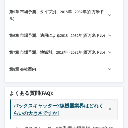
1.4.2.1 リリース 有料ソース
3.3 技術とイノベーションの風景
4.1 はじめに
第5章 市場予測、タイプ別、2018年 - 2032年(百万米ド
1.4.2.2 公開情報
3.4 特許分析
4.2 企業市場シェア分析
ル)
3.5マイル 主なニュースと取り組み
4.3 競争的な位置のマトリックス
3.6 規制風景
5.1マイル 主なトレンド
4.4 戦略的展望行列
第6章 市場予測、適用による2018 - 2032年(百万米ドル)
3.7マイル 衝撃力
5.2 手持ち型
3.7.1成長の運転者
5.3 固定
6.1 の 主なトレンド
第7章 市場予測、地域別、2018年 - 2032年(百万米ドル)
3.7.1.1の 空港でのセキュリティ対策を強化
6.2 税関および境界保護
する需要の増加
6.3 法執行
7.1マイル 主なトレンド
3.7.1.2の特長 公共安全への投資の増加
第8章 会社案内
6.4 空港
7.2 北アメリカ
3.7.1.3の 薬物のトラフィックの脅威の上昇
6.5 軍および防衛
7.2.1 米国
8.1 オートクリア合同会社
3.7.1.4の 貨物スクリーニングにおけるバッ
6.6 重要なインフラ
7.2.2 カナダ
8.2 ラウラスシステムズ株式会社
クスキャッター技術の利用拡大
よくある質問(FAQ):
6.7 その他
7.3 ヨーロッパ
8.3 ヌクテック株式会社
3.7.1.5の 高リスク環境でのセキュリティ向
7.3.1 英国
バックスキャッターX線機器業界はどれく
8.4 Rapiscanシステム
上に注力
7.3.2 ドイツ
らいの大きさですか?
8.5 スカンナMSC株式会社
3.7.2 産業下落と課題
7.3.3 フランス
8.6 スミス検出
3.7.2.1の コストと実装の課題