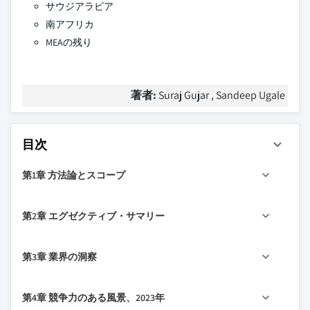
サウジアラビア
南アフリカ
MEAの残り
著者:
Suraj Gujar , Sandeep Ugale
目次
第1章 方法論とスコープ
1.1 市場規模と定義
第2章 エグゼクティブ・サマリー
1.2 ベース見積りと計算
1.3 予測計算
ツイート
2.1 業界 360
2018年 - 2032年
第3章 業界の洞察
1.4 の データソース
1.4.1 第一次
3.1 産業生態系分析
第4章 競争力のある風景、2023年
1.4.2 二次
3.2 利益証拠金分析