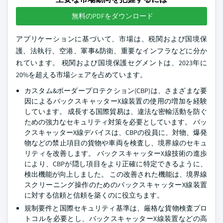
無料のPDFをダウンロード
アプリケーションに基づいて、市場は、税関および国境保
護、法執行、空港、軍事&防衛、重要なインフラなどに分か
れています。 税関および国境保護セグメントは、2023年に
20%を超える市場シェアを占めています。
カスタム&ボーダープロテクション(CBP)は、さまざまな要
因によるバックスキャッターX線装置の使用の増加を経験
しています。 成長する国際貿易は、違法な密輸活動を防ぐ
ための強力なセキュリティ対策を必要としています。 バッ
クスキャッターX線デバイスは、CBPの役員に、対物、爆発
物などの禁止項目の貨物や車両を検査し、境界線のセキュ
リティを改善します。 バックスキャッターX線技術の進歩
により、CBPが隠し項目をより正確に特定できるように、
検出機能が向上しました。 この改善された機能は、境界線
スクリーニング操作のためのバックスキャッターX線装置
に対する信頼と信頼を築くのに役立ちます。
規制要件と国際セキュリティ基準は、厳格な貨物検査プロ
トコルを必要とし、バックスキャッターX線装置などの高