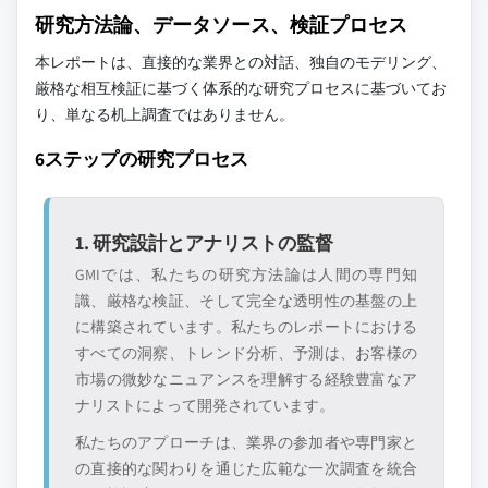
7.6.1 UAE
研究方法論、データソース、検証プロセス
7.6.2 サウジアラビア
7.6.3 南アフリカ
本レポートは、直接的な業界との対話、独自のモデリング、
厳格な相互検証に基づく体系的な研究プロセスに基づいてお
7.6.4マイル MEAの残り
り、単なる机上調査ではありません。
6ステップの研究プロセス
1. 研究設計とアナリストの監督
GMIでは、私たちの研究方法論は人間の専門知
識、厳格な検証、そして完全な透明性の基盤の上
に構築されています。私たちのレポートにおける
すべての洞察、トレンド分析、予測は、お客様の
市場の微妙なニュアンスを理解する経験豊富なア
ナリストによって開発されています。
私たちのアプローチは、業界の参加者や専門家と
の直接的な関わりを通じた広範な一次調査を統合