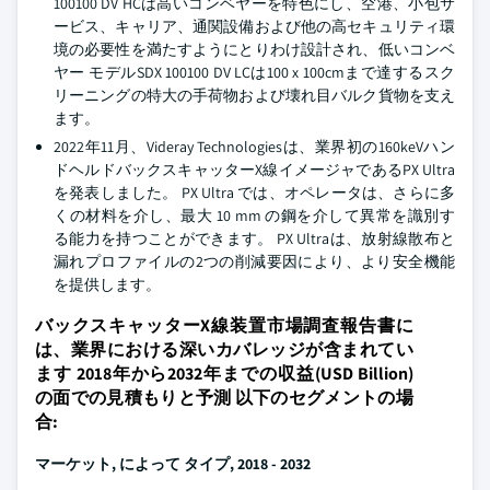
100100 DV HCは高いコンベヤーを特色にし、空港、小包サ
ービス、キャリア、通関設備および他の高セキュリティ環
境の必要性を満たすようにとりわけ設計され、低いコンベ
ヤー モデルSDX 100100 DV LCは100 x 100cmまで達するスク
リーニングの特大の手荷物および壊れ目バルク貨物を支え
ます。
2022年11月、Videray Technologiesは、業界初の160keVハン
ドヘルドバックスキャッターX線イメージャであるPX Ultra
を発表しました。 PX Ultra では、オペレータは、さらに多
くの材料を介し、最大 10 mm の鋼を介して異常を識別す
る能力を持つことができます。 PX Ultraは、放射線散布と
漏れプロファイルの2つの削減要因により、より安全機能
を提供します。
バックスキャッターX線装置市場調査報告書に
は、業界における深いカバレッジが含まれてい
ます 2018年から2032年までの収益(USD Billion)
の面での見積もりと予測 以下のセグメントの場
合:
マーケット
, によって タイプ, 2018 - 2032