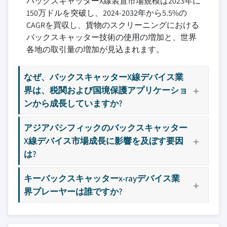
バックスキャッターX線装置市場規模は2023年に
7.3.4 イタリア
8.7 Tek8株式会社
3.7.2.2 限定検出機能
150万ドルを突破し、2024-2032年から5.5%の
7.3.5 スペイン
8.8 Teledyneデジタルイメージング株式会社
3.8 成長潜在的な分析
CAGRを買収し、貨物のスクリーニングにおける
7.3.6 ロシア
8.9 テレデューンFLIR
3.9 ポーターの分析
バックスキャッター技術の使用の増加と、世界
7.3.7マイル ヨーロッパの残り
8.10 ワレックスイメージング株式会社
3.9.1 製造者力
各地の取引量の増加が見込まれます。
7.4マイル アジアパシフィック
8.11 賢明な検出
3.9.2 バイヤー力
7.4.1 中国
3.9.3 新入社員の脅威
なぜ、バックスキャッターX線デバイス業
7.4.2 インド
界は、税関および国境保護アプリケーショ
3.9.4の 置換の脅威
7.4.3 日本
ンから成長していますか?
3.9.5 産業儀式
7.4.4 韓国
3.10 PESTEL分析
アジアパシフィックのバックスキャッター
7.4.5 ベンツ
X線デバイス市場成長に影響を及ぼす要因
7.4.6 アジアパシフィックの残り
は?
7.5 ラテンアメリカ
7.5.1 ブラジル
キーバックスキャッターx-rayデバイス業
7.5.2 メキシコ
界プレーヤーは誰ですか?
7.5.3 ラテンアメリカの残り
7.6 メア