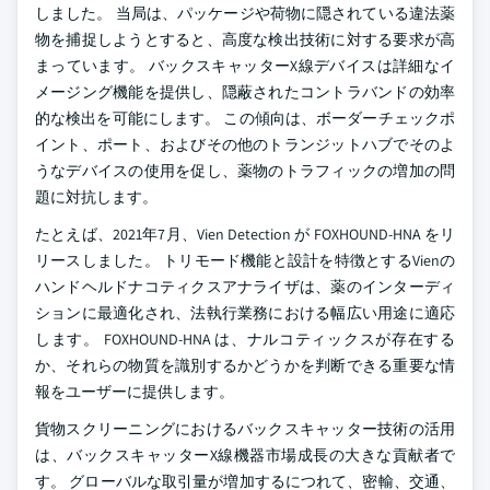
しました。 当局は、パッケージや荷物に隠されている違法薬
物を捕捉しようとすると、高度な検出技術に対する要求が高
まっています。 バックスキャッターX線デバイスは詳細なイ
メージング機能を提供し、隠蔽されたコントラバンドの効率
的な検出を可能にします。 この傾向は、ボーダーチェックポ
イント、ポート、およびその他のトランジットハブでそのよ
うなデバイスの使用を促し、薬物のトラフィックの増加の問
題に対抗します。
たとえば、2021年7月、Vien Detection が FOXHOUND-HNA をリ
リースしました。 トリモード機能と設計を特徴とするVienの
ハンドヘルドナコティクスアナライザは、薬のインターディ
ションに最適化され、法執行業務における幅広い用途に適応
します。 FOXHOUND-HNA は、ナルコティックスが存在する
か、それらの物質を識別するかどうかを判断できる重要な情
報をユーザーに提供します。
貨物スクリーニングにおけるバックスキャッター技術の活用
は、バックスキャッターX線機器市場成長の大きな貢献者で
す。 グローバルな取引量が増加するにつれて、密輸、交通、