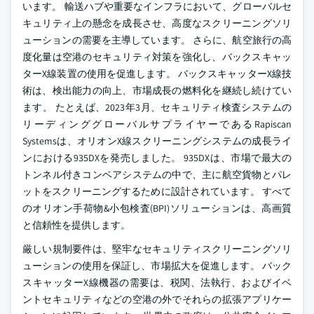
います。 輸送ハブや重要なインフラにおいて、グローバルセ
キュリティ上の懸念を成長させ、高度なスクリーニングソリ
ューションの需要を主導しています。 さらに、航空旅行の高
度化量は空港のセキュリティ対策を強化し、バックスキャッ
ターX線装置の使用を促進します。 バックスキャッターX線技
術は、検出能力の向上、市場成長の燃料化を継続し続けてい
ます。 たとえば、2023年3月、セキュリティ検査システムの
リーディンググローバルサプライヤーであるRapiscan
Systemsは、オリオンX線スクリーニングシステムの成長ライ
ンにおける935DXを発売しました。 935DXは、市場で最大の
トンネル付きコンベアシステムの中で、主に航空貨物とパレ
ットをスクリーニングするために設計されています。 すべて
のオリオン手荷物&小包検査(BPI)ソリューションは、高画質
と信頼性を提供します。
厳しい規制要件は、堅牢なセキュリティスクリーニングソリ
ューションの使用を保証し、市場拡大を促進します。 バック
スキャッターX線機器の需要は、税関、法執行、およびイベ
ントセキュリティなどの空港の外でそれらの拡張アプリケー