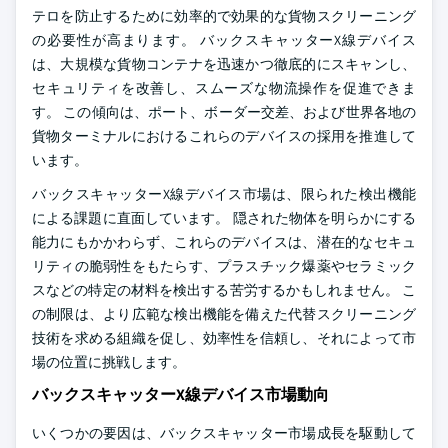
テロを防止するために効率的で効果的な貨物スクリーニング
の必要性が高まります。 バックスキャッターX線デバイス
は、大規模な貨物コンテナを迅速かつ徹底的にスキャンし、
セキュリティを改善し、スムーズな物流操作を促進できま
す。 この傾向は、ポート、ボーダー交差、および世界各地の
貨物ターミナルにおけるこれらのデバイスの採用を推進して
います。
バックスキャッターX線デバイス市場は、限られた検出機能
による課題に直面しています。 隠された物体を明らかにする
能力にもかかわらず、これらのデバイスは、潜在的なセキュ
リティの脆弱性をもたらす、プラスチック爆薬やセラミック
スなどの特定の材料を検出する苦労するかもしれません。 こ
の制限は、より広範な検出機能を備えた代替スクリーニング
技術を求める組織を促し、効率性を信頼し、それによって市
場の位置に挑戦します。
バックスキャッターX線デバイス市場動向
いくつかの要因は、バックスキャッター市場成長を駆動して