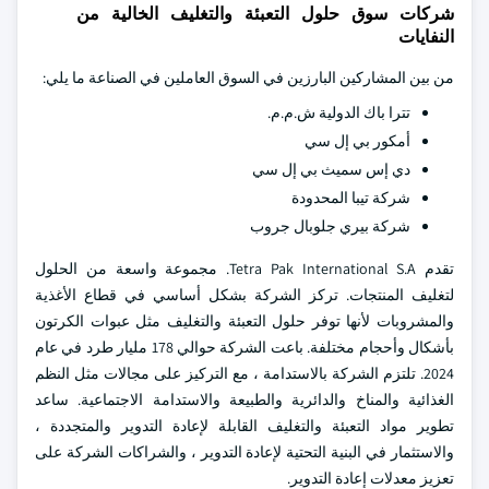
شركات سوق حلول التعبئة والتغليف الخالية من
النفايات
من بين المشاركين البارزين في السوق العاملين في الصناعة ما يلي:
تترا باك الدولية ش.م.م.
أمكور بي إل سي
دي إس سميث بي إل سي
شركة تيبا المحدودة
شركة بيري جلوبال جروب
تقدم Tetra Pak International S.A. مجموعة واسعة من الحلول
لتغليف المنتجات. تركز الشركة بشكل أساسي في قطاع الأغذية
والمشروبات لأنها توفر حلول التعبئة والتغليف مثل عبوات الكرتون
بأشكال وأحجام مختلفة. باعت الشركة حوالي 178 مليار طرد في عام
2024. تلتزم الشركة بالاستدامة ، مع التركيز على مجالات مثل النظم
الغذائية والمناخ والدائرية والطبيعة والاستدامة الاجتماعية. ساعد
تطوير مواد التعبئة والتغليف القابلة لإعادة التدوير والمتجددة ،
والاستثمار في البنية التحتية لإعادة التدوير ، والشراكات الشركة على
تعزيز معدلات إعادة التدوير.