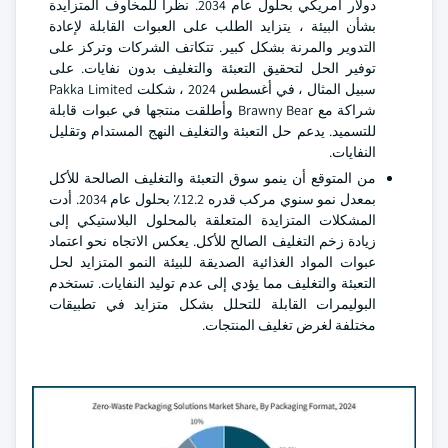
دولار أمريكي بحلول عام 2034. نظرا للمخاوف المتزايدة
بشأن البيئة ، يتزايد الطلب على العبوات القابلة لإعادة
التدوير والمرنة بشكل كبير. تتكاتف الشركات وتركز على
توفير الحل لتحقيق التعبئة والتغليف بدون نفايات. على
سبيل المثال ، في أغسطس 2024 ، شكلت Pakka Limited
شراكة مع Brawny Bear وأطلقت منتجها في عبوات قابلة
للتسميد. يدعم حل التعبئة والتغليف النهج المستدام وتقليل
النفايات.
من المتوقع أن ينمو سوق التعبئة والتغليف الصالحة للأكل
بمعدل نمو سنوي مركب قدره 12.2٪ بحلول عام 2034. أدت
المشكلات المتزايدة المتعلقة بالمحلول البلاستيكي إلى
زيادة زخم التغليف الصالح للأكل. يعكس الاتجاه نحو اعتماد
عبوات المواد الغذائية الصديقة للبيئة النمو المتزايد لحل
التعبئة والتغليف مما يؤدي إلى عدم توليد النفايات. تستخدم
البوليمرات القابلة للتحلل بشكل متزايد في تطبيقات
مختلفة لغرض تغليف المنتجات.