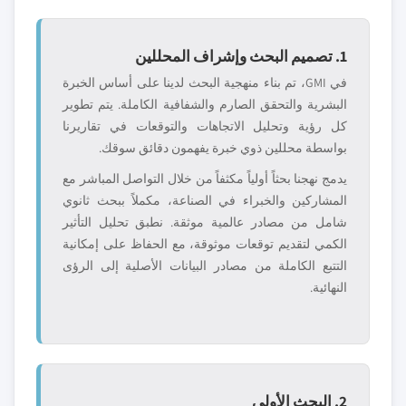
1. تصميم البحث وإشراف المحللين
في GMI، تم بناء منهجية البحث لدينا على أساس الخبرة
البشرية والتحقق الصارم والشفافية الكاملة. يتم تطوير
كل رؤية وتحليل الاتجاهات والتوقعات في تقاريرنا
بواسطة محللين ذوي خبرة يفهمون دقائق سوقك.
يدمج نهجنا بحثاً أولياً مكثفاً من خلال التواصل المباشر مع
المشاركين والخبراء في الصناعة، مكملاً ببحث ثانوي
شامل من مصادر عالمية موثقة. نطبق تحليل التأثير
الكمي لتقديم توقعات موثوقة، مع الحفاظ على إمكانية
التتبع الكاملة من مصادر البيانات الأصلية إلى الرؤى
النهائية.
2. البحث الأولي