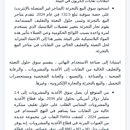
انبعاثات نفايات الكربون في البيئة.
استحوذ سوق البيع بالتجزئة (المتاجر غير المتصلة بالإنترنت)
على حصة سوقية تبلغ 32.5٪ في عام 2024. تتقدم متاجر
البيع بالتجزئة وتتبنى حلول التعبئة والتغليف المستدامة.
يقوم تجار التجزئة بتغيير تفضيلات البلاستيك الذي يستخدم
لمرة واحدة بسبب اللوائح الحكومية وعي العملاء بتأثير هذه
المواد البلاستيكية على البيئة. يشير هذا إلى الاعتماد المتزايد
لحل التعبئة والتغليف الخالي من النفايات في متاجر البيع
بالتجزئة.
استنادا إلى صناعة الاستخدام النهائي ، ينقسم سوق حلول التعبئة
والتغليف الخالية من النفايات إلى الأغذية والمشروبات ، والرعاية
الصحية ، والصناعة ، والتصنيع ، والعناية الشخصية ومستحضرات
التجميل ، والبيع بالتجزئة والتجارة الإلكترونية ، وغيرها.
من المتوقع أن يصل سوق الأغذية والمشروبات إلى 2.4
مليار دولار أمريكي بحلول عام 2034. يولد قطاع الأغذية
والمشروبات المتنامي الطلب على حلول تغليف مبتكرة
خالية من النفايات مما يساهم في النهج المستدام. في
سبتمبر 2024 ، كشفت Pakka النقاب عن مجموعة جديدة
من العبوات المرنة في قطاع الأغذية والمشروبات. إنه يوفر
عبوات مثل M1 و M3 و NM1 التي توفر خصائص حاجز فعالة