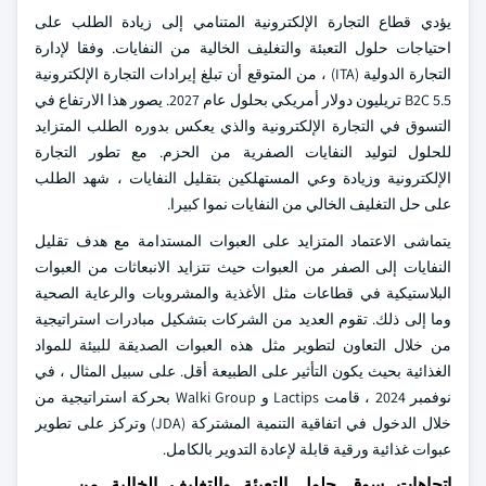
يؤدي قطاع التجارة الإلكترونية المتنامي إلى زيادة الطلب على
احتياجات حلول التعبئة والتغليف الخالية من النفايات. وفقا لإدارة
التجارة الدولية (ITA) ، من المتوقع أن تبلغ إيرادات التجارة الإلكترونية
B2C 5.5 تريليون دولار أمريكي بحلول عام 2027. يصور هذا الارتفاع في
التسوق في التجارة الإلكترونية والذي يعكس بدوره الطلب المتزايد
للحلول لتوليد النفايات الصفرية من الحزم. مع تطور التجارة
الإلكترونية وزيادة وعي المستهلكين بتقليل النفايات ، شهد الطلب
على حل التغليف الخالي من النفايات نموا كبيرا.
يتماشى الاعتماد المتزايد على العبوات المستدامة مع هدف تقليل
النفايات إلى الصفر من العبوات حيث تتزايد الانبعاثات من العبوات
البلاستيكية في قطاعات مثل الأغذية والمشروبات والرعاية الصحية
وما إلى ذلك. تقوم العديد من الشركات بتشكيل مبادرات استراتيجية
من خلال التعاون لتطوير مثل هذه العبوات الصديقة للبيئة للمواد
الغذائية بحيث يكون التأثير على الطبيعة أقل. على سبيل المثال ، في
نوفمبر 2024 ، قامت Lactips و Walki Group بحركة استراتيجية من
خلال الدخول في اتفاقية التنمية المشتركة (JDA) وتركز على تطوير
عبوات غذائية ورقية قابلة لإعادة التدوير بالكامل.
اتجاهات سوق حلول التعبئة والتغليف الخالية من