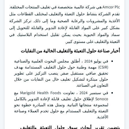
Amcor Plc هي شركة عالمية متخصصة في تغليف المنتجات المختلفة.
تقدم الشركة بنشاط حلول التعبئة والتغليف لمختلف القطاعات مثل
الأغذية والمشروبات والرعاية الصحية وما إلى ذلك. تركز الشركة
بشكل كبير على المواد القابلة لإعادة التدوير والقابلة للتحويل إلى
سماد والمواد الحيوية بحيث يمكن تقليل استخدام البلاستيك في
التعبئة والتغليف على مستوى كبير.
أخبار صناعة حلول التعبئة والتغليف الخالية من النفايات
في يوليو 2024 ، أطلق مجلس البحوث العلمية والصناعية
(CSIR) مهمة وطنية حول حلول التغليف المستدامة بهدف
تحقيق صافي مستقبل صفر. ينصب التركيز على تطوير
حلول مبتكرة لتشكيل تغليف خال من النفايات من خلال
التعاون في الصناعة.
في سبتمبر 2024 ، تعاونت Marigold Health Foods مع
Sonoco لإطلاق حلول تغليف قابلة لإعادة التدوير بالكامل
لمجموعة منتجاتها النباتية. وتمثل هذه المبادرة خطوة نحو
التعبئة والتغليف المستدام مع حلول تخدم العملاء وصناعة
الأغذية.
يتضمن تقرير أبحاث سوق حلول التعبئة والتغليف