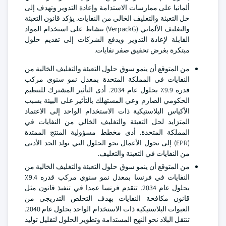
ألمانيا على ممارسات الاستدامة وإعادة التدوير وتهدف إلى
حل التعبئة والتغليف الخالي من النفايات. يؤكد قانون التعبئة
والتغليف الألماني (VerpackG) بنشاط على استخدام المواد
القابلة لإعادة التدوير ويدفع الشركات إلى تقديم حلول
مبتكرة بغرض تحقيق صفر نفايات.
من المتوقع أن ينمو سوق حلول التعبئة والتغليف الخالية من
النفايات في المملكة المتحدة بمعدل نمو سنوي مركب
قدره 9.9٪ بحلول عام 2034. أدى التأثير المشترك للتنظيم
الحكومي الصارم وعي المستهلك بالتأثير على البيئة بسبب
الأكياس البلاستيكية ذات الاستخدام الواحد إلى الاعتماد
المتزايد لحل التعبئة والتغليف الخالي من النفايات في
المملكة المتحدة. أدى مخطط مسؤولية المنتج الممتدة
(EPR) إلى تحول الأعمال نحو الحلول التي تولد الحد الأدنى
من النفايات في التعبئة والتغليف.
من المتوقع أن ينمو سوق حلول التعبئة والتغليف الخالية من
النفايات في فرنسا بمعدل نمو سنوي مركب قدره 9.4٪
بحلول عام 2034. تتقدم فرنسا عمدا في تنفيذ قانون مثل
قانون مكافحة النفايات بهدف التخلص التدريجي من
العبوات البلاستيكية ذات الاستخدام الواحد بحلول عام 2040.
تنتقل البلاد نحو النهج المستدامة وتطوير الحلول لتقليل توليد