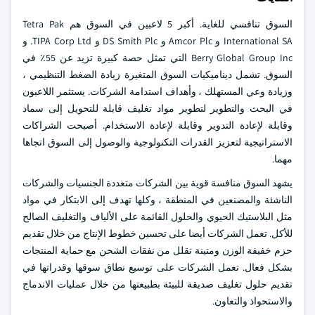
السوق تنافسي للغاية. أكبر 5 لاعبين في السوق هم Tetra Pak
International SA و Amcor Plc و DS Smith Plc و TIPA Corp Ltd. و
Berry Global Group Inc التي تمثل حصة كبيرة تزيد عن 55٪ في
السوق. تشمل ديناميكيات السوق المتغيرة زيادة الضغط التنظيمي ،
وزيادة وعي المستهلك ، وأهداف استدامة الشركات. يستثمر اللاعبون
في البحث والتطوير لتطوير مواد تغليف قابلة للتحويل إلى سماد
وقابلة لإعادة التدوير وقابلة لإعادة الاستخدام. أصبحت الشراكات
الاستراتيجية لتعزيز القدرات التكنولوجية والوصول إلى السوق اتجاها
مهما.
يشهد السوق منافسة قوية بين الشركات متعددة الجنسيات والشركات
الناشئة والمصنعين في المنطقة ، وكلها تهدف إلى الابتكار في مواد
مثل البلاستيك الحيوي والحلول القائمة على الألياف والتغليف الصالح
للأكل. تعمل الشركات أيضا على تحسين خطوط الإنتاج من خلال تقديم
حزم خفيفة الوزن ومتينة تقلل من نفقات الشحن مع حماية المنتجات
بشكل فعال. تعمل الشركات على توسيع نطاق سوقها وقدراتها في
تقديم حلول تغليف صديقة للبيئة بطبيعتها من خلال عمليات الاندماج
والاستحواذ والتعاون.