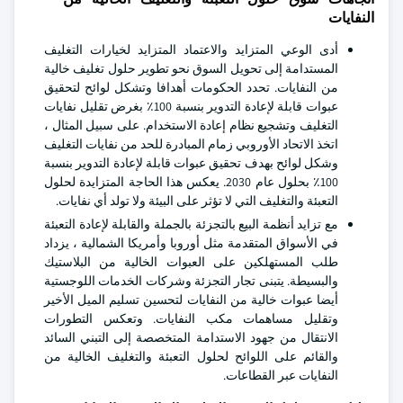
النفايات
أدى الوعي المتزايد والاعتماد المتزايد لخيارات التغليف
المستدامة إلى تحويل السوق نحو تطوير حلول تغليف خالية
من النفايات. تحدد الحكومات أهدافا وتشكل لوائح لتحقيق
عبوات قابلة لإعادة التدوير بنسبة 100٪ بغرض تقليل نفايات
التغليف وتشجيع نظام إعادة الاستخدام. على سبيل المثال ،
اتخذ الاتحاد الأوروبي زمام المبادرة للحد من نفايات التغليف
وشكل لوائح بهدف تحقيق عبوات قابلة لإعادة التدوير بنسبة
100٪ بحلول عام 2030. يعكس هذا الحاجة المتزايدة لحلول
التعبئة والتغليف التي لا تؤثر على البيئة ولا تولد أي نفايات.
مع تزايد أنظمة البيع بالتجزئة بالجملة والقابلة لإعادة التعبئة
في الأسواق المتقدمة مثل أوروبا وأمريكا الشمالية ، يزداد
طلب المستهلكين على العبوات الخالية من البلاستيك
والبسيطة. يتبنى تجار التجزئة وشركات الخدمات اللوجستية
أيضا عبوات خالية من النفايات لتحسين تسليم الميل الأخير
وتقليل مساهمات مكب النفايات. وتعكس التطورات
الانتقال من جهود الاستدامة المتخصصة إلى التبني السائد
والقائم على اللوائح لحلول التعبئة والتغليف الخالية من
النفايات عبر القطاعات.