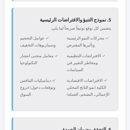
5. نموذج التنبؤ والافتراضات الرئيسية
يتضمن كل توقع توثيقاً صريحاً لما يلي:
✓ محركات النمو الرئيسية
✓ عوامل التحجيم
وتأثيرها المفترض
وسيناريوهات التخفيف
✓ الافتراضات التنظيمية
✓ معامل منحنى انتشار
ومخاطر التغيير في
التكنولوجيا
السياسات
✓ الافتراضات الاقتصادية
✓ ديناميكيات التنافس
الكلية (نمو الناتج المحلي
وتوقعات دخول/خروج
الإجمالي، التضخم، العملة)
السوق
6. التحقق وضمان الجودة