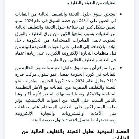
النفايات من التعبئة والتغليف.
استحوذ سوق حلول التعبئة والتغليف الخالية من النفايات
في الصين على 43.4٪ من حصة السوق في عام 2024. تنمو
الصين بشكل كبير في صناعة حلول التعبئة والتغليف الخالية
من النفايات بسبب إنتاجها الكبير من ورق التغليف والورق
المقوى. تعمل المبادرات المستدامة من الحكومة داخل
البلاد ، بالإضافة إلى الطلب على العبوات الصديقة للبيئة من
قبل منظمات التجارة الإلكترونية الكبرى ، على زيادة اعتماد
حل التعبئة والتغليف الخالي من النفايات.
من المتوقع أن ينمو سوق حلول التعبئة والتغليف الخالية من
النفايات في كوريا الجنوبية بمعدل نمو سنوي مركب قدره
12.9٪ بحلول عام 2034. تتخذ كوريا الجنوبية مبادرات نحو
التعبئة والتغليف الصفرية من النفايات مع الأطر التنظيمية
المتنامية والابتكار ونمط المستهلك المتغير لأنهم أكثر وعيا
بالتأثير الشديد على البيئة من العبوات البلاستيكية. يؤثر
طلب المستهلكين على التغليف المستدام على صناعات
مثل الأغذية والمشروبات والتجارة الإلكترونية
ومستحضرات التجميل لاعتماد حلول صديقة للبيئة.
الحصة السوقية لحلول التعبئة والتغليف الخالية من
النفايات