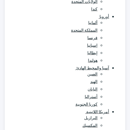
الولايات المتحدة
كندا
أوروبا
ألمانيا
المملكة المتحدة
فرنسا
إسبانيا
إيطاليا
هولندا
آسيا والمحيط الهادئ
الصين
الهند
اليابان
أستراليا
كوريا الجنوبية
أمريكا اللاتينية
البرازيل
المكسيك