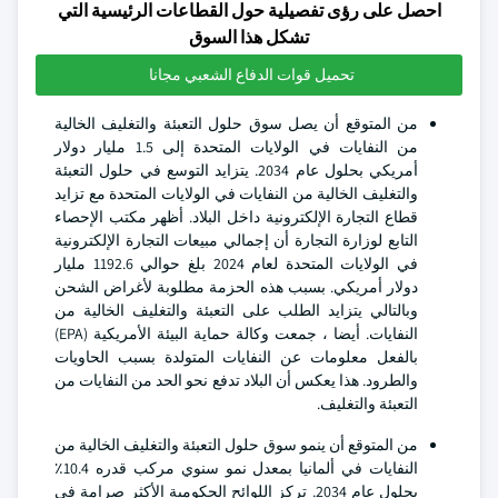
احصل على رؤى تفصيلية حول القطاعات الرئيسية التي
تشكل هذا السوق
تحميل قوات الدفاع الشعبي مجانا
من المتوقع أن يصل سوق حلول التعبئة والتغليف الخالية
من النفايات في الولايات المتحدة إلى 1.5 مليار دولار
أمريكي بحلول عام 2034. يتزايد التوسع في حلول التعبئة
والتغليف الخالية من النفايات في الولايات المتحدة مع تزايد
قطاع التجارة الإلكترونية داخل البلاد. أظهر مكتب الإحصاء
التابع لوزارة التجارة أن إجمالي مبيعات التجارة الإلكترونية
في الولايات المتحدة لعام 2024 بلغ حوالي 1192.6 مليار
دولار أمريكي. بسبب هذه الحزمة مطلوبة لأغراض الشحن
وبالتالي يتزايد الطلب على التعبئة والتغليف الخالية من
النفايات. أيضا ، جمعت وكالة حماية البيئة الأمريكية (EPA)
بالفعل معلومات عن النفايات المتولدة بسبب الحاويات
والطرود. هذا يعكس أن البلاد تدفع نحو الحد من النفايات من
التعبئة والتغليف.
من المتوقع أن ينمو سوق حلول التعبئة والتغليف الخالية من
النفايات في ألمانيا بمعدل نمو سنوي مركب قدره 10.4٪
بحلول عام 2034. تركز اللوائح الحكومية الأكثر صرامة في