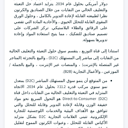
دولار أمريكي بحلول عام 2034. يتزايد اعتماد حل التعبئة
والتغليف الخالي من النفايات من خلال الصناديق والكرتون
نظرا لطبيعته القابلة لإعادة التدوير بالكامل ، وحلول الورق
المقوى القابلة للتحلل الحيوي ، والأحادية المادة التي تقضي
على الرقائق والطلاء البلاستيكي. تركز الشركات على
تصميم صناديق للتفكيك ، مما يتيح استعادة المواد وإعادة
تدويرها بسهولة.
استنادا إلى قناة التوزيع ، ينقسم سوق حلول التعبئة والتغليف الخالية
من النفايات إلى مباشر إلى المستهلك (D2C) ، والبيع بالتجزئة (المتاجر
غير المتصلة بالإنترنت) ، والمنصات عبر الإنترنت ، والبيع بالجملة /
الموزعين ، والأعمال التجارية (B2B).
من المتوقع أن ينمو سوق المستهلك المباشر (D2C) بمعدل
نمو سنوي مركب قدره 11.2٪ بحلول عام 2034. الاتجاه
المتزايد في التعبئة والتغليف الخالية من النفايات داخل قناة
Direct-to-Consumer (D2C) هو التحول السريع نحو مواد
خفيفة الوزن وقابلة لإعادة التدوير وقابلة للتحلل والتي
تتوافق مع الأهداف البيئية والخدمات اللوجستية للتجارة
الإلكترونية. تتبنى العلامات التجارية D2C بشكل متزايد
الأكياس القابلة للتحلل ، وعبوات الكرتون المموج لتقليل