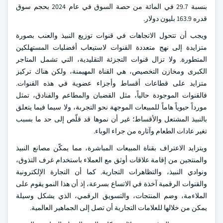
بنسبة 29.7 في المائة من حصة السوق في عام 2024 بحجم سوق
قدره 163.9 بليون دولار.
ويجب أن تتحول الاتجاهات في قنوات توزيع النبيذ والعنب بصورة
متزايدة إلى نهج متعددة القنوات لاستيعاب أفضليات المستهلكين
المتطورة. ولا تزال قنوات التجزئة التقليدية، التي تشمل المتاجر
الكبرى ومخازن التخصيص، هي القناة المهيمنة، ولكن هناك تركيز
متزايد على قطاعات أقساط وأجزاء عضوية في هذه القنوات.
فالقنوات الموجودة حالياً، مثل القضبان والمطاعم والفنادق، تمثل
مورداً حيوياً هاماً للمبيعات الموجهة نحو التجربة، ولا سيما فيما يتعلق
بالنبيذ المشتعل والأقساط؛ غير أن نموها قد قلّص إلى حد ما بسبب
تغير عادات الطعام وآثاره من جراء الوباء.
ويتزايد الاعتراف بقناة المبيعات المباشرة، مما يمكّن مصانع النبيذ
والمنتجين من إقامة علاقات أوثق مع العملاء باستخدام غرف التذوق،
ونوادي النبيذ، والتظاهرات التجارية. كما أن التجارة الإلكترونية
والقنوات الرقمية آخذة في الاتساع بسرعة، إذ أن هذا النمو يقوم على
الملاءمة، وضم المنتجات، والتسويق الرقمي، الذي يشكل وسيلة
يمكن من خلالها للعلامات التجارية أن تصل إلى الجماهير العالمية.