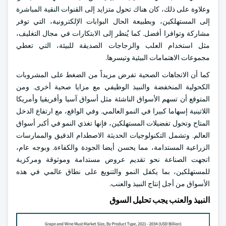
وعلاوة على ذلك، كان هناك تحول متزايد إلى القنوات النقية المباشرة
إلى المستهلكين، وبطبيعة الحال البوابات الإلكترونية، التي توفر
مشاركة وتوافرا أفضل. كما يُنظر إلى الابتكارات في مجال التغليف،
مثل استخدام العلب والزجاجات الصديقة للبيئة، التي تعطي
مجموعات الاهتمامات البيئية وتيسرها.
كما أن الاتجاهات الصحية تفرض مزيداً من الضغط على المشروبات
الكحولية المنخفضة والنبيذ الوظيفي مع مزايا صحية أخرى. ومن
المتوقع أن تسهم الأسواق الناشئة مثل أسواق آسيا وأفريقيا وأمريكا
اللاتينية إسهاما كبيرا في النمو العالمي. وفي الواقع، مع ارتفاع الدخل
المتاح وتحول تفضيلات المستهلكين، فإنها تغذي النمو في أكبر أسواق
العالم. وتشمل التكنولوجيات الحديثة الاصطدام الدقيق والممارسات
الزراعية المستدامة، مما يحسن أيضا الجودة والكفاءة. وبوجه عام،
اتجهت الصناعة نحو تقديم عروض مستدامة وموثوقة ومركزية
للمستهلكين، بما يكفل النمو والتنويع على نطاق عالمي في هذه
الأسواق من أجل إنتاج النبيذ والعنب.
النبيذ والعنب يجب تحليل السوق