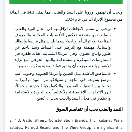
ويجب أن تهيمن أوروبا على النبيذ والعنب، مما يمثل 34.3 في المائة
من مجموع الإيرادات في عام 2024.
ويجب أن تتسم الاتجاهات الإقليمية في مجال النبيذ والعنب
بأنماط نمو متنوعة تعكس الأفضليات المحلية والظروف
المناخية. ولا تزال أوروبا، ولا سيما بلدان مثل فرنسا وإيطاليا
وإسبانيا، مهيمنة مع التركيز على أقساط ونبيذ ناجم عن
طيور وإنتاج عضوي. وفي أمريكا الشمالية، هناك طفرة في
الممارسات المبتكرة والمستدامة والنبيذ الحرفي، مع تزايد
الاهتمام بالعنب يجب أن يحقق فوائد صحية ونكهات طبيعية.
فالمناطق الناشئة مثل الصين وأمريكا الجنوبية وجنوب آسيا
تتوسع بسرعة في إنتاجها واستهلاكها من النبيذ، وكثيرا ما
تخلط بين التقنيات التقليدية والتكنولوجيا الحديثة. وإجمالاً،
تبرز الاتجاهات الإقليمية تحولاً عالمياً نحو الجودة والاستدامة
والابتكار في مجال النبيذ والعنب يجب أن يُصنع.
النبيذ والعنب يجب أن تتقاسم السوق
E. " J. Gallo Winery, Constellation Brands, Inc., cabinet Wine
Estates, Pernod Ricard and The Wine Group are significant 5