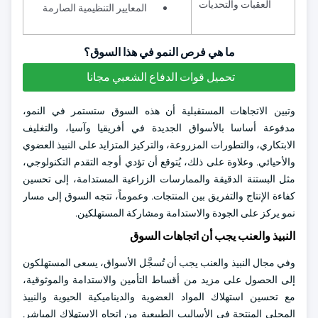
العقبات والتحديات
المعايير التنظيمية الصارمة
ما هي فرص النمو في هذا السوق؟
تحميل قوات الدفاع الشعبي مجانا
وتبين الاتجاهات المستقبلية أن هذه السوق ستستمر في النمو،
مدفوعة أساسا بالأسواق الجديدة في أفريقيا وآسيا، والتغليف
الابتكاري، والتطورات المزروعة، والتركيز المتزايد على النبيذ العضوي
والأحيائي. وعلاوة على ذلك، يُتوقع أن تؤدي أوجه التقدم التكنولوجي،
مثل البستنة الدقيقة والممارسات الزراعية المستدامة، إلى تحسين
كفاءة الإنتاج والتفريق بين المنتجات. وعموماً، تتجه السوق إلى مسار
نمو يركز على الجودة والاستدامة ومشاركة المستهلكين.
النبيذ والعنب يجب أن اتجاهات السوق
وفي مجال النبيذ والعنب يجب أن تُسجَّل الأسواق، يسعى المستهلكون
إلى الحصول على مزيد من أقساط التأمين والاستدامة والموثوقية،
مع تحسين استهلاك المواد العضوية والديناميكية الحيوية والنبيذ
المحلي المنتجة في الأساليب الطبيعية من اتجاه الاستهلاك المباشر.