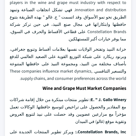
players in the wine and grape must industry with respect to
innovation and distribution. فهي تشكل اتجاهات الصناعة وتمهد
الطريق نحو نمو الأسواق. وقد اتسمت " ج. غالو " بهذه الطريقة بتنوع
حافظتها وابتكاراتها في مجال صنع النبيذ، في حين تركز شركة
Constellation Brands على قطاعي الأقساط والحرف في السوق،
مما يوفر خيارات أكبر للمستهلكين.
خزانة النبيذ وتفتخر الولايات نفسها بعلامات أقساط وتنويع جغرافي،
وبرنود ريكارد على شبكة التوزيع القوية على الصعيد العالمي للدفع
بأصناف مختلفة من النبيذ، ومجموعة النبيذ على حافظتها المتنوعة
والتسعير التنافسي. These companies influence market dynamics,
supply chains, and consumer preferences across the world.
Wine and Grape Must Market Companies
E. " J. Gallo Winery:
تطوير منتجات مبتكرة من خلال إقامة شراكات
مع المقادير والحصول على تراخيص لتوسيع حافظتها. الوكالات تعمل
مؤخراً مع مزارعين عضويين وقد حصلت على نبيذ لتنويع العروض
وتقوية موقع (غالو) في الميدان
Constellation Brands, Inc.:
ويركز تطوير المنتجات الجديدة على