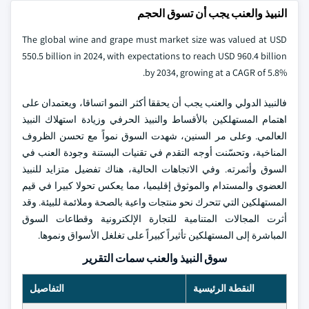
النبيذ والعنب يجب أن تسوق الحجم
The global wine and grape must market size was valued at USD
550.5 billion in 2024, with expectations to reach USD 960.4 billion
by 2034, growing at a CAGR of 5.8%.
فالنبيذ الدولي والعنب يجب أن يحققا أكثر النمو اتساقا، ويعتمدان على
اهتمام المستهلكين بالأقساط والنبيذ الحرفي وزيادة استهلاك النبيذ
العالمي. وعلى مر السنين، شهدت السوق نمواً مع تحسن الظروف
المناخية، وتحسّنت أوجه التقدم في تقنيات البستنة وجودة العنب في
السوق وأثمرته. وفي الاتجاهات الحالية، هناك تفضيل متزايد للنبيذ
العضوي والمستدام والموثوق إقليميا، مما يعكس تحولا كبيرا في قيم
المستهلكين التي تتحرك نحو منتجات واعية بالصحة وملائمة للبيئة. وقد
أثرت المجالات المتنامية للتجارة الإلكترونية وقطاعات السوق
المباشرة إلى المستهلكين تأثيراً كبيراً على تغلغل الأسواق ونموها.
سوق النبيذ والعنب سمات التقرير
النقطة الرئيسية
التفاصيل