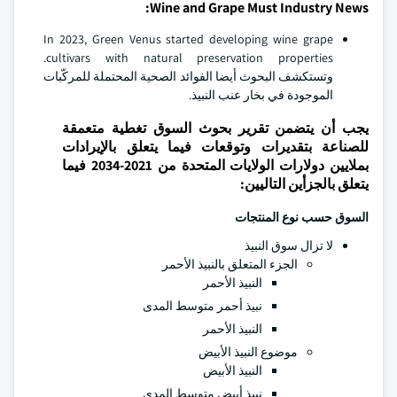
Wine and Grape Must Industry News:
In 2023, Green Venus started developing wine grape
cultivars with natural preservation properties.
وتستكشف البحوث أيضا الفوائد الصحية المحتملة للمركّبات
الموجودة في بخار عنب النبيذ.
يجب أن يتضمن تقرير بحوث السوق تغطية متعمقة
للصناعة بتقديرات وتوقعات فيما يتعلق بالإيرادات
بملايين دولارات الولايات المتحدة من 2021-2034 فيما
يتعلق بالجزأين التاليين:
السوق حسب نوع المنتجات
لا تزال سوق النبيذ
الجزء المتعلق بالنبيذ الأحمر
النبيذ الأحمر
نبيذ أحمر متوسط المدى
النبيذ الأحمر
موضوع النبيذ الأبيض
النبيذ الأبيض
نبيذ أبيض متوسط المدى