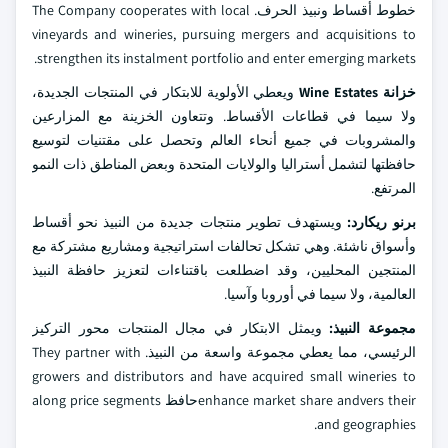
خطوط أقساط ونبيذ الحرف. The Company cooperates with local
vineyards and wineries, pursuing mergers and acquisitions to
strengthen its instalment portfolio and enter emerging markets.
خزانة Wine Estates
ويعطي الأولوية للابتكار في المنتجات الجديدة،
ولا سيما في قطاعات الأقساط. وتتعاون الخزينة مع المزارعين
والمشروبات في جميع أنحاء العالم وتحصل على مقتنيات لتوسيع
حافظتها لتشمل أستراليا والولايات المتحدة وبعض المناطق ذات النمو
المرتفع.
برنو ريكارد:
ويستهدف تطوير منتجات جديدة من النبيذ نحو أقساط
وأسواق ناشئة. وهي تشكل تحالفات استراتيجية ومشاريع مشتركة مع
المنتجين المحليين، وقد اضطلعت باقتناءات لتعزيز حافظة النبيذ
العالمية، ولا سيما في أوروبا وآسيا.
مجموعة النبيذ:
ويمثل الابتكار في مجال المنتجات محور التركيز
الرئيسي، مما يعطي مجموعة واسعة من النبيذ. They partner with
growers and distributors and have acquired small wineries to
enhance market share andvers theirحافظ along price segments
and geographies.