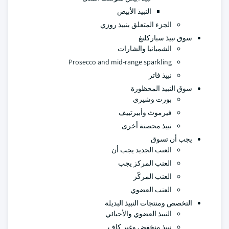
النبيذ الأبيض
الجزء المتعلق بنبيذ روزي
سوق نبيذ سباركلنغ
الشمبانيا والشارات
Prosecco and mid-range sparkling
نبيذ فاتر
سوق النبيذ المحظورة
بورت وشيري
فيرموث وأبيرتييف
نبيذ محصنة أخرى
يجب أن تسوق
العنب الجديد يجب أن
العنب المركز يجب
العنب المركّز
العنب العضوي
التخصص ومنتجات النبيذ البديلة
النبيذ العضوي والأحيائي
نبيذ منخفض وغير كاف