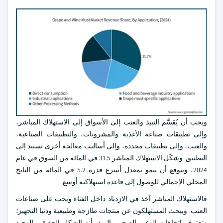
ويجب أن يُقسَّم النبيذ والعنب إلى الأسواق إلى الاستهلاك المباشر،
وإلى تطبيقات صناعة الأغذية والمشروبات، والتطبيقات الصناعية،
والعنب، وإلى تطبيقات محددة، وإلى أساليب معالجة أخرى تستند إلى
التطبيق. وشكّل الاستهلاك المباشر 31.5 في المائة من السوق في عام
2024، ويتوقع أن ينمو بمعدل أسرع قدره 5.2 في المائة من الناتج
المحلي الإجمالي للوصول إلى قاعدة استهلاكية أوسع.
فالاستهلاك المباشر آخذ في الازدياد داخل الفناء ويجب على صناعات
العنب. ويبحث المستهلكون عن منتجات طازجة وطبيعية ودنيا التجهيز؛
وتعترف اتجاهات الوعي الصحي بالنبيذ بأنه الشكل الحقيقي الوحيد