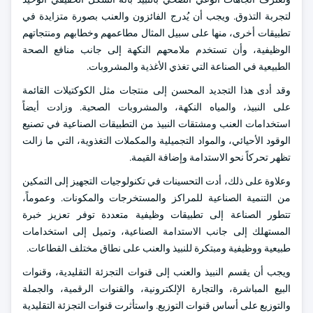
لتجربة التذوق. ويجب أن يُدرج الفائزون والعنب بصورة متزايدة في
تطبيقات أخرى، منها على سبيل المثال مطاعمهم وخطابهم ومنتجاتهم
الوظيفية، وأن تستخدم ملامحهم النكهة إلى جانب منافع الصحة
الطبيعية في الصناعة التي تغذي الأغذية والمشروبات.
وقد أدى هذا التجديد المحسن إلى منتجات مثل الكوكتيلات القائمة
على النبيذ، والمياه النكهة، والمشروبات الصحية. وزادت أيضاً
استخدامات العنب ومشتقات النبيذ من التطبيقات الصناعية في تصنيع
الوقود الأحيائي، والمواد التجميلية والمكملات التغذوية، التي ما زالت
تظهر تحركاً نحو الاستدامة وإضافة القيمة.
وعلاوة على ذلك، أدت التحسينات في تكنولوجيات التجهيز إلى التمكين
من التنمية الصناعية للمراكز والمستخرجات والمكونات. وعموماً،
تتطور الصناعة إلى تطبيقات وظيفية متعددة توفر تعزيز خبرة
المستهلك إلى جانب الاستدامة الصناعية، وتميل إلى استخدامات
طبيعية ووظيفية ومبتكرة للنبيذ والعنب على نطاق مختلف القطاعات.
ويجب أن يقسم النبيذ والعنب إلى قنوات التجزئة التقليدية، وقنوات
البيع المباشرة، والتجارة الإلكترونية، والقنوات الرقمية، والجملة
والتوزيع على أساس قنوات التوزيع. واستأثرت قنوات التجزئة التقليدية