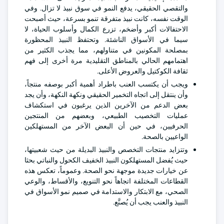
والتقصي الحقيقي، يدفع النمو في سوق نبيذ لا تزال. وفي
الوقت نفسه، كانت نبيذ متفرقة تنمو بسرعة، حيث أصبحت
الاحتفالات أكبر وأضخم، تزرع الكمال وأسلوب الحياة، لا
سيما في الأسواق الناشئة. وتحتفظ النبيذ المحظورة
بمصلحة المكونين في متناولهم، مما يجذب الكثير من
اهتمامهم الحالي بالمناطق التقليدية مرة أخرى إلى فهم
ثقافة الكوكتيل والعروض الأعلى.
ويجب أن يكتسب العنب باطراد أهمية أكبر بوصفه منتجاً،
وأن ينتقل إلى اتجاه التخمير الحقيقي ونكهة النكهة، وأن يجد
بعض الدعم من الآخرين الذين يرغبون في استكشاف
عمليات التخصيب الطبيعي، وبعضهم من المنتجين
الحرفيين، في حين أن البعض الآخر من المستهلكين
الواعيين بالصحة.
وتتزايد منتجات التخصص والنبيذ البديلة من حيث شعبيتها،
حيث يُفضل المستهلكون النبيذ الخفيف الكحول والنباتي بحثا
عن خيارات جديدة موجهة نحو الصحة. وعموماً، تعكس هذه
القطاعات المختلفة اتجاهاً نحو التنويع، والأقساط، والوعي
الصحي، مع الابتكار والاستدامة في صميم نمو الأسواق في
النبيذ والعنب يجب أن يُصنَّع.