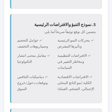
5. نموذج التنبؤ والافتراضات الرئيسية
يتضمن كل توقع توثيقاً صريحاً لما يلي:
✓ محركات النمو الرئيسية
✓ عوامل التحجيم
وتأثيرها المفترض
وسيناريوهات التخفيف
✓ الافتراضات التنظيمية
✓ معامل منحنى انتشار
ومخاطر التغيير في
التكنولوجيا
السياسات
✓ الافتراضات الاقتصادية
✓ ديناميكيات التنافس
الكلية (نمو الناتج المحلي
وتوقعات دخول/خروج
الإجمالي، التضخم، العملة)
السوق