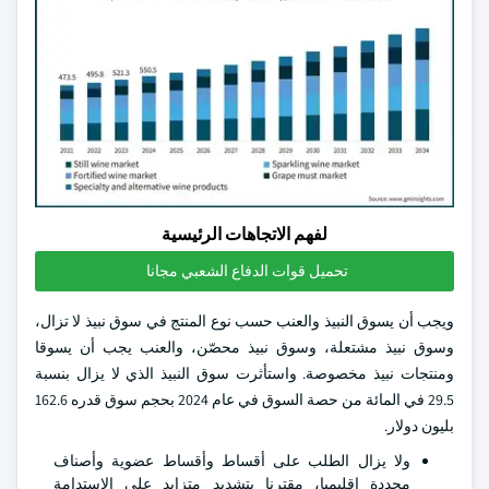
لفهم الاتجاهات الرئيسية
تحميل قوات الدفاع الشعبي مجانا
ويجب أن يسوق النبيذ والعنب حسب نوع المنتج في سوق نبيذ لا تزال،
وسوق نبيذ مشتعلة، وسوق نبيذ محصّن، والعنب يجب أن يسوقا
ومنتجات نبيذ مخصوصة. واستأثرت سوق النبيذ الذي لا يزال بنسبة
29.5 في المائة من حصة السوق في عام 2024 بحجم سوق قدره 162.6
بليون دولار.
ولا يزال الطلب على أقساط وأقساط عضوية وأصناف
محددة إقليميا، مقترنا بتشديد متزايد على الاستدامة