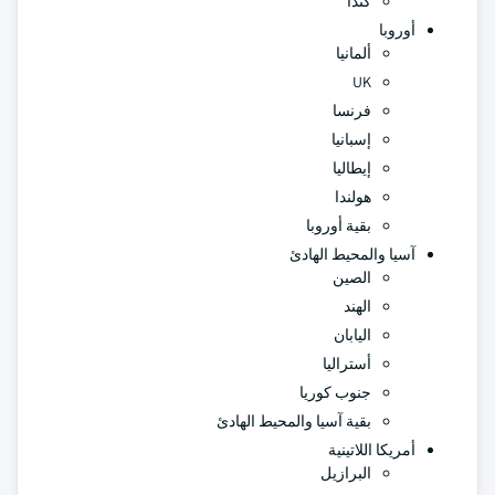
كندا
أوروبا
ألمانيا
UK
فرنسا
إسبانيا
إيطاليا
هولندا
بقية أوروبا
آسيا والمحيط الهادئ
الصين
الهند
اليابان
أستراليا
جنوب كوريا
بقية آسيا والمحيط الهادئ
أمريكا اللاتينية
البرازيل