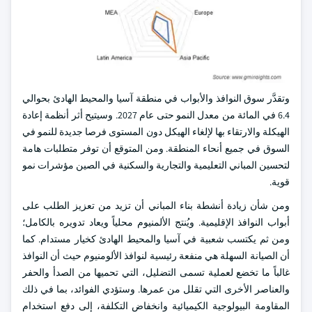
وتقدَّر سوق النوافذ والأبواب في منطقة آسيا والمحيط الهادئ بحوالي
6.4 في المائة من معدل النمو حتى عام 2027. وسيتيح أثر أنظمة إعادة
الهيكلة والارتقاء بها لإلغاء الهيكل دون المستوى فرصا جديدة للنمو في
السوق في جميع أنحاء المنطقة. ومن المتوقع أن توفر متطلبات هامة
لتحسين المباني التعليمية والتجارية والسكنية في الصين مؤشرات نمو
قوية.
ومن شأن زيادة أنشطة بناء المباني أن تزيد من تعزيز الطلب على
أبواب النوافذ الإقليمية. ويُنتج الألمنيوم محلياً ويعاد تدويره بالكامل؛
ومن ثم يكتسب شعبية في آسيا والمحيط الهادئ كخيار مستدام. كما
أن الصيانة السهلة هي منفعة رئيسية لنوافذ الألومنيوم حيث أن النوافذ
غالباً ما تخضع لعملية تسمى التضليل، التي تحميها من الصدأ والحفر
والعناصر الأخرى التي تقلل من عمرها. وستؤدي الفوائد، بما في ذلك
المقاومة البيولوجية الكيميائية وانخفاض التكلفة، إلى دفع استخدام