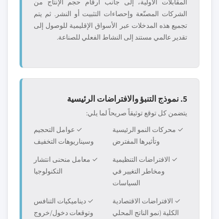
المقابلات الأولية، إلى جانب أرقام حجم الإنتاج من
الشركات المصنّعة وإحصاءات التثبيت أو النشر. ثم يتم
تجميع هذه المدخلات عبر الأسواق الإقليمية للوصول إلى
تقدير عالمي مستند إلى النشاط الفعلي للصناعة.
5. نموذج التنبؤ والافتراضات الرئيسية
يتضمن كل توقع توثيقاً صريحاً لما يلي:
✓ محركات النمو الرئيسية
✓ عوامل التحجيم
وتأثيرها المفترض
وسيناريوهات التخفيف
✓ الافتراضات التنظيمية
✓ معامل منحنى انتشار
ومخاطر التغيير في
التكنولوجيا
السياسات
✓ الافتراضات الاقتصادية
✓ ديناميكيات التنافس
الكلية (نمو الناتج المحلي
وتوقعات دخول/خروج