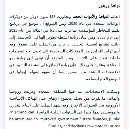
نوافذ وزهور
العالم
النوافذ والأبواب
الحجم
وتجاوزت 153 بليون دولار من دولارات
الولايات المتحدة في عام 2020، ومن المتوقع أن تتوسع في برنامج
تقييم المخاطر المؤسسية بما يزيد على 6.2 في المائة من عام 2021
إلى عام 2027. ومن شأن زيادة أنشطة تطوير الهياكل الأساسية، إلى
جانب تشجيع أنشطة التجديد، أن يزيد من الطلب على السوق. وقد
أدى تزايد التخلص من الممتلكات الشخصية إلى تحول نحو تصميمات
داخلية تبعث على الانتقاد، ومن المتوقع أن تؤدي إلى زيادة نمو
الصناعة. وعلاوة على ذلك، فإن زيادة الإنفاق على أنشطة التشييد في
الاقتصادات الناشئة من المقرر أيضا أن تسهم إسهاما إيجابيا في
التوسع العام للصناعة.
وشكلت الاقتصادات، بما فيها المملكة المتحدة وفرنسا وروسيا
وألمانيا، ما يقرب من نصف مجموع الإنفاق على الهياكل الأساسية
الأوروبية في السنوات الأخيرة. وقد شهد الطلب على البناء التجاري
والمؤسسي نموا كبيرا في السنوات القليلة الماضية. This trend can
be attributed to improved government ' state finances, public
funding, and declining raw material prices.