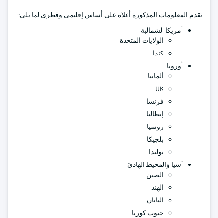
تقدم المعلومات المذكورة أعلاه على أساس إقليمي وقطري لما يلي::
أمريكا الشمالية
الولايات المتحدة
كندا
أوروبا
ألمانيا
UK
فرنسا
إيطاليا
روسيا
بلجيكا
بولندا
آسيا والمحيط الهادئ
الصين
الهند
اليابان
جنوب كوريا