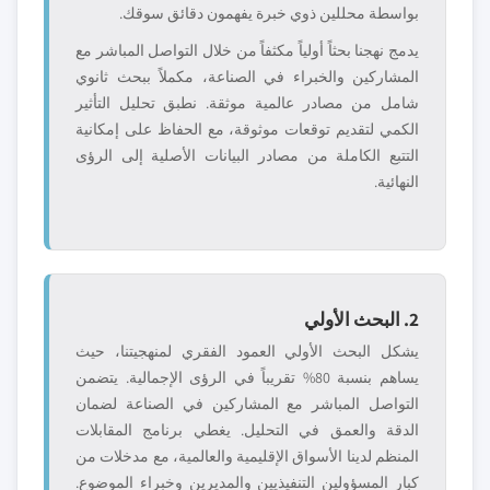
بواسطة محللين ذوي خبرة يفهمون دقائق سوقك.
يدمج نهجنا بحثاً أولياً مكثفاً من خلال التواصل المباشر مع
المشاركين والخبراء في الصناعة، مكملاً ببحث ثانوي
شامل من مصادر عالمية موثقة. نطبق تحليل التأثير
الكمي لتقديم توقعات موثوقة، مع الحفاظ على إمكانية
التتبع الكاملة من مصادر البيانات الأصلية إلى الرؤى
النهائية.
2. البحث الأولي
يشكل البحث الأولي العمود الفقري لمنهجيتنا، حيث
يساهم بنسبة 80% تقريباً في الرؤى الإجمالية. يتضمن
التواصل المباشر مع المشاركين في الصناعة لضمان
الدقة والعمق في التحليل. يغطي برنامج المقابلات
المنظم لدينا الأسواق الإقليمية والعالمية، مع مدخلات من
كبار المسؤولين التنفيذيين والمديرين وخبراء الموضوع.