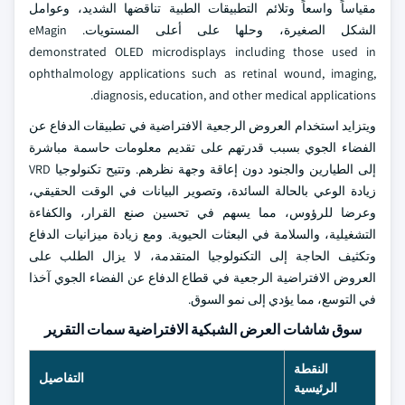
مقياساً واسعاً وتلائم التطبيقات الطبية تناقضها الشديد، وعوامل
الشكل الصغيرة، وحلها على أعلى المستويات. eMagin
demonstrated OLED microdisplays including those used in
ophthalmology applications such as retinal wound, imaging,
diagnosis, education, and other medical applications.
ويتزايد استخدام العروض الرجعية الافتراضية في تطبيقات الدفاع عن
الفضاء الجوي بسبب قدرتهم على تقديم معلومات حاسمة مباشرة
إلى الطيارين والجنود دون إعاقة وجهة نظرهم. وتتيح تكنولوجيا VRD
زيادة الوعي بالحالة السائدة، وتصوير البيانات في الوقت الحقيقي،
وعرضا للرؤوس، مما يسهم في تحسين صنع القرار، والكفاءة
التشغيلية، والسلامة في البعثات الحيوية. ومع زيادة ميزانيات الدفاع
وتكثيف الحاجة إلى التكنولوجيا المتقدمة، لا يزال الطلب على
العروض الافتراضية الرجعية في قطاع الدفاع عن الفضاء الجوي آخذا
في التوسع، مما يؤدي إلى نمو السوق.
سوق شاشات العرض الشبكية الافتراضية سمات التقرير
النقطة
التفاصيل
الرئيسية