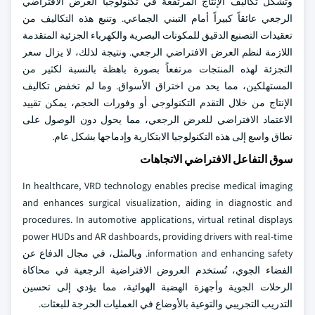
وتشكل تكاليف الإنتاج المرتفعة في تكنولوجيا العرض الافتراضي
الرجعي عائقاً كبيراً أمام التبني الجماعي. وتنبع هذه التكاليف من
تعقيدات التصنيع الدقيق للمكونات البصرية والكهرباء الجزئية المتقدمة
اللازمة لنظم العرض الافتراضي الرجعي. ونتيجة لذلك، لا يزال سعر
التجزئة لهذه المنتجات مرتفعاً بصورة باهظة بالنسبة لكثير من
المستهلكين، مما يحد من اختراق الأسواق. وما لم تخفض تكاليف
الإنتاج من خلال التقدم التكنولوجي أو وفورات الحجم، يمكن تقييد
الاعتماد الافتراضي للعرض الرجعي، مما يحول دون الوصول على
نطاق واسع إلى هذه التكنولوجيا الابتكارية وإدماجها بشكل عام.
سوق التفاعل الافتراضي الاتجاهات
In healthcare, VRD technology enables precise medical imaging
and enhances surgical visualization, aiding in diagnostic and
procedures. In automotive applications, virtual retinal displays
power HUDs and AR dashboards, providing drivers with real-time
information and enhancing safety. وبالمثل، في مجال الدفاع عن
الفضاء الجوي، تُستخدم العروض الافتراضية الرجعية في محاكاة
الرحلات الجوية وأجهزة الهضبة الهوائية، مما يؤدي إلى تحسين
التدريب التجريبي والتوعية بالأوضاع في العمليات الحرجة للبعثات.