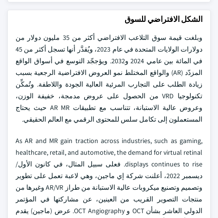
الشكل الافتراضي للسوق
وبلغت قيمة سوق التلاعب الافتراضي أكثر من 35 مليون دولار من
دولارات الولايات المتحدة في عام 2023، ويُقدَّر أنها تسجل أكثر من 45
في المائة بين عامي 2024 و2032. ويؤججّد التوسع في أسواق الواقع
المزدّد (AR) والواقع المختلط نمو العروض الافتراضية الرجعية بسبب
زيادة الطلب على التجارب المرئية العالية الجودة واللاطفة. وتُمكِّن
تكنولوجيا VRD من الحصول على عروض مدمجة، خفيفة الوزن،
وعروض عالية الاستبانة، تتناسب مع تطبيقات AR MR حيث يحتاج
المستعملون إلى تكامل سلس للمحتوى الرقمي مع العالم الحقيقي.
As AR and MR gain traction across industries, such as gaming,
healthcare, retail, and automotive, the demand for virtual retinal
displays continues to rise. فعلى سبيل المثال، في كانون الأول/
ديسمبر 2022، أعلنت شركة إي ماجين، وهي لاعبة تعمل على تطوير
وتصميم وتصنيع ميكروبات عالية الاستبانة من طراز AR/VR وغيرها من
منتجات التصوير القريب من العينين، عن مشاركتها في المؤتمر
الدولي العاشر بشأن OCT و OCT Angiography. عرض (ماجين) يقدم