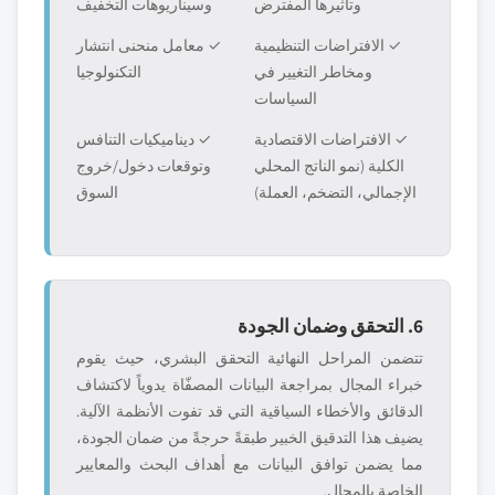
وتأثيرها المفترض
وسيناريوهات التخفيف
✓ الافتراضات التنظيمية
✓ معامل منحنى انتشار
ومخاطر التغيير في
التكنولوجيا
السياسات
✓ الافتراضات الاقتصادية
✓ ديناميكيات التنافس
الكلية (نمو الناتج المحلي
وتوقعات دخول/خروج
الإجمالي، التضخم، العملة)
السوق
6. التحقق وضمان الجودة
تتضمن المراحل النهائية التحقق البشري، حيث يقوم
خبراء المجال بمراجعة البيانات المصفّاة يدوياً لاكتشاف
الدقائق والأخطاء السياقية التي قد تفوت الأنظمة الآلية.
يضيف هذا التدقيق الخبير طبقةً حرجةً من ضمان الجودة،
مما يضمن توافق البيانات مع أهداف البحث والمعايير
الخاصة بالمجال.