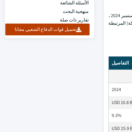
الأسئلة الشائعة
منهجية البحث
كما أن التقدم المتزايد في آلية توصيل الأدوية يحسن فعالية وسهولة إدارة الأدوية الجلدية ، مما يساهم في نمو السوق. على سبيل المثال ، في سبتمبر 2024 ،
تقارير ذات صلة
Zenrel ، للسيطرة على الحكة (الحكة) المرتبطة
تحميل قوات الدفاع الشعبي مجانا
التفاصيل
2024
USD 10.8 B
9.3%
USD 25.9 B