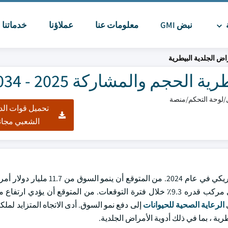
ة
نبض GMI
معلومات عنا
عملاؤنا
خدماتنا
ا
اض الجلدية البيطرية
لحجم والمشاركة 2025 - 2034
تحميل قوات الد
الشعبي مجان
بلغت قيمة سوق الأدوية الجلدية البيطرية العالمية 10.8 مليار دولار أمريكي في عام 
2025 إلى 25.9 مليار دولار أمريكي في عام 2034 ، بمعدل نمو سنوي مركب قدره 9.3٪ خلال فترة التوقعات. من المتوقع أن
ى
الرعاية الصحية للحيوانات
إلى دفع نمو السوق. أدى الاتجاه المتزايد لملكي
ية ، بما في ذلك أدوية الأمراض الجلدية.