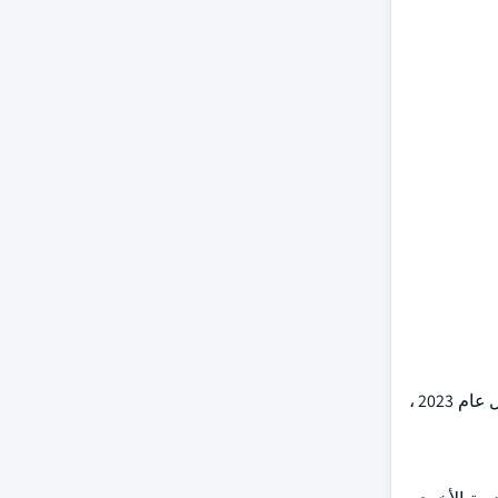
في عام 2021 ، بلغت قيمة السوق العالمية 8.4 مليار دولار أمريكي. في العام التالي ، شهدت زيادة طفيفة إلى 9.1 مليون دولار أمريكي ، وبحلول عام 2023 ،