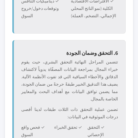
✓ الافتراضات الاقتصادية
✓ ديناميكيات التنافس
الكلية (نمو الناتج المحلي
وتوقعات دخول/خروج
الإجمالي، التضخم، العملة)
السوق
6. التحقق وضمان الجودة
تتضمن المراحل النهائية التحقق البشري، حيث يقوم
خبراء المجال بمراجعة البيانات المصفّاة يدوياً لاكتشاف
الدقائق والأخطاء السياقية التي قد تفوت الأنظمة الآلية.
يضيف هذا التدقيق الخبير طبقةً حرجةً من ضمان الجودة،
مما يضمن توافق البيانات مع أهداف البحث والمعايير
الخاصة بالمجال.
تضمن عملية التحقق ذات الثلاث طبقات لدينا أقصى
درجات الموثوقية في البيانات:
✓ التحقق
✓ تحقق الخبراء
✓ فحص واقع
الإحصائي
السوق