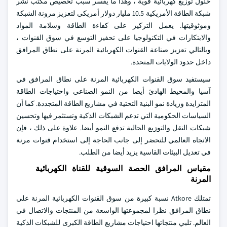
حلول توزيع كهربائية قوية ، وهذا ما يفسر سبب تخصيص مكتب نشر
شبكة الطاقة الأمريكية 10.5 مليار دولار أمريكي لتعزيز مرونة الشبكة
وموثوقيتها. يعمل التركيز على كفاءة الطاقة وسلامة المواد
والابتكارات في التكنولوجيا على تحفيز التوسع في سوق القنوات ،
وبالتالي تعزيز صناعة القنوات الكهربائية المرنة على نطاق المرافق
داخل حدود الولايات المتحدة.
سيستفيد سوق القنوات الكهربائية المرنة على نطاق المرافق في
آسيا والمحيط الهادئ أيضا من النمو الصناعي واحتياجات الطاقة
المتزايدة وزيادة نمو البنية التحتية في مشاريع الطاقة المتجددة. كما أن
السياسات الحكومية التي تدعم الشبكات الذكية وتستثمر فيها وتحسين
شبكات النقل والتوزيع الحالية تدفع النمو أيضا. علاوة على ذلك ، فإن
الاتجاه العالمي للتحضر إلى جانب الحاجة إلى استخدام قنوات مرنة
في تعديل البيئات القاسية يزيد أيضا من الطلب.
مقياس المرافق الحصة السوقية للقناة الكهربائية
المرنة
تمتلك Atkore نسبة كبيرة من سوق القنوات الكهربائية المرنة على
نطاق المرافق نظرا لمجموعتها الواسعة من المنتجات والاتصال في
العالم. تلبي منتجاتها احتياجات مشاريع الطاقة الكبرى للشبكات الذكية