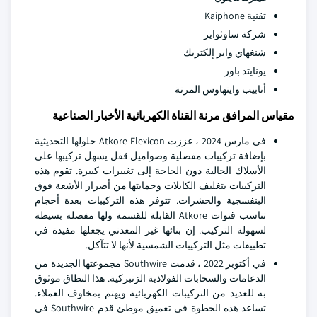
تقنية Kaiphone
شركة ساوثواير
شنغهاي واير إلكتريك
يونايتد باور
أنابيب وايتهاوس المرنة
مقياس المرافق مرنة القناة الكهربائية الأخبار الصناعية
في مارس 2024 ، عززت Atkore Flexicon حلولها التحديثية
بإضافة تركيبات مفصلية وصواميل قفل يسهل تركيبها على
الأسلاك الحالية دون الحاجة إلى تغييرات كبيرة. تقوم هذه
التركيبات بتغليف الكابلات وحمايتها من أضرار الأشعة فوق
البنفسجية والحشرات. تتوفر هذه التركيبات بعدة أحجام
تناسب قنوات Atkore القابلة للقسمة ولها مفصلة بسيطة
لسهولة التركيب. إن بنائها غير المعدني يجعلها مفيدة في
تطبيقات مثل التركيبات الشمسية لأنها لا تتآكل.
في أكتوبر 2022 ، قدمت Southwire مجموعتها الجديدة من
الدعامات والسحابات الفولاذية الزنبركية. هذا النطاق موثوق
به للعديد من التركيبات الكهربائية ويهتم بمخاوف العملاء.
تساعد هذه الخطوة في تعميق موطئ قدم Southwire في