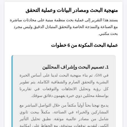
منهجية البحث ومصادر البيانات وعملية التحقق
يستند هذا التقرير إلى عملية بحث منظمة مبنية على محادثات مباشرة
مع الصناعة والنمذجة الخاصة والتحقق المتبادل الدقيق وليس مجرد
بحث مكتبي.
عملية البحث المكونة من 6 خطوات
1. تصميم البحث وإشراف المحللين
في GMI، تم بناء منهجية البحث لدينا على أساس الخبرة
البشرية والتحقق الصارم والشفافية الكاملة. يتم تطوير
كل رؤية وتحليل الاتجاهات والتوقعات في تقاريرنا
بواسطة محللين ذوي خبرة يفهمون دقائق سوقك.
يدمج نهجنا بحثاً أولياً مكثفاً من خلال التواصل المباشر مع
المشاركين والخبراء في الصناعة، مكملاً ببحث ثانوي
شامل من مصادر عالمية موثقة. نطبق تحليل التأثير
الكمي لتقديم توقعات موثوقة، مع الحفاظ على إمكانية