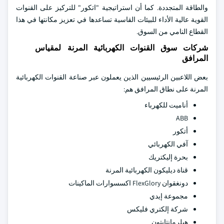
والطاقة المتجددة. كما أن استراتيجية "اتكور" للتركيز على القنوات
القوية عالية الأداء للبيئات القاسية تساعدها في تعزيز مكانتها في هذا
القطاع النامي من السوق.
شركات سوق القنوات الكهربائية المرنة لمقياس
المرافق
بعض اللاعبين الرئيسيين الذين يعملون عبر صناعة القنوات الكهربائية
المرنة على نطاق المرافق هم:
أناميت للكهرباء
ABB
أتكور
آفي الكهربائي
بحرة إليكتريك
قناة ديليكون الكهربائية المرنة
دونغقوان FlexGlory اكسسوارات الماكينات
مجموعة إيدي
شركة إلكتري فليكس
هيلرمانتايتون