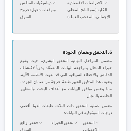
✓ الافتراضات الاقتصادية
✓ ديناميكيات التنافس
الكلية (نمو الناتج المحلي
وتوقعات دخول/خروج
الإجمالي، التضخم، العملة)
السوق
6. التحقق وضمان الجودة
تتضمن المراحل النهائية التحقق البشري، حيث يقوم
خبراء المجال بمراجعة البيانات المصفّاة يدوياً لاكتشاف
الدقائق والأخطاء السياقية التي قد تفوت الأنظمة الآلية.
يضيف هذا التدقيق الخبير طبقةً حرجةً من ضمان الجودة،
مما يضمن توافق البيانات مع أهداف البحث والمعايير
الخاصة بالمجال.
تضمن عملية التحقق ذات الثلاث طبقات لدينا أقصى
درجات الموثوقية في البيانات:
✓ التحقق
✓ تحقق الخبراء
✓ فحص واقع
الإحصائي
السوق