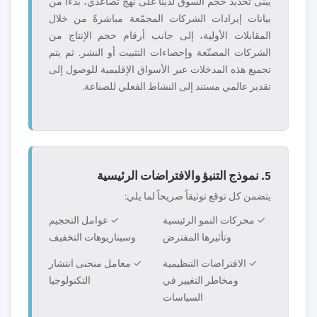
يُبنى تحديد حجم السوق لدينا على نهج تصاعدي، بدءاً من
بيانات إيرادات الشركات المجمّعة مباشرةً من خلال
المقابلات الأولية، إلى جانب أرقام حجم الإنتاج من
الشركات المصنّعة وإحصاءات التثبيت أو النشر. ثم يتم
تجميع هذه المدخلات عبر الأسواق الإقليمية للوصول إلى
تقدير عالمي مستند إلى النشاط الفعلي للصناعة.
5. نموذج التنبؤ والافتراضات الرئيسية
يتضمن كل توقع توثيقاً صريحاً لما يلي:
✓ محركات النمو الرئيسية
✓ عوامل التحجيم
وتأثيرها المفترض
وسيناريوهات التخفيف
✓ الافتراضات التنظيمية
✓ معامل منحنى انتشار
ومخاطر التغيير في
التكنولوجيا
السياسات