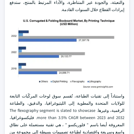
والتعبئة، والجودة غير المتناظرة، والأداء المرتبط بالمنتج، ستدفع
إيرادات القطاع خلال السنوات القادمة.
واستناداً إلى تقنيات الطباعة، تُقسم سوق لوحات المركّبات التابعة
للولايات المتحدة والمطوية إلى الليثيوغرافيا، والدقيق، والطباعة
الرقمية، وغيرها. The flexography segment is slated to showcase
more than 3.5% CAGR between 2023 and 2032. فليكسوغرافيا،
المعروفة أيضا باسم " فلوريكسو " ، هي تقنية مستعملة على نطاق
واسع وسريعة واقتصادية لطباعة تصميمات بسيطة إلى مجموعة من