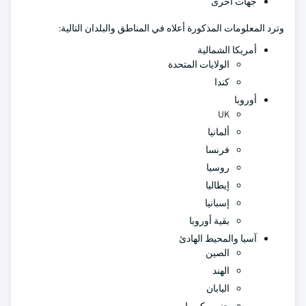
جهات أخرى
وترد المعلومات المذكورة أعلاه في المناطق والبلدان التالية:
أمريكا الشمالية
الولايات المتحدة
كندا
أوروبا
UK
ألمانيا
فرنسا
روسيا
إيطاليا
إسبانيا
بقية أوروبا
آسيا والمحيط الهادئ
الصين
الهند
اليابان