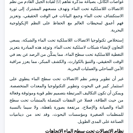
غواصات ألكاتل، بصياغة مذكرة تفاهم (U) لقيادة الجيل القادم من نظم
الاتصالات اللاسلكية تحت الماء. وتهدف مسعىهم المشترك إلى ثورة
الاستكشاف تحت الماء وجمع البيانات في الوقت الحقيقي، وتعزيز
فهم أعمق لمحيطات العالم مع الحفاظ على النظم الإيكولوجية
البحرية.
إستخلاص تكنولوجيا الاتصالات اللاسلكية تحت الماء والشبكة، يسعى
التعاون لإنشاء شبكات لاسلكية تحت الماء. وتوعِد هذه المبادرة بتعزيز
التغطية اللاسلكية تحت سطح الماء، مما يمكِّن من الرصد عن بعد في
الوقت الحقيقي، والتنبؤ بالكوارث، والكشف المبكر، مما يعزز مراقبة
الأمن الساحلي والعمليات البحرية.
غير أن تطوير ونشر نظم الاتصالات تحت سطح الماء ينطوي على
استثمار كبير في البحوث وتطوير التكنولوجيا والمعدات المتخصصة.
ويمكن أن تكون التكاليف المرتبطة بتصميم نظم قوية وموثوقة وفعالة
من حيث الطاقة، فضلا عن النفقات المتصلة بالمنشآت تحت سطح
الماء والصيانة والإصلاح، مرتفعة بصورة باهظة، ولا سيما بالنسبة
للمنظمات الصغيرة ومؤسسات البحوث، وقد تحد من ديناميات
الصناعة على المدى الطويل.
نظام الاتصالات تحت سطح الماء الاتجاهات