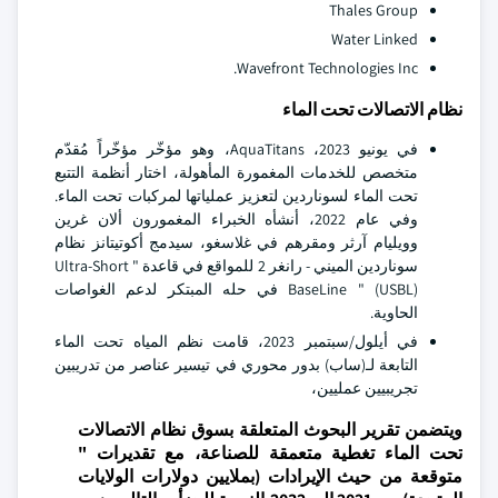
Thales Group
Water Linked
Wavefront Technologies Inc.
نظام الاتصالات تحت الماء
في يونيو 2023، AquaTitans، وهو مؤخّر مؤخّراً مُقدّم
متخصص للخدمات المغمورة المأهولة، اختار أنظمة التتبع
تحت الماء لسوناردين لتعزيز عملياتها لمركبات تحت الماء.
وفي عام 2022، أنشأه الخبراء المغمورون ألان غرين
وويليام آرثر ومقرهم في غلاسغو، سيدمج أكوتيتانز نظام
سوناردين الميني - رانغر 2 للمواقع في قاعدة " Ultra-Short
BaseLine " (USBL) في حله المبتكر لدعم الغواصات
الحاوية.
في أيلول/سبتمبر 2023، قامت نظم المياه تحت الماء
التابعة لـ(ساب) بدور محوري في تيسير عناصر من تدريبين
تجريبيين عمليين،
ويتضمن تقرير البحوث المتعلقة بسوق نظام الاتصالات
تحت الماء تغطية متعمقة للصناعة، مع تقديرات "
متوقعة من حيث الإيرادات (بملايين دولارات الولايات