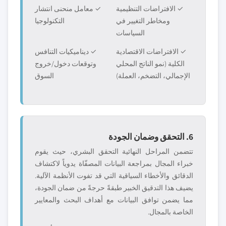
✓ الافتراضات التنظيمية
✓ معامل منحنى انتشار
ومخاطر التغيير في
التكنولوجيا
السياسات
✓ الافتراضات الاقتصادية
✓ ديناميكيات التنافس
الكلية (نمو الناتج المحلي
وتوقعات دخول/خروج
الإجمالي، التضخم، العملة)
السوق
6. التحقق وضمان الجودة
تتضمن المراحل النهائية التحقق البشري، حيث يقوم
خبراء المجال بمراجعة البيانات المصفّاة يدوياً لاكتشاف
الدقائق والأخطاء السياقية التي قد تفوت الأنظمة الآلية.
يضيف هذا التدقيق الخبير طبقةً حرجةً من ضمان الجودة،
مما يضمن توافق البيانات مع أهداف البحث والمعايير
الخاصة بالمجال.