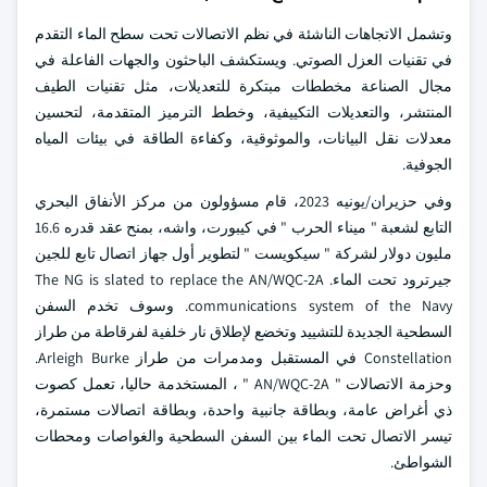
وتشمل الاتجاهات الناشئة في نظم الاتصالات تحت سطح الماء التقدم
في تقنيات العزل الصوتي. ويستكشف الباحثون والجهات الفاعلة في
مجال الصناعة مخططات مبتكرة للتعديلات، مثل تقنيات الطيف
المنتشر، والتعديلات التكييفية، وخطط الترميز المتقدمة، لتحسين
معدلات نقل البيانات، والموثوقية، وكفاءة الطاقة في بيئات المياه
الجوفية.
وفي حزيران/يونيه 2023، قام مسؤولون من مركز الأنفاق البحري
التابع لشعبة " ميناء الحرب " في كيبورت، واشه، بمنح عقد قدره 16.6
مليون دولار لشركة " سيكويست " لتطوير أول جهاز اتصال تابع للجين
جيرترود تحت الماء. The NG is slated to replace the AN/WQC-2A
communications system of the Navy. وسوف تخدم السفن
السطحية الجديدة للتشييد وتخضع لإطلاق نار خلفية لفرقاطة من طراز
Constellation في المستقبل ومدمرات من طراز Arleigh Burke.
وحزمة الاتصالات " AN/WQC-2A " ، المستخدمة حاليا، تعمل كصوت
ذي أغراض عامة، وبطاقة جانبية واحدة، وبطاقة اتصالات مستمرة،
تيسر الاتصال تحت الماء بين السفن السطحية والغواصات ومحطات
الشواطئ.