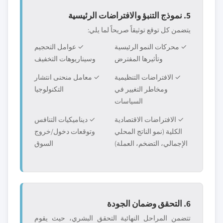
5. نموذج التنبؤ والافتراضات الرئيسية
يتضمن كل توقع توثيقاً صريحاً لما يلي:
✓ محركات النمو الرئيسية
✓ عوامل التحجيم
وتأثيرها المفترض
وسيناريوهات التخفيف
✓ الافتراضات التنظيمية
✓ معامل منحنى انتشار
ومخاطر التغيير في
التكنولوجيا
السياسات
✓ الافتراضات الاقتصادية
✓ ديناميكيات التنافس
الكلية (نمو الناتج المحلي
وتوقعات دخول/خروج
الإجمالي، التضخم، العملة)
السوق
6. التحقق وضمان الجودة
تتضمن المراحل النهائية التحقق البشري، حيث يقوم