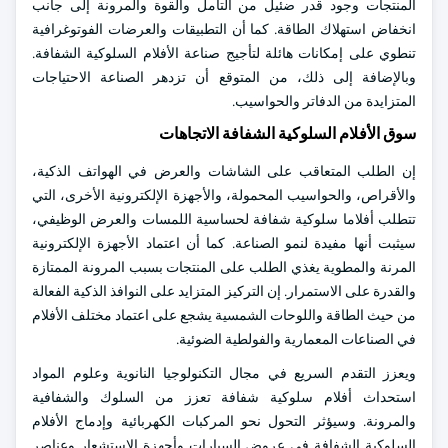
المنتجات وجود قدر ضئيل من التأمل والقوة والمرونة إلى جانب
انخفاض استهلاك الطاقة. كما أن التطبيقات والعرضات الفوتوغرافية
تنطوي على إمكانات هائلة لتأجيج صناعة الأفلام السلوكية الشفافة.
وبالإضافة إلى ذلك، من المتوقع أن تزدهر الصناعة الاحتياجات
المتزايدة من الدفاتر والحواسيب.
سوق الأفلام السلوكية الشفافة الاتجاهات
إن الطلب المتعاقب على الشاشات والعرض في الهواتف الذكية،
والأقراص، والحواسيب المحمولة، والأجهزة الإلكترونية الأخرى، التي
تتطلب أفلاما سلوكية شفافة لحساسية اللمسات والعرض الوظيفي،
سيثبت أنها مفيدة لنمو الصناعة. كما أن اعتماد الأجهزة الإلكترونية
المرنة والمطوية يغذي الطلب على المنتجات بسبب المرونة الممتازة
والقدرة على الاستمرار. إن التركيز المتزايد على النوافذ الذكية الفعالة
من حيث الطاقة واللوحات الشمسية يشجع على اعتماد مختلف الأفلام
في الصناعات المعمارية والفولطية الضوئية.
ويعزز التقدم السريع في مجال التكنولوجيا النانوية وعلوم المواد
استحداث أفلام سلوكية شفافة تعزز من السلوك والشفافية
والمرونة. وسيؤثر التحول نحو المركبات الكهربائية وإدماج الأفلام
السلوكية الشفافة في عروض السيارات وأجهزة الاستشعار وعناصر