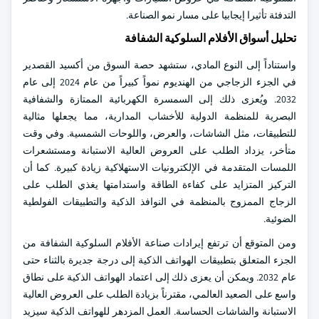
التدفئة تأثيرا إيجابيا على مسار نمو الصناعة.
تحليل أسواق الأفلام السلوكية الشفافة
واستناداً إلى النوع المادي، ستشهد حصة السوق من أكسيد القصدير
في الجزء الزجاجي من الهنديوم نمواً كبيراً من عام 2024 إلى عام
2032. ويُعزى ذلك إلى السمسرة الكهربائية الممتازة والشفافية
البصرية للمنظمة الدولية للأخشاب المدارية، مما يجعلها مثالية
للتطبيقات، مثل الشاشات، والعرض، واللوحات الشمسية. وفي وقت
متأخر، يزداد الطلب على العروض العالية الاستبانة ومستشعرات
اللمسات المتقدمة في الإلكترونيات الاستهلاكية زيادة كبيرة. كما أن
التركيز المتزايد على كفاءة الطاقة واستدامتها يغذي الطلب على
الزجاج الممزوج بالمنظمة في النوافذ الذكية والتطبيقات الفولطية
الضوئية.
ومن المتوقع أن ترتفع إيرادات صناعة الأفلام السلوكية الشفافة من
الجزء المتعلق بتطبيقات الهواتف الذكية إلى درجة جديرة بالثناء حتى
عام 2032. ويمكن أن يعزى ذلك إلى اعتماد الهواتف الذكية على نطاق
واسع على الصعيد العالمي، مقترناً بزيادة الطلب على العروض العالية
الاستبانة والشاشات الحساسة. العمل المزدهر للهواتف الذكية سيزيد