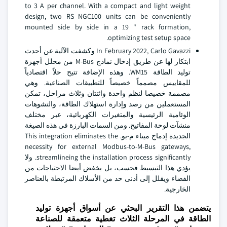
to 3 A per channel. With a compact and light weight
design, two RS NGC100 units can be conveniently
mounted side by side in a 19 " rack formation,
optimizing test setup space.
In February 2022, Carlo Gavazzi وكشفت الآلية عن أحدث
ابتكار لها عن طريق إدخال نماذج M-Bus من محلل أجهزة
توليد الطاقة WM15. وهذه الإضافة تتيح حلاً اقتصادياً
للمقاييس مصمماً خصيصاً للتطبيقات الصناعية. وهي
مصممة خصيصا لنظم واحدة واثنتان وثلاث مراحل، تمكن
المستعملين من رصد وإدارة استهلاك الطاقة، والتشوهات
الوئامية الرئيسية والمتغيرات الكهربائية، عبر مختلف
منشآت لوحة المفاتيح. ومن السمات البارزة في هذه الصيغة
الجديدة إدماج ميناء م-بو. This integration eliminates the
necessity for external Modbus-to-M-Bus gateways,
streamlineing the installation process significantly. ولا
يؤدي هذا التبسيط فحسب، بل يخفض أيضا الاحتياجات من
الفضاء ويقلل إلى أدنى حد من الأسلاك المرتبطة بالعناصر
الخارجية.
يتضمن هذا التقرير البحثي عن أسواق أجهزة توليد
الطاقة في المرحلة الثلاث تغطية متعمقة للصناعة