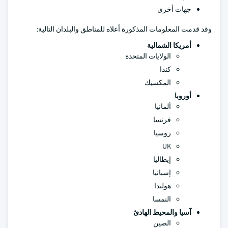
جهات أخرى
وقد قدمت المعلومات المذكورة أعلاه للمناطق والبلدان التالية:
أمريكا الشمالية
الولايات المتحدة
كندا
المكسيك
أوروبا
ألمانيا
فرنسا
روسيا
UK
إيطاليا
إسبانيا
هولندا
النمسا
آسيا والمحيط الهادئ
الصين