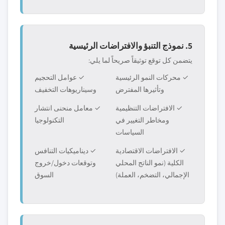
5. نموذج التنبؤ والافتراضات الرئيسية
يتضمن كل توقع توثيقاً صريحاً لما يلي:
✓ محركات النمو الرئيسية
✓ عوامل التحجيم
وتأثيرها المفترض
وسيناريوهات التخفيف
✓ الافتراضات التنظيمية
✓ معامل منحنى انتشار
ومخاطر التغيير في
التكنولوجيا
السياسات
✓ الافتراضات الاقتصادية
✓ ديناميكيات التنافس
الكلية (نمو الناتج المحلي
وتوقعات دخول/خروج
الإجمالي، التضخم، العملة)
السوق