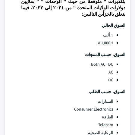
بتقديرات " متوقعة من حيث " الوحدات " " بملايين
دولارات الولايات المتحدة " من ٢٠٢١ إلى ٢٠٣٢، فيما
يتعلق بالجزأين التاليين:
السوق
الحالي
١ ألف
> 1,000 A
السوق، حسب المنتجات
Both AC ' DC
AC
DC
السوق، حسب الطلب
السيارات
Consumer Electronics
الطاقة
Telecom
الرعاية الصحية