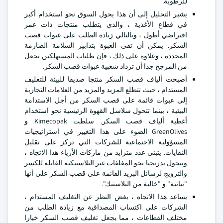
للرطوبة.
يشير التحليل إلى أن هذا يحول السوق نحو استخدام أكبر
في قطاع الأغذية ، والذي يتطلب منتجات ذات عمر
افتراضي أطول ، وبالتالي زيادة الطلب على عبوات قصب
السكر. يمكن أن تفي العبوة بتدابير السلامة الصارمة
المحددة ، وعلاوة على ذلك ، فإن طلبات المستهلكين تجعل
من المرجح جدا أن تزداد شعبية عبوات قصب السكر.
أصبحت ألياف قصب السكر منتجا صديقا للبيئة للتغليف
المستدام ، حيث تتطلع المزيد والمزيد من العلامات التجارية
إلى عبوات قائمة على قصب السكر من أجل الاستدامة
البيئية ، بينما تتحول سلاسل القهوة الرئيسية نحو استخدام
أغطية ألياف قصب السكر. سلطت Kimecopak و
GreenOlives الضوء على هذا التغيير في استراتيجيات
المسؤولية الاجتماعية للشركات التي تركز على تقليل
النفايات. يتبنى عدد متزايد من ماركات الأزياء هذا الاتجاه ،
ويتحول تدريجيا نحو المغلفات غير البلاستيكية القابلة للكسر
والترويج لرسائل البريد القائمة على قصب السكر على أنها
"نباتية" و "خالية من البلاستيك".
يساعد هذا الاتجاه ، بغض النظر عن التغليف المستدام ،
الشركات على اكتساب المصداقية مع زيادة الطلب من
مختلف القطاعات ، مما يجعل تغليف قصب السكر خيارا