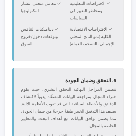
✓ الافتراضات التنظيمية
✓ معامل منحنى انتشار
ومخاطر التغيير في
التكنولوجيا
السياسات
✓ الافتراضات الاقتصادية
✓ ديناميكيات التنافس
الكلية (نمو الناتج المحلي
وتوقعات دخول/خروج
الإجمالي، التضخم، العملة)
السوق
6. التحقق وضمان الجودة
تتضمن المراحل النهائية التحقق البشري، حيث يقوم
خبراء المجال بمراجعة البيانات المصفّاة يدوياً لاكتشاف
الدقائق والأخطاء السياقية التي قد تفوت الأنظمة الآلية.
يضيف هذا التدقيق الخبير طبقةً حرجةً من ضمان الجودة،
مما يضمن توافق البيانات مع أهداف البحث والمعايير
الخاصة بالمجال.