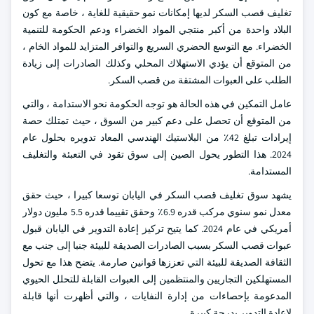
تغليف قصب السكر لديها إمكانات نمو حقيقية للغاية ، خاصة مع كون
البلاد واحدة من أكبر منتجي المواد الخضراء ودعم الحكومة للتنمية
الخضراء. مع التوسع الحضري السريع والتوافر المتزايد للمواد الخام ،
من المتوقع أن يؤدي الاستهلاك المحلي وكذلك الصادرات إلى زيادة
الطلب على العبوات المشتقة من قصب السكر.
عامل التمكين في هذه الحالة هو توجه الحكومة نحو الاستدامة ، والتي
من المتوقع أن تحصل على دعم كبير من السوق ، حيث تمتلك حصة
إيرادات تبلغ 42٪ من البلاستيك الهندسي المعاد تدويره بحلول عام
2024. هذا التطور يحول الصين إلى سوق تقود في التعبئة والتغليف
المستدامة.
يشهد سوق تغليف قصب السكر في اليابان توسعا كبيرا ، حيث حقق
معدل نمو سنوي مركب قدره 6.9٪ وحقق تقييما قدره 5.5 مليون دولار
أمريكي في عام 2024. كما يتيح تركيز إعادة التدوير في اليابان قبول
عبوات قصب السكر بسبب الصادرات الصديقة للبيئة جنبا إلى جنب مع
الثقافة الصديقة للبيئة التي تعززها قوانين صارمة. يتضح هذا مع تحول
المستهلكين التجاريين والمنتظمين إلى العبوات القابلة للتحلل الحيوي
المدعومة بإحصاءات من إدارة النفايات ، والتي أظهرت أنها قابلة
لإعادة التدوير بدرجة كبيرة.