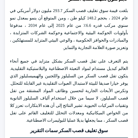
بلغت قيمة سوق تغليف قصب السكر 293.7 مليون دولار أمريكي في
عام 2024 ، بحجم 148.2 كيلو طن ، ومن المتوقع أن ينمو بمعدل نمو
سنوي مركب قدره 6.6٪ من عام 2025 إلى عام 2034 ، مدفوعا
بأولويات الحوكمة البيئية والاجتماعية وحوكمة الشركات المتزايدة ،
والمبادرات والحوافز الحكومية ، والوعي البيئي المتزايد للمستهلكين ،
وتعزيز صورة العلامة التجارية والتمايز.
يتم التعرف على تفل قصب السكر بشكل متزايد في جميع أنحاء
العالم كبديل مستدام لمواد التعبئة الاصطناعية والبلاستيكية التقليدية.
يتكون تفل قصب السكر من السليلوز واللجنين والهيميسليلوز الذي
يوفر خيارا صديقا للبيئة لاستبدال العبوات التقليدية غير القابلة للتحلل.
وتكرس الأبحاث الجارية لتحسين وظائف المواد المشتقة من تفل
قصب السليلوز، لا سيما من خلال استخدام ألياف السليلوز النانوية
وتقنيات المركبات الحيوية. تشير النتائج إلى أن هذه الابتكارات تعزز كلا
من الخواص الميكانيكية ومعدلات التحلل للتغليف القائم على تفل
قصب السكر ، مما يجعلها بديلا عمليا للبوليمرات الاصطناعية.
سوق تغليف قصب السكر سمات التقرير