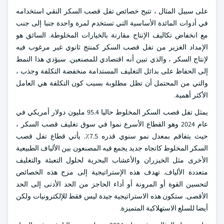
على سبيل المثال ، تتيح خصائص تفل قصب السكر النقي استخدامه
في أدوات المائدة الأساسية التي تستخدم لمرة واحدة جنبا إلى جنب
مع انخفاض تكاليف الإنتاج مقارنة بالخيارات المخلوطة. السائق هو
الإمداد الغزير من تفل قصب السكر كمنتج ثانوي غير مرغوب فيه
لإنتاج السكر ، والذي تبين أنه اقتصادي للمصنعين. سيؤدي هذا النمط
إلى الحفاظ على بدائل التغليف المستدامة منخفضة التكلفة وجذب ،
والتي من المحتمل أن تظل مطلوبة بسبب كون التكلفة هي العامل
الأكثر أهمية.
يمثل تفل قصب السكر المخلوط حاليا 95.4 مليون دولار أمريكي في
عام 2024 وهو القطاع الأسرع نموا في سوق تغليف قصب السكر ،
حيث يتفاقم بمعدل نمو سنوي قدره 7.5٪. يأتي قطاع تفل قصب
السكر المخلوط كاتجاه جديد يجمع فيه المصنعون بين الألياف الطبيعية
الأخرى مثل الخيزران والأعشاب البحرية لحلول التعبئة والتغليف
متعددة الألياف. تهدف هذه الإستراتيجية إلى مزج هذه الخصائص
لتحسين القوة أو المرونة أو أداء الحاجز من الحد الأدنى إلى الحد
الأقصى. ستكون هذه الاستراتيجية جيدة ليس فقط للإلكترونيات ولكن
أيضا للسلع الاستهلاكية المتميزة.