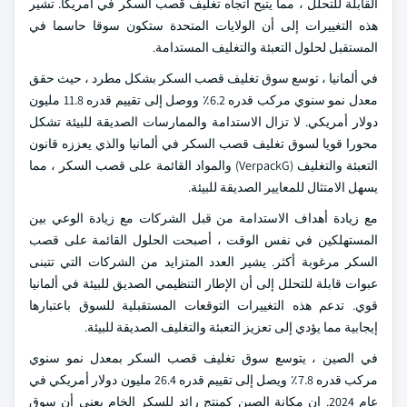
القابلة للتحلل ، مما يتيح اتجاه تغليف قصب السكر في أمريكا. تشير
هذه التغييرات إلى أن الولايات المتحدة ستكون سوقا حاسما في
المستقبل لحلول التعبئة والتغليف المستدامة.
في ألمانيا ، توسع سوق تغليف قصب السكر بشكل مطرد ، حيث حقق
معدل نمو سنوي مركب قدره 6.2٪ ووصل إلى تقييم قدره 11.8 مليون
دولار أمريكي. لا تزال الاستدامة والممارسات الصديقة للبيئة تشكل
محورا قويا لسوق تغليف قصب السكر في ألمانيا والذي يعززه قانون
التعبئة والتغليف (VerpackG) والمواد القائمة على قصب السكر ، مما
يسهل الامتثال للمعايير الصديقة للبيئة.
مع زيادة أهداف الاستدامة من قبل الشركات مع زيادة الوعي بين
المستهلكين في نفس الوقت ، أصبحت الحلول القائمة على قصب
السكر مرغوبة أكثر. يشير العدد المتزايد من الشركات التي تتبنى
عبوات قابلة للتحلل إلى أن الإطار التنظيمي الصديق للبيئة في ألمانيا
قوي. تدعم هذه التغييرات التوقعات المستقبلية للسوق باعتبارها
إيجابية مما يؤدي إلى تعزيز التعبئة والتغليف الصديقة للبيئة.
في الصين ، يتوسع سوق تغليف قصب السكر بمعدل نمو سنوي
مركب قدره 7.8٪ ويصل إلى تقييم قدره 26.4 مليون دولار أمريكي في
عام 2024. إن مكانة الصين كمنتج رائد للسكر الخام يعني أن سوق