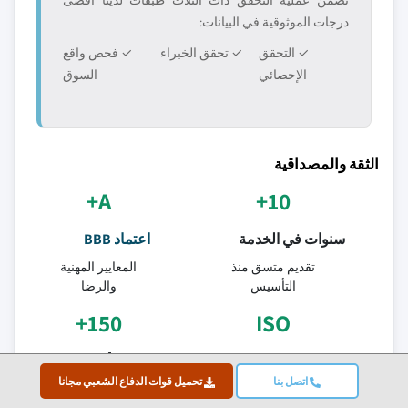
تضمن عملية التحقق ذات الثلاث طبقات لدينا أقصى
درجات الموثوقية في البيانات:
✓ التحقق
✓ تحقق الخبراء
✓ فحص واقع
الإحصائي
السوق
الثقة والمصداقية
A+
10+
سنوات في الخدمة
اعتماد BBB
تقديم متسق منذ
المعايير المهنية
التأسيس
والرضا
150+
ISO
جودة معتمدة
محللو الأبحاث
اتصل بنا
تحميل قوات الدفاع الشعبي مجانا
شركة معتمدة بشهادة
عبر أكثر من 10