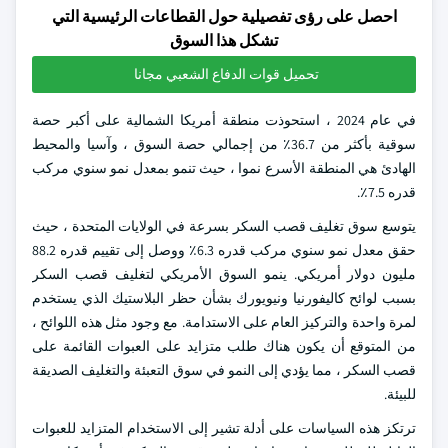
احصل على رؤى تفصيلية حول القطاعات الرئيسية التي
تشكل هذا السوق
تحميل قوات الدفاع الشعبي مجانا
في عام 2024 ، استحوذت منطقة أمريكا الشمالية على أكبر حصة
سوقية بأكثر من 36.7٪ من إجمالي حصة السوق ، وآسيا والمحيط
الهادئ هي المنطقة الأسرع نموا ، حيث تنمو بمعدل نمو سنوي مركب
قدره 7.5٪.
يتوسع سوق تغليف قصب السكر بسرعة في الولايات المتحدة ، حيث
حقق معدل نمو سنوي مركب قدره 6.3٪ ووصل إلى تقييم قدره 88.2
مليون دولار أمريكي. ينمو السوق الأمريكي لتغليف قصب السكر
بسبب لوائح كاليفورنيا ونيويورك بشأن حظر البلاستيك الذي يستخدم
لمرة واحدة والتركيز العام على الاستدامة. مع وجود مثل هذه اللوائح ،
من المتوقع أن يكون هناك طلب متزايد على العبوات القائمة على
قصب السكر ، مما يؤدي إلى النمو في سوق التعبئة والتغليف الصديقة
للبيئة.
ترتكز هذه السياسات على أدلة تشير إلى الاستخدام المتزايد للعبوات