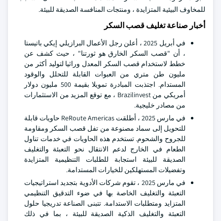
للمخاوف البيئية المتزايدة ، ومنتجات المنافسة الصديقة للبيئة.
أخبار صناعة تغليف قصب السكر
في أبريل 2025 ، أعلن رجل الأعمال البرازيلي إيكي باتيستا
، أن "قصب السكر الخارق هو ثورتنا" ، حيث كشف عن
خطط لاستخدام قصب السكر المعدل وراثيا لتوليد أكثر من
مليون طن متري من العبوات القابلة للتحلل والوقود
المستدام. اجتذبت المبادرة تمويلا بقيمة 500 مليون دولار
أمريكي من Brazilinvest ، مع توقع المزيد من الاستثمارات
من مصادر خليجية.
في مارس 2025 ، أطلقت ReRoute Americas حاويات قابلة
للتحويل إلى سماد مصنوعة من تفل قصب السكر ومقاومة
للجروح والشحوم. تستخدم هذه الحاويات في خدمات تناول
الطعام في الخارج لدعم الانتقال نحو التعبئة والتغليف
الصديقة للبيئة استجابة للطلبات التنظيمية المتزايدة
وتفضيلات المستهلكين للخيارات المستدامة.
في مارس 2025 ، تقوم شركات الأدوية بتجديد استراتيجيات
التعبئة والتغليف الخاصة بها في ضوء التدقيق التنظيمي
المتزايد ومتطلبات الاستدامة. تتبنى الصناعة تدريجيا حلول
التعبئة والتغليف الذكية الصديقة للبيئة ، بما في ذلك