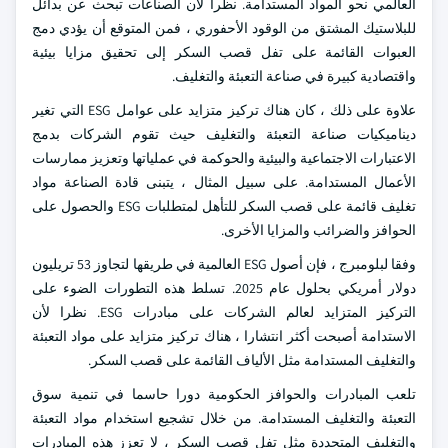
العالمي نحو المواد المستدامة. نظرا لأن الصناعات تبحث عن بدائل
للبلاستيك المشتق من الوقود الأحفوري ، فمن المتوقع أن يؤدي دمج
العبوات القائمة على تفل قصب السكر إلى تحقيق مزايا بيئية
واقتصادية كبيرة في صناعة التعبئة والتغليف.
علاوة على ذلك ، كان هناك تركيز متزايد على عوامل ESG التي تغير
ديناميكيات صناعة التعبئة والتغليف حيث تقوم الشركات بدمج
الاعتبارات الاجتماعية والبيئية والحوكمة في عملياتها وتعزيز ممارسات
الأعمال المستدامة. على سبيل المثال ، يتبنى قادة الصناعة مواد
تغليف قائمة على قصب السكر للتأهل لمتطلبات ESG والحصول على
الحوافز والضرائب والمزايا الأخرى.
وفقا لبلومبرج ، فإن أصول ESG العالمية في طريقها لتجاوز 53 تريليون
دولار أمريكي بحلول عام 2025. تسلط هذه التطورات الضوء على
التركيز المتزايد لعالم الشركات على مبادرات ESG. نظرا لأن
الاستدامة أصبحت أكثر انتشارا ، هناك تركيز متزايد على مواد التعبئة
والتغليف المستدامة مثل الألياف القائمة على قصب السكر.
تلعب المبادرات والحوافز الحكومية دورا حاسما في تنمية سوق
التعبئة والتغليف المستدامة. من خلال تشجيع استخدام مواد التعبئة
والتغليف المتجددة مثل تفل قصب السكر ، لا تعزز هذه المبادرات