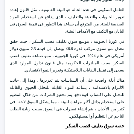
العامل التمكيني في هذه الحالة هو البيئة القانونية ، مثل قانون إعادة
تدوير الحاويات والتعبئة والتغليف ، الذي يدافع عن استخدام المواد
الصديقة للبيئة. من المتوقع أن يساعد هذا التطور في تنمية السوق في
اليابان مع التكيف مع الأهداف البيئية.
في كوريا الجنوبية ، يتوسع سوق تغليف قصب السكر ، حيث حقق
معدل نمو سنوي مركب قدره 6.6٪ ويصل إلى قيمة 2.3 مليون دولار
أمريكي في عام 2024. في كوريا الجنوبية ، تنمو صناعة تغليف قصب
السكر بسبب المبادرات الحكومية مثل قانون تداول الموارد الذي
يسعى إلى تقليل النفايات البلاستيكية وتعزيز النمو الاقتصادي.
هناك أدلة واضحة على أن السياسات يتم تعزيزها ، وهذا إلى جانب
الالتزام بالاستدامة ، يساعد المواد القابلة للتحلل الحيوي والقابلة
للتحلل على اكتساب قوة دفع. يتم تحفيز الشركات من خلال التنظيم
على استخدام بدائل أكثر مراعاة للبيئة ، مما يشكل السوق لاحقا. في
كثير من الأحيان ، يتم إنشاء تغييرات في السوق بسبب زيادة الطلب
الناجم عن التنظيم أو المستهلكين.
حصة سوق تغليف قصب السكر