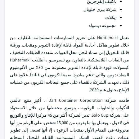
باكتيف إيفرجرين
شركة بيري جلوبال
إيكلات
مجموعة ديتمولد
تعمل Huhtamaki على تعزيز الممارسات المستدامة للتغليف من
خلال تطوير هياكل أحادية المواد قابلة لإعادة التدوير ومنتجات ورقية
قابلة للتحويل إلى سماد لتحل محل العبوات متعددة الطبقات للتخفيف
من النفايات البلاستيكية. بالتعاون مع نسبريسو ، أطلقت Huhtamaki
كبسولات قهوة قابلة لإعادة التدوير مصنوعة من 80٪ من الألومنيوم
المعاد تدويره والتي تدعم مبادرة بصمة الكربون في فنلندا. علاوة على
ذلك ، تعهدت الشركة بالقضاء على جميع انبعاثات الكربون من عمليات
الإنتاج بحلول عام 2030.
قامت شركة Dart Container Corporation ، أكبر منتج عالمي
للأكواب والحاويات الرغوية ، بتوسيع محفظتها من خلال الاستحواذ
على شركة Solo Cup. تدير الشركة أكثر من 45 مركزا للإنتاج والتوزيع
في 8 دول ، ويعمل بها ما يقرب من 15,000 شخص. على الرغم من أنها
معروفة في المقام الأول بمنتجات الرغوة ، إلا أنها تسعى إلى تطوير
عبوات رغوة قصب السكر المستدامة القابلة للتحلل استجابة