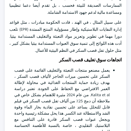
الممارسات الصديقة للبيئة فحسب ، بل تقدم أيضا دعما تنظيميا
ومساعدة مالية لدعم جهود الاستدامة الشاملة.
على سبيل المثال ، في الهند ، قادت الحكومة مبادرات ، مثل قواعد
إدارة النفايات البلاستيكية وإطار مسؤولية المنتج الممتدة (EPR) تلعب
دورا مهما في تطوير وتعزيز مواد التعبئة والتغليف المستدامة بيئيا.
أدت هذه اللوائح إلى تنمية سوق العبوات المستدامة بيئيا بشكل كبير ،
مثل حلول تفل قصب السكر في النظم البيئية للأعمال.
اتجاهات سوق تغليف قصب السكر
يعمل مصنعو منتجات التعبئة والتغليف القائمة على قصب
السكر على تحسين ميزات الحاجز لألياف قصب السكر ،
بهدف زيادة حماية المنتجات الغذائية في محاولة لإطالة
العمر الافتراضي مع الحفاظ على الجودة. تعتبر دراسة
Kalita et al. من عام 2024 مثيرة للاهتمام بشكل خاص في
ملاحظة أن دمج 25٪ من ألياف تفل قصب السكر في فيلم
قابل للتحلل يساعد على تحسين نفاذية بخار الماء وقوة
الشد والاستطالة عند الكسر. هذا يحل مشكلة رئيسية واحدة
ويجعل عبوات قصب السكر قادرة على التنافس مع
البلاستيك التقليدي ، خاصة بالنسبة للأطعمة الحساسة