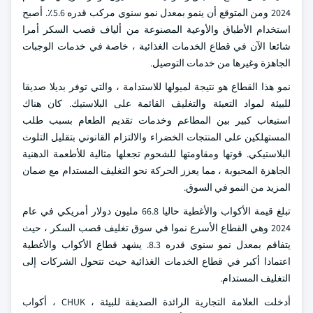
2024 ومن المتوقع أن ينمو بمعدل نمو سنوي مركب قدره 5.6٪. أصبح
استخدام الأطباق والأوعية المصنوعة من ألياف قصب السكر أمرا
شائعا الآن في قطاع الخدمات الغذائية ، خاصة في خدمات الوجبات
الجاهزة وغيرها من خدمات التوصيل.
نمو هذا القطاع هو نتيجة لميولها للاستدامة ، والتي توفر بديلا صديقا
للبيئة لمواد التعبئة والتغليف القائمة على البلاستيك. كان هناك
استيعاب كبير بين المطاعم وخدمات تقديم الطعام بسبب طلب
المستهلكين على المنتجات الخضراء والالتزام القانوني بتقليل التلوث
البلاستيكي. قوتها ومقاومتها للشحوم تجعلها مثالية للأطعمة الدهنية
الجاهزة المحبوبة ، مما يعزز الحركة نحو التغليف المستدام مع ضمان
المزيد من النمو في السوق.
تبلغ قيمة الأكواب والأغطية حاليا 66.8 مليون دولار أمريكي في عام
2024 وهي القطاع الأسرع نموا في سوق تغليف قصب السكر ، حيث
يتفاقم بمعدل نمو سنوي قدره 8.3. يشهد قطاع الأكواب والأغطية
اعتمادا أكبر في قطاع الخدمات الغذائية حيث تتحول الشركات إلى
التغليف المستدام.
أدخلت العلامة التجارية الرائدة الصديقة للبيئة ، CHUK ، أكواب