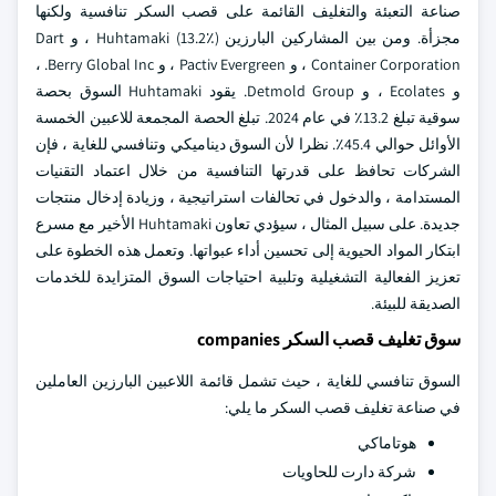
صناعة التعبئة والتغليف القائمة على قصب السكر تنافسية ولكنها
مجزأة. ومن بين المشاركين البارزين Huhtamaki (13.2٪) ، و Dart
Container Corporation ، و Pactiv Evergreen ، و Berry Global Inc. ،
و Ecolates ، و Detmold Group. يقود Huhtamaki السوق بحصة
سوقية تبلغ 13.2٪ في عام 2024. تبلغ الحصة المجمعة للاعبين الخمسة
الأوائل حوالي 45.4٪.
نظرا لأن السوق ديناميكي وتنافسي للغاية ، فإن
الشركات تحافظ على قدرتها التنافسية من خلال اعتماد التقنيات
المستدامة ، والدخول في تحالفات استراتيجية ، وزيادة إدخال منتجات
جديدة. على سبيل المثال ، سيؤدي تعاون Huhtamaki الأخير مع مسرع
ابتكار المواد الحيوية إلى تحسين أداء عبواتها. وتعمل هذه الخطوة على
تعزيز الفعالية التشغيلية وتلبية احتياجات السوق المتزايدة للخدمات
الصديقة للبيئة.
سوق تغليف قصب السكر companies
السوق تنافسي للغاية ، حيث تشمل قائمة اللاعبين البارزين العاملين
في صناعة تغليف قصب السكر ما يلي:
هوتاماكي
شركة دارت للحاويات