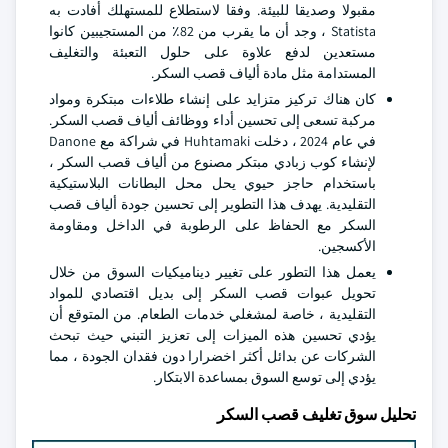
مقبولا وصديقا للبيئة. وفقا لاستطلاع للمستهلك أفادت به
Statista ، وجد أن ما يقرب من 82٪ من المستجيبين كانوا
مستعدين لدفع علاوة على حلول التعبئة والتغليف
المستدامة مثل مادة ألياف قصب السكر.
كان هناك تركيز متزايد على إنشاء طلاءات مبتكرة ومواد
مركبة تسعى إلى تحسين أداء ووظائف ألياف قصب السكر.
في عام 2024 ، دخلت Huhtamaki في شراكة مع Danone
لإنشاء كوب زبادي مبتكر مصنوع من ألياف قصب السكر ،
باستخدام حاجز حيوي يحل محل البطانات البلاستيكية
التقليدية. يهدف هذا التطوير إلى تحسين جودة ألياف قصب
السكر مع الحفاظ على الرطوبة في الداخل ومقاومة
الأكسجين.
يعمل هذا التطور على تغيير ديناميكيات السوق من خلال
تحويل عبوات قصب السكر إلى بديل اقتصادي للمواد
التقليدية ، خاصة لمشغلي خدمات الطعام. من المتوقع أن
يؤدي تحسين هذه الميزات إلى تعزيز التبني حيث تبحث
الشركات عن بدائل أكثر اخضرارا دون فقدان الجودة ، مما
يؤدي إلى توسع السوق بمساعدة الابتكار.
تحليل سوق تغليف قصب السكر