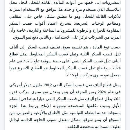
المشروبات إلى خطها من أدوات المائدة القابلة للتحلل لتحل محل
البلاستيك الذي يستخدم مرة واحدة. هذا يتوافق مع الاستخدام المتزايد
للأكواب القابلة للتحلل وهو ما ينطبق بشكل خاص على المقاهي
ومطاعم الوجبات السريعة. يتسارع اعتماد أكواب قصب السكر
المقاومة للحرارة والرطوبة للمشروبات الساخنة والباردة ، خاصة وأن
المزيد من الشركات تركز على الاستدامة ، وبالتالي دفع نمو السوق.
حسب نوع المادة ، يتم تقسيم سوق تغليف قصب السكر إلى ألياف
تفل قصب السكر النقية وتفل قصب السكر المخلوط. يمثل قطاع
ألياف تفل قصب السكر النقي أعلى حصة سوقية تبلغ 67.5٪ في عام
2024 ، وقطاع تفل قصب السكر المخلوط هو القطاع الأسرع نموا
بمعدل نمو سنوي مركب يبلغ 7.5٪.
يمثل قطاع ألياف تفل قصب السكر النقي 198.2 مليون دولار أمريكي
في عام 2024 ومن المتوقع أن ينمو بمعدل نمو سنوي مركب قدره
6.1٪. يظل قطاع ألياف تفل قصب السكر النقي خيارا شائعا في المقام
الأول بسبب تكلفتها المنخفضة وسهولة الإنتاج. يرتبط هذا الجزء
بمنتجات خدمة الطعام القياسية مثل الأطباق والأوعية والصواني. من
المتوقع أن ينمو سوقها بشكل معتدل بسبب الحاجة الدائمة لبدائل
تغليف مستدامة منخفضة التكلفة.