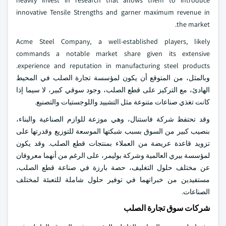
heavily invest in research that allows them to introduce
innovative Tensile Strengths and garner maximum revenue in
the market.
Acme Steel Company, a well-established players, likely
commands a notable market share given its extensive
experience and reputation in manufacturing steel products.
وبالمثل، من المتوقع أن يكون لمؤسسة تجارة الصلب في المحيط
الهادئ، مع التركيز على قطع الصلب، وجود سوقي كبير، لا سيما إذا
كانت تغذي صناعات متنوعة مثل التشييد واللوجستيات والتصنيع.
وقد تحتفظ شركة فاستنال، وهي موزعة للوازم الصناعية والبناء،
بنصيب كبير من السوق بسبب شبكتها الموسعة للتوزيع وقدرتها على
تزويد قاعدة عريضة من العملاء بمنتجات قطع الصلب. وقد يكون
لمؤسسة بيري العالمية وشركة بوليمر، على الرغم من أنهما معروفان
عن مختلف حلول التغليف، حصة بارزة في صناعة قطع الصلب،
مستفيدين من خبراتهما في توفير حلول شاملة للتعبئة لمختلف
الصناعات.
شركات سوق تجارة الصلب