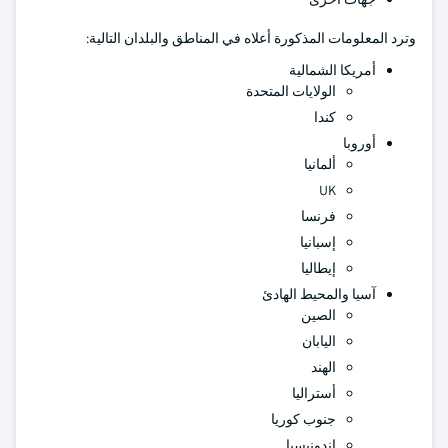
وترد المعلومات المذكورة أعلاه في المناطق والبلدان التالية:
أمريكا الشمالية
الولايات المتحدة
كندا
أوروبا
ألمانيا
UK
فرنسا
إسبانيا
إيطاليا
آسيا والمحيط الهادئ
الصين
اليابان
الهند
أستراليا
جنوب كوريا
إندونيسيا