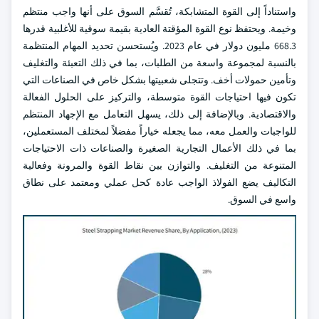
واستناداً إلى القوة المتشابكة، تُقسَّم السوق على أنها واجب منتظم
وخيمة. ويحتفظ نوع القوة المؤقتة العادية بقيمة سوقية للأغلبية قدرها
668.3 مليون دولار في عام 2023. ويُستحسن تحديد المهام المنتظمة
بالنسبة لمجموعة واسعة من الطلبات، بما في ذلك التعبئة والتغليف
وتأمين حمولات أخف. وتتجلى شعبيتها بشكل خاص في الصناعات التي
تكون فيها احتياجات القوة متوسطة، والتركيز على الحلول الفعالة
والاقتصادية. وبالإضافة إلى ذلك، يسهل التعامل مع الإجهاد المنتظم
للواجبات والعمل معه، مما يجعله خياراً مفضلاً لمختلف المستعملين،
بما في ذلك الأعمال التجارية الصغيرة والصناعات ذات الاحتياجات
المتنوعة من التغليف. والتوازن بين نقاط القوة والمرونة وفعالية
التكاليف يضع الفولاذ الواجب عادة كحل عملي ومعتمد على نطاق
واسع في السوق.