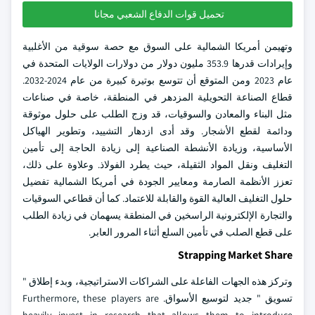
تحميل قوات الدفاع الشعبي مجانا
وتهيمن أمريكا الشمالية على السوق مع حصة سوقية من الأغلبية
وإيرادات قدرها 353.9 مليون دولار من دولارات الولايات المتحدة في
عام 2023 ومن المتوقع أن تتوسع بوتيرة كبيرة من عام 2024-2032.
قطاع الصناعة التحويلية المزدهر في المنطقة، خاصة في صناعات
مثل البناء والمعادن والسوقيات، قد وزج الطلب على حلول موثوقة
ودائمة لقطع الأشجار. وقد أدى ازدهار التشييد، وتطوير الهياكل
الأساسية، وزيادة الأنشطة الصناعية إلى زيادة الحاجة إلى تأمين
التغليف ونقل المواد الثقيلة، حيث يطرد الفولاذ. وعلاوة على ذلك،
تعزز الأنظمة الصارمة ومعايير الجودة في أمريكا الشمالية تفضيل
حلول التغليف العالية القوة والقابلة للاعتماد. كما أن قطاعي السوقيات
والتجارة الإلكترونية الراسخين في المنطقة يسهمان في زيادة الطلب
على قطع الصلب في تأمين السلع أثناء المرور العابر.
Strapping Market Share
وتركز هذه الجهات الفاعلة على الشراكات الاستراتيجية، وبدء إطلاق "
تسويق " جديد لتوسيع الأسواق. Furthermore, these players are