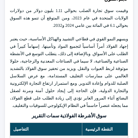
وقيمت سوق تجارة الصلب بحوالي 1.11 بليون دولار من دولارات
الولايات المتحدة في عام 2023، ومن المتوقع أن تنمو هذه السوق
بحوالي 6.1 في المائة بين عامي 2024 و2032.
ويسهم النمو القوي في قطاعي التشييد والهياكل الأساسية، حيث يعتبر
إجهاد الفولاذ أمراً أساسياً لتجميع المواد وتأمينها، إسهاماً كبيراً في
الطلب على الأسواق. وبالإضافة إلى ذلك، يتطلب التوسع في الأنشطة
الصناعية والصناعية، لا سيما في الصناعات المعدنية والزجاجية، حلولا
موثوقة لربط العبوات والنقل. ويزيد من تحفيز سوق الفولاذ بالتشديد
العالمي على ممارسات التغليف المستدامة، مع عرض السلاسل
الصلبة للدوام وإعادة التدوير. ومع استمرار ارتفاع التجارة الإلكترونية
والتجارة الدولية، فإن الحاجة إلى إيجاد حلول آمنة ومرنة لصقل
البضائع أثناء المرور العابر تؤدي إلى زيادة الطلب على قطع الفولاذ،
مما يجعله عنصراً حاسماً في النظام الإيكولوجي للسوقيات والتغليف.
سوق الأشرطة الفولاذية سمات التقرير
النقطة الرئيسية
التفاصيل