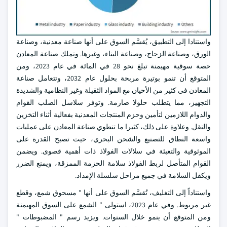
واستنادا إلى التطبيق، يُقسَّم السوق على أنها صناعة معدنية، وصناعة
الورق، وصناعة الزجاج، وصناعة البناء، وغيرها. وتملك صناعة المعادن
حصة سوقية مهيمنة تبلغ نحو 28 في المائة في عام 2023، ومن
المتوقع أن تنمو بوتيرة مربحة بحلول عام 2032، وتتعامل صناعة
المعادن في كثير من الأحيان مع المواد الثقيلة وغير النظامية والشديدة
التجهيز، مما يتطلب حلولا صارمة. وتوفر سلاسل الصلب القوام
والدوام اللازمين لتأمين وحزم المنتجات المعدنية بفعالية أثناء التخزين
والنقل. وعلاوة على ذلك، كثيرا ما تنطوي صناعة المعادن على عمليات
واسعة النطاق للتصنيع والشحن البحري، حيث تصبح القدرة على
الموثوقية والتعبئة في سلالات الفولاذ ذات أهمية قصوى. ويضمن
القوام المتأصل لربط الفولاذ سلامة الحزمة الممزقة، ويمنع الضرر
ويكفل السلامة في جميع مراحل سلسلة الإمداد.
واستناداً إلى التغليف، تُقسَّم السوق على أنها " مسحوق شمع، وقطع
غير مربوط. وفي عام 2023، استولى " الشمع على السوق المهيمنة
ومن المتوقع أن ينمو خلال السنوات. ويزيد رسم " المضبوطات "