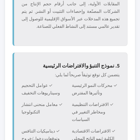
المقابلات الأولية، إلى جانب أرقام حجم الإنتاج من
الشركات المصنّعة وإحصاءات التثبيت أو النشر. ثم يتم
تجميع هذه المدخلات عبر الأسواق الإقليمية للوصول إلى
تقدير عالمي مستند إلى النشاط الفعلي للصناعة.
5. نموذج التنبؤ والافتراضات الرئيسية
يتضمن كل توقع توثيقاً صريحاً لما يلي:
✓ محركات النمو الرئيسية
✓ عوامل التحجيم
وتأثيرها المفترض
وسيناريوهات التخفيف
✓ الافتراضات التنظيمية
✓ معامل منحنى انتشار
ومخاطر التغيير في
التكنولوجيا
السياسات
✓ الافتراضات الاقتصادية
✓ ديناميكيات التنافس
الكلية (نمو الناتج المحلي
وتوقعات دخول/خروج