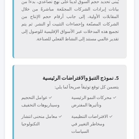
يُبنى تحديد حجم السوق لدينا على نهج تصاعدي، بدءاً من
بيانات إيرادات الشركات المجمّعة مباشرةً من خلال
المقابلات الأولية، إلى جانب أرقام حجم الإنتاج من
الشركات المصنّعة وإحصاءات التثبيت أو النشر. ثم يتم
تجميع هذه المدخلات عبر الأسواق الإقليمية للوصول إلى
تقدير عالمي مستند إلى النشاط الفعلي للصناعة.
5. نموذج التنبؤ والافتراضات الرئيسية
يتضمن كل توقع توثيقاً صريحاً لما يلي:
✓ محركات النمو الرئيسية
✓ عوامل التحجيم
وتأثيرها المفترض
وسيناريوهات التخفيف
✓ الافتراضات التنظيمية
✓ معامل منحنى انتشار
ومخاطر التغيير في
التكنولوجيا
السياسات