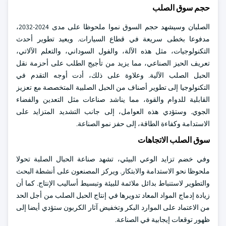
حجم سوق الصلب
الصلبان وسيشهد حجم السوق نموا ملحوظا على مدى 2024-2032،
مدفوعا بخطى سريعة في قطاع السيارات. ويعيد تطوير أحدث
التكنولوجيات، مثل هذه الآلة، والفول السوداني، والتعلم الآلاتي،
تعريف الحيز الصناعي، مما يزيد من تأجيج الطلب على أحزمة نقل
الحبل الصلب الآلية. وعلاوة على ذلك، أدت أوجه التقدم في
التكنولوجيا إلى تطوير أصناف من الحبل الصلبية المتخصصة مع تعزيز
القابلية للدوام والقوة، مما يناشد صناعات مثل التعدين والفضاء
الجوي. وستؤدي هذه العوامل، إلى جانب التشديد المتزايد على
الاستدامة وكفاءة الطاقة، إلى حفز نمو الصناعة.
سوق الصلب الاتجاهات
وفي خضم تزايد الوعي البيئي، تشهد صناعة الحبال الصلبة تحولا
ملحوظا نحو الاستدامة والابتكار. ويركز المصنعون على أنشطة البحث
والتطوير لاستنباط بدائل ملائمة للبيئة وتبسيط أساليب الإنتاج. كما أن
زيادة إدماج المواد المعاد تدويرها في إنتاج الحبل الصلب من أجل الحد
من الاعتماد على الموارد البكر وتخفيض آثار الكربون ستؤدي أيضا إلى
ظهور توقعات إيجابية في الصناعة.