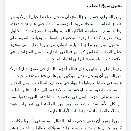
تحليل سوق الصلب
ومن المتوقع، حسب نوع المنتج، أن تسجل صناعة الحبال الفولاذية من
قطاع النحاسات، سجلا مربحا لمؤسسة CAGR حتى عام 2024-2032،
وذلك بسبب المقاومة التآكلية العالية والقوة المتميزة لهذه الحلول.
ويعد تعزيز كفاءة الوقود، وتخفيض النفقات، وزيادة القدرة على
التحميل، وتوسيع نطاق القابلية للدوام، من بين المزايا التي توفرها
حبال الصلب النحاس. كما أن قطاعي التجارة والنقل المتزايدين في
الاقتصادات النامية يدفعان إلى اعتماد المنتجات.
وفيما يتعلق بالتطبيق، فإن قطاع أحزمة النقل في سوق حبل الفولاذ
من المقرر أن يسجل معدل نمو كبير بين عامي 2024 و 2032، حيث أنها
هامة في عمليات مناولة المواد في مختلف القطاعات، مثل التعدين
والصناعة التحويلية واللوجستية. وبالإضافة إلى ذلك، فإن الطلب
المتزايد على أحزمة النقل في الاقتصادات الناشئة، التي تدفعها تنمية
الهياكل الأساسية والتصنيع، يزيد من الحاجة إلى تعزيزات قوية
لسجلات الصلب لتلبية متطلبات الأداء الصارمة.
ومن المقرر أن يجني حجم صناعة الحبال الصلبة في أوروبا مكاسب
كبيرة بحلول عام 2032، بسبب تزايد استهلاك الإطارات الخضراء عبر