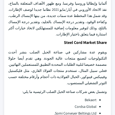
ألمانيا وإيطاليا وروسيا وفرنسا. ومع ظهور الأهداف المتعلقة بالمناخ،
نفذ الاتحاد الأوروبي في أيار/مايو 2021 نظاما جديدا لوصف الإطارات.
وقد شمل هذا المخطط عدة سمات جديدة، من بينها الإمساك الرطب،
وكفاءة الوقود، وتقدير درجة الإمساك بالجليد، وتقدير درجة الإمساك
بالثلج، وذلك لتوفير معلومات إضافية للمستهلكين لاتخاذ خيارات أكثر
استنارة فيما يتعلق باختيار الإطارات.
Steel Cord Market Share
ويقوم عدة مشاركين في صناعة الحبل الصلب بنشر أحدث
التكنولوجيات لتصنيع منتجات عالية الجودة. وهي تقدم أيضا حلولا
مصممة خصيصا لتلبية الطلبات المحددة التطبيق للمستعملين النهائيين.
فعلى سبيل المثال، تستخدم منتجات الفولاذ القاري، مثل فليكستيل
وفينيكس فينوكور، الحبال الفولاذية ذات أحجام وأرقام مختلفة حسب
التوتر التشغيلي المستصوب.
وتشمل بعض شركات صناعة الحبل الصلب الرئيسية ما يلي:
Bekaert
Cordsa Global
Somi Conveyer Beltings Ltd.