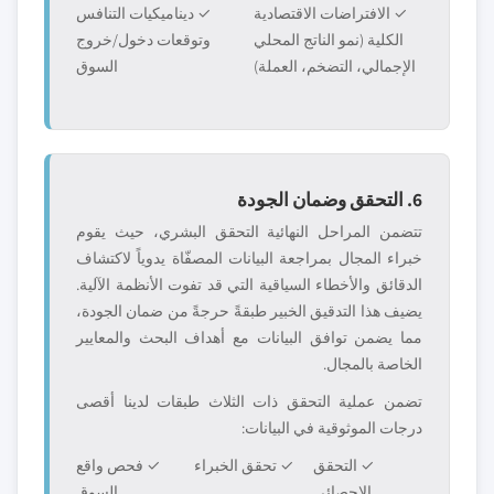
✓ الافتراضات الاقتصادية
✓ ديناميكيات التنافس
الكلية (نمو الناتج المحلي
وتوقعات دخول/خروج
الإجمالي، التضخم، العملة)
السوق
6. التحقق وضمان الجودة
تتضمن المراحل النهائية التحقق البشري، حيث يقوم
خبراء المجال بمراجعة البيانات المصفّاة يدوياً لاكتشاف
الدقائق والأخطاء السياقية التي قد تفوت الأنظمة الآلية.
يضيف هذا التدقيق الخبير طبقةً حرجةً من ضمان الجودة،
مما يضمن توافق البيانات مع أهداف البحث والمعايير
الخاصة بالمجال.
تضمن عملية التحقق ذات الثلاث طبقات لدينا أقصى
درجات الموثوقية في البيانات:
✓ التحقق
✓ تحقق الخبراء
✓ فحص واقع
الإحصائي
السوق