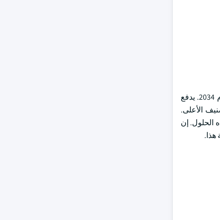
ستتجاوز صناعة مجموعات المولدات الاحتياطية المصنفة > 300 كيلو فولت أمبير - 500 كيلو فولت أمبير 9 مليارات دولار أمريكي بحلول عام 2034. يدفع
نيف الأعلى.
 الحلول. إن
هذا.