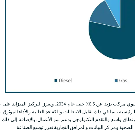
سيشهد حجم سوق مجموعات مولدات الغاز الاحتياطية معدل نمو سنوي مركب يزيد عن 6.5٪ حتى عام 2034. 
ئيسية ، بما في ذلك تقليل الانبعاثات والكفاءة العالية والأداء الموثوق ب
 نطاق واسع والتقدم التكنولوجي يدعم نمو الأعمال. بالإضافة إلى ذلك ،
الصحية ومراكز البيانات والمرافق التجارية تعزز توسع الصناعة.