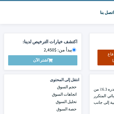
تصل بنا
اكتشف خيارات الترخيص لدينا:
يبدأ من: $2,450
فاع
اشتر الآن
ا
انتقل إلى المحتوى
حجم السوق
بلغت قيمة سوق مجموعات المولدات الاحتياطية العالمية 26 مليار دولار أمريكي في عام 2024 ومن المتوقع أن تنمو بمعدل نمو سنوي مركب قدره 6.3٪ من
اتجاهات السوق
ربائي المتكرر
تحليل السوق
ية إلى جانب
حصة السوق