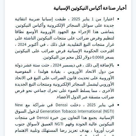
أخبار صناعة أكياس النيكوتين الإسبانية
اعتبارا من 1 يناير 2025 ، طبقت إسبانيا ضريبة انتقائية
جديدة على سوائل السجائر الإلكترونية وأكياس النيكوتين.
يتماشى هذا الإجراء مع الجهود الأوروبية الأوسع نطاقا
لتنظيم وفرض ضرائب على منتجات النيكوتين الناشئة على
غرار منتجات التبغ التقليدية. قبل ذلك ، في أكتوبر 2024 ،
اقترحت الحكومة الإسبانية فرض ضرائب على النيكوتين
بسعر 0.0068 دولار لكل مجم من النيكوتين.
بالإضافة إلى ذلك ، في ديسمبر 2024 ، حثت ستة عشر دولة
من دول الاتحاد الأوروبي ، بقيادة هولندا ، المفوضية
الأوروبية على تحديث قانون الضرائب على التبغ في الاتحاد
الأوروبي ليشمل السجائر الإلكترونية ومنتجات التبغ الجديدة
الأخرى ، مما يسلط الضوء على تحرك جماعي نحو فرض
ضرائب متسقة عبر الدول الأعضاء.
في يناير 2025 ، دخلت Denssi في شراكة مع New
Generation Tobacco International (NGTI) لدخول السوق
الإسبانية. يجمع هذا التعاون بين خبرة Denssi في منتجات
النيكوتين عالية الجودة وفهم NGTI العميق لأسواق جنوب
غرب أوروبا ، بهدف تعزيز رضا المستهلك وتلبية الاهتمام