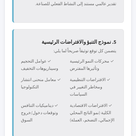
تقدير عالمي مستند إلى النشاط الفعلي للصناعة.
5. نموذج التنبؤ والافتراضات الرئيسية
يتضمن كل توقع توثيقاً صريحاً لما يلي:
✓ محركات النمو الرئيسية
✓ عوامل التحجيم
وتأثيرها المفترض
وسيناريوهات التخفيف
✓ الافتراضات التنظيمية
✓ معامل منحنى انتشار
ومخاطر التغيير في
التكنولوجيا
السياسات
✓ الافتراضات الاقتصادية
✓ ديناميكيات التنافس
الكلية (نمو الناتج المحلي
وتوقعات دخول/خروج
الإجمالي، التضخم، العملة)
السوق