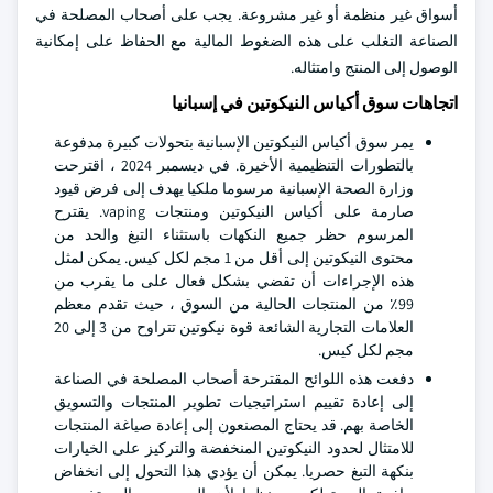
أسواق غير منظمة أو غير مشروعة. يجب على أصحاب المصلحة في
الصناعة التغلب على هذه الضغوط المالية مع الحفاظ على إمكانية
الوصول إلى المنتج وامتثاله.
اتجاهات سوق أكياس النيكوتين في إسبانيا
يمر سوق أكياس النيكوتين الإسبانية بتحولات كبيرة مدفوعة
بالتطورات التنظيمية الأخيرة. في ديسمبر 2024 ، اقترحت
وزارة الصحة الإسبانية مرسوما ملكيا يهدف إلى فرض قيود
صارمة على أكياس النيكوتين ومنتجات vaping. يقترح
المرسوم حظر جميع النكهات باستثناء التبغ والحد من
محتوى النيكوتين إلى أقل من 1 مجم لكل كيس. يمكن لمثل
هذه الإجراءات أن تقضي بشكل فعال على ما يقرب من
99٪ من المنتجات الحالية من السوق ، حيث تقدم معظم
العلامات التجارية الشائعة قوة نيكوتين تتراوح من 3 إلى 20
مجم لكل كيس.
دفعت هذه اللوائح المقترحة أصحاب المصلحة في الصناعة
إلى إعادة تقييم استراتيجيات تطوير المنتجات والتسويق
الخاصة بهم. قد يحتاج المصنعون إلى إعادة صياغة المنتجات
للامتثال لحدود النيكوتين المنخفضة والتركيز على الخيارات
بنكهة التبغ حصريا. يمكن أن يؤدي هذا التحول إلى انخفاض