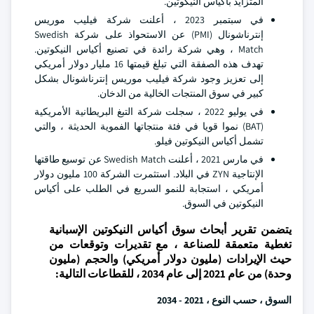
المتزايد بأكياس النيكوتين.
في سبتمبر 2023 ، أعلنت شركة فيليب موريس
إنترناشونال (PMI) عن الاستحواذ على شركة Swedish
Match ، وهي شركة رائدة في تصنيع أكياس النيكوتين.
تهدف هذه الصفقة التي تبلغ قيمتها 16 مليار دولار أمريكي
إلى تعزيز وجود شركة فيليب موريس إنترناشونال بشكل
كبير في سوق المنتجات الخالية من الدخان.
في يوليو 2022 ، سجلت شركة التبغ البريطانية الأمريكية
(BAT) نموا قويا في فئة منتجاتها الفموية الحديثة ، والتي
تشمل أكياس النيكوتين فيلو.
في مارس 2021 ، أعلنت Swedish Match عن توسيع طاقتها
الإنتاجية ZYN في البلاد. استثمرت الشركة 100 مليون دولار
أمريكي ، استجابة للنمو السريع في الطلب على أكياس
النيكوتين في السوق.
يتضمن تقرير أبحاث سوق أكياس النيكوتين الإسبانية
تغطية متعمقة للصناعة ، مع تقديرات وتوقعات من
حيث الإيرادات (مليون دولار أمريكي) والحجم (مليون
وحدة) من عام 2021 إلى عام 2034 ، للقطاعات التالية:
السوق ، حسب النوع ، 2021 - 2034