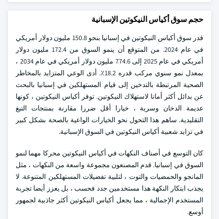
حجم سوق أكياس النيكوتين الإسبانية
قدر سوق أكياس النيكوتين في إسبانيا بنحو 150.8 مليون دولار أمريكي
في عام 2024. من المتوقع أن ينمو السوق من 172.4 مليون دولار
أمريكي في عام 2025 إلى 774.6 مليون دولار أمريكي في عام 2034 ،
بمعدل نمو سنوي مركب قدره 18.2٪. أدى الوعي المتزايد بالمخاطر
الصحية المرتبطة بالتدخين إلى قيام المستهلكين في إسبانيا بالبحث
عن بدائل أكثر أمانا لاستهلاك النيكوتين. توفر أكياس النيكوتين ، كونها
عديمة الدخان وسرية ، خيارا أقل ضررا مقارنة بمنتجات التبغ
التقليدية. ساهم هذا التحول نحو الخيارات الواعية بالصحة بشكل كبير
في تزايد شعبية أكياس النيكوتين في السوق الإسبانية.
كان التوسع في أصناف النكهات في أكياس النيكوتين محركا مهما لنمو
السوق في إسبانيا. قدم المصنعون مجموعة واسعة من النكهات ، مثل
المانجو والحمضيات والتوت ، لتلبية تفضيلات المستهلكين المتنوعة. لا
يجذب ابتكار النكهة هذا مستخدمين جدد فحسب ، بل يعزز أيضا تجربة
المستخدم الإجمالية ، مما يجعل أكياس النيكوتين أكثر جاذبية لجمهور
أوسع.