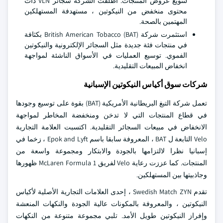
لتنويع عروض المنتجات. أطلقت الشركة سجائر VLN ذات
محتوى منخفض من النيكوتين ، مستهدفة المستهلكين
المهتمين بالصحة.
استثمرت شركة British American Tobacco (BAT) بكثافة
في منتجات فئة جديدة مثل السجائر الإلكترونية والنيكوتين
الفموي. توسيع العمليات في الأسواق الناشئة لمواجهة
انخفاض المبيعات التقليدية.
شركات سوق أكياس النيكوتين الإسبانية
تعمل شركة التبغ البريطانية الأمريكية (BAT) بقوة على توسيع وجودها
في قطاع المنتجات التي لا تدخن ومنخفضة المخاطر لمواجهة
الانخفاض في مبيعات السجائر التقليدية. اكتسبت العلامة التجارية
Velo التابعة ل BAT ، المعروفة سابقا باسم Epok and Lyft ، زخما في
إسبانيا نظرا لالتزامها بالجودة والابتكار ومجموعة واسعة من
المنتجات. كما عززت رعاية Velo لفريق McLaren Formula 1 ظهورها
وجاذبيتها بين المستهلكين.
تقدم Swedish Match ZYN ، إحدى العلامات التجارية الأصلية لأكياس
النيكوتين ، والمعروفة بالمكونات عالية الجودة والنكهات المنعشة
وإفراز النيكوتين طويل الأمد. تلبي مجموعة متنوعة من النكهات