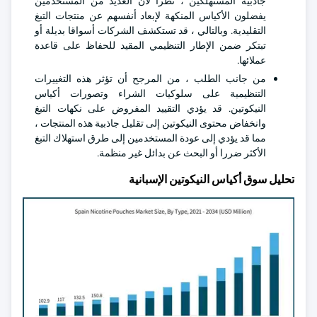
جاذبية المستهلكين ، نظرا لأن العديد من المستخدمين
يفضلون الأكياس المنكهة لإبعاد أنفسهم عن منتجات التبغ
التقليدية. وبالتالي ، قد تستكشف الشركات أسواقا بديلة أو
تبتكر ضمن الإطار التنظيمي المقيد للحفاظ على قاعدة
عملائها.
من جانب الطلب ، من المرجح أن تؤثر هذه التغييرات
التنظيمية على سلوكيات الشراء وتصورات أكياس
النيكوتين. قد يؤدي التقييد المفروض على نكهات التبغ
وانخفاض محتوى النيكوتين إلى تقليل جاذبية هذه المنتجات ،
مما قد يؤدي إلى عودة المستخدمين إلى طرق استهلاك التبغ
الأكثر ضررا أو البحث عن بدائل غير منظمة.
تحليل سوق أكياس النيكوتين الإسبانية