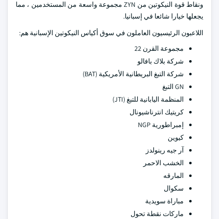
ونقاط قوة النيكوتين من ZYN مجموعة واسعة من المستخدمين ، مما
يجعلها خيارا شائعا في إسبانيا.
اللاعبون الرئيسيون العاملون في سوق أكياس النيكوتين الإسبانية هم:
مجموعة القرن 22
شركة بلاك بافالو
شركة التبغ البريطانية الأمريكية (BAT)
GN التبغ
المنظمة اليابانية للتبغ (JTI)
كريتيك انترناشيونال
إمبراطورية NGP
كيوين
آر جيه رينولدز
الخشب الاحمر
المارقه
سكوال
مباراة سويدية
ماركات نقطة تحول