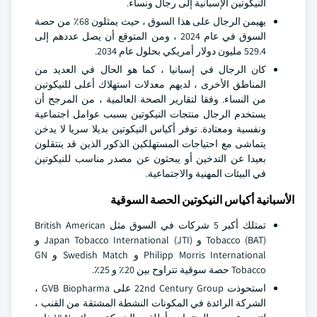
النيكوتين الإسبانية إلى رجال ونساء.
يهيمن الرجال على هذا السوق ، حيث يمثلون 68٪ من حصة
السوق في عام 2024 ، ومن المتوقع أن يصل عددهم إلى
529.4 مليون دولار أمريكي بحلول عام 2034.
كان الرجال في إسبانيا ، كما هو الحال في العديد من
المناطق الأخرى ، لديهم معدلات استهلاك أعلى للنيكوتين
من النساء. وفقا لتقارير الصحة العالمية ، من المرجح أن
يستخدم الرجال منتجات النيكوتين بسبب عوامل اجتماعية
ونفسية ومعتادة. توفر أكياس النيكوتين بديلا سريا لا يدخن
يتماشى مع احتياجات المستهلكين الذكور الذين قد ينتقلون
بعيدا عن التدخين أو يبحثون عن مصدر مناسب للنيكوتين
في البيئات المهنية والاجتماعية.
الأسبانية أكياس النيكوتين الحصة السوقية
تمتلك أكبر 5 شركات في السوق مثل British American
Tobacco (BAT) و Japan Tobacco International (JTI) و
Philipp Morris International و Swedish Match و GN
Tobacco حصة سوقية تتراوح بين 20٪ و 25٪.
استحوذت 22nd Century Group على GVB Biopharma ،
الشركة الرائدة في المكونات النشطة المشتقة من القنب ،