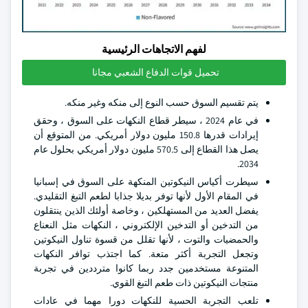
لفهم الاتجاهات الرئيسية
تحميل قوات الدفاع الشعبي مجانا
يتم تقسيم السوق حسب النوع إلى منكه وغير منكه.
في عام 2024 ، سيطر قطاع النكهات على السوق ، وحقق
إيرادات قدرها 150.8 مليون دولار أمريكي. من المتوقع أن
يصل هذا القطاع إلى 570.5 مليون دولار أمريكي بحلول عام
2034.
سيطرت أكياس النيكوتين المنكهة على السوق في إسبانيا
في المقام الأول لأنها توفر بديلا جذابا لطعم التبغ التقليدي.
يفضل العديد من المستهلكين ، وخاصة أولئك الذين ينتقلون
من التدخين أو التدخين الإلكتروني ، النكهات مثل النعناع
والحمضيات والتوت ، لأنها تقلل من قسوة تناول النيكوتين
وتجعل التجربة أكثر متعة. كما اجتذب توافر النكهات
المتنوعة مستخدمين جدد ربما كانوا مترددين في تجربة
منتجات النيكوتين ذات طعم التبغ القوي.
تلعب التجربة الحسية للنكهات دورا مهما في عادات