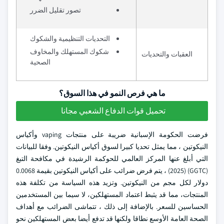
تصور تقليل الضرر
التحديات التنظيمية والشكوك
شكوك المستهلك والمخاوف
العقبات والتحديات
الصحية
ما هي فرص النمو في هذا السوق؟
تحميل قوات الدفاع الشعبي مجانا
فرضت الحكومة الإسبانية ضريبة على منتجات vaping وأكياس
النيكوتين ، مما يمثل تحديا كبيرا لسوق أكياس النيكوتين. وفقا للبيانات
التي أبلغ عنها المركز العالمي للحوكمة الرشيدة في مكافحة التبغ
(GGTC) (2025) ، يتم فرض ضرائب على أكياس النيكوتين بقيمة 0.0068
دولار لكل مجم من النيكوتين. وتزيد هذه السياسة من تكلفة هذه
المنتجات، مما قد يثبط اعتماد المستهلكين، لا سيما بين المستخدمين
الحساسين للسعر. بالإضافة إلى ذلك ، تتماشى الضرائب مع أهداف
الصحة العامة الأوسع نطاقا ولكنها قد تدفع أيضا بعض المستهلكين نحو