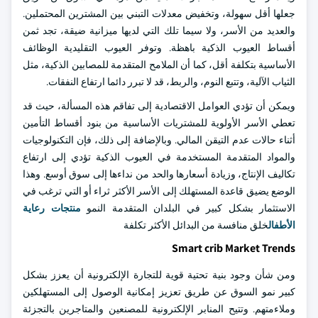
جعلها أقل سهولة، وتخفيض معدلات التبني بين المشترين المحتملين.
والعديد من الأسر، ولا سيما تلك التي لديها ميزانية ضيقة، تجد ثمن
أقساط العيوب الذكية باهظة. وتوفر العيوب التقليدية الوظائف
الأساسية بتكلفة أقل، كما أن الملامح المتقدمة للمصابين الذكية، مثل
الثياب الآلية، وتتبع النوم، والربط، قد لا تبرر دائما ارتفاع النفقات.
ويمكن أن تؤدي العوامل الاقتصادية إلى تفاقم هذه المسألة، حيث قد
تعطي الأسر الأولوية للمشتريات الأساسية من بنود أقساط التأمين
أثناء حالات عدم التيقن المالي. وبالإضافة إلى ذلك، فإن التكنولوجيات
والمواد المتقدمة المستخدمة في العيوب الذكية تؤدي إلى ارتفاع
تكاليف الإنتاج، وزيادة أسعارها والحد من نداءها إلى سوق أوسع. وهذا
الوضع يضيق قاعدة المستهلك إلى الأسر الأكثر ثراء أو التي ترغب في
الاستثمار بشكل كبير في البلدان المتقدمة النمو
منتجات رعاية
الأطفال
خلق منافسة من البدائل الأكثر تكلفة
Smart crib Market Trends
ومن شأن وجود بنية تحتية قوية للتجارة الإلكترونية أن يعزز بشكل
كبير نمو السوق عن طريق تعزيز إمكانية الوصول إلى المستهلكين
وملاءمتهم. وتتيح المنابر الإلكترونية للمصنعين والمتاجرين بالتجزئة