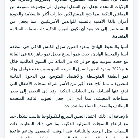
الولايات المتحدة تجعل من السهل الوصول إلى مجموعة متنوعة من
المعاقين الذكية، مما يتيح للمستهلكين خيارات أكثر. فالسلامة والجودة
أمران بالغا الأهمية بالنسبة للوالدين الأمريكيين، مما يجعل من
المستحسن إلى حد بعيد أن تكون العيوب الذكية ذات سمات السلامة
المتقدمة.
آسيا والمحيط الهادئ: وتقود الصين سوق الكبش الذكي في منطقة
آسيا والمحيط الهادئ، حيث ينمو أسرع معدل نمو يناهز 8.6 في المائة
مع حصة سوقية تبلغ حوالي 33 في المائة في السوق العالمية خلال
عام 2023. وتقود الصين السوق السريعة النمو بسبب عدة عوامل. وزاد
نمو الطبقة المتوسطة والاقتصاد المتوسع من الدخول القابلة
للتصريف، مما أتاح لعدد أكبر من الأسر شراء منتجات الأطفال التي
تُدفع عنها أقساط، مثل العيادات الذكية. وقد أدى التحضر إلى صغر
مساحات المعيشة، مما أدى إلى جعل العيوب الذكية المتعددة
الوظائف والمنقذة للفضاء مناشدة جدا.
بالإضافة إلى ذلك، اعتماد الصين السريع للتكنولوجيا يناسب بشكل جيد
مع ارتفاع المنتجات المنزلية الذكية، بما في ذلك المطبات ذات
السمات مثل الرصد والتلقائية في الوقت الحقيقي. وتدعم قاعدة