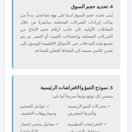
4. تحديد حجم السوق
يُبنى تحديد حجم السوق لدينا على نهج تصاعدي، بدءاً من
بيانات إيرادات الشركات المجمّعة مباشرةً من خلال
المقابلات الأولية، إلى جانب أرقام حجم الإنتاج من
الشركات المصنّعة وإحصاءات التثبيت أو النشر. ثم يتم
تجميع هذه المدخلات عبر الأسواق الإقليمية للوصول إلى
تقدير عالمي مستند إلى النشاط الفعلي للصناعة.
5. نموذج التنبؤ والافتراضات الرئيسية
يتضمن كل توقع توثيقاً صريحاً لما يلي:
✓ محركات النمو الرئيسية
✓ عوامل التحجيم
وتأثيرها المفترض
وسيناريوهات التخفيف
✓ الافتراضات التنظيمية
✓ معامل منحنى انتشار
ومخاطر التغيير في
التكنولوجيا