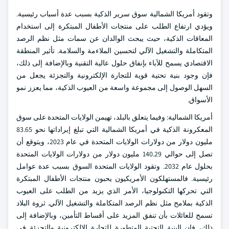
وتقود أمريكا الشمالية سوق سرير الذكية بسبب عدة أسباب رئيسية.
ويؤدي ارتفاع الطلب على منتجات الأطفال المبتكرة إلى استخدام
المعاقات الذكية، حيث يبحث الوالدان عن سمات مثل نظم الرصد
المتكاملة والتشغيل الآلي لتحسين الملاءمة والسلامة. تأثير المنطقة
الاقتصادي يسمح للآباء بإنفاق حلول عالية التقنية وبالإضافة إلى ذلك،
فإن وجود بنية تحتية قوية للتجارة الإلكترونية والتجزئة يجعل من
السهل الوصول إلى مجموعة واسعة من العيوب الذكية، مما يعزز نمو
الأسواق.
أمريكا الشمالية: وفيما يتعلق بالبلد، تهيمن الولايات المتحدة على سوق
المعكرونة الذكية في أمريكا الشمالية التي تبلغ إيراداتها نحو 83.65
مليون دولار من دولارات الولايات المتحدة في عام 2023، ويتوقع أن
تصل إلى حوالي 140.29 مليون دولار من دولارات الولايات المتحدة
بحلول عام 2032. وتقود الولايات المتحدة السوق بسبب عدة عوامل
رئيسية. فالمستهلكون الأمريكيون يحبون منتجات الأطفال المبتكرة
التي تحركها التكنولوجيا، الأمر الذي يزيد من الطلب على العيوب
الذكية بملامح مثل نظم الرصد المتكاملة والتشغيل الآلي. ثروة البلاد
تسمح للعائلات بأن تنفق المزيد على أقساط التأمين، وبالإضافة إلى
ذلك، فإن البنية التحتية المتطورة للتجارة الإلكترونية والتجزئة في