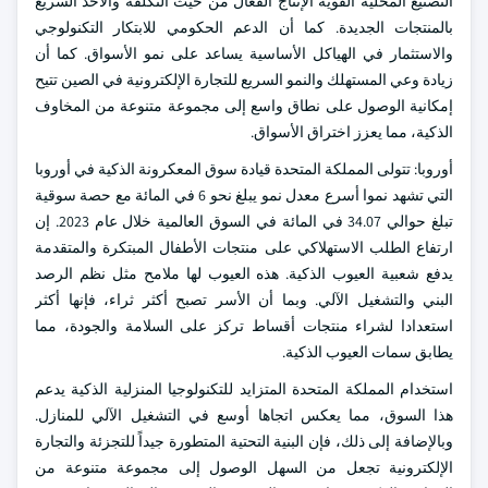
التصنيع المحلية القوية الإنتاج الفعال من حيث التكلفة والأخذ السريع
بالمنتجات الجديدة. كما أن الدعم الحكومي للابتكار التكنولوجي
والاستثمار في الهياكل الأساسية يساعد على نمو الأسواق. كما أن
زيادة وعي المستهلك والنمو السريع للتجارة الإلكترونية في الصين تتيح
إمكانية الوصول على نطاق واسع إلى مجموعة متنوعة من المخاوف
الذكية، مما يعزز اختراق الأسواق.
أوروبا: تتولى المملكة المتحدة قيادة سوق المعكرونة الذكية في أوروبا
التي تشهد نموا أسرع معدل نمو يبلغ نحو 6 في المائة مع حصة سوقية
تبلغ حوالي 34.07 في المائة في السوق العالمية خلال عام 2023. إن
ارتفاع الطلب الاستهلاكي على منتجات الأطفال المبتكرة والمتقدمة
يدفع شعبية العيوب الذكية. هذه العيوب لها ملامح مثل نظم الرصد
البني والتشغيل الآلي. وبما أن الأسر تصبح أكثر ثراء، فإنها أكثر
استعدادا لشراء منتجات أقساط تركز على السلامة والجودة، مما
يطابق سمات العيوب الذكية.
استخدام المملكة المتحدة المتزايد للتكنولوجيا المنزلية الذكية يدعم
هذا السوق، مما يعكس اتجاها أوسع في التشغيل الآلي للمنازل.
وبالإضافة إلى ذلك، فإن البنية التحتية المتطورة جيداً للتجزئة والتجارة
الإلكترونية تجعل من السهل الوصول إلى مجموعة متنوعة من