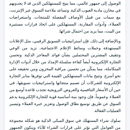
الوصول إلى جمهور عالمي، مما يتيح للمستهلكين الذين قد لا يجدونهم
في مخازن مادية العيوب الذكية. وتساعد ملاءمة التسوق عبر الإنترنت،
مع سمات من قبيل الأوصاف المفصلة للمنتجات، واستعراضات
العملاء، وأدوات المقارنة، المستهلكين على اتخاذ قرارات مستنيرة
من البيت، مما يزيد من احتمال شرائها.
وبالإضافة إلى ذلك، فإن استراتيجيات التسويق الرقمي، مثل الإعلانات
المستهدفة وحملات وسائط الإعلام الاجتماعية، تزيد من الوعي
وتثقيف المشترين المحتملين بشأن فوائد المعاجز الذكية. وتحسن
التجارة الإلكترونية أيضاً كفاءة سلسلة الإمداد من خلال أدوات الإدارة
المتكاملة، مما يمكّن من تحسين مراقبة المخزون ومن تحقيقه على
نحو أسرع. وتتيح بيانات المستهلكين القيمة التي توفرها منابر التجارة
الإلكترونية للشركات أن تصمم منتجاتها واستراتيجيات تسويقها، في
حين أن الأسعار التنافسية والعروض الترويجية تجتذب قاعدة أوسع من
العملاء. وعموماً، فإن وجود بنية أساسية قوية للتجارة الإلكترونية يدعم
السوق عن طريق توسيع نطاق الوصول وتعزيز خبرة العملاء وتيسير
العمليات الفعالة.
سلوك شراء المستهلك في سوق المبكى الذكية هو شكله مجموعة
من العوامل التي تؤثر على قرارات الشراء للآباء ويتكون الجمهور