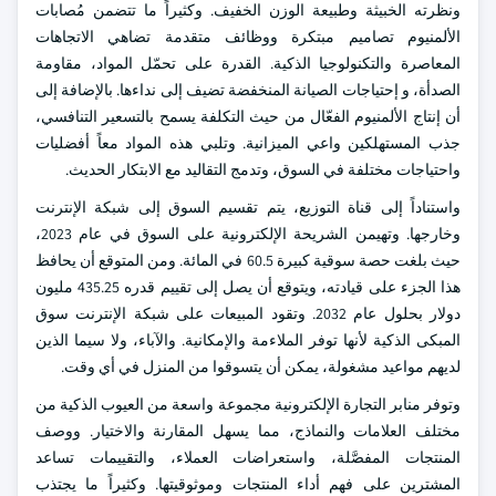
ونظرته الخبيثة وطبيعة الوزن الخفيف. وكثيراً ما تتضمن مُصابات
الألمنيوم تصاميم مبتكرة ووظائف متقدمة تضاهي الاتجاهات
المعاصرة والتكنولوجيا الذكية. القدرة على تحمّل المواد، مقاومة
الصدأة، و إحتياجات الصيانة المنخفضة تضيف إلى نداءها. بالإضافة إلى
أن إنتاج الألمنيوم الفعّال من حيث التكلفة يسمح بالتسعير التنافسي،
جذب المستهلكين واعي الميزانية. وتلبي هذه المواد معاً أفضليات
واحتياجات مختلفة في السوق، وتدمج التقاليد مع الابتكار الحديث.
واستناداً إلى قناة التوزيع، يتم تقسيم السوق إلى شبكة الإنترنت
وخارجها. وتهيمن الشريحة الإلكترونية على السوق في عام 2023،
حيث بلغت حصة سوقية كبيرة 60.5 في المائة. ومن المتوقع أن يحافظ
هذا الجزء على قيادته، ويتوقع أن يصل إلى تقييم قدره 435.25 مليون
دولار بحلول عام 2032. وتقود المبيعات على شبكة الإنترنت سوق
المبكى الذكية لأنها توفر الملاءمة والإمكانية. والآباء، ولا سيما الذين
لديهم مواعيد مشغولة، يمكن أن يتسوقوا من المنزل في أي وقت.
وتوفر منابر التجارة الإلكترونية مجموعة واسعة من العيوب الذكية من
مختلف العلامات والنماذج، مما يسهل المقارنة والاختيار. ووصف
المنتجات المفصَّلة، واستعراضات العملاء، والتقييمات تساعد
المشترين على فهم أداء المنتجات وموثوقيتها. وكثيراً ما يجتذب