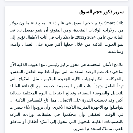
سرير ذكور حجم السوق
Smart Crib وقيم حجم السوق في عام 2023 بمبلغ 413 مليون دولار
من دولارات الولايات المتحدة، ومن المتوقع أن ينمو بمعدل 5.8 في
المائة بين عامي 2024 و2032. فالابتكارات في أثاث الأطفال تؤدي إلى
نمو العيوب الذكية من خلال جعلها أكثر قدرة على العمل، وآمنة،
ومناشدة.
ملامح الأمان المحسنة هي محور تركيز رئيسي، مع العيوب الذكية الآن
بما في ذلك نظم الرصد المتقدمة التي تتبع أنماط نوم الطفل، التنفس،
والحركات، التكنولوجيات الآلية الجديدة للملابس، مثل المكياج التي
تهدأ الطفل وتهدأ بيئات النوم المصممة خصيصا مع الإضاءة القابلة
للتعديل والضوضاء البيضاء، وتعالج احتياجات النوم المختلفة بفعالية
أكبر. وقد تحسنت القدرة على الاتصال، مما أتاح للمصابين الذكية أن
يتواصلوا مع الأجهزة المنزلية الذكية الأخرى، وأن يزودوا الآباء ببصرات
في الوقت الحقيقي وأن يتحكموا في تطبيقات. وزادت النزعة
بالتصميمات القابلة للتحويل التي تتحول إلى أسرّة أطفال أو مناطق
للعب، ممتدّةً استخدام السرير.