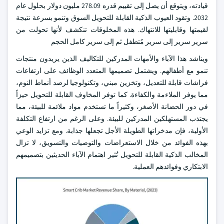
قيادته، ويتوقع أن يصل إلى تقييم قدره 278.09 مليون دولار بحلول عام
2032. وتقود العيوب الذكية القابلة للتحويل السوق وتنمو بسرعة نتيجة
لقيمتها وقابليتها للانتهاك. هذه المخلوقات تنكشف لأنها تحولت من
سرير سرير إلى سرير مُتطفل ثم إلى سرير كامل الحجم
ويناشد هذا الآباء والأمهات المدركين للتكاليف الذين يريدون منتجات
تنمو مع أطفالهم. ويشتمل تصميمها المتعدد الوظائف على ارتفاعات
فراشات قابلة للتعديل، وتخزين مبني، وتكنولوجيا لرصد أنماط النوم،
مما يوفر الملاءمة والكفاءة. كما توفر المخاوف القابلة للتحويل حيزاً
في دور الحضانة الأصغر، وكثيراً ما تستخدم مواد ملائمة للبيئة، مما
يجتذب المستهلكين المدركين للبيئة. وعلى الرغم من ارتفاع التكلفة
الأولية، فإن مدخراتها الطويلة الأجل تجعلها جذابة. ومع تزايد الوعي
بهذه الفوائد من خلال الاستعراضات والتوصيات والتسويق، لا تزال
المخالب الذكية القابلة للتحويل تُثير اهتمام الآباء الحديثين بتصميمهم
الابتكاري وفوائدهم العملية.