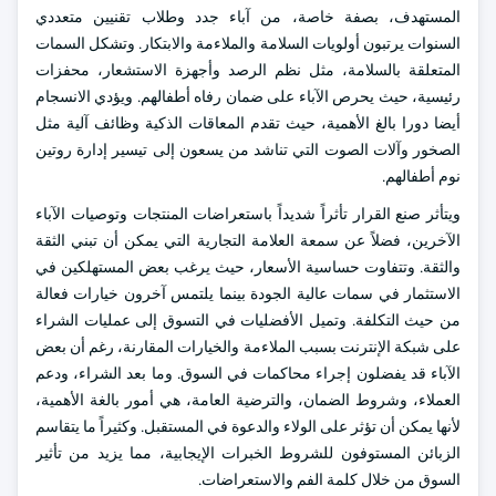
المستهدف، بصفة خاصة، من آباء جدد وطلاب تقنيين متعددي
السنوات يرتبون أولويات السلامة والملاءمة والابتكار. وتشكل السمات
المتعلقة بالسلامة، مثل نظم الرصد وأجهزة الاستشعار، محفزات
رئيسية، حيث يحرص الآباء على ضمان رفاه أطفالهم. ويؤدي الانسجام
أيضا دورا بالغ الأهمية، حيث تقدم المعاقات الذكية وظائف آلية مثل
الصخور وآلات الصوت التي تناشد من يسعون إلى تيسير إدارة روتين
نوم أطفالهم.
ويتأثر صنع القرار تأثراً شديداً باستعراضات المنتجات وتوصيات الآباء
الآخرين، فضلاً عن سمعة العلامة التجارية التي يمكن أن تبني الثقة
والثقة. وتتفاوت حساسية الأسعار، حيث يرغب بعض المستهلكين في
الاستثمار في سمات عالية الجودة بينما يلتمس آخرون خيارات فعالة
من حيث التكلفة. وتميل الأفضليات في التسوق إلى عمليات الشراء
على شبكة الإنترنت بسبب الملاءمة والخيارات المقارنة، رغم أن بعض
الآباء قد يفضلون إجراء محاكمات في السوق. وما بعد الشراء، ودعم
العملاء، وشروط الضمان، والترضية العامة، هي أمور بالغة الأهمية،
لأنها يمكن أن تؤثر على الولاء والدعوة في المستقبل. وكثيراً ما يتقاسم
الزبائن المستوفون للشروط الخبرات الإيجابية، مما يزيد من تأثير
السوق من خلال كلمة الفم والاستعراضات.