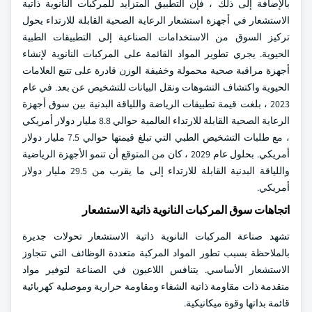
بالإضافة إلى ذلك ، فإن التطبيق المتزايد للمركبات النانوية ذاتية
الاستشعار في أجهزة استشعار الرعاية الصحية القابلة للارتداء يحول
تركيز السوق من الاستخدامات الصناعية إلى التطبيقات الطبية
الحيوية. يجري تطوير المواد القائمة على المركبات النانوية لإنشاء
أجهزة مراقبة صحية محمولة وخفيفة الوزن قادرة على تتبع العلامات
الحيوية واكتشاف التشوهات ونقل البيانات للتشخيص عن بعد. في عام
2023 ، بلغت قيمة تطبيقات الرياضة واللياقة البدنية بين سوق أجهزة
الرعاية الصحية القابلة للارتداء العالمية حوالي 8.8 مليار دولار أمريكي
، مع طلبات التشخيص الطبي التي تبلغ قيمتها حوالي 7.5 مليار دولار
أمريكي. بحلول عام 2029 ، كان من المتوقع أن تنمو الأجهزة الرياضية
واللياقة البدنية القابلة للارتداء إلى ما يقرب من 29.5 مليار دولار
أمريكي.
اتجاهات سوق المركبات النانوية ذاتية الاستشعار
تشهد صناعة المركبات النانوية ذاتية الاستشعار تحولات جديرة
بالملاحظة بسبب تطور المواد المركبة متعددة الوظائف التي تتجاوز
الاستشعار الأساسي. يتنافس اللاعبون في الصناعة لتوفير مواد
متقدمة ذات مقاومة ذاتية الشفاء ومقاومة حرارية وموصلية كهربائية
قائمة بذاتها وقوة ميكانيكية.