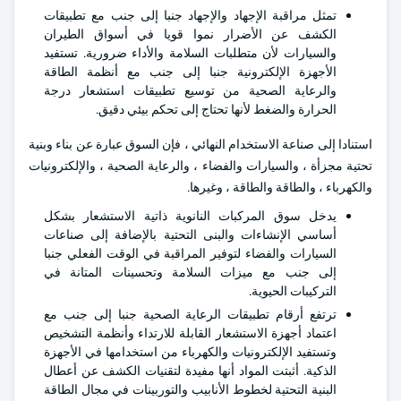
تمثل مراقبة الإجهاد والإجهاد جنبا إلى جنب مع تطبيقات
الكشف عن الأضرار نموا قويا في أسواق الطيران
والسيارات لأن متطلبات السلامة والأداء ضرورية. تستفيد
الأجهزة الإلكترونية جنبا إلى جنب مع أنظمة الطاقة
والرعاية الصحية من توسيع تطبيقات استشعار درجة
الحرارة والضغط لأنها تحتاج إلى تحكم بيئي دقيق.
استنادا إلى صناعة الاستخدام النهائي ، فإن السوق عبارة عن بناء وبنية
تحتية مجزأة ، والسيارات والفضاء ، والرعاية الصحية ، والإلكترونيات
والكهرباء ، والطاقة والطاقة ، وغيرها.
يدخل سوق المركبات النانوية ذاتية الاستشعار بشكل
أساسي الإنشاءات والبنى التحتية بالإضافة إلى صناعات
السيارات والفضاء لتوفير المراقبة في الوقت الفعلي جنبا
إلى جنب مع ميزات السلامة وتحسينات المتانة في
التركيبات الحيوية.
ترتفع أرقام تطبيقات الرعاية الصحية جنبا إلى جنب مع
اعتماد أجهزة الاستشعار القابلة للارتداء وأنظمة التشخيص
وتستفيد الإلكترونيات والكهرباء من استخدامها في الأجهزة
الذكية. أثبتت المواد أنها مفيدة لتقنيات الكشف عن أعطال
البنية التحتية لخطوط الأنابيب والتوربينات في مجال الطاقة