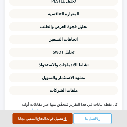
تحليل PESTLE
المعيارة التنافسية
تحليل فجوة العرض والطلب
اتجاهات التسعير
تحليل SWOT
نشاط الاندماجات والاستحواذ
مشهد الاستثمار والتمويل
ملفات الشركات
كل نقطة بيانات في هذا التقرير مُتحقّق منها عبر مقابلات أولية
ونمذجة تصاعدية حقيقية وفحوص تقاطعي صارمة.
اقرأ عن منهجية
بحثنا →
اتصل بنا
تحميل قوات الدفاع الشعبي مجانا