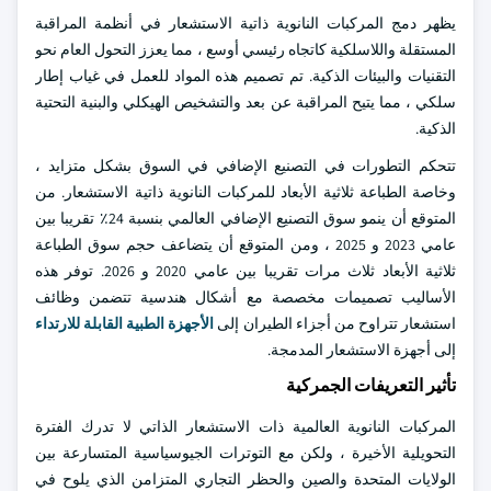
يظهر دمج المركبات النانوية ذاتية الاستشعار في أنظمة المراقبة
المستقلة واللاسلكية كاتجاه رئيسي أوسع ، مما يعزز التحول العام نحو
التقنيات والبيئات الذكية. تم تصميم هذه المواد للعمل في غياب إطار
سلكي ، مما يتيح المراقبة عن بعد والتشخيص الهيكلي والبنية التحتية
الذكية.
تتحكم التطورات في التصنيع الإضافي في السوق بشكل متزايد ،
وخاصة الطباعة ثلاثية الأبعاد للمركبات النانوية ذاتية الاستشعار. من
المتوقع أن ينمو سوق التصنيع الإضافي العالمي بنسبة 24٪ تقريبا بين
عامي 2023 و 2025 ، ومن المتوقع أن يتضاعف حجم سوق الطباعة
ثلاثية الأبعاد ثلاث مرات تقريبا بين عامي 2020 و 2026. توفر هذه
الأساليب تصميمات مخصصة مع أشكال هندسية تتضمن وظائف
استشعار تتراوح من أجزاء الطيران إلى
الأجهزة الطبية القابلة للارتداء
إلى أجهزة الاستشعار المدمجة.
تأثير التعريفات الجمركية
المركبات النانوية العالمية ذات الاستشعار الذاتي لا تدرك الفترة
التحويلية الأخيرة ، ولكن مع التوترات الجيوسياسية المتسارعة بين
الولايات المتحدة والصين والحظر التجاري المتزامن الذي يلوح في