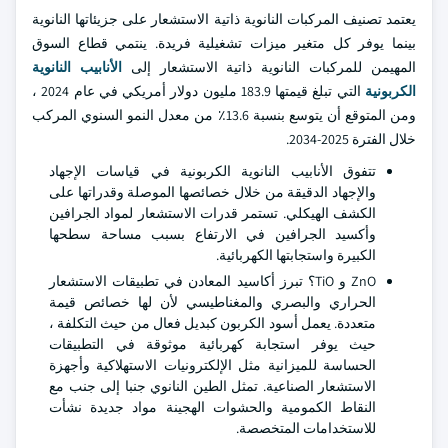
يعتمد تصنيف المركبات النانوية ذاتية الاستشعار على جزيئاتها النانوية
بينما يوفر كل متغير ميزات تشغيلية فريدة. ينتمي قطاع السوق
المهيمن للمركبات النانوية ذاتية الاستشعار إلى
الأنابيب النانوية
الكربونية
التي تبلغ قيمتها 183.9 مليون دولار أمريكي في عام 2024 ،
ومن المتوقع أن يتوسع بنسبة 13.6٪ من معدل النمو السنوي المركب
خلال الفترة 2025-2034.
تتفوق الأنابيب النانوية الكربونية في قياسات الإجهاد
والإجهاد الدقيقة من خلال خصائصها الموصلة وقدراتها على
الكشف الهيكلي. تستمر قدرات الاستشعار لمواد الجرافين
وأكسيد الجرافين في الارتفاع بسبب مساحة سطحها
الكبيرة واستجابتها الكهربائية.
ZnO و TiO؟ تبرز أكاسيد المعادن في تطبيقات الاستشعار
الحراري والبصري والمغناطيسي لأن لها خصائص قيمة
متعددة. يعمل أسود الكربون كبديل فعال من حيث التكلفة ،
حيث يوفر استجابة كهربائية موثوقة في التطبيقات
الحساسة للميزانية مثل الإلكترونيات الاستهلاكية وأجهزة
الاستشعار الصناعية. تمثل الطين النانوي جنبا إلى جنب مع
النقاط الكمومية والحشوات الهجينة مواد جديدة نشأت
للاستخدامات المتخصصة.