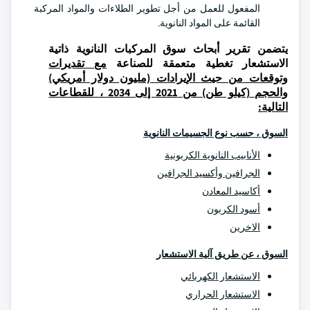
المفعول للعمل من أجل تطوير الطلاءات والمواد المركبة
القائمة على المواد النانوية.
يتضمن تقرير أبحاث سوق المركبات النانوية ذاتية
الاستشعار تغطية متعمقة للصناعة
مع تقديرات
وتوقعات من حيث الإيرادات (مليون دولار أمريكي)
والحجم (كيلو طن) من 2021 إلى 2034 ، للقطاعات
التالية:
السوق ، حسب نوع الجسيمات النانوية
الأنابيب النانوية الكربونية
الجرافين وأكسيد الجرافين
أكاسيد المعادن
أسود الكربون
الاخرين
السوق ، عن طريق آلية الاستشعار
الاستشعار الكهربائي
الاستشعار الحراري