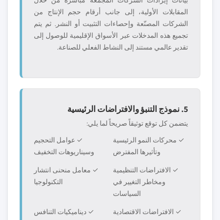
بيانات إيرادات الشركات المجمّعة مباشرةً من خلال
المقابلات الأولية، إلى جانب أرقام حجم الإنتاج من
الشركات المصنّعة وإحصاءات التثبيت أو النشر. ثم يتم
تجميع هذه المدخلات عبر الأسواق الإقليمية للوصول إلى
تقدير عالمي مستند إلى النشاط الفعلي للصناعة.
5. نموذج التنبؤ والافتراضات الرئيسية
يتضمن كل توقع توثيقاً صريحاً لما يلي:
✓ محركات النمو الرئيسية
✓ عوامل التحجيم
وتأثيرها المفترض
وسيناريوهات التخفيف
✓ الافتراضات التنظيمية
✓ معامل منحنى انتشار
ومخاطر التغيير في
التكنولوجيا
السياسات
✓ الافتراضات الاقتصادية
✓ ديناميكيات التنافس