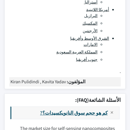
أستراليا
أمريكا اللاتينية
البرازيل
المكسيك
الأرجنتين
الشرق الأوسط وأفريقيا
الامارات
المملكة العربية السعودية
جنوب أفريقيا
المؤلفون:
Kiran Pulidindi , Kavita Yadav
الأسئلة الشائعة(FAQ):
كم هو حجم سوق النانويكسيدات؟?
The market size for self-sensing nanocomposites