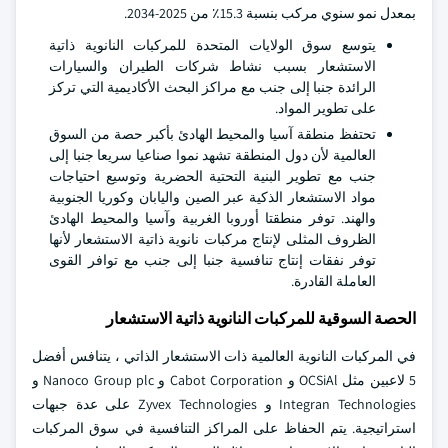
بمعدل نمو سنوي مركب بنسبة 15.3٪ من 2025-2034.
يتوسع سوق الولايات المتحدة للمركبات النانوية ذاتية
الاستشعار بسبب نشاط شركات الطيران والسيارات
الرائدة جنبا إلى جنب مع مراكز البحث الأكاديمية التي تركز
على تطوير المواد.
تحتفظ منطقة آسيا والمحيط الهادئ بأكبر حصة من السوق
العالمية لأن دول المنطقة تشهد نموا صناعيا سريعا جنبا إلى
جنب مع تطوير البنية التحتية الحضرية وتوسيع احتياجات
مواد الاستشعار الذكية عبر الصين واليابان وكوريا الجنوبية
والهند. توفر منطقتا أوروبا الغربية وآسيا والمحيط الهادئ
الظروف المثلى لإنتاج مركبات نانوية ذاتية الاستشعار لأنها
توفر نفقات إنتاج تنافسية جنبا إلى جنب مع توافر القوى
العاملة القادرة.
الحصة السوقية للمركبات النانوية ذاتية الاستشعار
في المركبات النانوية العالمية ذات الاستشعار الذاتي ، يتنافس أفضل
5 لاعبين مثل OCSiAl و Cabot Corporation و Nanoco Group plc و
Integran Technologies و Zyvex Technologies على عدة جبهات
استراتيجية. يتم الحفاظ على المراكز التنافسية في سوق المركبات