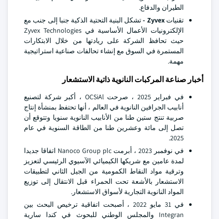
الطيران والدفاع.
تقنيات
Zyvex -
تشكل البنية التحتية الذكية جنبا إلى جنب مع
الإلكترونيات الأعمال الأساسية في Zyvex Technologies
حيث تحافظ الشركة على ريادتها من خلال الابتكارات
المستمرة في السوق مع إنشاء تحالفات صناعية استراتيجية
مهمة.
أخبار صناعة المركبات النانوية ذاتية الاستشعار
في فبراير 2025 ، صرحت OCSiAl ، أكبر شركة لتصنيع
أنابيب الجرافين النانوية في العالم ، أنها تحتفظ بمنشأة إنتاج
صربية تنتج ستين طنا من الأنابيب النانوية سنويا وتتوقع أن
تصل إلى مائة وعشرين طنا من الطاقة السنوية في عام
2025.
في نوفمبر 2023 ، أبرمت Nanoco Group plc اتفاقا جديدا
لمدة عامين مع شريكها الكيميائي الآسيوي الرئيسي لتعزيز
وترقية مواد النقاط الكمومية من الجيل الثاني لتطبيقات
الاستشعار بالأشعة تحت الحمراء قبل الانتقال إلى توزيع
المواد النانوية التجارية لأسواق الاستشعار.
في 31 مايو 2022 ، أصبحت اتفاقية ترخيص البحث بين
Integran والمجلس الوطني للبحوث في كندا سارية