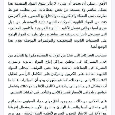
الأفق ، يمكن أن يحدث أي شيء. لا يتأثر سوق المواد المتقدمة هذا
بشكل مباشر ولا يستبعد من بعض القطاعات التي تتطلب ضوابط
صارمة ، مثل الفضاء والإلكترونيات والدفاع. مع الحصول على أكثر من
45٪ من المواد النانوية للمركبات النانوية ذاتية الاستشعار من دول
شرق آسيا - والتي تشمل الأنابيب النانوية الكربونية وأكاسيد المعادن -
التي تستدعي تأثيرات تعريفية غير مباشرة ، فإن واردات المواد الهامة
مثل الحشوات النانوية المتخصصة والبوليمرات الموصلة تغذي هذا
الوضع أيضا.
تستجيب الشركات التي تتخذ من الولايات المتحدة مقرا لها للتحدي من
خلال المشاركة في توطين مراكز إنتاج المواد النانوية والموارد
البشرية في الصناعات الناشئة. وهذا يعني التوليف المحلي للمواد
النانوية القائمة على الكربون والتركيز على التكامل الرأسي لتقليل
الاعتماد الأجنبي. ومع ذلك، كما هو مفهوم، يبدو أن المبادرات غالبا ما
أدت بشكل غير مباشر إلى زيادة في تكاليف الإنتاج بنحو 5-8٪، وتشمل
عواقبها زيادة في الأسعار قصيرة الأجل والتأخير في عمليات التسليم.
على العكس من ذلك ، مع وجود أفق دولي ، زاد الصينيون صادراتهم
إلى منطقتي آسيا والمحيط الهادئ والشرق الأوسط وشمال إفريقيا
مع الأخذ في الاعتبار التطوير السريع لأنظمة البنية التحتية ، مما يزيد