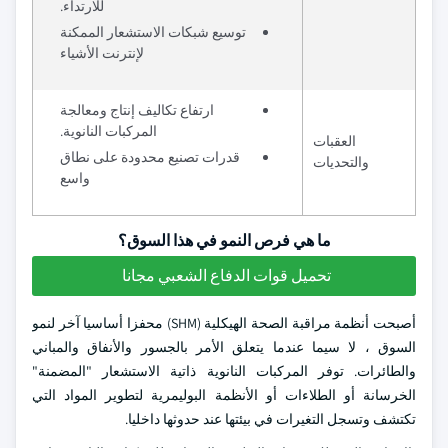
للارتداء.
توسيع شبكات الاستشعار الممكنة
لإنترنت الأشياء
ارتفاع تكاليف إنتاج ومعالجة
المركبات النانوية.
العقبات
قدرات تصنيع محدودة على نطاق
والتحديات
واسع
ما هي فرص النمو في هذا السوق؟
تحميل قوات الدفاع الشعبي مجانا
أصبحت أنظمة مراقبة الصحة الهيكلية (SHM) محفزا أساسيا آخر لنمو
السوق ، لا سيما عندما يتعلق الأمر بالجسور والأنفاق والمباني
والطائرات. توفر المركبات النانوية ذاتية الاستشعار "المضمنة"
الخرسانة أو الطلاءات أو الأنظمة البوليمرية لتطوير المواد التي
تكتشف وتسجل التغيرات في بيئتها عند حدوثها داخليا.