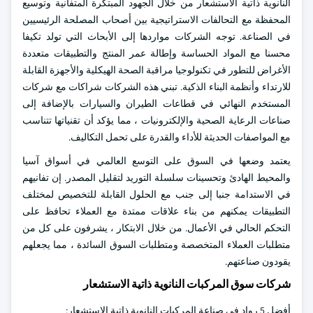
النانوية ذاتية الاستشعار من خلال الجهود المبتكرة المتفانية وتوسيع
المحفظة مع التحالفات الاستراتيجية بين أصحاب المصلحة الرئيسيين
في الصناعة. توجه الشركات مواردها إلى الأبحاث التي تولد تكيفا
محسنا مع المواد الحساسة وإطالة عمر المنتج والتطبيقات متعددة
الأغراض للتطور في تكنولوجيا مراقبة الصحة الهيكلية والأجهزة القابلة
للارتداء وأنظمة البناء الذكية. تبني هذه الشركات شراكات مع شركات
المستخدم النهائي في قطاعات الطيران والسيارات بالإضافة إلى
صناعات الرعاية الصحية والإلكترونيات ، مما يؤكد أن تقنياتها تتناسب
مع المواصفات الحديثة للأداء والقدرة على تحمل التكاليف.
يعتمد وضعها في السوق على التوسع العالمي في أسواق آسيا
والمحيط الهادئ وتحسينات سلسلة التوريد لتقليل المصدر. إن تفانيهم
في الاستدامة جنبا إلى جنب مع الحلول القابلة للتخصيص لمختلف
التطبيقات يمكنهم من بناء علاقات ممتدة مع العملاء تحافظ على
التحكم الحالي في الأعمال. من خلال الابتكار ، يشرفون على كل من
متطلبات العملاء المتخصصة ومتطلبات السوق السائدة ، مما يجعلهم
يقودون صناعتهم.
شركات سوق المركبات النانوية ذاتية الاستشعار
أفضل 5 رواد في صناعة المركبات النانوية ذاتية الاستشعار: