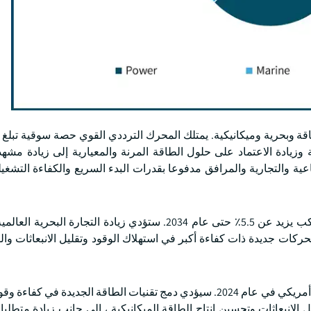
وزعة وزيادة الاعتماد على حلول الطاقة المرنة والمعيارية إلى زيادة مشهد
ة والتجارية والمرافق مدفوعا بقدرات البدء السريع والكفاءة التشغيلي
بمعدل نمو سنوي مركب يزيد عن 5.5٪ حتى عام 2034. ستؤدي زيادة التجارة البحر
محركات جديدة ذات كفاءة أكبر في استهلاك الوقود وتقليل الانبعاثات وا
بلغت قيمة سوق المحركات الترددية الميكانيكية 1.5 مليار دولار أمريكي في عام 2024. سيؤدي دمج تقنيات الطاقة الجديد
لانبعاثات وتحسين إنتاج الطاقة الميكانيكية ، إلى جانب زيادة متطلب