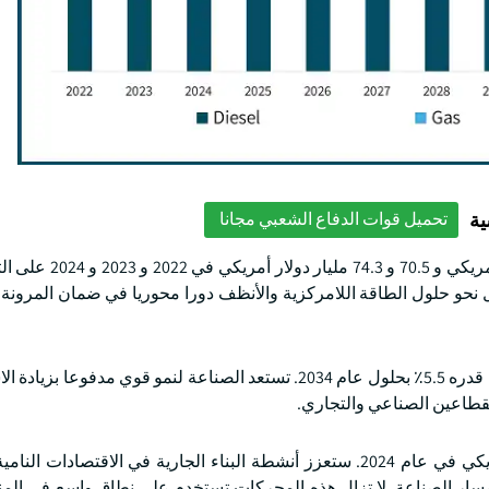
ية
تحميل قوات الدفاع الشعبي مجانا
بلغت قيمة السوق العالمية للمحرك الترددي 66.8 مليار دولار أ
ل نحو حلول الطاقة اللامركزية والأنظف دورا محوريا في ضمان المرونة 
سينمو سوق المحركات الترددية بالغاز بمعدل نمو سنوي مركب قدره 5.5٪ بحلول عام 2034. تستعد الصناعة لنمو قوي م
لقطاعين الصناعي والتجاري.
بلغت قيمة سوق محركات الديزل الترددية 45 مليار دولار أمريكي في عام 2024. ستعزز أنشطة البناء الجارية في الاقتصا
ة مسار الصناعة. لا تزال هذه المحركات تستخدم على نطاق واسع في الم