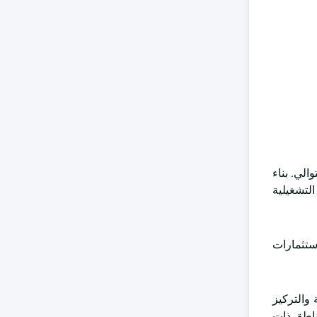
مريكي و 70.5 و 74.3 مليار دولار أمريكي في 2022 و 2023 و 2024 على التوالي. بناء
التشغيلية
دفوعا بزيادة الاستثمارات
دات النامية والتركيز
ناطق ذات