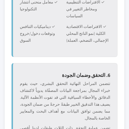
✓ الافتراضات التنظيمية
✓ معامل منحنى انتشار
ومخاطر التغيير في
التكنولوجيا
السياسات
✓ الافتراضات الاقتصادية
✓ ديناميكيات التنافس
الكلية (نمو الناتج المحلي
وتوقعات دخول/خروج
الإجمالي، التضخم، العملة)
السوق
6. التحقق وضمان الجودة
تتضمن المراحل النهائية التحقق البشري، حيث يقوم
خبراء المجال بمراجعة البيانات المصفّاة يدوياً لاكتشاف
الدقائق والأخطاء السياقية التي قد تفوت الأنظمة الآلية.
يضيف هذا التدقيق الخبير طبقةً حرجةً من ضمان الجودة،
مما يضمن توافق البيانات مع أهداف البحث والمعايير
الخاصة بالمجال.
تضمن عملية التحقق ذات الثلاث طبقات لدينا أقصى