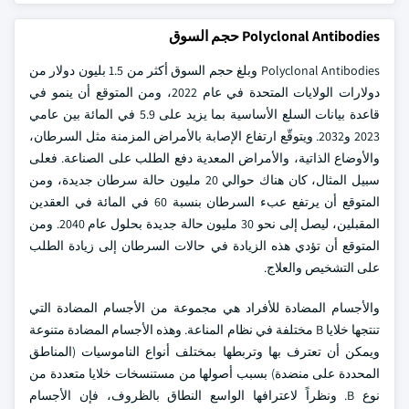
Polyclonal Antibodies حجم السوق
Polyclonal Antibodies وبلغ حجم السوق أكثر من 1.5 بليون دولار من
دولارات الولايات المتحدة في عام 2022، ومن المتوقع أن ينمو في
قاعدة بيانات السلع الأساسية بما يزيد على 5.9 في المائة بين عامي
2023 و2032. ويتوقّع ارتفاع الإصابة بالأمراض المزمنة مثل السرطان،
والأوضاع الذاتية، والأمراض المعدية دفع الطلب على الصناعة. فعلى
سبيل المثال، كان هناك حوالي 20 مليون حالة سرطان جديدة، ومن
المتوقع أن يرتفع عبء السرطان بنسبة 60 في المائة في العقدين
المقبلين، ليصل إلى نحو 30 مليون حالة جديدة بحلول عام 2040. ومن
المتوقع أن تؤدي هذه الزيادة في حالات السرطان إلى زيادة الطلب
على التشخيص والعلاج.
والأجسام المضادة للأفراد هي مجموعة من الأجسام المضادة التي
تنتجها خلايا B مختلفة في نظام المناعة. وهذه الأجسام المضادة متنوعة
ويمكن أن تعترف بها وتربطها بمختلف أنواع الناموسيات (المناطق
المحددة على منضدة) بسبب أصولها من مستنسخات خلايا متعددة من
نوع B. ونظراً لاعترافها الواسع النطاق بالظروف، فإن الأجسام