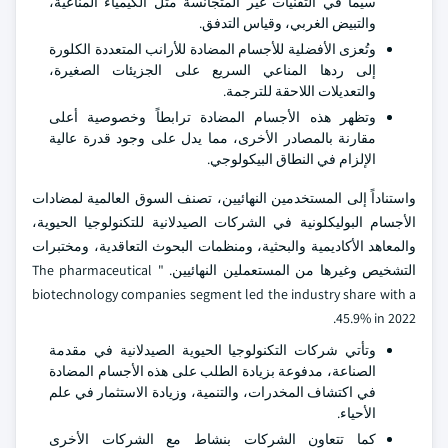
سيما في التقنيات غير المتجانسة مثل الكيمياء المناعية،
والتبيض الغربي، وقياس التدفق.
وتُعزى الأفضلية للأجسام المضادة للأرانب المتعددة الكلورة
إلى ردها المناعي السريع على الجزيئات الصغيرة،
والتعديلات اللاحقة للترجمة.
وتظهر هذه الأجسام المضادة ترابطاً وخصوصية أعلى
مقارنة بالمصادر الأخرى، مما يدل على وجود قدرة عالية
الإلزام في النطاق البيكولوجي.
واستناداً إلى المستخدمين النهائيين، تصنف السوق العالمية لمضادات
الأجسام البوليكلونية في الشركات الصيدلانية للتكنولوجيا الحيوية،
والمعاهد الأكاديمية والبحثية، ومنظمات البحوث التعاقدية، ومختبرات
التشخيص وغيرها من المستعملين النهائيين. The pharmaceutical "
biotechnology companies segment led the industry share with a
45.9% in 2022.
وتأتي شركات التكنولوجيا الحيوية الصيدلانية في مقدمة
الصناعة، مدفوعة بزيادة الطلب على هذه الأجسام المضادة
في اكتشاف المخدرات، والتنمية، وزيادة الاستثمار في علم
الأحياء.
كما تتعاون الشركات بنشاط مع الشركات الأخرى