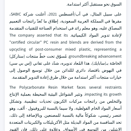
السوق نحو مستقبل أكثر استدامة.
على سبيل المثال، في آب/أغسطس 2021، أعلنت شركة SABIC،
مقرها في المملكة العربية السعودية، إطلاق ما تُعدّ راتنجات التعميم
المصدّق عليه، وهو معلم رائد في استخدام الصناعة للتقنيات المتقدمة
لإعادة تدوير المواد الكيميائية. The company asserted that its
"certified circular" PC resin and blends are derived from the
upcycling of post-consumer mixed plastic, representing a
groundbreaking advancement. مُسوّق تحت خطّ منتجات (ستاركل)
الخاصّة بـ(سابايك)، هذا المُعاد تدويره، شدّد على تفاني (إس بي سي)
في النهوض باقتصاد دائري لللدائن من خلال توسيع الوصول إلى
خيارات منتجات أكثر استدامة من خلال طرق إعادة التدوير المتقدمة.
The Polycarbonate Resin Market faces several restraints
impacting its growth. وتثير الشواغل البيئية المحيطة بعملية الإنتاج
والتخلص من راتنجات مركبات الكربون تحديات تنظيمية. وتشكل
أسعار المواد الخام الفولطية، ولا سيما بالنسبة للبروفينول - ألف، وهو
عنصر رئيسي، شكوكاً مالية بالنسبة للمصنعين. وبالإضافة إلى ذلك،
تحد المنافسة من المواد البديلة مثل الأكريليكات والكبريتات المتعددة
الإيثيلين من التوسع في الأسواق. وعلاوة على ذلك، فإن القيود