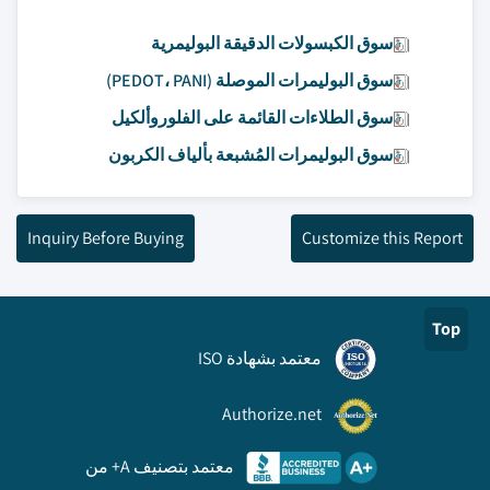
سوق الكبسولات الدقيقة البوليمرية
سوق البوليمرات الموصلة (PEDOT، PANI)
سوق الطلاءات القائمة على الفلوروألكيل
سوق البوليمرات المُشبعة بألياف الكربون
Inquiry Before Buying
Customize this Report
Top
معتمد بشهادة ISO
Authorize.net
معتمد بتصنيف A+ من