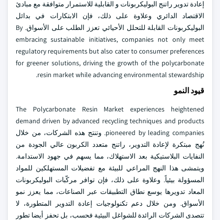
إعادة تدوير راتنج البوليكربونات و القابلية للاستمرار متوافقة مع مبادئ
الاقتصاد الدائري وعلاوة على ذلك، فإن الابتكارات في بدائل
البوليكربونات القابلة للتحلل الأحيائي تعزز الطلب على الأسواق. By
embracing sustainable initiatives, companies not only meet
regulatory requirements but also cater to consumer preferences
for greener solutions, driving the growth of the polycarbonate
resin market while advancing environmental stewardship.
قيود النمو
The Polycarbonate Resin Market experiences heightened
demand driven by advanced recycling techniques and products
pioneered by leading companies. وتنتج هذه الشركات، من خلال
نُهج مبتكرة لإعادة التدوير، راتنج متعدد الكربون عالي الجودة من
النفايات البلاستيكية بعد الاستهلاك، مما يسهم في جهود الاستدامة.
ويتمشى هذا النهج المراعي للبيئة مع تفضيلات المستهلكين للمواد
المسؤولة بيئياً. وعلاوة على ذلك، فإن توافر مركّبات البوليكربونات
المعاد تدويرها يوسع نطاق التطبيقات عبر الصناعات، مما يعزز نمو
الأسواق. ومن خلال دعم تكنولوجيات إعادة التدوير المتطورة، لا
تتصدى الشركات الرائدة للشواغل البيئية فحسب، بل تحفز أيضا تطور