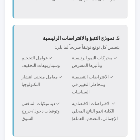
5. نموذج التنبؤ والافتراضات الرئيسية
يتضمن كل توقع توثيقاً صريحاً لما يلي:
✓ محركات النمو الرئيسية
✓ عوامل التحجيم
وتأثيرها المفترض
وسيناريوهات التخفيف
✓ الافتراضات التنظيمية
✓ معامل منحنى انتشار
ومخاطر التغيير في
التكنولوجيا
السياسات
✓ الافتراضات الاقتصادية
✓ ديناميكيات التنافس
الكلية (نمو الناتج المحلي
وتوقعات دخول/خروج
الإجمالي، التضخم، العملة)
السوق