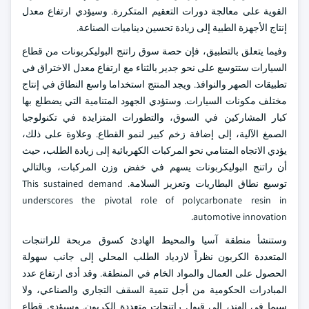
القوية على معالجة دورات التعقيم المتكررة. وسيؤدي ارتفاع معدل
إنتاج الأجهزة الطبية إلى زيادة تحسين ديناميات الصناعة.
وفيما يتعلق بالتطبيق، فإن حصة سوق راتنج البوليكربونات من قطاع
السيارات ستتوسع على نحو جدير بالثناء مع ارتفاع معدل الاختراق في
تطبيقات الصهر والنوافذ. ويجد المنتج استخداما واسع النطاق في إنتاج
مختلف مكونات السيارات. وستؤدي الجهود المتنامية التي يضطلع بها
كبار المشاركين في السوق، والتطورات المتزايدة في تكنولوجيا
الصمغ الآلية، إلى إضافة زخم كبير لنمو القطاع. وعلاوة على ذلك،
يؤدي الاتجاه المتنامي نحو المركبات الكهربائية إلى زيادة الطلب، حيث
أن راتنج البوليكربونات يسهم في خفض وزن المركبات، وبالتالي
توسيع نطاق البطاريات وتعزيز السلامة. This sustained demand
underscores the pivotal role of polycarbonate resin in
automotive innovation.
وستنشأ منطقة آسيا والمحيط الهادئ كسوق مربحة للراتنجات
المتعددة الكربون نظراً لازدياد الطلب المحلي إلى جانب سهولة
الحصول على العمال والمواد الخام في المنطقة. وقد أدى ارتفاع عدد
المبادرات الحكومية من أجل تنمية السقف التجاري والصناعي، ولا
سيما في الهند، إلى قبول راتنجات متعددة الكربون. وسيؤدي قطاع