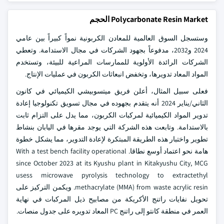
Polycarbonate Resin Market الحجم
وستسجل السوق العالمية للمعادن الكربونية نمواً كبيراً بين عامي
2024 و2032، مدفوعاً بجهود الشركات في مجال الاستدامة. وتعطي
الشركات الرائدة الأولوية للممارسات المراعية للبيئة، وتستخدم
المواد المعاد تدويرها، وتخفض انبعاثات الكربون في عمليات الإنتاج.
فعلى سبيل المثال، أعلن فريق ميتسوبيشي الكيميائي في كانون
الثاني/يناير 2024 أنه يتقدم بجهوده في مجال تسويق تكنولوجيا إعادة
تدوير المواد الكيميائية لمركبات الكربون، مما يدل على التزام ثابت
بالاستدامة. وتابعت هذه الشركة التي يوجد مقرها في اليابان بنشاط
تطوير واختبار هذه الطريقة المبتكرة لإعادة التدوير، مما يشكل خطوة
هامة نحو اعتماد أوسع نطاقا. With a test bench facility operational
since October 2023 at its Kyushu plant in Kitakyushu City, MCG
usess microwave pyrolysis technology to extractethyl
methacrylate (MMA) from waste acrylic resin. ويكمن التركيز على
تحويل نفايات راتنج الأكريكة من مصابيح ذيل المركبات في نهاية
العمر في منطقة كانتو إلى راتنج PC المعاد تدويره على جدول منصات.