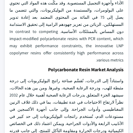
الأداء وأجهزة التجميل المستصوبة. وقد مكّنت هذه المواد التي تحتوي
على البولومرات، والمستمدة من البوليكربونات، والتي تتضمن ما
يصل إلى 75 في المائة من المحتوى المعتمد بعد إعادة تدوير
المستهلكين، الزبائن من تعزيز جهودهم الرامية إلى تحقيق الاستدامة
دون المساس بالممتلكات الأساسية. In contrast to competing
impact-modified polycarbonate resins with PCR content, which
may exhibit performance constraints, the innovative LNP
copolymer resins offer consistently high performance across
various metrics.
Polycarbonate Resin Market Analysis
واستناداً إلى الدرجات، تُقسَّم صناعة راتنج البوليكربونات إلى درجة
مثبطة للهب، ودرجة الرعاية الصحية، وغيرها. ومن بين هذه الحالات،
سيشهد الجزء المتعلق بدرجات الرعاية الصحية أهمية خلال عام 2032
نظراً لارتفاع الاحتياجات في عدة تطبيقات، بما في ذلك غلاف الرنين
المغناطيسي وأدوات الجراحة. وإلى جانب أجهزة الأكسجين في
مستودعات الدم، تُستخدم راتنجات البوليكربونات إلى حد كبير في
الأنابيب الرابعة والأدوات الجراحية. ويمكن اعتماد ذلك في الخصائص
الكيميائية ودرجات الحرارة ومقاومة التآكل للمنتج، إلى جانب قدرته