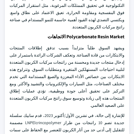
التكنولوجية في تحقيق الممتلكات المرغوبة، مثل استقرار المركبات
فوق البنفسجية ومقاومة الحرارة، تعيق الاعتماد على نطاق واسع.
ويكتسي التصدي لهذه القيود أهمية حاسمة للنمو المستدام في صناعة
راتنج مركبات الكربون المتعددة.
Polycarbonate Resin Market الاتجاهات
ويشهد السوق طلباً متزايداً بسبب تدفق إطلاقات المنتجات
والابتكارات من قادة الصناعة. وتعكف الشركات الرائدة باستمرار على
إدخال منتجات جديدة ومحسنة من راتنجات مركبات الكربون المتعددة
لتلبية احتياجات المستهلكين المتغيرة ومتطلبات السوق. وتتراوح هذه
الابتكارات بين خصائص الأداء المعززة والصيغ المستدامة التي تخدم
مختلف الصناعات، مثل السيارات والإلكترونيات والتشييد والأكثر. ومع
التركيز على تحقيق أعلى جودة ووظيفية، تؤدي عمليات إطلاق
المنتجات هذه إلى زيادة وتوسيع سوق راتنج مركبات الكربون المتعددة
على الصعيد العالمي.
للإشارة إلى حالة، في تشرين الأول/أكتوبر 2023، قدم سابيك سلسلة
جديدة تضم 10 راتنجات من طراز LNPElcrincopolymer مصممة
للتقليل إلى أدنى حد من آثار الكربون للعنصر مع الحفاظ على سمات