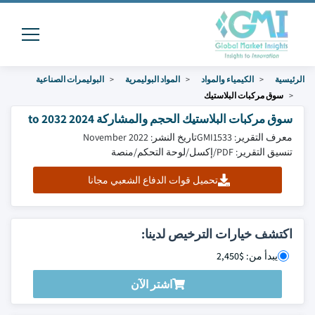
الرئيسية
الكيمياء والمواد
المواد البوليمرية
البوليمرات الصناعية
سوق مركبات البلاستيك
سوق مركبات البلاستيك الحجم والمشاركة 2024 to 2032
معرف التقرير: GMI1533
تاريخ النشر: November 2022
تنسيق التقرير: PDF/إكسل/لوحة التحكم/منصة
تحميل قوات الدفاع الشعبي مجانا
اكتشف خيارات الترخيص لدينا:
يبدأ من: $2,450
اشتر الآن