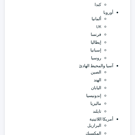
كندا
أوروبا
ألمانيا
UK
فرنسا
إيطاليا
إسبانيا
روسيا
آسيا والمحيط الهادئ
الصين
الهند
اليابان
إندونيسيا
ماليزيا
تايلند
أمريكا اللاتينية
البرازيل
المكسيك