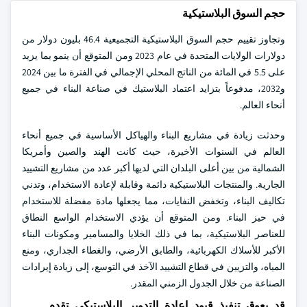
حجم السوق البلاستيكية
وتجاوز تقييم حجم السوق البلاستيكية التجميعية 46.4 بليون دولار من
دولارات الولايات المتحدة في عام 2023 ومن المتوقع أن ينمو بما يزيد
على 5.5 في المائة من الناتج المحلي الإجمالي في الفترة ما بين 2024
و2032، مدفوعاً بتزايد اعتماد البلاستيك في صناعة البناء في جميع
أنحاء العالم.
وحدثت زيادة في مشاريع البناء والهياكل الأساسية في جميع أنحاء
العالم في السنوات الأخيرة، حيث كانت الهند والصين وأمريكا
الشمالية من بين أعلى البلدان التي لديها أكبر عدد من مشاريع التشييد
الجارية. والمنتجات البلاستيكية دائمة وقابلة لإعادة الاستخدام، وتدني
تكاليف البناء، وتخفض النفايات، مما يجعلها مادة مفضلة للاستخدام
في حيز البناء. ومن المتوقع أن يؤدي الاستخدام الواسع النطاق
للعناصر البلاستيكية، بما في ذلك الخلايا والمسامير ومكونات البناء
الأكبر للأسلاك الكهربائية، والطابق الأرضي، والغطاء الجداري، ومنع
المياه، والتزيين في قطاع التشييد الآخذ في التوسع، إلى زيادة إيرادات
الصناعة من خلال الجدول الزمني المقدر.
قد يعوق تنفيذ قيود إعادة التدوير البلاستيكي تقدم