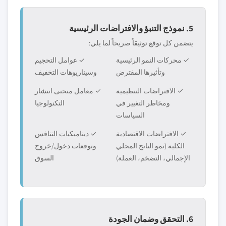
5. نموذج التنبؤ والافتراضات الرئيسية
يتضمن كل توقع توثيقاً صريحاً لما يلي:
✓ محركات النمو الرئيسية
✓ عوامل التحجيم
وتأثيرها المفترض
وسيناريوهات التخفيف
✓ الافتراضات التنظيمية
✓ معامل منحنى انتشار
ومخاطر التغيير في
التكنولوجيا
السياسات
✓ الافتراضات الاقتصادية
✓ ديناميكيات التنافس
الكلية (نمو الناتج المحلي
وتوقعات دخول/خروج
الإجمالي، التضخم، العملة)
السوق
6. التحقق وضمان الجودة