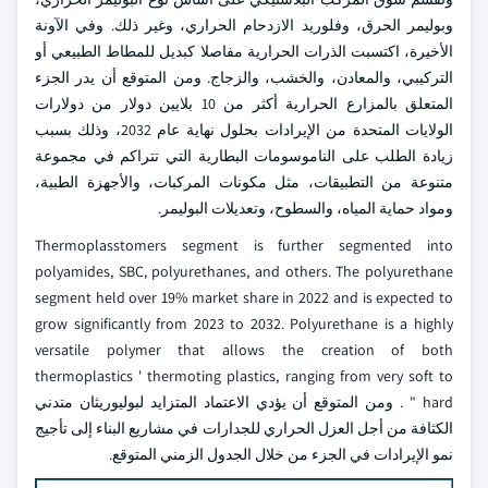
وبوليمر الحرق، وفلوريد الازدحام الحراري، وغير ذلك. وفي الآونة
الأخيرة، اكتسبت الذرات الحرارية مفاصلا كبديل للمطاط الطبيعي أو
التركيبي، والمعادن، والخشب، والزجاج. ومن المتوقع أن يدر الجزء
المتعلق بالمزارع الحرارية أكثر من 10 بلايين دولار من دولارات
الولايات المتحدة من الإيرادات بحلول نهاية عام 2032، وذلك بسبب
زيادة الطلب على الناموسومات البطارية التي تتراكم في مجموعة
متنوعة من التطبيقات، مثل مكونات المركبات، والأجهزة الطبية،
ومواد حماية المياه، والسطوح، وتعديلات البوليمر.
Thermoplasstomers segment is further segmented into
polyamides, SBC, polyurethanes, and others. The polyurethane
segment held over 19% market share in 2022 and is expected to
grow significantly from 2023 to 2032. Polyurethane is a highly
versatile polymer that allows the creation of both
thermoplastics ' thermoting plastics, ranging from very soft to
hard " . ومن المتوقع أن يؤدي الاعتماد المتزايد لبوليوريثان متدني
الكثافة من أجل العزل الحراري للجدارات في مشاريع البناء إلى تأجيج
نمو الإيرادات في الجزء من خلال الجدول الزمني المتوقع.