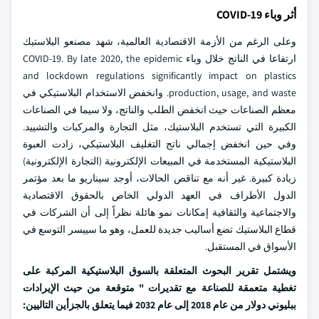
أثر وباء COVID-19
وعلى الرغم من الأزمة الاقتصادية العالمية، شهد مصنعو البلاستيك
ارتفاعا في الناتج خلال وباء COVID-19. By late 2020, the epidemic
and lockdown regulations significantly impact on plastics
production, usage, and waste. وانخفض الاستخدام البلاستيكي في
معظم الصناعات حيث انخفض الطلب والناتج، ولا سيما في الصناعات
الكبيرة التي تستخدم البلاستيك، مثل التجارة والمركبات والتشييد.
وفي حين انخفض إجمالي ناتج التغليف البلاستيكي، زادت العبوة
البلاستيكية المستخدمة في المبيعات الإلكترونية (التجارة الإلكترونية)
زيادة كبيرة. غير أنه مع تناقص الحالات، أوجد سيناريو ما بعد مؤتمر
الدول الأطراف في العهد الدولي الخاص بالحقوق الاقتصادية
والاجتماعية والثقافية إمكانات نمو هائلة نظراً إلى أن الشركات في
قطاع البلاستيك تضع أساليب جديدة للعمل، وهو ما سييسر التوسع في
الأسواق في المستقبل.
ويشتمل تقرير البحوث المتعلقة بالسوق البلاستيكية المركبة على
تغطية متعمقة للصناعة مع تقديرات " متوقعة من حيث الإيرادات
ببليوني دولار من عام 2018 إلى عام 2032
فيما يتعلق بالجزأين التاليين: