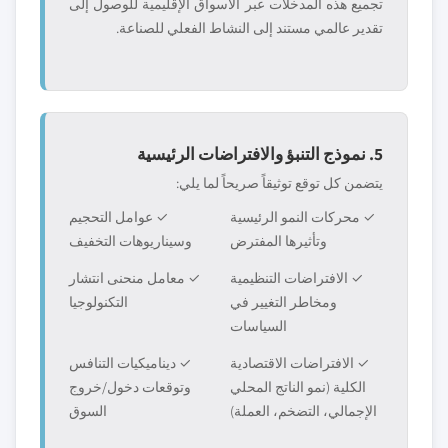
تجميع هذه المدخلات عبر الأسواق الإقليمية للوصول إلى
تقدير عالمي مستند إلى النشاط الفعلي للصناعة.
5. نموذج التنبؤ والافتراضات الرئيسية
يتضمن كل توقع توثيقاً صريحاً لما يلي:
✓ محركات النمو الرئيسية
✓ عوامل التحجيم
وتأثيرها المفترض
وسيناريوهات التخفيف
✓ الافتراضات التنظيمية
✓ معامل منحنى انتشار
ومخاطر التغيير في
التكنولوجيا
السياسات
✓ الافتراضات الاقتصادية
✓ ديناميكيات التنافس
الكلية (نمو الناتج المحلي
وتوقعات دخول/خروج
الإجمالي، التضخم، العملة)
السوق