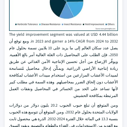
The yield improvement segment was valued at USD 4.44 billion
in 2023 and garner a 14% CAGR from 2024 to 2032. ومع توقع أن
يصل عدد سكان العالم إلى ما يزيد على 10 بلايين نسمة بحلول عام
2050، فإن الطلب على المحاصيل ذات الغلة العالية أمر بالغ الأهمية.
ويوفِّر الإرضاع من أجل تحسين الإنتاجية الأمن الغذائي عن طريق
زيادة إنتاجية الأراضي الزراعية. ويمكِّن إدخال محاصيل مُتسامحة
لمبيدات الأعشاب المزارعين من استخدام مبيدات الأعشاب لمكافحة
الأعشاب دون إلحاق الضرر بمحاصيلهم. وهذه السمة في مطلب كبير
لأنها تساعد على الحد من الخسائر في المحاصيل ونفقات العمل
المرتبطة بمكافحة الحشيش.
ومن المتوقع أن تبلغ حبوب الحبوب 20.2 بليون دولار من دولارات
الولايات المتحدة بحلول عام 2032، ومن المتوقع أن تتوسع هذه الحبوب
بنسبة 13.3 في المائة خلال الفترة 2024-2032. الذرة هي محصول ثابت
مع العديد من الاستخدامات في الغذاء والطعام والتصنيع. ويقود السوق