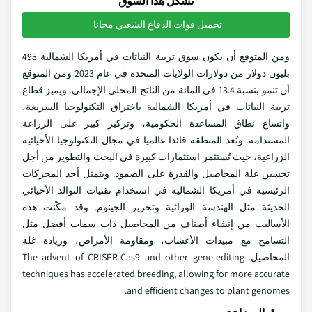
تشكل هذا السوق
تحميل قوات الدفاع الشعبي مجانا
ومن المتوقع أن يكون سوق تربية النباتات في أمريكا الشمالية 498
بليون دولار من دولارات الولايات المتحدة في عام 2023 ومن المتوقع
أن تنمو بنسبة 13.4 في المائة من الناتج المحلي الإجمالي. ويميز قطاع
تربية النباتات في أمريكا الشمالية باختراق التكنولوجيا السريعة،
واتساع نطاق المساعدة الحكومية، وتركيز كبير على الزراعة
المستدامة. وتُعد المنطقة قائدا عالميا في مجال التكنولوجيا الأحيائية
الزراعية، حيث تُستثمر استثمارات كبيرة في البحث والتطوير من أجل
تحسين غلة المحاصيل والقدرة على الصمود. ويتمثل أحد المحركات
الرئيسية في أمريكا الشمالية في استخدام تقنيات التوالد الأحيائي
الحديثة مثل الهندسة الوراثية وتحرير الجينوم. وقد مكّنت هذه
الأساليب من إنشاء أصناف من المحاصيل ذات سمات أفضل مثل
التسامح مع مبيدات الأعشاب، ومقاومة الأمراض، وزيادة غلة
المحاصيل. The advent of CRISPR-Cas9 and other gene-editing
techniques has accelerated breeding, allowing for more accurate
and efficient changes to plant genomes.