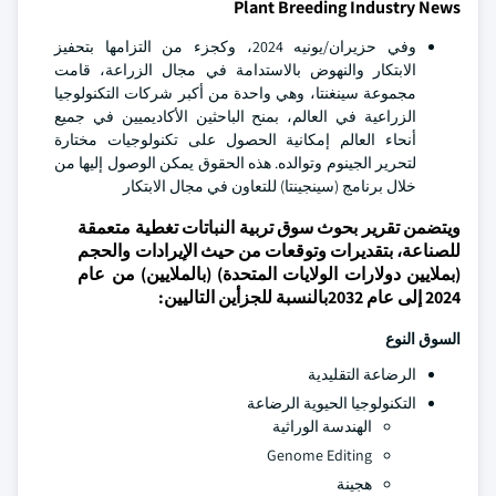
Plant Breeding Industry News
وفي حزيران/يونيه 2024، وكجزء من التزامها بتحفيز
الابتكار والنهوض بالاستدامة في مجال الزراعة، قامت
مجموعة سينغنتا، وهي واحدة من أكبر شركات التكنولوجيا
الزراعية في العالم، بمنح الباحثين الأكاديميين في جميع
أنحاء العالم إمكانية الحصول على تكنولوجيات مختارة
لتحرير الجينوم وتوالده. هذه الحقوق يمكن الوصول إليها من
خلال برنامج (سينجينتا) للتعاون في مجال الابتكار
ويتضمن تقرير بحوث سوق تربية النباتات تغطية متعمقة
للصناعة، بتقديرات وتوقعات من حيث الإيرادات والحجم
(بملايين دولارات الولايات المتحدة) (بالملايين) من عام
2024 إلى عام 2032بالنسبة للجزأين التاليين:
السوق
النوع
الرضاعة التقليدية
التكنولوجيا الحيوية الرضاعة
الهندسة الوراثية
Genome Editing
هجينة