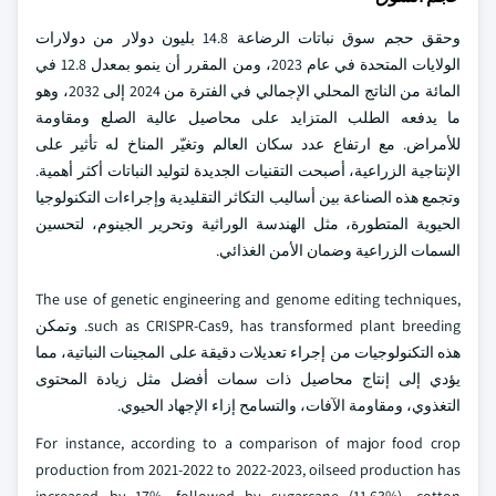
وحقق حجم سوق نباتات الرضاعة 14.8 بليون دولار من دولارات
الولايات المتحدة في عام 2023، ومن المقرر أن ينمو بمعدل 12.8 في
المائة من الناتج المحلي الإجمالي في الفترة من 2024 إلى 2032، وهو
ما يدفعه الطلب المتزايد على محاصيل عالية الصلع ومقاومة
للأمراض. مع ارتفاع عدد سكان العالم وتغيّر المناخ له تأثير على
الإنتاجية الزراعية، أصبحت التقنيات الجديدة لتوليد النباتات أكثر أهمية.
وتجمع هذه الصناعة بين أساليب التكاثر التقليدية وإجراءات التكنولوجيا
الحيوية المتطورة، مثل الهندسة الوراثية وتحرير الجينوم، لتحسين
السمات الزراعية وضمان الأمن الغذائي.
The use of genetic engineering and genome editing techniques,
such as CRISPR-Cas9, has transformed plant breeding. وتمكن
هذه التكنولوجيات من إجراء تعديلات دقيقة على المجينات النباتية، مما
يؤدي إلى إنتاج محاصيل ذات سمات أفضل مثل زيادة المحتوى
التغذوي، ومقاومة الآفات، والتسامح إزاء الإجهاد الحيوي.
For instance, according to a comparison of major food crop
production from 2021-2022 to 2022-2023, oilseed production has