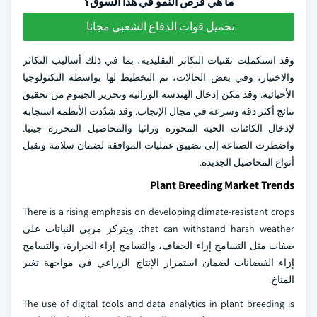
ما هي فرص النمو في هذا السوق؟
تحميل قوات الدفاع الشعبي مجانا
وقد استكملت تقنيات التكاثر التقليدية، بما في ذلك أساليب التكاثر
والاختيار، وفي بعض الحالات، تم التخطيط لها بواسطة التكنولوجيا
الأحيائية. وقد مكن إدخال الهندسة الوراثية وتحرير الجينوم من تحقيق
نتائج أكثر دقة وسرعة في مجال الإنجاب. وقد شدّدت الأنظمة استجابة
لإدخال الكائنات الحية المحورة وراثيا والمحاصيل المحررة جينيا.
واضطرت الصناعة إلى تضييق عمليات الموافقة لضمان سلامة وتقبل
أنواع المحاصيل الجديدة.
Plant Breeding Market Trends
There is a rising emphasis on developing climate-resistant crops
that can withstand harsh weather. ويتركز مربي النباتات على
صفات مثل التسامح إزاء الجفاف، والتسامح إزاء الحرارة، والتسامح
إزاء الفيضانات لضمان استمرار الإنتاج الزراعي في مواجهة تغير
المناخ.
The use of digital tools and data analytics in plant breeding is