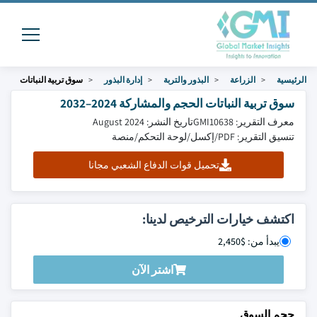
الرئيسية
الزراعة
البذور والتربة
إدارة البذور
سوق تربية النباتات
سوق تربية النباتات الحجم والمشاركة 2024–2032
معرف التقرير: GMI10638
تاريخ النشر: August 2024
تنسيق التقرير: PDF/إكسل/لوحة التحكم/منصة
تحميل قوات الدفاع الشعبي مجانا
اكتشف خيارات الترخيص لدينا:
يبدأ من: $2,450
اشتر الآن
حجم السوق