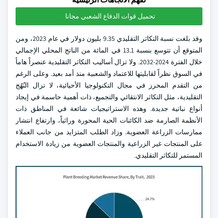
تحميل قوات الدفاع الشعبي مجانا
وقد بلغت نسبة التكاثر التقليدي 9.35 بليون دولار في عام 2023، ومن
المتوقع أن تتوسع بنسبة 13.1 في المائة من الناتج المحلي الإجمالي
خلال الفترة 2024-2032. ولا تزال أساليب التكاثر التقليدية عنصراً هاماً
في السوق نظراً لقابليتها للاعتماد والشعبية منذ أمد بعيد. وعلى الرغم
من التقدم المحرز في مجال التكنولوجيا الأحيائية، لا تزال النُهُج
التقليدية، مثل التكاثر الانتقائي والتجميع، ذات أهمية حاسمة في إيجاد
أنواع نباتية جديدة. وهذه الاستراتيجيات شائعة في المناطق ذات
الأنظمة الصارمة ضد الكائنات الحية المحورة وراثياً، وارتفاع انتشار
ممارسات الزراعة العضوية. وزاد الطلب المتزايد من جانب العملاء
على المنتجات غير الزراعية والمنتجات العضوية من زيادة الاستخدام
المستمر للتكاثر التقليدي.