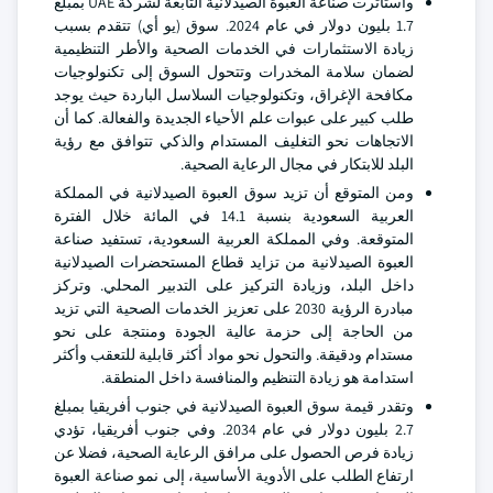
واستأثرت صناعة العبوة الصيدلانية التابعة لشركة UAE بمبلغ
1.7 بليون دولار في عام 2024. سوق (يو أي) تتقدم بسبب
زيادة الاستثمارات في الخدمات الصحية والأطر التنظيمية
لضمان سلامة المخدرات وتتحول السوق إلى تكنولوجيات
مكافحة الإغراق، وتكنولوجيات السلاسل الباردة حيث يوجد
طلب كبير على عبوات علم الأحياء الجديدة والفعالة. كما أن
الاتجاهات نحو التغليف المستدام والذكي تتوافق مع رؤية
البلد للابتكار في مجال الرعاية الصحية.
ومن المتوقع أن تزيد سوق العبوة الصيدلانية في المملكة
العربية السعودية بنسبة 14.1 في المائة خلال الفترة
المتوقعة. وفي المملكة العربية السعودية، تستفيد صناعة
العبوة الصيدلانية من تزايد قطاع المستحضرات الصيدلانية
داخل البلد، وزيادة التركيز على التدبير المحلي. وتركز
مبادرة الرؤية 2030 على تعزيز الخدمات الصحية التي تزيد
من الحاجة إلى حزمة عالية الجودة ومنتجة على نحو
مستدام ودقيقة. والتحول نحو مواد أكثر قابلية للتعقب وأكثر
استدامة هو زيادة التنظيم والمنافسة داخل المنطقة.
وتقدر قيمة سوق العبوة الصيدلانية في جنوب أفريقيا بمبلغ
2.7 بليون دولار في عام 2034. وفي جنوب أفريقيا، تؤدي
زيادة فرص الحصول على مرافق الرعاية الصحية، فضلا عن
ارتفاع الطلب على الأدوية الأساسية، إلى نمو صناعة العبوة