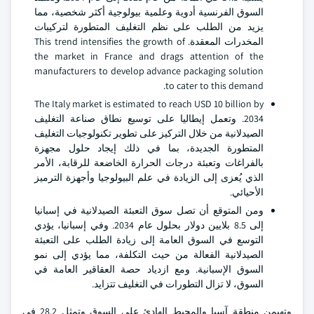
السوق الفرنسية أدوية وعلمية بيولوجية أكثر شخصية، مما
يزيد من الطلب على نظم التغليف المتطورة لتركيبات
المخدرات المعقدة. This trend intensifies the growth of
the market in France and drags attention of the
manufacturers to develop advance packaging solution
to cater to this demand.
The Italy market is estimated to reach USD 10 billion by
2034. وتعمل إيطاليا على توسيع نطاق صناعة التغليف
الصيدلانية من خلال التركيز على تطوير تكنولوجيات التغليف
المتطورة الجديدة، بما في ذلك إيجاد حلول مجهزة
بالفراغات وتعبئة درجات الحرارة الخاضعة للرقابة، الأمر
الذي يُعزى إلى الزيادة في علم البيولوجيا وأجهزة الترميز
الأحيائي.
ومن المتوقع أن تصل سوق التعبئة الصيدلانية في إسبانيا
إلى 8.5 بلايين دولار بحلول عام 2034. وفي إسبانيا، يؤدي
التوسع في السوق العامة إلى زيادة الطلب على التعبئة
الصيدلانية الفعالة من حيث التكلفة، مما يؤدي إلى نمو
السوق الإسبانية. ومع ازدياد حصة العقاقير العامة في
السوق، لا تزال التطورات في التغليف تتزايد.
وتهيمن منطقة آسيا والمحيط الهادئ على السوق وتمثل 28.2 في