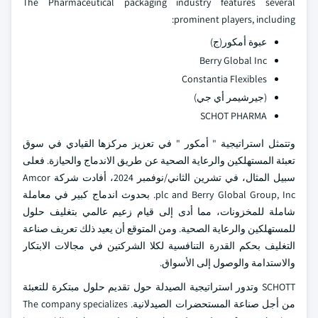
The Pharmaceutical packaging industry features several
prominent players, including:
عبوة أمكور(ج)
Berry Global Inc
Constantia Flexibles
(جيرشيمر أي جي)
SCHOT PHARMA
وتتمثل استراتيجية " أمكور " في تعزيز مركزها القيادي في سوق
تعبئة المستهلكين والرعاية الصحية عن طريق الاندماج والحيازة. فعلى
سبيل المثال، في تشرين الثاني/نوفمبر 2024، أفادت شركة Amcor
plc and Berry Global Group, Inc. بحدوث اندماج كبير في معاملة
شاملة للمخزونات، مما أدى إلى قيام زعيم عالمي بتغليف حلول
للمستهلكين والرعاية الصحية. ومن المتوقع أن يعيد ذلك تعريف صناعة
التغليف بحكم القدرة التنافسية لكلا الشركتين في مجالات الابتكار
والاستدامة والوصول إلى الأسواق.
SCHOTT وتدور استراتيجية الصيدلة حول تقديم حلول مبتكرة للتعبئة
من أجل صناعة المستحضرات الصيدلانية. The company specializes