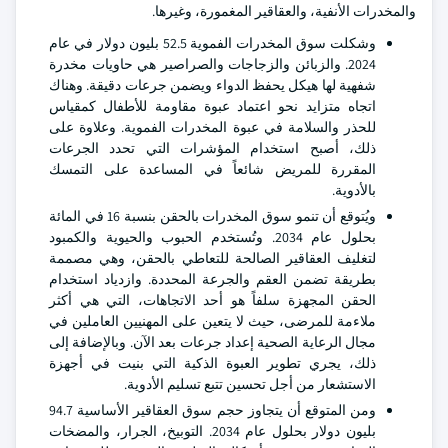
والمخدرات الأنفية، والعقاقير المغمورة، وغيرها.
وشكلت سوق المخدرات الفموية 52.5 بليون دولار في عام
2024. والزبائن والزجاجات والصراصير هي حاويات مخدرة
شفهية لها هيكل يحفظ الدواء ويضمن جرعات دقيقة. وهناك
اتجاه متزايد نحو اعتماد عبوة مقاومة للأطفال كمقياس
للحذر والسلامة في عبوة المخدرات الفموية. وعلاوة على
ذلك، أصبح استخدام المؤشرات التي تحدد الجرعات
المقررة للمريض شائعاً في المساعدة على التمسك
بالأدوية.
ويُتوقع أن تنمو سوق المخدرات بالحقن بنسبة 16 في المائة
بحلول عام 2034. وتُستخدم الحبوب والحيوية والكمبود
لتغليف العقاقير الصالحة للتعاطي بالحقن، وهي مصممة
بطريقة تضمن العقم والجرعة المحددة. وازدياد استخدام
الحقن المجهزة سلفاً هو أحد الاتجاهات، التي هي أكثر
ملاءمة للمرضى، حيث لا يتعين على المهنيين العاملين في
مجال الرعاية الصحية إعداد جرعات بعد الآن. وبالإضافة إلى
ذلك، يجري تطوير العبوة الذكية التي بنيت في أجهزة
الاستشعار من أجل تحسين تتبع تسليم الأدوية.
ومن المتوقع أن يتجاوز حجم سوق العقاقير الأساسية 94.7
بليون دولار بحلول عام 2034. التوبيخ، الجرار، والمضخات