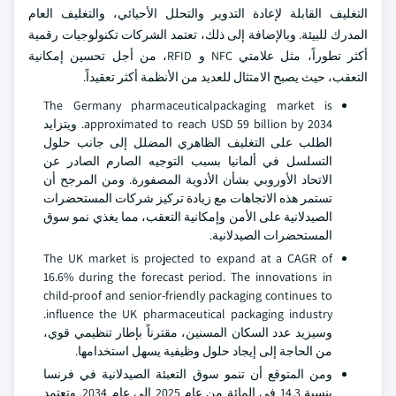
التغليف القابلة لإعادة التدوير والتحلل الأحيائي، والتغليف العام
المدرك للبيئة. وبالإضافة إلى ذلك، تعتمد الشركات تكنولوجيات رقمية
أكثر تطوراً، مثل علامتي NFC و RFID، من أجل تحسين إمكانية
التعقب، حيث يصبح الامتثال للعديد من الأنظمة أكثر تعقيداً.
The Germany pharmaceuticalpackaging market is
approximated to reach USD 59 billion by 2034. ويتزايد
الطلب على التغليف الظاهري المضلل إلى جانب حلول
التسلسل في ألمانيا بسبب التوجيه الصارم الصادر عن
الاتحاد الأوروبي بشأن الأدوية المصفورة. ومن المرجح أن
تستمر هذه الاتجاهات مع زيادة تركيز شركات المستحضرات
الصيدلانية على الأمن وإمكانية التعقب، مما يغذي نمو سوق
المستحضرات الصيدلانية.
The UK market is projected to expand at a CAGR of
16.6% during the forecast period. The innovations in
child-proof and senior-friendly packaging continues to
influence the UK pharmaceutical packaging industry.
وسيزيد عدد السكان المسنين، مقترناً بإطار تنظيمي قوي،
من الحاجة إلى إيجاد حلول وظيفية يسهل استخدامها.
ومن المتوقع أن تنمو سوق التعبئة الصيدلانية في فرنسا
بنسبة 14.3 في المائة من عام 2025 إلى عام 2034. وتعتمد