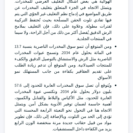
الهوائية هي بعض أشكال التغليف العرضي للمخدرات.
ويتمثل الاتجاه في الجزء المتعلق بتغليف المخدرات عن
طريق المواضيع في إدماج نظم التغليف غير الجوّي التي يتم
فيها تفادي تلوث الحقن المسلّحة بحيث تُحتفظ التركيبة
لفترات مطولة. وعلاوة على ذلك، فإن التغليف بملامح
الرش الدقيق يُفضل أكثر من ذلك من أجل الراحة، ولا سيما
في المنتجات الجلدية.
ومن المتوقع أن تنمو سوق المخدرات الناصرية بنسبة 13.7
في المائة بحلول عام 2034. وتسمح عبوات المخدرات
الناصرية مثل الرش والاستنشاق بالتوصيل الدقيق والكفء
للمنتجات الصيدلانية. ومن المتوقع أن تدعم زيادة الطلب
على تقديم العقاقير بكفاءة من جانب المستهلك نمو
الأسواق.
ويُتوقع أن تصل سوق المخدرات العابرة للحدود إلى 57.6
بليون دولار بحلول عام 2034. وتكتسي عبوة المخدرات
العابرة للحدود، مثل الأكياس والبلاط والقنابل والكمبود،
أهمية حاسمة لضمان توفير الأدوية بشكل آمن. ويتمثل
الاتجاه هنا في التحول نحو التعبئة الرابعة المحسنة التي
تؤدي إلى الحد من التلوث. وبالإضافة إلى ذلك، فإن تطوير
مواد من قبيل حقائب جديدة مرنة منخفضة الوزن الرابع
يزيد من الكفاءة داخل المستشفيات.