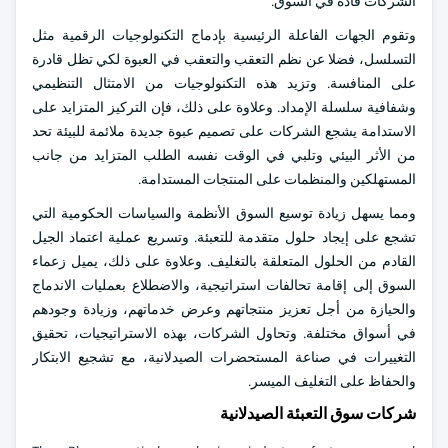
الشركات قادة في السوق.
وتقوم الجهات الفاعلة الرئيسية بإدماج التكنولوجيات الرقمية مثل
التسلسل، فضلا عن نظم التعقب والتعقب في العبوة لكي تظل قادرة
على المنافسة. وتزيد هذه التكنولوجيات من الامتثال التنظيمي
وشفافية سلسلة الإمداد. وعلاوة على ذلك، فإن التركيز المتزايد على
الاستدامة يشجع الشركات على تصميم عبوة جديدة ملائمة للبيئة تحد
من الأثر البيئي وتلبي في الوقت نفسه الطلب المتزايد من جانب
المستهلكين والمنظمات على المنتجات المستدامة.
ومما يسهل زيادة توسيع السوق الأنظمة والسياسات الحكومية التي
تشجع على إيجاد حلول متقدمة للتعبئة. وتسريع عملية اعتماد الجيل
القادم من الحلول المتعلقة بالتغليف. وعلاوة على ذلك، يميل زعماء
السوق إلى إقامة تحالفات استراتيجية، والاضطلاع بعمليات الاندماج
والحيازة من أجل تعزيز منتجاتهم وعرض خدماتهم، وزيادة وجودهم
في أسواق مختلفة. وتحاول الشركات، بهذه الاستراتيجيات، تحقيق
التغييرات في صناعة المستحضرات الصيدلانية، مع تشجيع الابتكار
والحفاظ على التغليف الميسر.
شركات سوق التعبئة الصيدلانية