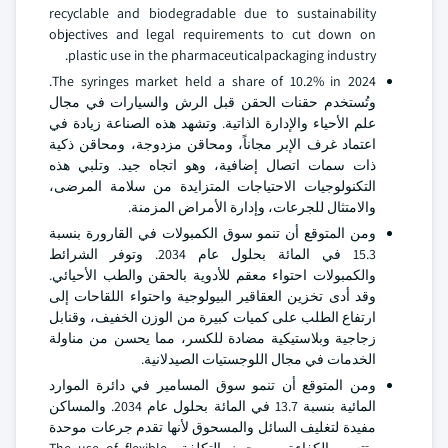
recyclable and biodegradable due to sustainability
objectives and legal requirements to cut down on
plastic use in the pharmaceuticalpackaging industry.
The syringes market held a share of 10.2% in 2024.
وتُستخدم حقنات الحقن قبل الرش والسيارات في مجال
علم الأحياء والإدارة الذاتية. وتشهد هذه الصناعة زيادة في
اعتماد غرف الإبر مجاناً، ومحاقن مزدوجة، ومحاقن ذكية
ذات سمات اتصال إضافية، وهو اتجاه جيد. وتلبي هذه
التكنولوجيات الاحتياجات المتزايدة من سلامة المرضى،
والامتثال للجرعات، وإدارة الأمراض المزمنة.
ومن المتوقع أن تنمو سوق الكمبولات في القارورة بنسبة
15.3 في المائة بحلول عام 2034. وتوفر الشرائط
والكمبولات احتواء معقم للأدوية بالحقن والطب الأحيائي.
وقد أدى تخزين العقاقير البيولوجية واحتواء اللقاحات إلى
ارتفاع الطلب على كميات كبيرة من الوزن الخفيف، وقنابل
زجاجية وبلاستيكية مضادة للكسر، مما يحسن من مناولة
الخدمات في مجال اللوجستيات الصيدلانية.
ومن المتوقع أن تنمو سوق المسامير في دائرة الموارد
المائية بنسبة 13.7 في المائة بحلول عام 2034. والمساكن
مفيدة لتغليف السائل والمسحوق لأنها تقدم جرعات موحدة