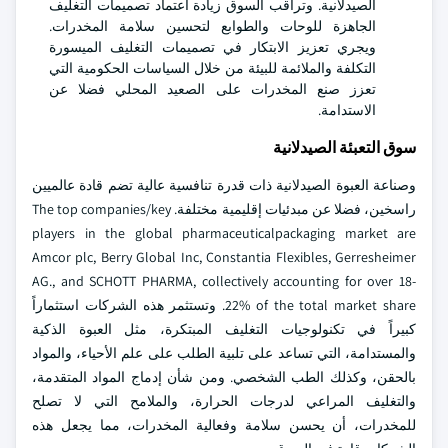
الصيدلانية. وتراقب السوق زيادة اعتماد تصميمات التغليف
الجاهزة للوحات والطوابع لتحسين سلامة المخدرات.
ويجري تعزيز الابتكار في تصميمات التغليف الميسورة
التكلفة والملائمة للبيئة من خلال السياسات الحكومية التي
تعزز صنع المخدرات على الصعيد المحلي فضلا عن
الاستدامة.
سوق التعبئة الصيدلانية
وصناعة العبوة الصيدلانية ذات قدرة تنافسية عالية تضم قادة عالميين
راسخين، فضلا عن مبدئيات إقليمية مختلفة. The top companies/key
players in the global pharmaceuticalpackaging market are
Amcor plc, Berry Global Inc, Constantia Flexibles, Gerresheimer
AG., and SCHOTT PHARMA, collectively accounting for over 18-
22% of the total market share. وتستثمر هذه الشركات استثماراً
كبيراً في تكنولوجيات التغليف المبتكرة، مثل العبوة الذكية
والمستدامة، التي تساعد على تلبية الطلب على علم الأحياء، والمواد
بالحقن، وكذلك الطب الشخصي. ومن شأن إدماج المواد المتقدمة،
والتغليف المراعي لدرجات الحرارة، والملامح التي لا تصلح
للمخدرات، أن يحسن سلامة وفعالية المخدرات، مما يجعل هذه