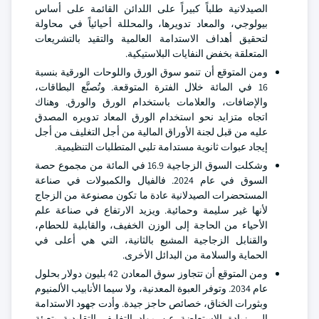
الصيدلانية طلباً كبيراً على اللدائن القائمة على أساس
بيولوجي، والمعاد تدويرها، والمحللة أحيائياً في محاولة
لتحقيق أهداف الاستدامة العالمية والتقيد بالتشريعات
المتعلقة بخفض النفايات البلاستيكية.
ومن المتوقع أن تنمو سوق الورق واللوحات الورقية بنسبة
16 في المائة خلال الفترة المتوقعة. وتُصنَّع البطاقات،
والإضافات، والعلامات باستخدام الورق والورق. وهناك
اتجاه متزايد نحو استخدام الورق المعاد تدويره المصدق
عليه من قبل لجنة الأوراق المالية من أجل التغليف من أجل
إيجاد عبوات ثانوية مستدامة تلبي المتطلبات التنظيمية.
وشكلت السوق الزجاجية 16.9 في المائة من مجموع حصة
السوق في عام 2024. فالفيال والكمبولات في صناعة
المستحضرات الصيدلانية عادة ما تكون مصنوعة من الزجاج
لأنها غير سليمة وحمائية. ويزيد الارتفاع في صناعة علم
الأحياء من الحاجة إلى الوزن الخفيف، والقابلية للحطام،
والقنابل الزجاجية المشبع بالثانية، التي هي أعلى في
الحماية والسلامة من البدائل الأخرى.
ومن المتوقع أن تتجاوز سوق المعادن 42 بليون دولار بحلول
عام 2034. وتوفر العبوة المعدنية، ولا سيما الأنابيب الألمنيوم
وبثورات الخناق، خصائص حاجز جيدة. وأدت جهود الاستدامة
إلى زيادة الاستعاضة عن مواد التغليف التقليدية بتعبئة