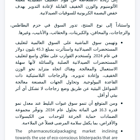
الألومنيوم والوزن الخفيف القابلة لإعادة التدوير بهدف
خفض البصمة الكربونية للسوقيات الصيدلانية.
واستناداً إلى نوع المنتج، تدور السوق في حزم البطاطس،
والزجاجات، والمحاقن، والكبريتات، والحقائب، والأنابيب، وغيرها.
وتهيمن سوق الماشية على السوق العالمية لتغليف
المستحضرات الصيدلانية واستأثرت بمبلغ 45.3 بليون دولار
في عام 2024. وتُستخدم القوارب على نطاق واسع لتغليف
المستحضرات الصيدلانية الصلبة والسائلة لأنها سهلة
الاستعمال والمعالجة. وهناك اتجاه متزايد نحو الوزن
الخفيف، وإعادة تدويره، والزجاجات البلاستيكية ذات
القاعدة البيولوجية. وتحاول الجهات المصنعة معالجة
الشواغل البيئية عن طريق وضع زجاجات لا تشكل أي أثر
بيئي أو أقل.
ومن المتوقع أن تنمو سوق عبوات البليط عند معدل نمو
قدره 16.3 في المائة بحلول عام 2034. وتوفّر مجموعة
الضمادات حماية الجرعة للوحدات من الكبسولات
والأقراص، بما يكفل سلامة المرضى فضلاً عن الملاءمة.
The pharmaceuticalpackaging market inclining
towards the use of eco-conscious blisterpacks that are