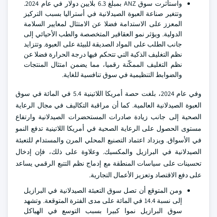
واستأثرت سوق ANZ بمبلغ 6.3 بلايين دولار في عام 2024.
وتتغير صناعة العبوة الصيدلانية في أستراليا بسبب التركيز
المعزز على الاستدامة فضلا عن الامتثال لمعايير السلامة
الدولية. ويؤثر نمو العقاقير المتخصصة والطب الأحيائي إلى
جانب الطلب على المواد الصديقة للبيئة على العبوة. وتتزايد
نظم التغليف الذكية التي تتحكم فيها درجة الحرارة فضلا عن
نظم التغليف الممكّنة رقميا، مما يضمن امتثال المنتجات
والضوابط التنظيمية في سوق تنافسية للغاية.
وفي عام 2024، بلغت حصة أمريكا اللاتينية 5.4 في المائة في سوق
العبوة الصيدلانية العالمية. كما أن مراقبة التكاليف في مجال الرعاية
الصحية إلى جانب زيادة صادرات المستحضرات الصيدلانية وارتفاع
مستوى الحصول على الرعاية الصحية في أمريكا اللاتينية تدفع النمو
في الأسواق. ويزداد اعتماد التصنيع المحلي المرن والمستدام للتعبئة
الصيدلانية في البرازيل والمكسيك. وعلاوة على ذلك، فإن إدخال
تحسينات على سياسات المنطقة مع إدماج نظم التتبع الرقمي يساعد
على دفع الاقتصاد وتعزيز الأعمال التجارية.
ومن المتوقع أن تصل سوق التعبئة الصيدلانية في البرازيل
إلى نسبة 14.4 في المائة على مدى الفترة المتوقعة. وتشهد
سوق البرازيل نموا كبيرا بسبب التوسع في الهياكل