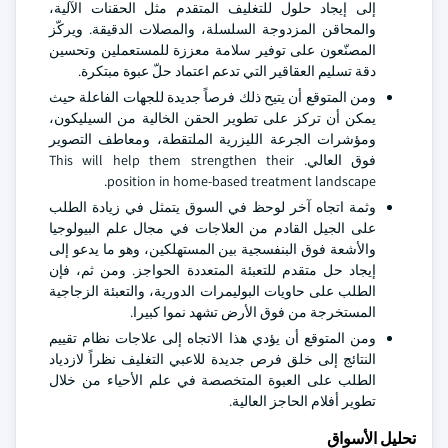
إلى إيجاد حلول للتغليف المتقدم مثل الحقنات الآلية،
والمحاقن المزدوجة السلسلة، والمصلات الدقيقة. ويركّز
المصنّعون على توفير سلامة معززة للمستعملين وتحسين
دقة تسليم العقاقير التي تدعم اعتماد حلّ عبوة مبتكرة.
ومن المتوقع أن يتيح ذلك فرصاً جديدة للجهات الفاعلة حيث
يمكن أن تركز على تطوير الحقن الخالية من السيليكون،
ومؤشرات الجرعة الليزرية الملتقطة، ومعاطف التصوير
فوق العالي. This will help them strengthen their
position in home-based treatment landscape.
وثمة اتجاه آخر لوحظ في السوق يتمثل في زيادة الطلب
على الجيل القادم من العلاجات في مجال علم البيولوجيا
والأشعة فوق البنفسجية بين المستهلكين، وهو ما يدعو إلى
إيجاد حل متقدم للتعبئة المتعددة الحواجز. ومن ثم، فإن
الطلب على حاويات البوليمرات الدورية، والتعبئة الزجاجية
المستخرجة من فوق الأرض تشهد نموا كبيرا.
ومن المتوقع أن يؤدي هذا الاتجاه إلى علاجات نظام تقييم
النتائج إلى خلق فرص جديدة للاعبي التغليف نظراً لازدياد
الطلب على العبوة المتخصصة في علم الأحياء من خلال
تطوير أفلام الحاجز العالية.
تحليل الأسواق