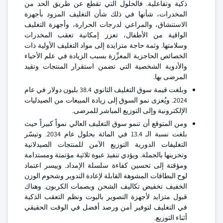
ذكية وتفاعلية. فالحلول التي تقطع عن طريق الحد من
المخدرات، شأنها في ذلك شأن التغليف المزود بأجهزة
الاستنشاق، والمراعي لدرجات الحرارة، وأجهزة التغليف
الواقية من الأطفال، تعزز إمكانية تعقب المخدرات
وسلامتها. وثمة حاجة متزايدة إلى مواد التغليف الأولية ذات
الخصائص الحاجزية المعزَّزة بسبب الزيادة في علم الأحياء
والأدوية الشخصية التي تضمن استقرار المنتجات وتقيد
المرضى بها.
وبلغت قيمة سوق التغليف الثانوي 38.4 بليون دولار في عام
2024. ويُعزى نمو السوق إلى زيادة المبيعات من الصيدليات
الإلكترونية وإلى التوزيع المباشر للمرضى.
ومن المتوقع أن تنمو سوق التغليف العالي نمواً كبيراً حيث
بلغت نسبة الـ 13.4 في المائة بحلول عام 2034. وتيسّر
التغليفات الدورية التوزيع الآمن للمنتجات الصيدلانية
وتخزينها بالجملة. ويؤدي تنفيذ عبوة ثلاثية مؤتمتة ومستدامة
ومؤقتة إلى تحسين كفاءة سلسلة الإمداد. وييسر اعتماد
لوح البطاقات المشوهة القابلة لإعادة التدوير وشحوم الوزن
الخفيف تخفيض تكاليف الشحن وبصمات الكربون. وهناك
قبول متزايد لأجهزة التصوير باليوت ونظم التعقب الذكية
في التغليف لتوفير أمن ورصد أفضل في الوقت الحقيقي
أثناء التوزيع.