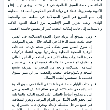
المائة من حصة السوق العالمية في عام 2024. ويؤدي تزايد إنتاج
الأدوية وتصديرها، فضلا عن زيادة الدعم الحكومي للصناعة المحلية،
إلى النمو السريع في العبوة الصيدلانية في منطقة آسيا والمحيط
الهادئ. وبغية تعزيز النمو الإقليمي، برز اعتماد العبوة الذكية
والاستدامة إلى جانب إمكانية التعقب كمراكز تنسيق حاسمة الأهمية.
ومن المتوقع أن يزداد سوق العبوة الصيدلانية في الصين
حيث بلغت نسبة الـ 17.9 في المائة خلال الفترة المتوقعة.
إن سوق الصين تنمو بشكل كبير نتيجة لزيادة احتياجات
الرعاية الصحية المحلية وصادراتها. ويزيد اعتماد تركيبات
جديدة للمخدرات وعلم الأحياء من استخدام الحاجز العالي
والتغليف المتخصص. فاللوائح الحكومية الرامية إلى تحسين
السلامة الصيدلانية والحد من المخدرات المزيفة تشجع
استخدام تكنولوجيات التعقب والتعقب التي لن تنمو السوق
فحسب بل ستحسن أنظمة الامتثال.
واحتلت اليابان حصة قدرها 19.6 في المائة في سوق العبوة
الصيدلانية في عام 2024. إن نمو قطاع التغليف الصيدلي في
اليابان مدفوع أساساً بالطلب على العبوة الذكية والتفاعلية
التي تحقق الحد الأمثل من التزام المرضى وتعزز الشفافية
في جميع مراحل سلسلة الإمداد. ويجري حاليا تحسين إدارة
المخدرات من خلال اعتماد نظام المعلومات الإدارية