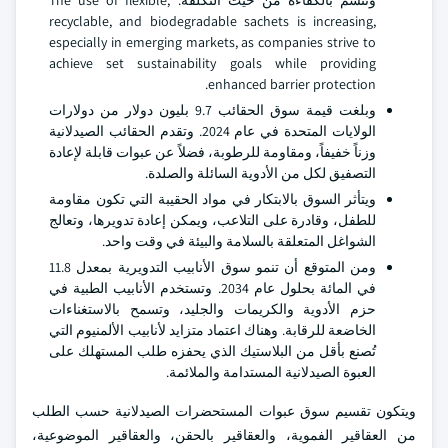
وتتسم بالكفاءة من حيث التكلفة. The use of flexible,
recyclable, and biodegradable sachets is increasing,
especially in emerging markets, as companies strive to
achieve set sustainability goals while providing
enhanced barrier protection.
وبلغت قيمة سوق الحقائب 9.7 بليون دولار من دولارات
الولايات المتحدة في عام 2024. وتقدم الحقائب الصيدلانية
وزناً خفيفاً، ومقاومة للرطوبة، فضلاً عن عبوات قابلة لإعادة
التصفيق لكل من الأدوية السائلة والصلدة.
ويتأثر السوق بالابتكار في مواد الحقيبة التي تكون مقاومة
للطفل، وقادرة على التلاعب، ويمكن إعادة تدويرها، وتعالج
الشواغل المتعلقة بالسلامة والبيئة في وقت واحد.
ومن المتوقع أن تنمو سوق الأنابيب التدويرية بمعدل 11.8
في المائة بحلول عام 2034. وتستخدم الأنابيب الطبية في
حزم الأدوية والكريمات والجليد، وتسمح بالاستغناءات
الخاضعة للرقابة. وهناك اعتماد متزايد لأنابيب الألمنيوم التي
تُصنع بأقل من البلاستيك الذي يحفزه طلب المستهلك على
العبوة الصيدلانية المستدامة والملائمة.
ويتكون تقسيم سوق عبوات المستحضرات الصيدلانية حسب الطلب
من العقاقير الفموية، والعقاقير بالحقن، والعقاقير الموضوعية،