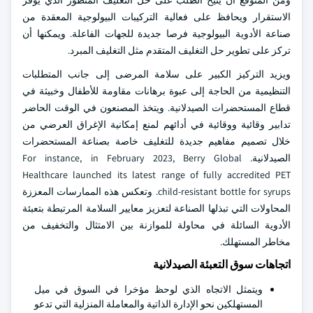
ومن المتوقع أن يتيح الطلب على حل التغليف المتطور الذي يوفر
الاستقرار ويحافظ على فعالية التركيبات البيولوجية المعقدة من
صناعة الأدوية البيولوجية فرصا جديدة للجهات الفاعلة. ويمكنها أن
تركز على تطوير حل التغليف المتقدم مثل التغليف المبرد.
ويزيد التركيز الكبير على سلامة المرضى إلى جانب المتطلبات
التنظيمية من الحاجة إلى عبوة برهانات مقاومة للأطفال وخبيثة في
قطاع المستحضرات الصيدلانية. ويتخذ المصنعون في الوقت الحاضر
تدابير وقائية ووقائية في أدائهم لمنع إمكانية الإغراق العرضي من
خلال تصميم مفاهيم جديدة للتغليف خاصة بصناعة المستحضرات
الصيدلانية. For instance, in February 2023, Berry Global
Healthcare launched its latest range of fully accredited PET
child-resistant bottle for syrups. وتعكس هذه الممارسات المعززة
المحاولات التي تبذلها الصناعة لتعزيز معايير السلامة المرتبطة بتعبئة
الأدوية السائلة في محاولة للموازنة بين الامتثال والتخفيف من
مخاطر المستهلك.
اتجاهات سوق التعبئة الصيدلانية
ويتمثل الاتجاه الذي لوحظ مؤخرا في السوق في ميل
المستهلكين نحو الإدارة الذاتية والمعاملة المنزلية التي تدعو