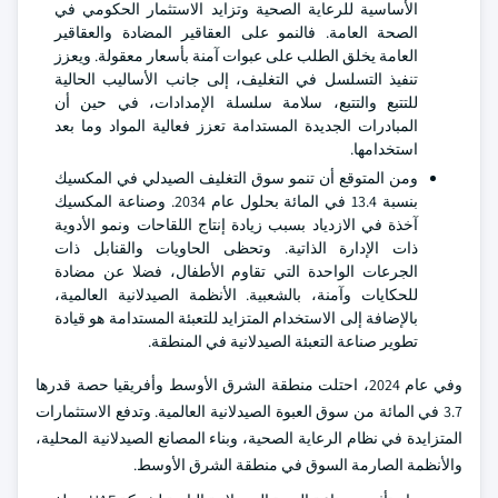
الأساسية للرعاية الصحية وتزايد الاستثمار الحكومي في
الصحة العامة. فالنمو على العقاقير المضادة والعقاقير
العامة يخلق الطلب على عبوات آمنة بأسعار معقولة. ويعزز
تنفيذ التسلسل في التغليف، إلى جانب الأساليب الحالية
للتتبع والتتبع، سلامة سلسلة الإمدادات، في حين أن
المبادرات الجديدة المستدامة تعزز فعالية المواد وما بعد
استخدامها.
ومن المتوقع أن تنمو سوق التغليف الصيدلي في المكسيك
بنسبة 13.4 في المائة بحلول عام 2034. وصناعة المكسيك
آخذة في الازدياد بسبب زيادة إنتاج اللقاحات ونمو الأدوية
ذات الإدارة الذاتية. وتحظى الحاويات والقنابل ذات
الجرعات الواحدة التي تقاوم الأطفال، فضلا عن مضادة
للحكايات وآمنة، بالشعبية. الأنظمة الصيدلانية العالمية،
بالإضافة إلى الاستخدام المتزايد للتعبئة المستدامة هو قيادة
تطوير صناعة التعبئة الصيدلانية في المنطقة.
وفي عام 2024، احتلت منطقة الشرق الأوسط وأفريقيا حصة قدرها
3.7 في المائة من سوق العبوة الصيدلانية العالمية. وتدفع الاستثمارات
المتزايدة في نظام الرعاية الصحية، وبناء المصانع الصيدلانية المحلية،
والأنظمة الصارمة السوق في منطقة الشرق الأوسط.