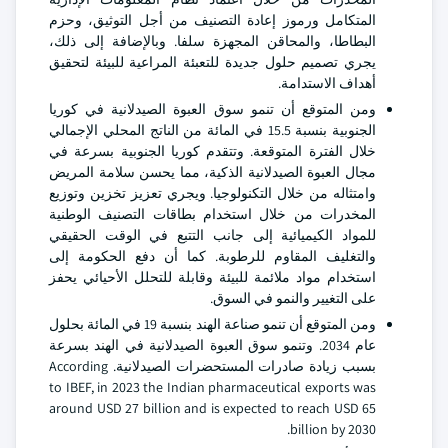
المتكامل ورموز إعادة التصنيف من أجل التوثيق، وحزم
البطاطا، والمحاقن المجهزة سلفا. وبالإضافة إلى ذلك،
يجري تصميم حلول جديدة للتعبئة المراعية للبيئة لتحقيق
أهداف الاستدامة.
ومن المتوقع أن تنمو سوق العبوة الصيدلانية في كوريا
الجنوبية بنسبة 15.5 في المائة من الناتج المحلي الإجمالي
خلال الفترة المتوقعة. وتتقدم كوريا الجنوبية بسرعة في
مجال العبوة الصيدلانية الذكية، مما يحسن سلامة المريض
وامتثاله من خلال التكنولوجيا. ويجري تعزيز تخزين وتوزيع
المخدرات من خلال استخدام بطاقات التصنيف الوطنية
للمواد الكيميائية إلى جانب التتبع في الوقت الحقيقي
والتغليف المقاوم للرطوبة. كما أن دفع الحكومة إلى
استخدام مواد ملائمة للبيئة وقابلة للتحلل الأحيائي يحفز
على التغيير والنمو في السوق.
ومن المتوقع أن تنمو صناعة الهند بنسبة 19 في المائة بحلول
عام 2034. وتنمو سوق العبوة الصيدلانية في الهند بسرعة
بسبب زيادة صادرات المستحضرات الصيدلانية. According
to IBEF, in 2023 the Indian pharmaceutical exports was
around USD 27 billion and is expected to reach USD 65
billion by 2030.