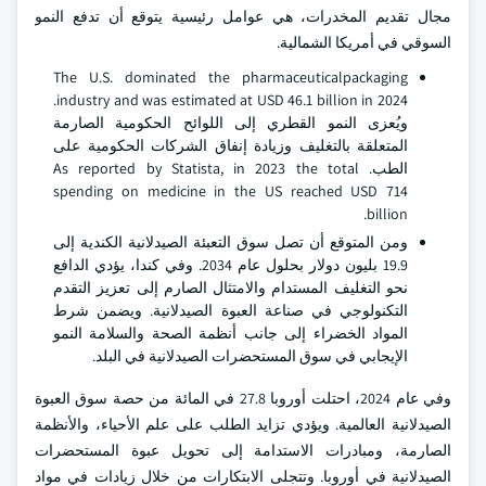
مجال تقديم المخدرات، هي عوامل رئيسية يتوقع أن تدفع النمو
السوقي في أمريكا الشمالية.
The U.S. dominated the pharmaceuticalpackaging
industry and was estimated at USD 46.1 billion in 2024.
ويُعزى النمو القطري إلى اللوائح الحكومية الصارمة
المتعلقة بالتغليف وزيادة إنفاق الشركات الحكومية على
الطب. As reported by Statista, in 2023 the total
spending on medicine in the US reached USD 714
billion.
ومن المتوقع أن تصل سوق التعبئة الصيدلانية الكندية إلى
19.9 بليون دولار بحلول عام 2034. وفي كندا، يؤدي الدافع
نحو التغليف المستدام والامتثال الصارم إلى تعزيز التقدم
التكنولوجي في صناعة العبوة الصيدلانية. ويضمن شرط
المواد الخضراء إلى جانب أنظمة الصحة والسلامة النمو
الإيجابي في سوق المستحضرات الصيدلانية في البلد.
وفي عام 2024، احتلت أوروبا 27.8 في المائة من حصة سوق العبوة
الصيدلانية العالمية. ويؤدي تزايد الطلب على علم الأحياء، والأنظمة
الصارمة، ومبادرات الاستدامة إلى تحويل عبوة المستحضرات
الصيدلانية في أوروبا. وتتجلى الابتكارات من خلال زيادات في مواد