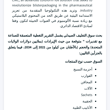
CIRC, an advanced coldform foil solution that seeks to
revolutionize blisterpackaging in the pharmaceutical
industry. وتزيد هذه التكنولوجيا المتقدمة من تعزيز
الاستدامة البيئية عن طريق الحد من المحتوى البلاستيكي
مع زيادة نسبة الألومنيوم في العبوات الخبيثة لتكون وفقا
لمبادئ الاقتصاد الدائري.
بحث سوق التغليف الصيدلي
يشمل التقرير التغطية المتعمقة للصناعة
مع تقديرات " متوقعة من حيث الإيرادات (بملايين دولارات الولايات
المتحدة) والحجم (بالأطنان من كيلو) من 2021 إلى 2034، فيما يتعلق
بالجزأين التاليين:
السوق حسب نوع المنتجات
أحزمة النسيج
القوارب
المحاقن
الآلات
Sachets
الحقيبة
الأنابيب الطبية