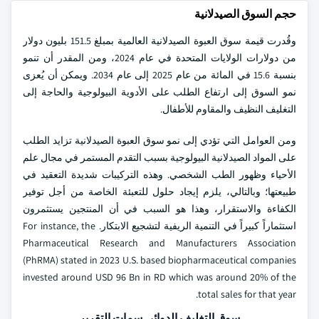
حجم السوق الصيدلانية
وقُدرت قيمة سوق العبوة الصيدلانية العالمية بمبلغ 151.5 بليون دولار
من دولارات الولايات المتحدة في عام 2024، ومن المقدر أن تنمو
بنسبة 15.6 في المائة من عام 2025 إلى عام 2034. ويمكن أن يُعزى
نمو السوق إلى ارتفاع الطلب على الأدوية البيولوجية والحاجة إلى
التغليف النظيف والمقاوم للأطفال.
ومن العوامل التي تؤدي إلى نمو سوق العبوة الصيدلانية تزايد الطلب
على المواد الصيدلانية البيولوجية بسبب التقدم المستمر في مجال علم
الأحياء وظهور الطب الشخصي. وهذه التركيبات شديدة التعقيد في
طبيعتها؛ وبالتالي، يلزم إيجاد حلول للتعبئة الخاصة من أجل توفير
الكفاءة والاستقرار، وهذا هو السبب في أن المنتجين يستثمرون
استثماراً كبيراً في التنمية الريفية لتشجيع الابتكار. For instance, the
Pharmaceutical Research and Manufacturers Association
(PhRMA) stated in 2023 U.S. based biopharmaceutical companies
invested around USD 96 Bn in RD which was around 20% of the
total sales for that year.
سوق التغليف الدوائي سمات التقرير