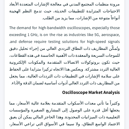
مرونة منظمات المجتمع المدني في معالجة الإشارات المتعددة الأبعاد
الاحتياجات المتزايدة للتطبيقات الحديثة، حيث تدمج النظم الهجينة
أنواعاً متنوعة من الإشارات، مما يزيد من الطلب.
The demand for high-bandwidth oscilloscopes, especially those
exceeding 1 GHz, is on the rise as industries like 5G, aerospace,
and defense require testing solutions for high-speed signals.
وتُمكِّن المظاريف ذات النطاق الترددي العالي من إجراء تحليل دقيق
للموجات السريعة والمعقدة ذات الأهمية الحاسمة في هذه القطاعات،
حيث تكون بروتوكولات الاتصالات المتقدمة والمكونات الإلكترونية
العالية التردد مشتركة. ويعكس هذا الاتجاه تركيزا متزايدا على الحفاظ
على سلامة الإشارات في التطبيقات ذات الترددات العالية، مما يجعل
من المظاريف ذات التردد العالي أدوات أساسية لضمان الدقة والأداء.
Oscilloscope Market Analysis
وكثيراً ما تأتي معدات الأسكواب المتقدمة بعلامة عالية الأسعار، مما
يجعلها أقل قدرة على الوصول إلى المشاريع الصغيرة والمؤسسات
التعليمية ذات الميزانيات المحدودة. وهذا الحاجز المالي يمكن أن يعيق
الاعتماد الواسع النطاق، ولا سيما في الأسواق التي تراعي الأسعار،