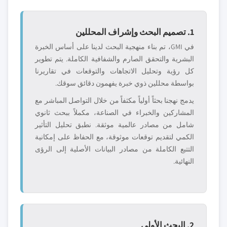
1. تصميم البحث وإشراف المحللين
في GMI، تم بناء منهجية البحث لدينا على أساس الخبرة
البشرية والتحقق الصارم والشفافية الكاملة. يتم تطوير
كل رؤية وتحليل الاتجاهات والتوقعات في تقاريرنا
بواسطة محللين ذوي خبرة يفهمون دقائق سوقك.
يدمج نهجنا بحثاً أولياً مكثفاً من خلال التواصل المباشر مع
المشاركين والخبراء في الصناعة، مكملاً ببحث ثانوي
شامل من مصادر عالمية موثقة. نطبق تحليل التأثير
الكمي لتقديم توقعات موثوقة، مع الحفاظ على إمكانية
التتبع الكاملة من مصادر البيانات الأصلية إلى الرؤى
النهائية.
2. البحث الأولي