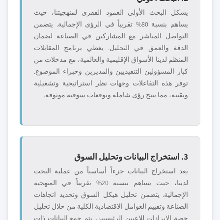
يشكل البحث الأولي العمود الفقري لمنهجيتنا، حيث
يساهم بنسبة 80% تقريباً في الرؤى الإجمالية. يتضمن
التواصل المباشر مع المشاركين في الصناعة لضمان
الدقة والعمق في التحليل. يغطي برنامج المقابلات
المنظم لدينا الأسواق الإقليمية والعالمية، مع مدخلات من
كبار المسؤولين التنفيذيين والمديرين وخبراء الموضوع.
توفر هذه التفاعلات وجهات نظر استراتيجية وتشغيلية
وتقنية، مما يتيح رؤى شاملة وتوقعات سوقية موثوقة.
3. استخراج البيانات وتحليل السوق
يعد استخراج البيانات جزءاً أساسياً من عملية البحث
لدينا، حيث يساهم بنسبة 20% تقريباً في المنهجية
الإجمالية. يتضمن تحليل هيكل السوق وتحديد اتجاهات
الصناعة وتقييم العوامل الاقتصادية الكلية من خلال تحليل
حصة الإيرادات للاعبين الرئيسيين. يتم جمع البيانات ذات