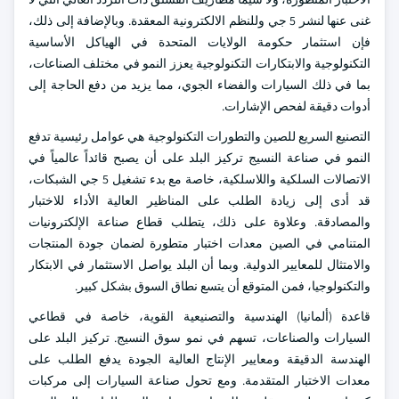
غنى عنها لنشر 5 جي وللنظم الالكترونية المعقدة. وبالإضافة إلى ذلك،
فإن استثمار حكومة الولايات المتحدة في الهياكل الأساسية
التكنولوجية والابتكارات التكنولوجية يعزز النمو في مختلف الصناعات،
بما في ذلك السيارات والفضاء الجوي، مما يزيد من دفع الحاجة إلى
أدوات دقيقة لفحص الإشارات.
التصنيع السريع للصين والتطورات التكنولوجية هي عوامل رئيسية تدفع
النمو في صناعة النسيج تركيز البلد على أن يصبح قائداً عالمياً في
الاتصالات السلكية واللاسلكية، خاصة مع بدء تشغيل 5 جي الشبكات،
قد أدى إلى زيادة الطلب على المناظير العالية الأداء للاختبار
والمصادقة. وعلاوة على ذلك، يتطلب قطاع صناعة الإلكترونيات
المتنامي في الصين معدات اختبار متطورة لضمان جودة المنتجات
والامتثال للمعايير الدولية. وبما أن البلد يواصل الاستثمار في الابتكار
والتكنولوجيا، فمن المتوقع أن يتسع نطاق السوق بشكل كبير.
قاعدة (ألمانيا) الهندسية والتصنيعية القوية، خاصة في قطاعي
السيارات والصناعات، تسهم في نمو سوق النسيج. تركيز البلد على
الهندسة الدقيقة ومعايير الإنتاج العالية الجودة يدفع الطلب على
معدات الاختبار المتقدمة. ومع تحول صناعة السيارات إلى مركبات