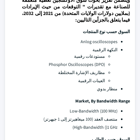
ويتضمن تقرير بحوث سوق الأوكسجين تغطية متعمقة
للصناعة مع تقديرات " التوقعات من حيث الإيرادات
(بملايين دولارات الولايات المتحدة) من 2021 إلى 2032،
فيما يتعلق بالجزأين التاليين:
السوق حسب نوع المنتجات
Anlog oscilloscopes
النكهة الرقمية
مستودعات رقمية
Phosphor Oscilloscopes (DPO)
مظاريف الإشارة المختلطة
العينات الرقمية
منظار يدوي
Market, By Bandwidth Range
Low-Bandwidth (100 MHz)
منتصف العقد (100 ميغاهيرتز إلى 1 جيهرتز)
High-Bandwidth ()1 GHz)
السوق، حسب الطلب