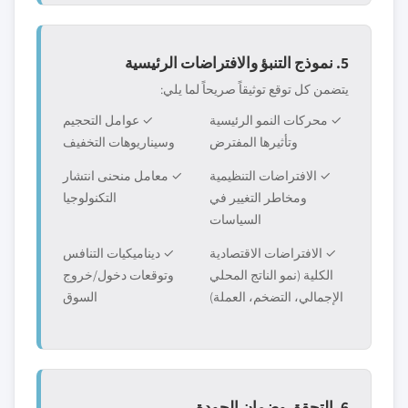
5. نموذج التنبؤ والافتراضات الرئيسية
يتضمن كل توقع توثيقاً صريحاً لما يلي:
✓ محركات النمو الرئيسية
✓ عوامل التحجيم
وتأثيرها المفترض
وسيناريوهات التخفيف
✓ الافتراضات التنظيمية
✓ معامل منحنى انتشار
ومخاطر التغيير في
التكنولوجيا
السياسات
✓ الافتراضات الاقتصادية
✓ ديناميكيات التنافس
الكلية (نمو الناتج المحلي
وتوقعات دخول/خروج
الإجمالي، التضخم، العملة)
السوق
6. التحقق وضمان الجودة