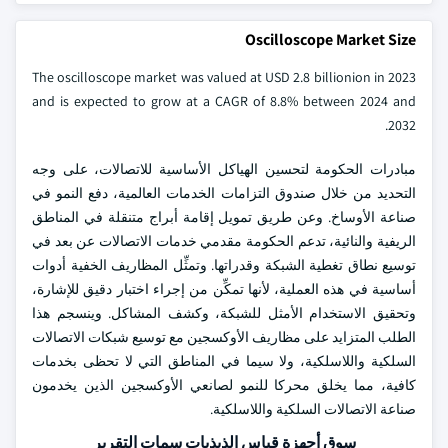
Oscilloscope Market Size
The oscilloscope market was valued at USD 2.8 billionion in 2023
and is expected to grow at a CAGR of 8.8% between 2024 and
2032.
مبادرات الحكومة لتحسين الهياكل الأساسية للاتصالات، على وجه
التحديد من خلال صندوق التزامات الخدمات العالمية، دفع النمو في
صناعة الأوساخ. وعن طريق تمويل إقامة أبراج متنقلة في المناطق
الريفية والنائية، تدعم الحكومة مقدمي خدمات الاتصالات عن بعد في
توسيع نطاق تغطية الشبكة وقدراتها. وتمثِّل المظاريف الخفية أدوات
أساسية في هذه العملية، لأنها تمكِّن من إجراء اختبار دقيق للإشارة،
وتحقيق الاستخدام الأمثل للشبكة، وكشف المشاكل. وينسجم هذا
الطلب المتزايد على مظاريف الأوكسجين مع توسيع شبكات الاتصالات
السلكية واللاسلكية، ولا سيما في المناطق التي لا تحظى بخدمات
كافية، مما يخلق محركا للنمو لصانعي الأوكسجين الذين يخدمون
صناعة الاتصالات السلكية واللاسلكية.
سوق أجهزة قياس الذبذبات سمات التقرير