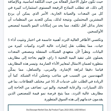
حيث تكون حلول الاختبار الفعالة من حيث التكلفة أساسية. وبالإضافة
إلى ذلك، قد تتطلب النماذج الرفيعة المستوى استثمارات كبيرة في
كل من المعدات والصيانة الجارية، الأمر الذي يمكن أن يردع
المشترين المحتملين. ونتيجة لذلك، يمكن للعديد من المنظمات أن
تختار بدائل أقل تكلفة، مما يحد من إمكانات النمو بالنسبة لمصنعي
الأوكسجين.
وتكتسي الأظافر العالية التردد أهمية حاسمة في اختبار وتثبيت أداء 5
جيات، مما يتطلب نقل إشارات عالية التردد وكميات كبيرة من
البيانات. ونظراً لأن متعهدي الشبكات المتنقلة ومصنعي المعدات
يعملون على تنفيذ البنية التحتية 5 زاي، فإنهم بحاجة إلى مظاريف
متطورة لضمان الامتثال لمعايير الأداء الصارمة. وتيسر هذه المظاريف
قياسا دقيقا لنزاهة الإشارة، والمربى، والتساهل، مما يمكّن
المهندسين من التسبب في متاعب وتحسّن أداء الشبكة. كما أن
الزيادة في الطلب على خدمات الـ 5G عبر مختلف القطاعات، بما في
ذلك السيارات، والرعاية الصحية، واليو تي، تضاعف من الحاجة إلى
مظاريف عالية التردد، مما يتيح فرصة نمو قيمة للمصنعين الذين
يقدمون خدماتهم إلى هذه السوق المتطورة.