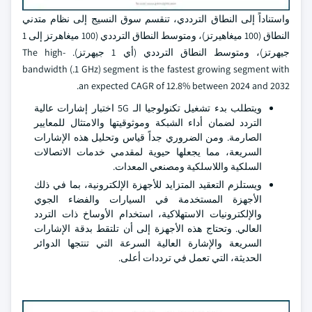
واستناداً إلى النطاق الترددي، تنقسم سوق النسيج إلى نظام متدني
النطاق (100 ميغاهيرتز)، ومتوسط النطاق الترددي (100 ميغاهرتز إلى 1
جيهرتز)، ومتوسط النطاق الترددي (أي 1 جيهرتز). The high-
bandwidth (.1 GHz) segment is the fastest growing segment with
an expected CAGR of 12.8% between 2024 and 2032.
ويتطلب بدء تشغيل تكنولوجيا الـ 5G اختبار إشارات عالية
التردد لضمان أداء الشبكة وموثوقيتها والامتثال للمعايير
الصارمة. ومن الضروري جداً قياس وتحليل هذه الإشارات
السريعة، مما يجعلها حيوية لمقدمي خدمات الاتصالات
السلكية واللاسلكية ومصنعي المعدات.
ويستلزم التعقيد المتزايد للأجهزة الإلكترونية، بما في ذلك
الأجهزة المستخدمة في السيارات والفضاء الجوي
والإلكترونيات الاستهلاكية، استخدام الأوساخ ذات التردد
العالي. وتحتاج هذه الأجهزة إلى أن تلتقط بدقة الإشارات
السريعة والإشارة العالية السرعة التي تنتجها الدوائر
الحديثة، التي تعمل في ترددات أعلى.