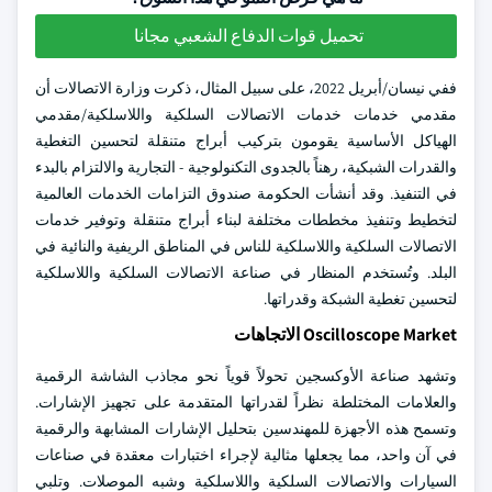
تحميل قوات الدفاع الشعبي مجانا
ففي نيسان/أبريل 2022، على سبيل المثال، ذكرت وزارة الاتصالات أن
مقدمي خدمات خدمات الاتصالات السلكية واللاسلكية/مقدمي
الهياكل الأساسية يقومون بتركيب أبراج متنقلة لتحسين التغطية
والقدرات الشبكية، رهناً بالجدوى التكنولوجية - التجارية والالتزام بالبدء
في التنفيذ. وقد أنشأت الحكومة صندوق التزامات الخدمات العالمية
لتخطيط وتنفيذ مخططات مختلفة لبناء أبراج متنقلة وتوفير خدمات
الاتصالات السلكية واللاسلكية للناس في المناطق الريفية والنائية في
البلد. وتُستخدم المنظار في صناعة الاتصالات السلكية واللاسلكية
لتحسين تغطية الشبكة وقدراتها.
Oscilloscope Market الاتجاهات
وتشهد صناعة الأوكسجين تحولاً قوياً نحو مجاذب الشاشة الرقمية
والعلامات المختلطة نظراً لقدراتها المتقدمة على تجهيز الإشارات.
وتسمح هذه الأجهزة للمهندسين بتحليل الإشارات المشابهة والرقمية
في آن واحد، مما يجعلها مثالية لإجراء اختبارات معقدة في صناعات
السيارات والاتصالات السلكية واللاسلكية وشبه الموصلات. وتلبي