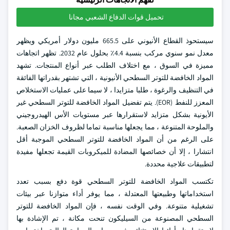
تحميل قوات الدفاع الشعبي مجانا
سيستحوذ القطاع الأنيوني على 665.5 مليون دولار أمريكي ويظهر
معدل نمو سنوي مركب بنسبة 4.4٪ بحلول عام 2032. تظهر اتجاهات
مميزة في السوق ، مع اختلاف الطلب عبر أنواع المنتجات. تشهد
المواد الخافضة للتوتر السطحي الأنيونية ، التي تشتهر بقدراتها الفائقة
في التنظيف والرغوة ، طلبا متزايدا ، لا سيما على عمليات الاستخلاص
المعزز للنفط (EOR). يتم تفضيل المواد الخافضة للتوتر السطحي غير
الأيونية بشكل متزايد لاستقرارها عبر مستويات الأس الهيدروجيني
والملوحة المتنوعة ، مما يجعلها مناسبة تماما لظروف الخزان الصعبة.
على الرغم من أن المواد الخافضة للتوتر السطحي الموجبة أقل
انتشارا ، إلا أن خصائصها المضادة للميكروبات القيمة تجعلها مفيدة
لتطبيقات علاجية محددة.
تكتسب المواد الخافضة للتوتر السطحي قوة دفع بسبب تعدد
استخداماتها وطبيعتها المعتدلة ، مما يوفر أداء متوازنا عبر بيئات
تشغيلية متنوعة. وفي الوقت نفسه ، فإن المواد الخافضة للتوتر
السطحي المصنوعة من السيليكون تنحت مكانة ، تم الإشادة بها