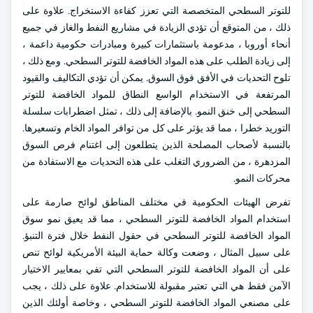
للتوتر السطحي المتخصصة التي تعزز كفاءة الاستخراج. علاوة على
ذلك ، من المتوقع أن تؤدي الزيادة في مشاريع النفط والغاز في جميع
أنحاء أوروبا ، مدعومة باستثمارات كبيرة ومبادرات حكومية داعمة ،
إلى زيادة الطلب على هذه المواد الخافضة للتوتر السطحي. ومع ذلك ،
تلوح التحديات في الأفق فوق السوق. يمكن أن تؤدي التكاليف والقيود
المرتفعة في الاستخدام الواسع النطاق للمواد الخافضة للتوتر
السطحي إلى خنق النمو. بالإضافة إلى ذلك ، تمثل اضطرابات سلسلة
التوريد خطرا ، مما قد يؤثر على كل من توافر المواد الخام وتسعيرها.
بالنسبة لأصحاب المصلحة الذين يتطلعون إلى اغتنام فرص السوق
المزدهرة ، من الضروري التغلب على هذه التحديات مع الاستفادة من
محركات النمو.
تفرض الهيئات الحكومية في مختلف المناطق لوائح صارمة على
استخدام المواد الخافضة للتوتر السطحي ، مما قد يعيق نمو سوق
المواد الخافضة للتوتر السطحي في حقول النفط خلال فترة التنبؤ.
على سبيل المثال ، وضعت وكالة حماية البيئة الأمريكية لوائح تنص
على أن المواد الخافضة للتوتر السطحي التي تفي بمعايير الاختيار
الآمن فقط هي التي تعتبر مقبولة للاستخدام. علاوة على ذلك ، يجب
على مصنعي المواد الخافضة للتوتر السطحي ، وخاصة أولئك الذين