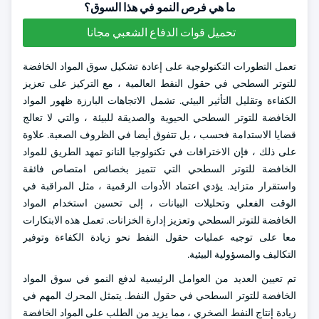
ما هي فرص النمو في هذا السوق؟
تحميل قوات الدفاع الشعبي مجانا
تعمل التطورات التكنولوجية على إعادة تشكيل سوق المواد الخافضة
للتوتر السطحي في حقول النفط العالمية ، مع التركيز على تعزيز
الكفاءة وتقليل التأثير البيئي. تشمل الاتجاهات البارزة ظهور المواد
الخافضة للتوتر السطحي الحيوية والصديقة للبيئة ، والتي لا تعالج
قضايا الاستدامة فحسب ، بل تتفوق أيضا في الظروف الصعبة. علاوة
على ذلك ، فإن الاختراقات في تكنولوجيا النانو تمهد الطريق للمواد
الخافضة للتوتر السطحي التي تتميز بخصائص امتصاص فائقة
واستقرار متزايد. يؤدي اعتماد الأدوات الرقمية ، مثل المراقبة في
الوقت الفعلي وتحليلات البيانات ، إلى تحسين استخدام المواد
الخافضة للتوتر السطحي وتعزيز إدارة الخزانات. تعمل هذه الابتكارات
معا على توجيه عمليات حقول النفط نحو زيادة الكفاءة وتوفير
التكاليف والمسؤولية البيئية.
تم تعيين العديد من العوامل الرئيسية لدفع النمو في سوق المواد
الخافضة للتوتر السطحي في حقول النفط. يتمثل المحرك المهم في
زيادة إنتاج النفط الصخري ، مما يزيد من الطلب على المواد الخافضة