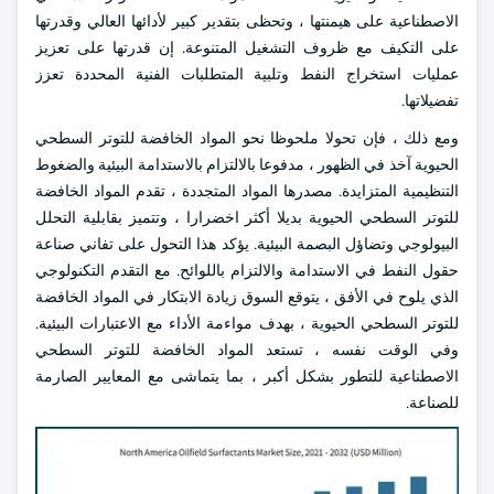
الاصطناعية على هيمنتها ، وتحظى بتقدير كبير لأدائها العالي وقدرتها
على التكيف مع ظروف التشغيل المتنوعة. إن قدرتها على تعزيز
عمليات استخراج النفط وتلبية المتطلبات الفنية المحددة تعزز
تفضيلاتها.
ومع ذلك ، فإن تحولا ملحوظا نحو المواد الخافضة للتوتر السطحي
الحيوية آخذ في الظهور ، مدفوعا بالالتزام بالاستدامة البيئية والضغوط
التنظيمية المتزايدة. مصدرها المواد المتجددة ، تقدم المواد الخافضة
للتوتر السطحي الحيوية بديلا أكثر اخضرارا ، وتتميز بقابلية التحلل
البيولوجي وتضاؤل البصمة البيئية. يؤكد هذا التحول على تفاني صناعة
حقول النفط في الاستدامة والالتزام باللوائح. مع التقدم التكنولوجي
الذي يلوح في الأفق ، يتوقع السوق زيادة الابتكار في المواد الخافضة
للتوتر السطحي الحيوية ، بهدف مواءمة الأداء مع الاعتبارات البيئية.
وفي الوقت نفسه ، تستعد المواد الخافضة للتوتر السطحي
الاصطناعية للتطور بشكل أكبر ، بما يتماشى مع المعايير الصارمة
للصناعة.