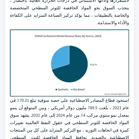
لاستقرارها وأدائها الاستثنائي في درجات الحرارة العالية. باختصار ،
ينجذب السوق نحو المواد الخافضة للتوتر السطحي المتخصصة
والخاصة بالتطبيقات ، مما يؤكد تركيز الصناعة المتزايد على الكفاءة
والأداء والاستدامة.
استحوذ قطاع المصادر الاصطناعية على حصة سوقية تبلغ 70.21٪ في
عام 2023 ، بلغت 789.5 مليون دولار أمريكي ، ومن المتوقع أن ينمو
بمعدل نمو سنوي مركب 4٪ من عام 2024 إلى عام 2032. يشهد سوق
المواد الخافضة للتوتر السطحي في حقول النفط العالمية تغييرات
كبيرة في اتجاهات التوريد ، مع التركيز المتزايد على كل من المنتجات
الاصطناعية والحيوية. تحافظ المواد الخافضة للتوتر السطحي