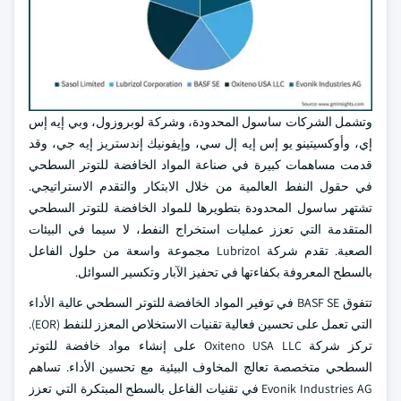
وتشمل الشركات ساسول المحدودة، وشركة لوبروزول، وبي إيه إس
إي، وأوكسيتينو يو إس إيه إل سي، وإيفونيك إندستريز إيه جي، وقد
قدمت مساهمات كبيرة في صناعة المواد الخافضة للتوتر السطحي
في حقول النفط العالمية من خلال الابتكار والتقدم الاستراتيجي.
تشتهر ساسول المحدودة بتطويرها للمواد الخافضة للتوتر السطحي
المتقدمة التي تعزز عمليات استخراج النفط، لا سيما في البيئات
الصعبة. تقدم شركة Lubrizol مجموعة واسعة من حلول الفاعل
بالسطح المعروفة بكفاءتها في تحفيز الآبار وتكسير السوائل.
تتفوق BASF SE في توفير المواد الخافضة للتوتر السطحي عالية الأداء
التي تعمل على تحسين فعالية تقنيات الاستخلاص المعزز للنفط (EOR).
تركز شركة Oxiteno USA LLC على إنشاء مواد خافضة للتوتر
السطحي متخصصة تعالج المخاوف البيئية مع تحسين الأداء. تساهم
Evonik Industries AG في تقنيات الفاعل بالسطح المبتكرة التي تعزز