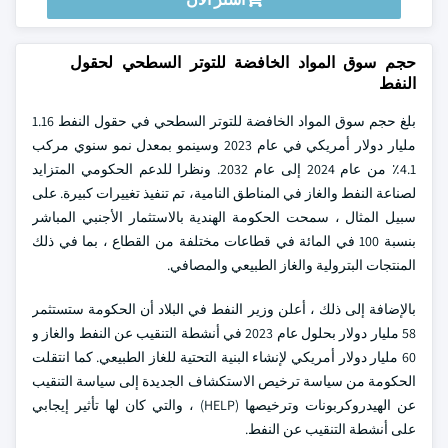
حجم سوق المواد الخافضة للتوتر السطحي لحقول
النفط
بلغ حجم سوق المواد الخافضة للتوتر السطحي في حقول النفط 1.16
مليار دولار أمريكي في عام 2023 وسينمو بمعدل نمو سنوي مركب
4.1٪ من عام 2024 إلى عام 2032. ونظرا للدعم الحكومي المتزايد
لصناعة النفط والغاز في المناطق النامية، تم تنفيذ تغييرات كبيرة. على
سبيل المثال ، سمحت الحكومة الهندية بالاستثمار الأجنبي المباشر
بنسبة 100 في المائة في قطاعات مختلفة من القطاع ، بما في ذلك
المنتجات البترولية والغاز الطبيعي والمصافي.
بالإضافة إلى ذلك ، أعلن وزير النفط في البلاد أن الحكومة ستستثمر
58 مليار دولار بحلول عام 2023 في أنشطة التنقيب عن النفط والغاز و
60 مليار دولار أمريكي لإنشاء البنية التحتية للغاز الطبيعي. كما انتقلت
الحكومة من سياسة ترخيص الاستكشاف الجديدة إلى سياسة التنقيب
عن الهيدروكربونات وترخيصها (HELP) ، والتي كان لها تأثير إيجابي
على أنشطة التنقيب عن النفط.