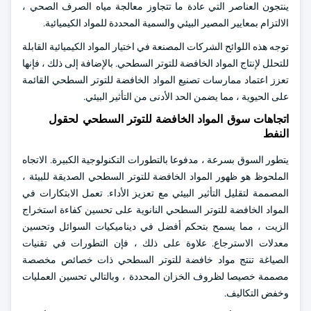
ينتجون العناصر التي عادة ما تتجاوز معالجة مياه الصرف الصحي ،
الالتزام بمعايير المصير البيئي والسمية المحددة للمواد الكيميائية.
توجه هذه اللوائح الشركات المصنعة في اختيار المواد الكيميائية القابلة
للتحلل لإنتاج المواد الخافضة للتوتر السطحي. بالإضافة إلى ذلك ، فإنها
تعزز اعتماد ممارسات تصنيع المواد الخافضة للتوتر السطحي القائمة
على الحيوية ، مما يضمن الحد الأدنى من التأثير البيئي.
اتجاهات سوق المواد الخافضة للتوتر السطحي لحقول
النفط
يتطور السوق بسرعة ، مدفوعا بالتطورات التكنولوجية الكبيرة. الاتجاه
الملحوظ هو ظهور المواد الخافضة للتوتر السطحي الصديقة للبيئة ،
المصممة لتقليل التأثير البيئي مع تعزيز الأداء. تعمل الابتكارات في
المواد الخافضة للتوتر السطحي النانوية على تحسين كفاءة استخراج
الزيت ، مما يسمح بتحكم أفضل في ديناميكيات السوائل وتحسين
معدلات الاسترجاع. علاوة على ذلك ، فإن التطورات في تقنيات
الصياغة تنتج مواد خافضة للتوتر السطحي ذات خصائص مخصصة
مصممة خصيصا لظروف الخزان المحددة ، وبالتالي تحسين العمليات
وخفض التكاليف.