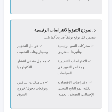
5. نموذج التنبؤ والافتراضات الرئيسية
يتضمن كل توقع توثيقاً صريحاً لما يلي:
✓ محركات النمو الرئيسية
✓ عوامل التحجيم
وتأثيرها المفترض
وسيناريوهات التخفيف
✓ الافتراضات التنظيمية
✓ معامل منحنى انتشار
ومخاطر التغيير في
التكنولوجيا
السياسات
✓ الافتراضات الاقتصادية
✓ ديناميكيات التنافس
الكلية (نمو الناتج المحلي
وتوقعات دخول/خروج
الإجمالي، التضخم، العملة)
السوق