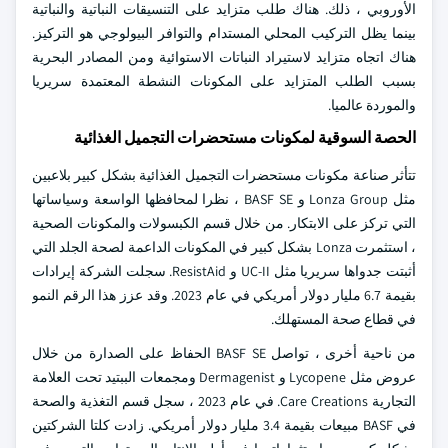
الأوروبي ، ذلك. هناك طلب متزايد على التنسيقات النباتية والنباتية
بينما يظل التركيب المحلي المستدام والتوافر البيولوجي هو التركيز.
هناك اتجاه متزايد لاستيراد النباتات الاستوائية ومن المصادر البحرية
بسبب الطلب المتزايد على المكونات النشطة المعتمدة سريريا
والموردة عالميا.
الحصة السوقية لمكونات مستحضرات التجميل الغذائية
تتأثر صناعة مكونات مستحضرات التجميل الغذائية بشكل كبير بلاعبين
مثل Lonza Group و BASF SE ، نظرا لمحافظها الواسعة وسياساتها
التي تركز على الابتكار. من خلال قسم الكبسولات والمكونات الصحية
، استثمرت Lonza بشكل كبير في المكونات الداعمة لصحة الجلد التي
أثبتت جدواها سريريا مثل UC-II و ResistAid. سجلت الشركة إيرادات
بقيمة 6.7 مليار دولار أمريكي في عام 2023. وقد عزز هذا الرقم النمو
في قطاع صحة المستهلك.
من ناحية أخرى ، تواصل BASF SE الحفاظ على الصدارة من خلال
عروض مثل Lycopene و Dermagenist ومجمعات الببتيد تحت العلامة
التجارية Care Creations. في عام 2023 ، سجل قسم التغذية والصحة
في BASF مبيعات بقيمة 3.4 مليار دولار أمريكي. زادت كلتا الشركتين