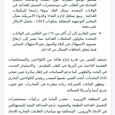
الشاملة في الطلب على مستحضرات التجميل الغذائية في
الولايات المتحدة. تمتلك البلاد سوقا راسخا للمكملات
الغذائية ، ومع تساهل إدارة الغذاء والدواء الأمريكية بشأن
المعايير التوجيهية المتعلقة بمكونات GRAS ، يحصل الابتكار
على دفعة.
تشير التقارير إلى أن أكثر من 75٪ من البالغين في الولايات
المتحدة يتناولون المكملات الغذائية مما يشير إلى ارتفاع
مستوى الاستهلاك في البلاد والتحول نحو الاستهلاك المحلي
فيما يتعلق باتجاهات الجمال من الداخل.
تستفيد الصين من قدرة إنتاج هائلة من الكولاجين والمستخلصات
العشبية الناجمة عن تأثيرها في الطب التقليدي ، والاستثمار الحديث
في البحث والتطوير. كما تدعم السياسات في إطار مبادرة صين صحي
2030 المغذيات. أثبتت الصين نفسها كمصدر رئيسي للكولاجين البحري
، وتظهر البيانات الجمركية زيادة مطردة في الصادرات نحو جنوب
شرق آسيا وأمريكا الشمالية.
في المنطقة الأوروبية ، تتصدر ألمانيا في تركيبات مستحضرات
التجميل الغذائية النظيفة والعضوية. تدعم الصداقة البيئية للمستهلكين
في الاتحاد الأوروبي ، المتحالفة مع سياسات العلامات التجارية للاتحاد