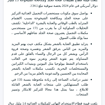
بلغت قيمة قطاع تطبيقات صحة الجلد ومكافحة الشيخوخة 1.3 مليار
دولار أمريكي في عام 2024 بحصة سوقية تبلغ 34.1٪.
يواصل سوق مكونات مستحضرات التجميل الغذائية التركيز
على صحة الجلد ومكافحة الشيخوخة بسبب الاهتمام
المتزايد بالطب الوقائي والعناية بالبشرة "الداخلية". تكشف
التحليلات السلوكية أن ما يقرب من 71٪ من مستخدمي
مكملات التجميل يعتبرون صحة الجلد شاغلهم الأساسي ،
مما يؤكد طلب السوق.
يتزايد تطبيق العناية بالشعر بشكل مكثف حيث يهتم المزيد
والمزيد من الناس بترقق الشعر وتقسره وصحة فروة
الرأس. ويشعر كل من الرجال والنساء بالقلق على قدم
المساواة. يتم تقوية الشعر وتعزيز نموه في الغالب
باستخدام النشط بيولوجيا مثل البيوتين وببتيدات الكيراتين
والمستخلصات البحرية. تكتسب مكملات العناية بالشعر
المحايدة بين الجنسين والمدعومة بالعلم مزيدا من الزخم.
تشير دراسات الصناعة إلى زيادة ملحوظة بنسبة 35٪ في
طلب المستهلكين على منتجات العناية بالشعر القابلة
للابتلاع ، مما يمثل هذا مجالا للتركيز للابتكار وتمييز
المنتجات.
بلغت قيمة قطاع الاستخدام النهائي للمكملات الغذائية 1.6 مليار دولار