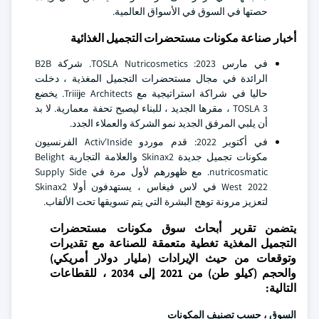
حصتها في السوق في الأسواق العالمية.
أخبار صناعة مكونات مستحضرات التجميل الغذائية
في مارس 2023: TOSLA Nutricosmetics. شركة B2B
الرائدة في مجال مستحضرات التجميل المغذية ، دخلت
حاليا في شراكة استراتيجية مع Triiije Architects. يخضع
TOSLA 3 ، مقرها الجديد ، للبناء ليصبح تحفة معمارية. لا بد
أن يلبي المرفق الجديد نمو الشركة والعملاء الجدد.
في أكتوبر 2022: قدم موردو Activ'Inside الفرنسيون
مكونات تجميل جديدة Skinax2 والعلامة التجارية Belight
nutricosmatic. مع ظهورهم لأول مرة في Supply Side
West 2022 في لاس فيغاس ، يستهدفون أولا Skinax2
لتعزيز مرونة توهج البشرة التي يتم تسويقها تحت الألقاب.
يتضمن تقرير أبحاث سوق مكونات مستحضرات
التجميل المغذية تغطية متعمقة للصناعة مع تقديرات
وتوقعات من حيث الإيرادات (مليار دولار أمريكي)
والحجم (كيلو طن) من 2021 إلى 2034 ، للقطاعات
التالية:
السوق ، حسب تصنيف المكونات