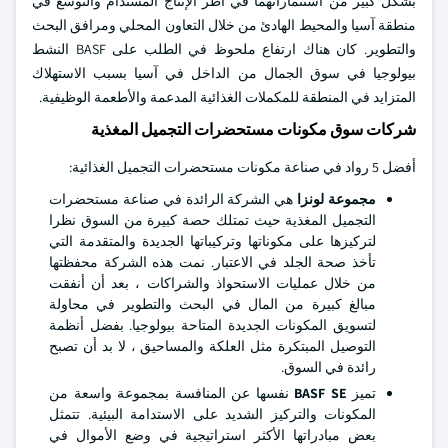
بشكل كبير من استثماراتهما في أطر الإنتاج المستدام والتوسع في
منطقة آسيا والمحيط الهادئ من خلال التعاون المحلي ومرافق البحث
والتطوير. كان هناك ارتفاع ملحوظ في الطلب على BASF النشط
بيولوجيا في سوق الجمال من الداخل في آسيا بسبب الاستهلاك
المتزايد في المنطقة للمكملات الغذائية المدعمة والأطعمة الوظيفية.
شركات سوق مكونات مستحضرات التجميل المغذية
أفضل 5 رواد في صناعة مكونات مستحضرات التجميل الغذائية:
مجموعة لونزا
هي الشركة الرائدة في صناعة مستحضرات
التجميل المغذية حيث تمتلك حصة كبيرة من السوق نظرا
لتركيزها على مكوناتها وتركيباتها الجديدة والمتقدمة التي
تأخذ صحة الجلد في الاعتبار. نمت هذه الشركة محفظتها
من خلال عمليات الاستحواذ والشراكات ، بعد أن أنفقت
مبالغ كبيرة من المال في البحث والتطوير في محاولة
لتسويق المكونات الجديدة المتاحة بيولوجيا. بفضل أنظمة
التوصيل المبتكرة مثل العلكة والمساحيق ، لا بد أن تصبح
رائدة في السوق.
تميز
BASF SE
نفسها عن المنافسة بمجموعة واسعة من
المكونات والتركيز الشديد على الاستدامة البيئية. تتمثل
بعض مبادراتها الأكثر استراتيجية في وضع الأموال في