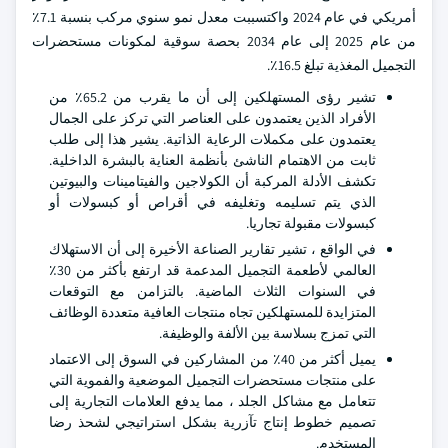
أمريكي في عام 2024 واكتسببت معدل نمو سنوي مركب بنسبة 7.1٪
من عام 2025 إلى عام 2034 بحصة سوقية لمكونات مستحضرات
التجميل المغذية تبلغ 16.5٪.
تشير رؤى المستهلكين إلى أن ما يقرب من 65.2٪ من
الأفراد الذين يعتمدون على العناصر التي تركز على الجمال
يعتمدون على مكملات الرعاية الذاتية. يشير هذا إلى طلب
ثابت من الاهتمام الناشئ بأنظمة العناية بالبشرة الداخلية.
تكشف الأدلة المركبة أن الكولاجين والفيتامينات والبيوتين
الذي يتم تسليمه وتغليفه في أقراص أو كبسولات أو
كبسولات مقبولة تجاريا.
في الواقع ، تشير تقارير الصناعة الأخيرة إلى أن الاستهلاك
العالمي لأطعمة التجميل المدعمة قد ارتفع بأكثر من 30٪
في السنوات الثلاث الماضية. بالتزامن مع التوقعات
المتزايدة للمستهلكين تجاه منتجات العافية متعددة الوظائف
التي تمزج بسلاسة بين الألفة والوظيفة.
يميل أكثر من 40٪ من المشاركين في السوق إلى الاعتماد
على منتجات مستحضرات التجميل الموضعية والفموية التي
تتعامل مع مشاكل الجلد ، مما يدفع العلامات التجارية إلى
تصميم خطوط إنتاج تآزرية بشكل استراتيجي لشحذ رضا
المستخدم.