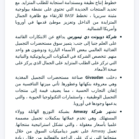
خطوط إنتاج نظيفة ومستدامة استجابة للطلب المتزايد. مع
تحديد المنتجات الجديدة التي تحتوي على نشطة بيولوجية
مثبتة سريريا ، تخطط BASF للارتقاء مع ظاهرة الجمال
المتزايدة من الداخل وتعزيز موطئ قدمها في أوروبا
وأمريكا الشمالية.
شركة دوبونت دي نيمورس
يدافع عن الابتكارات القائمة
على العلم جنبا إلى جنب: يتميز سوق مستحضرات التجميل
الغذائية العالمي ببعض الأسماء البارزة ودوشون هو واحد
منهم. تتخصص الشركة في المكونات البريبايوتيكية والنباتية
التي تركز على الطلب المتزايد على الجمال الذي يركز على
صحة الأمعاء.
دخلت
Givaudan
صناعة مستحضرات التجميل المغذية
وهي معروفة بنكهاتها وعطورها. تأتي ميزتها التنافسية من
إتقان التجارب الحسية ، مما يضيف قيمة إلى منتجات
التجميل الوظيفية ، واستثمارات التكنولوجيا الحيوية ، والتي
يدعمها وجودها في أوروبا.
تشتهر
شركة Amway
بشبكة التوزيع الهائلة وولاء
المستهلك. وهي تخدم عملائها بمكملات تجميل مصممة
علميا بأسعار معقولة ، والتي تشكل استراتيجية منتجاتها.
تعمل Amway على تغيير ديناميكيات السوق من خلال
منتجاتها التي تركز على الراحة والفعالية من خلال زيادة