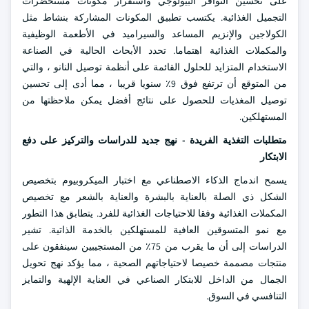
على تحسين التوافر البيولوجي واستقرار مكونات مستحضرات
التجميل الغذائية. يكتسب تطبيق المكونات المشاركة بنشاط مثل
الكولاجين والإنزيم المساعد والسيراميد في الأطعمة الوظيفية
والمكملات الغذائية اهتماما. تحدد الأبحاث الحالية في الصناعة
الاستخدام المتزايد للحلول القائمة على أنظمة توصيل النانو ، والتي
من المتوقع أن ترتفع فوق 9٪ سنويا قريبا ، مما أدى إلى تحسين
توصيل المغذيات للحصول على نتائج أفضل يمكن ملاحظتها من
المستهلكين.
متطلبات التغذية الفريدة - نهج جديد للدراسات والتركيز على دفع
الابتكار
يسمح اندماج الذكاء الاصطناعي مع اختبار الميكروبيوم بتخصيص
الشكل ذي الصلة بالعناية بالبشرة والعناية بالشعر مع تخصيص
المكملات الغذائية وفقا للاحتياجات الغذائية للفرد. يتطابق هذا التطور
مع نمو المتسوقين العافية للمستهلكين بالخدمة الذاتية. تشير
الدراسات إلى أن ما يقرب من 75٪ من المستجيبين سينفقون على
منتجات مصممة خصيصا لاحتياجاتهم الصحية ، مما يؤكد نهج تحويل
الجمال من الداخل للابتكار الصناعي في العناية الإلهية والتمايز
التنافسي في السوق.