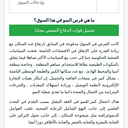
وإدخالات السوق.
ما هي فرص النمو في هذا السوق؟
تحميل قوات الدفاع الشعبي مجانا
كانت الفرص في السوق مدفوعة في السابق بارتفاع عدد السكان مع
زيادة القدرة على الإنفاق في الاقتصادات الناشئة. فتحت السياسات
الصحية الحكومية جنبا إلى جنب مع السياسات الأكثر تساهلا فيما يتعلق
بالمكونات الطبيعية نطاقا للاستخدام. تساهم المنطقة ، وخاصة منطقة
آسيا والمحيط الهادئ ، مع عدد سكانها الكبير والطبقة الوسطى الناشئة
، بشكل كبير في منتجات العافية والتجميل. إن ابتكار تقنيات التجارة
الإلكترونية لأنظمة التوصيل ، وزيادة استهلاك المغذيات ، والجرعات
المتزايدة من الجمال والصحة دائما ما تغذي شعلة النمو.
هناك احتمال كبير للنمو في العقد المقبل بسبب التقدم في البحث
العلمي إلى جانب النهج الشامل للرعاية الصحية. تلعب العوامل
الديموغرافية مثل شيخوخة السكان ، إلى جانب تحول التركيز على
العناية بالبشرة والعناية بالشعر والعناية بالأظافر دورا أيضا.