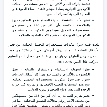
تحتفظ بالولاء القبلي لأكثر من 50٪ من مستخدمي مكملات
الكولاجين التجارية. يسلط مؤشر قاعدة العملاء الضوء على
الفعالية القيادية كمحرك أساسي.
تعتبر الأبحاث النشطة الحديثة المستمدة من المختبر جديرة
بالملاحظة ، خاصة وأن أكثر من 40٪ من مستهلكي
مستحضرات التجميل سيدعمون المكونات المشتقة من
التكنولوجيا الحيوية إذا تم تقديم الأدلة العلمية والسلامة.
بلغت قيمة سوق مكونات مستحضرات التجميل الغذائية من قطاع
الأشكال الصلبة 1.9 مليار دولار أمريكي في عام 2024 من حيث
الشكل ، ومن المتوقع أن يتوسع إلى 6.4٪ من معدل النمو السنوي
المركب خلال الفترة 2025-2034.
نظرا لسهولة الاستخدام والاستقرار والمتانة ، تظل
الكبسولات والأقراص والمساحيق هي أكثر أشكال الجرعات
شيوعا في سوق مكونات مستحضرات التجميل الغذائية.
تتيح هذه التنسيقات التصنيع الاقتصادي والمرونة في جرعة
الوحدة التي تفيد الإنتاج الضخم والتوزيع الدولي.
تشير تقارير الصناعة إلى أن أكثر من 63٪ من المستهلكين
من مختلف الأعمار وفي مجالات التطبيق المختلفة ، بما في
ذلك العناية بالبشرة والعناية بالشعر ، يفضلون شكلا قويا