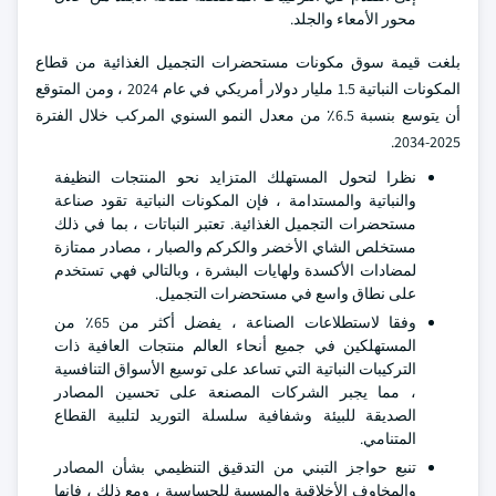
محور الأمعاء والجلد.
بلغت قيمة سوق مكونات مستحضرات التجميل الغذائية من قطاع
المكونات النباتية 1.5 مليار دولار أمريكي في عام 2024 ، ومن المتوقع
أن يتوسع بنسبة 6.5٪ من معدل النمو السنوي المركب خلال الفترة
2025-2034.
نظرا لتحول المستهلك المتزايد نحو المنتجات النظيفة
والنباتية والمستدامة ، فإن المكونات النباتية تقود صناعة
مستحضرات التجميل الغذائية. تعتبر النباتات ، بما في ذلك
مستخلص الشاي الأخضر والكركم والصبار ، مصادر ممتازة
لمضادات الأكسدة ولهايات البشرة ، وبالتالي فهي تستخدم
على نطاق واسع في مستحضرات التجميل.
وفقا لاستطلاعات الصناعة ، يفضل أكثر من 65٪ من
المستهلكين في جميع أنحاء العالم منتجات العافية ذات
التركيبات النباتية التي تساعد على توسيع الأسواق التنافسية
، مما يجبر الشركات المصنعة على تحسين المصادر
الصديقة للبيئة وشفافية سلسلة التوريد لتلبية القطاع
المتنامي.
تنبع حواجز التبني من التدقيق التنظيمي بشأن المصادر
والمخاوف الأخلاقية والمسببة للحساسية ، ومع ذلك ، فإنها