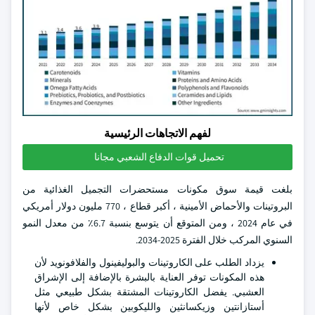
لفهم الاتجاهات الرئيسية
تحميل قوات الدفاع الشعبي مجانا
بلغت قيمة سوق مكونات مستحضرات التجميل الغذائية من
البروتينات والأحماض الأمينية ، أكبر قطاع ، 770 مليون دولار أمريكي
في عام 2024 ، ومن المتوقع أن يتوسع بنسبة 6.7٪ من معدل النمو
السنوي المركب خلال الفترة 2025-2034.
يزداد الطلب على الكاروتينات والبوليفينول والفلافونويد لأن
هذه المكونات توفر العناية بالبشرة بالإضافة إلى الإشراق
العشبي. يفضل الكاروتينات المشتقة بشكل طبيعي مثل
أستازانتين وزيكسانثين والليكوبين بشكل خاص لأنها