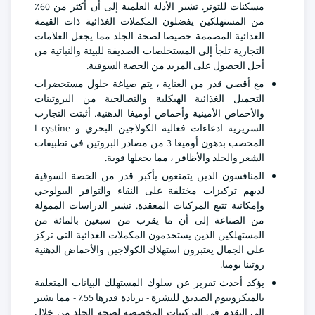
مسكنات للتوتر. تشير الأدلة العلمية إلى أن أكثر من 60٪
من المستهلكين يفضلون المكملات الغذائية ذات القيمة
الغذائية المصممة خصيصا لصحة الجلد مما يجعل العلامات
التجارية تلجأ إلى المستخلصات الصديقة للبيئة والنباتية من
أجل الحصول على المزيد من الحصة السوقية.
مع أقصى قدر من العناية ، يتم صياغة حلول مستحضرات
التجميل الغذائية الهيكلية والتصالحية من البروتينات
والأحماض الأمينية وأحماض أوميغا الدهنية. أثبتت التجارب
السريرية ادعاءات فعالية الكولاجين البحري و L-cystine
المخصب بدهون أوميغا 3 من مصادر البروتين في تطبيقات
الشعر والجلد والأظافر ، مما يجعلها قوية.
المنافسون الذين يتمتعون بأكبر قدر من الحصة السوقية
لديهم تركيزات مختلفة على النقاء والتوافر البيولوجي
وإمكانية تتبع المركبات المعقدة. تشير الدراسات الممولة
من الصناعة إلى أن ما يقرب من سبعين بالمائة من
المستهلكين الذين يستخدمون المكملات الغذائية التي تركز
على الجمال يعتبرون استهلاك الكولاجين والأحماض الدهنية
روتينا يوميا.
يؤكد أحدث تقرير عن سلوك المستهلك البيانات المتعلقة
بالميكروبيوم الصديق للبشرة - بزيادة قدرها 55٪ - مما يشير
إلى التقدم في التركيبات المخصصة لصحة الجلد من خلال