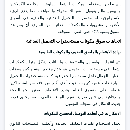
يتم تطوير استخدام المركبات النشطة بيولوجيا ، وخاصة الكولاجين
والبيوتين والبوليفينول ، تقنيا للاستخراج والصياغة ، مما يعزز الرؤية
الاستراتيجية لمستحضرات التجميل الغذائية والعافية في أسواق
الأغذية والمشروبات والمكملات الغذائية. من المتوقع أن ينمو هذا
السوق بنسبة 7.8٪ حتى الفترة المتوقعة.
اتجاهات سوق مكونات مستحضرات التجميل الغذائية
زيادة الاهتمام بالملصق النظيف والمكونات الطبيعية
يتم اعتماد البوليفينول والفيتامينات والنباتات بشكل متزايد كمكونات
نشطة في مستحضرات التجميل. يستخدم معظم المستهلكين منتجات
العناية بالجمال داخل منطقتهم الجغرافية. كانت مستحضرات التجميل
النباتية ذات أهمية كبيرة ، حيث أبدى أكثر من 60٪ من المستهلكين
اهتماما على مستوى العالم. يشير الاهتمام المتغير نحو الصحة
والرفاهية إلى قلق متزايد بسبب الوباء العالمي ، مما يخلق فرصا
جديدة للابتكار في منتجات التجميل.
الابتكارات في أنظمة التوصيل لتحسين المكونات
يعمل استخدام تقنيات التغليف الجديدة وأنظمة المستحلب النانوي