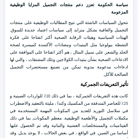
سياسة الحكومة تعزز دعم منتجات التجميل المزايا الوظيفية
المزعومة
تتحول السياسات الناشئة التي تتيح المطالبات الوظيفية على منتجات
التجميل والعافية بشكل متزايد إلى سياسات اعتماد جديدة للسوق.
الهيئات السياسية وهيئات الرقابة الصحية أكثر انفتاحا على فكرة
النشطة بيولوجيا مثل الببتيدات ومضادات الأكسدة كميسرة لصحة
الجلد والشعر. على سبيل المثال ، هم أكثر انفتاحا على الموافقة على
الادعاءات الصحية بشأن ببتيدات الكولاجين وتلك المشتقات ، والتي لها
ادعاءات مدعومة مدوية تمكن من تصنيع مستحضرات التجميل
الصالحة للأكل.
تأثير التعريفات الجمركية
كانت هذه التعريفات الجمركية ، بما في ذلك 10٪ للواردات الصينية و
25٪ للعناصر المتدفقة من المكسيك وكندا ، مليئة بالتعقيد والاضطراب
في سلاسل التوريد للعديد من المكونات المهمة المستخدمة في
مكملات التجميل والأطعمة الوظيفية. معظم المكونات, بما في ذلك
الفيتامينات والمستخلصات العشبية والنباتية وقد تم الحصول عليها
أساسا من الصين. في الواقع ، في بعض الحالات ، لا يوجد بديل. وقد