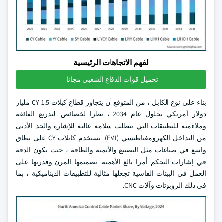
لفهم الاتجاهات الرئيسية
تحميل قوات الدفاع الشعبي مجانا
بناء على نوع الكابل ، من المتوقع أن يتجاوز قطاع كبلات CY 1.5 مليار
دولار أمريكي بحلول عام 2034 ، نظرا لخصائص التدريع الفائقة
وملاءمته للتطبيقات التي تتطلب سلامة عالية للإشارة والحد الأدنى
من التداخل الكهرومغناطيسي (EMI). تستخدم كابلات CY على نطاق
واسع في صناعات مثل التصنيع والأتمتة والطاقة ، حيث تكون الدقة
في إشارات التحكم أمرا بالغ الأهمية. تصميمها المرن وقدرتها على
العمل في البيئات القاسية تجعلها مثالية للتطبيقات الديناميكية ، بما
في ذلك الروبوتات وآلات CNC.