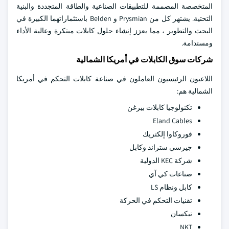
المتخصصة المصممة للتطبيقات الصناعية والطاقة المتجددة والبنية
التحتية. يشتهر كل من Prysmian و Belden باستثماراتهما الكبيرة في
البحث والتطوير ، مما يعزز إنشاء حلول كابلات مبتكرة وعالية الأداء
ومستدامة.
شركات سوق الكابلات في أمريكا الشمالية
اللاعبون الرئيسيون العاملون في صناعة كابلات التحكم في أمريكا
الشمالية هم:
تكنولوجيا كابلات بيرغن
Eland Cables
فوروكاوا إلكتريك
جيرسي ستراند وكابل
شركة KEC الدولية
صناعات كي آي
كابل ونظام LS
تقنيات التحكم في الحركة
نيكسان
NKT