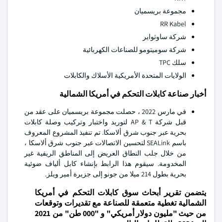
مجموعة بريسميان
RR Kabel
شركة ساوثواير
شركة سوميتومو للصناعات الكهربائية
سلك TPC
الولايات المتحدة الأمريكية الأسلاك والكابلات
أخبار صناعة كابلات التحكم في أمريكا الشمالية
في مارس 2022 ، حصلت مجموعة بريسميان على عقد من
قبل شركة AP & T لتوريد واختبار وتركيب وصلة كابلات
بحرية عبر جنوب شرق ألاسكا. تم تنفيذ المشروع المعروف
باسم SEALink لتحسين الاتصالات عبر جنوب شرق ألاسكا ،
من خلال جلب النطاق العريض إلى المناطق الريفية غير
المخدومة. سيقوم هذا الرابط بإنشاء كابل ألياف ضوئية
بحرية بطول 214 ميلا من جونو إلى جزيرة أمير ويلز.
يتضمن تقرير أبحاث سوق كابلات التحكم في أمريكا
الشمالية تغطية متعمقة للصناعة مع تقديرات وتوقعات
من حيث "مليون دولار أمريكي" و "000 طن" من 2021