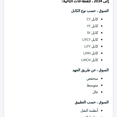
إلى 2034 ، للقطاعات التالية:
السوق ، حسب نوع الكابل
كابل CY
كابل YY
كابل SY
كابل LiYCY
كابل LiYY
كابل LiHH
كابل LiHCH
السوق ، عن طريق الجهد
منخفض
متوسط
عال
السوق ، حسب التطبيق
أنظمة النقل