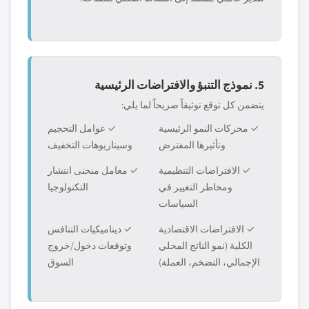
5. نموذج التنبؤ والافتراضات الرئيسية
يتضمن كل توقع توثيقاً صريحاً لما يلي:
✓ محركات النمو الرئيسية
✓ عوامل التحجيم
وتأثيرها المفترض
وسيناريوهات التخفيف
✓ الافتراضات التنظيمية
✓ معامل منحنى انتشار
ومخاطر التغيير في
التكنولوجيا
السياسات
✓ الافتراضات الاقتصادية
✓ ديناميكيات التنافس
الكلية (نمو الناتج المحلي
وتوقعات دخول/خروج
الإجمالي، التضخم، العملة)
السوق