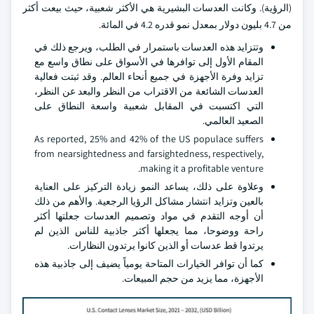
(الرؤية). وكانت العدسات البشيرية هي الأكثر شعبية، حيث بيعت أكثر
من 4.7 بليون دولار بمعدل نمو قدره 4.2 في المائة.
وتتزايد هذه العدسات باستمرار في الطلب، ويرجع ذلك في
المقام الأول إلى توافرها في الأسواق على نطاق واسع مع
تزايد وفرة الأجهزة في جميع أنحاء العالم. وقد ثبتت فعالية
العدسات الشائعة من الاقتراب من النظر والبعد عن النظر،
التي اكتسبت في المقابل شعبية واسعة النطاق على
الصعيد العالمي.
As reported, 25% and 42% of the US populace suffers
from nearsightedness and farsightedness, respectively,
making it a profitable venture.
وعلاوة على ذلك، يساعد النمو زيادة التركيز على العناية
بالعين وتزايد انتشار مشاكل الرؤيا الرجعية. والأهم من ذلك
أن أوجه التقدم في مواد وتصميم العدسات جعلتها أكثر
راحة ووضوحا، مما يجعلها أكثر جاذبية للناس الذين لم
يرتدوا قط عدسات أو الذين كانوا يرتدون النظارات.
كما أن توافر الخيارات المتاحة يومياً يضيف إلى جاذبية هذه
الأجهزة، مما يزيد من حجم المبيعات.