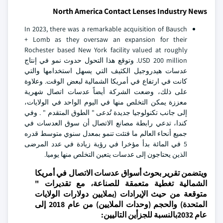
North America Contact Lenses Industry News
In 2023, there was a remarkable acquisition of Bausch
+ Lomb as they oversaw an expansion for their
Rochester based New York facility valued at roughly
USD 200 million. وتوقع هذا التحول حدوث نمو في إنتاج
عدسات هيدروجيل الكثيف التي يسهل استخدامها والتي
كانت في ارتفاع في أمريكا الشمالية لبعض الوقت. وعلاوة
على ذلك، وضعت الشركة أيضاً عدسات اتصال شهرية
معززة يمكن التخلص منها في اليوم الواحد في الولايات،
إلى جانب تكنولوجيا جديدة تُدعى " الطوق المتقدم " . وفي
كندا، تدعي رابطة مصانع الاتصال أن سوق العدسات في
جميع أنحاء العالم ما فتئت تنمو بمعدل سنوي متوسط قدره
5 في المائة بدأ مؤخرا في رؤية زيادة في عدد المرضى
الذين يحتاجون إلى عدسات يتعين التخلص منها يوميا.
ويتضمن تقرير بحوث أسواق عدسات الاتصال في أمريكا
الشمالية تغطية متعمقة للصناعة، مع تقديرات "
متوقعة من حيث الإيرادات (بملايين دولارات الولايات
المتحدة) والحجم (وحدات الملايين) من عام 2018 إلى
عام 2032بالنسبة للجزأين التاليين: