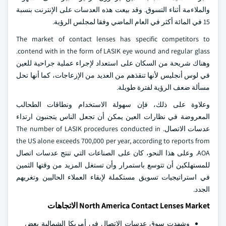
والملاءمة أثناء التسوق. وقد بيعت هذه العدسات على الإنترنت بنسبة
15 في المائة أكثر في العام الماضي وفقا لمجلس الرؤية.
The market of contact lenses has specific competitors to
contend with in the form of LASIK eye wound and regular glass.
وهناك شريحة من السكان على استعداد لإجراء عملية جراحية للعين
في لوس أنجليس لأنها تنقذهم من العديد من الإزعاجات، كما أنها تحل
مسألة ضعف الرؤية لفترة طويلة.
وعلاوة على ذلك، فإن سهولة الاستخدام ونطاقات الطحالب
المعروضة في نظارات العين يمكن أن تجعل الناس يتجنبون ارتداء
عدسات الاتصال. The number of LASIK procedures conducted in
the US alone exceeds 700,000 per year, according to reports from
AOA. وعلى هذا النحو، كان على الصناعات التي تنتج عدسات اتصال
للمستهلكين أن تتوسع باستمرار وأن تستغل المزيد من وقتها الثمين
في استراتيجيات تسويق مستكملة لإبقاء العملاء الحاليين وتغريهم
الجدد.
North America Contact Lenses Market الاتجاهات
وشهدت سوق عدسات الاتصال في أمريكا الشمالية بعض