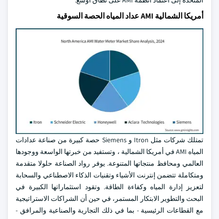
المتحدة إلى اعتماد أنظمة AMI على نطاق أوسع.
أمريكا الشمالية AMI عداد المياه الحصة السوقية
تمتلك شركات مثل Itron و Siemens حصة كبيرة من صناعة عدادات
المياه AMI في أمريكا الشمالية ، وتستفيد من خبرتها الواسعة ووجودها
العالمي ومحافظ منتجاتها المتنوعة. يوفر رواد الصناعة حلولا متقدمة
ومتكاملة تتضمن إنترنت الأشياء وتقنيات الذكاء الاصطناعي والسحابة
لتعزيز إدارة المياه وكفاءة الطاقة. وتقود استثماراتها الكبيرة في
البحث والتطوير الابتكار المستمر، في حين أن الشراكات الاستراتيجية
مع القطاعات الرئيسية - بما في ذلك التجارية والصناعية والمرافق -