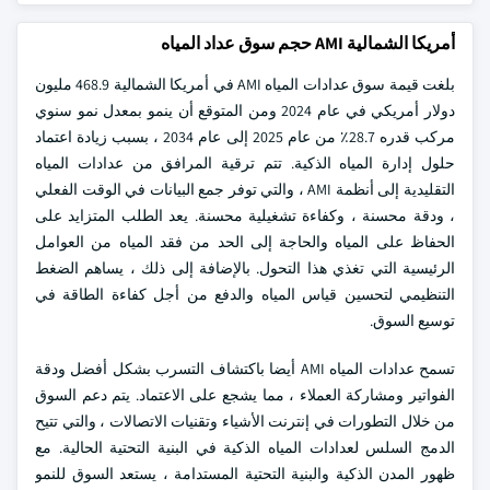
أمريكا الشمالية AMI حجم سوق عداد المياه
بلغت قيمة سوق عدادات المياه AMI في أمريكا الشمالية 468.9 مليون
دولار أمريكي في عام 2024 ومن المتوقع أن ينمو بمعدل نمو سنوي
مركب قدره 28.7٪ من عام 2025 إلى عام 2034 ، بسبب زيادة اعتماد
حلول إدارة المياه الذكية. تتم ترقية المرافق من عدادات المياه
التقليدية إلى أنظمة AMI ، والتي توفر جمع البيانات في الوقت الفعلي
، ودقة محسنة ، وكفاءة تشغيلية محسنة. يعد الطلب المتزايد على
الحفاظ على المياه والحاجة إلى الحد من فقد المياه من العوامل
الرئيسية التي تغذي هذا التحول. بالإضافة إلى ذلك ، يساهم الضغط
التنظيمي لتحسين قياس المياه والدفع من أجل كفاءة الطاقة في
توسيع السوق.
تسمح عدادات المياه AMI أيضا باكتشاف التسرب بشكل أفضل ودقة
الفواتير ومشاركة العملاء ، مما يشجع على الاعتماد. يتم دعم السوق
من خلال التطورات في إنترنت الأشياء وتقنيات الاتصالات ، والتي تتيح
الدمج السلس لعدادات المياه الذكية في البنية التحتية الحالية. مع
ظهور المدن الذكية والبنية التحتية المستدامة ، يستعد السوق للنمو