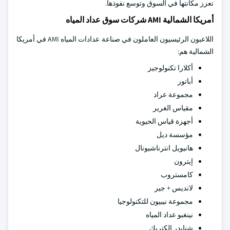
تعزز مكانتها في السوق وتوسع نفوذها.
أمريكا الشمالية AMI شركات سوق عداد المياه
اللاعبون الرئيسيون العاملون في صناعة عدادات المياه AMI في أمريكا
الشمالية هم:
أكلارا تكنولوجيز
أباتور
مجموعة عراد
مقياس الغرير
أجهزة قياس الحيوية
مؤسسة ديل
هانيويل انترناشيونال
إيترون
كامستروب
لانديس + جير
مجموعة نيبيون للتكنولوجيا
نينغبو عداد المياه
شنايدر إلكتريك