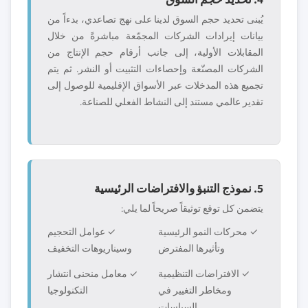
يُبنى تحديد حجم السوق لدينا على نهج تصاعدي، بدءاً من
بيانات إيرادات الشركات المجمّعة مباشرةً من خلال
المقابلات الأولية، إلى جانب أرقام حجم الإنتاج من
الشركات المصنّعة وإحصاءات التثبيت أو النشر. ثم يتم
تجميع هذه المدخلات عبر الأسواق الإقليمية للوصول إلى
تقدير عالمي مستند إلى النشاط الفعلي للصناعة.
5. نموذج التنبؤ والافتراضات الرئيسية
يتضمن كل توقع توثيقاً صريحاً لما يلي:
✓ محركات النمو الرئيسية
✓ عوامل التحجيم
وتأثيرها المفترض
وسيناريوهات التخفيف
✓ الافتراضات التنظيمية
✓ معامل منحنى انتشار
ومخاطر التغيير في
التكنولوجيا
السياسات