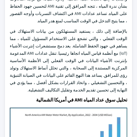
بشأن ندرة المياه ، تتجه المرافق إلى تقنية AMI لتحسين جهود الحفاظ
على المياه. تساعد عدادات AMI في اكتشاف التسربات وأوجه القصور
، مما يتيح التدخل في الوقت المناسب لمنع هدر المياه.
بالإضافة إلى ذلك ، يستفيد المستهلكون من بيانات الاستهلاك في
الوقت الفعلي ، والتي تشجع على الاستخدام المسؤول للمياه ، مما
يساهم في جهود الحفظ الشاملة. يعد دمج مستشعرات إنترنت الأشياء
(IoT) مع أنظمة قياس المياه اتجاها رئيسيا. تنقل عدادات AMI المدعومة
بإنترنت الأشياء البيانات في الوقت الفعلي إلى الأنظمة الأساسية
المركزية المستندة إلى السحابة ، والتي تحلل أنماط الاستهلاك وتولد
رؤى للمرافق. يساعد هذا النهج القائم على البيانات في الصيانة التنبؤية
، والتحسين التشغيلي ، واتخاذ القرارات بشكل أفضل ، مما يؤدي في
النهاية إلى تحسين تقديم الخدمة وتقليل التكاليف التشغيلية.
تحليل سوق عداد المياه AMI في أمريكا الشمالية