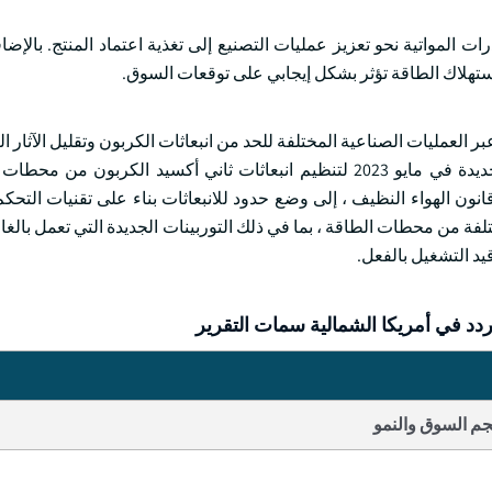
رات المواتية نحو تعزيز عمليات التصنيع إلى تغذية اعتماد المنتج. بالإضا
استهلاك الطاقة تؤثر بشكل إيجابي على توقعات السوق.
العمليات الصناعية المختلفة للحد من انبعاثات الكربون وتقليل الآثار ال
الصناعة. على سبيل المثال ، قدمت وكالة حماية البيئة مقترحات جديدة في مايو 2023 لتنظيم انبعاثات ثاني أكسيد ال
ن الهواء النظيف ، إلى وضع حدود للانبعاثات بناء على تقنيات التحكم
لفة من محطات الطاقة ، بما في ذلك التوربينات الجديدة التي تعمل بالغا
قيد التشغيل بالفعل.
دد في أمريكا الشمالية سمات التقرير
م السوق والنمو