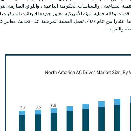
ية الصناعية ، والسياسات الحكومية الداعمة ، واللوائح الصارمة التي
طاقة ستكمل مشهد الصناعة. على سبيل المثال ، في فبراير 2024 ، قدمت وكالة حماية البيئة الأمريكية معايير جديدة للانبعاثات ل
تطبيق هذه المعايير على المركبات بدءا من عام 2032 وستبدأ تدريجيا اعتبارا من عام 2027. تعمل العملية المرحلية ع
ة والثقيلة.