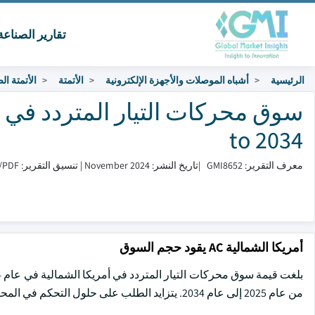
تقارير الصناع
الرئيسية
أشباه الموصلات والأجهزة الإلكترونية
الأتمتة
الأتمتة ال
to 2034
معرف التقرير: GMI8652
|
تاريخ النشر: November 2024
|
تنسيق التقرير: PDF/إكسل/لوحة التحكم/منصة
أمريكا الشمالية AC يقود حجم السوق
من عام 2025 إلى عام 2034. يتزايد الطلب على حلول التحكم في المحركات الموفرة للطاقة ، مدفوعا بالتقدم التكنولوجي سيكمل مشهد الصناعة.