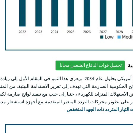
ية
تحميل قوات الدفاع الشعبي مجانا
من المتوقع أن ينمو قطاع الجهد المنخفض بأكثر من 4.7 مليار دولار أمريكي بحلول عام 2034. ويعزى هذا النمو في ال
ح الحكومية الصارمة التي تهدف إلى تعزيز الاستدامة البيئية. من المت
الاستهلاك المتزايد للكهرباء ، جنبا إلى جنب مع تنفيذ لوائح صارمة لكف
ار على تطوير محركات التردد المتغير المتقدمة مع أجهزة استشعار م
التيار المتردد ذات الجهد المنخفض
.