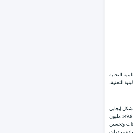
تطوير المستمر للبنية التحتية
ية التحتية،
بشكل إيجابي
. على سبيل المثال ، في أكتوبر 2024 ، خصصت وزارة الطاقة الأمريكية 149.87 مليون
هو جزء من برنامج منح IMPACT ، إلى تقليل الانبعاثات وتحسين
حلول عام 2045. علاوة على ذلك ، فإن زيادة مبادرات