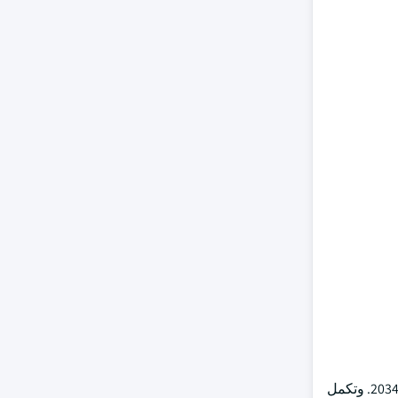
من المتوقع أن يشهد سوق محركات التيار المتردد في أمريكا الشمالية من قطاع توليد الطاقة معدل نمو سنوي مركب يزيد عن 4٪ بحلول عام 2034. وتكمل