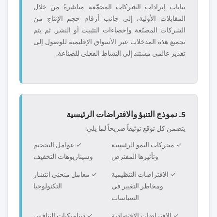
بيانات إيرادات الشركات المجمّعة مباشرةً من خلال
المقابلات الأولية، إلى جانب أرقام حجم الإنتاج من
الشركات المصنّعة وإحصاءات التثبيت أو النشر. ثم يتم
تجميع هذه المدخلات عبر الأسواق الإقليمية للوصول إلى
تقدير عالمي مستند إلى النشاط الفعلي للصناعة.
5. نموذج التنبؤ والافتراضات الرئيسية
يتضمن كل توقع توثيقاً صريحاً لما يلي:
✓ محركات النمو الرئيسية
✓ عوامل التحجيم
وتأثيرها المفترض
وسيناريوهات التخفيف
✓ الافتراضات التنظيمية
✓ معامل منحنى انتشار
ومخاطر التغيير في
التكنولوجيا
السياسات
✓ الافتراضات الاقتصادية
✓ ديناميكيات التنافس