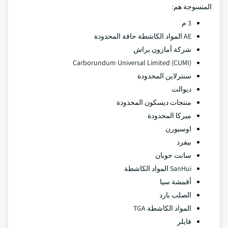
المنسوجة هم:
3 م
AE المواد الكاشطة حافة المحدودة
شركة أمازون براش
Carborundum Universal Limited (CUMI)
سنترلاين المحدودة
ديوالت
منتجات ديسكون المحدودة
ميركا المحدودة
اوسبورن
بيفرد
سانت جوبان
SanHui المواد الكاشطة
أقمشة سيا
الصلب بارد
المواد الكاشطة TGA
فايلر