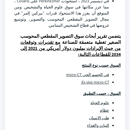
في ديسمبر 2023 ، استحوذت PerkinElmer على Covaris ،
مما عزز مكانتها في سوق علوم الحياة والتشخيص. ومن
المتوقع أن يعزز هذا الاستحواذ قدرات "بيركين إلمر" في
مجال التصوير المقطعي المحوسب والتصوير، وتوسيع
عروضها في قطاع التشخيص المتنامي.
يتضمن تقرير أبحاث سوق التصوير المقطعي المحوسب
الصغير تغطية متعمقة للصناعة
مع تقديرات وتوقعات
من حيث الإيرادات بمليون دولار أمريكي من 2021 إلى
2034 للقطاعات التالية:
السوق حسب نوع المنتج
في الجسم الحي micro-CT
Ex vivo micro-CT
السوق ، حسب التطبيق
علوم الحياة
عظام
طب الاسنان
النبات والغذاء