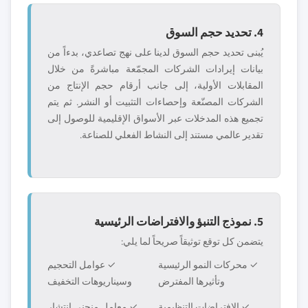
4. تحديد حجم السوق
يُبنى تحديد حجم السوق لدينا على نهج تصاعدي، بدءاً من
بيانات إيرادات الشركات المجمّعة مباشرةً من خلال
المقابلات الأولية، إلى جانب أرقام حجم الإنتاج من
الشركات المصنّعة وإحصاءات التثبيت أو النشر. ثم يتم
تجميع هذه المدخلات عبر الأسواق الإقليمية للوصول إلى
تقدير عالمي مستند إلى النشاط الفعلي للصناعة.
5. نموذج التنبؤ والافتراضات الرئيسية
يتضمن كل توقع توثيقاً صريحاً لما يلي:
✓ محركات النمو الرئيسية
✓ عوامل التحجيم
وتأثيرها المفترض
وسيناريوهات التخفيف
✓ الافتراضات التنظيمية
✓ معامل منحنى انتشار