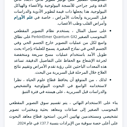
الدقة وغير جراحي للأنسجة البيولوجية والأعضاء والهياكل
البيولوجية. هذا يجعلها ذات قيمة لتطوير الأدوية والدراسات
قبل السريرية وأبحاث الأمراض ، خاصة في
علم الأورام
وأمراض القلب وطب الأعصاب.
على سبيل المثال ، يستخدم نظام التصوير المقطعي
المحوسب الصغير PerkinElmer Quantum GX2 على نطاق
واسع لكل من عمليات التصوير خارج الجسم الحي وفي
الجسم الحي في نماذج الصغيرة. يسمح للعلماء بإجراء بحث
طويل الأمد باستخدام عمليات مسح سريعة ومنخفضة
لجرعة الإشعاع مع الحفاظ على التفاصيل الدقيقة. تساعد
هذه المعدات الباحثين على رؤية تقدم الأمراض وتقييم نتائج
العلاج خلال المرحلة قبل السريرية من البحث.
لذلك ، من المتوقع أن يحافظ قطاع علوم الحياة ، نظرا
لاستخدامه الواسع في البحوث البيولوجية والتشخيص
والدراسات قبل السريرية ، على هيمنته في فترة التنبؤ.
بناء على الاستخدام النهائي ، يتم تقسيم سوق التصوير المقطعي
المحوسب الصغير إلى صناعات ومعاهد بحثية ومختبرات تصوير
تشخيصي ومستخدمين نهائيين آخرين. استحوذ قطاع معاهد البحوث
على أعلى حصة سوقية من الإيرادات بنسبة 37.7٪ في عام 2024.