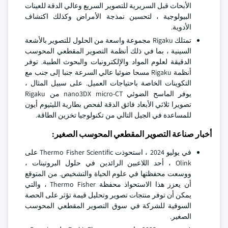
الأبحاث قبل السريرية للتصوير السريع وعالي الدقة للعينات
البيولوجية ، لتحسين نمذجة الأمراض وكذلك اكتشاف
الأدوية.
تمتلك Rigaku مجموعة واسعة من الحلول للتصوير بالأشعة
السينية ، بما في ذلك أنظمة التصوير المقطعي المحوسب
الدقيقة لعلوم المواد والإلكترونيات والبحوث الطبية. توفر
أنظمة Rigaku مسحا ضوئيا عالي السرعة جنبا إلى جنب مع
التكوينات الخاصة باحتياجات العميل. على سبيل المثال ،
يوفر الماسح الضوئي nano3DX micro-CT من Rigaku
تصويرا ثلاثي الأبعاد فائق الدقة لفحص بطارية الليثيوم أيون
للمساعدة في الجيل التالي من تكنولوجيا تخزين الطاقة.
أخبار صناعة التصوير المقطعي المحوسب الصغير:
في يوليو 2024 ، استحوذت Thermo Fisher Scientific على
Olink ، أحد اللاعبين الرائدين في حلول البروتينات ،
ووسعت محفظتها في علوم الحياة والتشخيص. من المتوقع
أن يعزز هذا الاستحواذ محفظة Thermo Fisher ، والتي
يمكن أن توفر منتجات تصوير وتحليل قيمة تؤثر على الحصة
السوقية للشركة في سوق التصوير المقطعي المحوسب
الصغير.