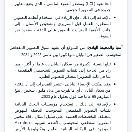
الجامعية (UCL) ومصدر الضوء الماسي ، الذي يضع معايير
جديدة في التصوير الحجمي.
بالإضافة إلى ذلك ، فإن الزيادة في استخدام أنظمة التصوير
المتطورة للعمل قبل السريري وتشخيص الأسنان ، إلى
جانب الأهمية المتزايدة للتصوير عالي الدقة ، ستقود نمو
السوق.
آسيا والمحيط الهادئ
: من المتوقع أن يشهد سوق التصوير المقطعي
المحوسب الصغير في اليابان نموا كبيرا بين عامي 2025 و 2034.
تبلغ النسبة الكبيرة من سكان اليابان 65 عاما أو أكثر ، مما
زاد من الحاجة إلى تقنيات التصوير التشخيصي المتقدمة ،
بما في ذلك التصوير المصغر للتصوير الطبي.
وفقا لمكتب الإحصاء الياباني ، تشير التقديرات إلى أن 29.1٪
من سكان اليابان ، أي ما يقرب من 36.2 مليون شخص ، تبلغ
أعمارهم 65 عاما فما فوق بحلول عام 2023.
بالإضافة إلى ذلك ، تستخدم مؤسسات البحث اليابانية
تقنيات التصوير المقطعي المحوسب الدقيقة للنهوض
بمختلف التخصصات العلمية. على سبيل المثال ، قام مختبر
التصوير المقطعي المحوسب بالأشعة السينية Microfocus
الموجود في الوكالة اليابانية لعلوم وتكنولوجيا الأرض