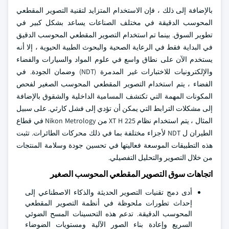
بالإضافة إلى ذلك ، فإن الاستخدام المتزايد لتقنية التصوير المقطعي
المحوسب الدقيقة في مختلف الصناعات يساعد بشكل كبير في
تطوير السوق. بينما تم استخدام التصوير المقطعي المحوسب الدقيق
في البداية فقط في الرعاية الصحية والبحوث الطبية الحيوية ، إلا أنه
يستخدم الآن على نطاق واسع في علوم المواد والسيارات والفضاء
والإلكترونيات للاختبارات غير المدمرة (NDT) وضمان الجودة. في
الفضاء ، يتم استخدام التصوير المقطعي المحوسب الصغير لفحص
المكونات المهمة التي تكتشف المسامية الداخلية والشقوق بالإضافة
إلى مشكلات الترابط التي يمكن أن تؤدي إلى فشل كارثي. على سبيل
المثال ، يتم استخدام نظام XT H 225 من Nikon Metrology في قطاع
الطيران ل NDT لأجزاء مختلفة بما في ذلك محركات الطائرات. تثبت
هذه التطبيقات الموسعة فعاليتها في تحسين جودة وسلامة المنتجات
من خلال التصوير والتحليل التفصيلي.
اتجاهات سوق التصوير المقطعي المحوسب الصغير
أدى دمج تقنيات التصوير الحديثة والذكاء الاصطناعي إلى
إحداث تطورات ملحوظة في أنظمة التصوير المقطعي
المحوسب الدقيقة. تدعم هذه التحسينات المسح الضوئي
السريع وإعادة بناء الصور الآلية ومستويات الضوضاء