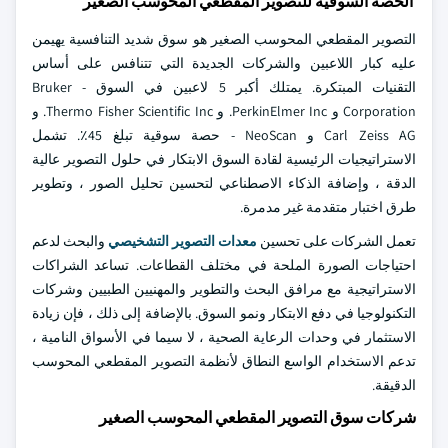
الحصة السوقية للتصوير المقطعي المحوسب الصغير
التصوير المقطعي المحوسب الصغير هو سوق شديد التنافسية يهيمن
عليه كبار اللاعبين والشركات الجديدة التي تتنافس على أساس
التقنيات المبتكرة. يمتلك أكبر 5 لاعبين في السوق - Bruker
Corporation و PerkinElmer Inc. و Thermo Fisher Scientific Inc. و
Carl Zeiss AG و NeoScan - حصة سوقية تبلغ 45٪. تشمل
الاستراتيجيات الرئيسية لقادة السوق الابتكار في حلول التصوير عالية
الدقة ، وإضافة الذكاء الاصطناعي لتحسين تحليل الصور ، وتطوير
طرق اختبار متقدمة غير مدمرة.
تعمل الشركات على تحسين
معدات التصوير التشخيصي
والبحث لدعم
احتياجات الصورة الملحة في مختلف القطاعات. تساعد الشراكات
الاستراتيجية مع مرافق البحث والتطوير والمهنيين الطبيين وشركات
التكنولوجيا في دفع الابتكار ونمو السوق. بالإضافة إلى ذلك ، فإن زيادة
الاستثمار في وحدات الرعاية الصحية ، لا سيما في الأسواق النامية ،
تدعم الاستخدام الواسع النطاق لأنظمة التصوير المقطعي المحوسب
الدقيقة.
شركات سوق التصوير المقطعي المحوسب الصغير