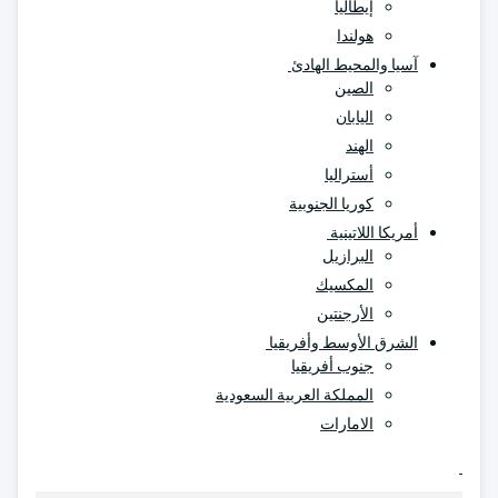
إيطاليا
هولندا
آسيا والمحيط الهادئ
الصين
اليابان
الهند
أستراليا
كوريا الجنوبية
أمريكا اللاتينية
البرازيل
المكسيك
الأرجنتين
الشرق الأوسط وأفريقيا
جنوب أفريقيا
المملكة العربية السعودية
الامارات