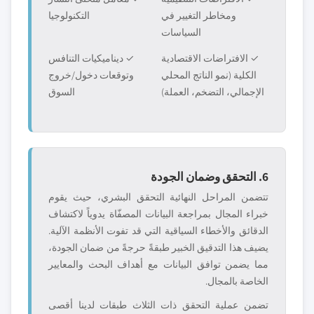
ومخاطر التغيير في
التكنولوجيا
السياسات
✓ الافتراضات الاقتصادية
✓ ديناميكيات التنافس
الكلية (نمو الناتج المحلي
وتوقعات دخول/خروج
الإجمالي، التضخم، العملة)
السوق
6. التحقق وضمان الجودة
تتضمن المراحل النهائية التحقق البشري، حيث يقوم
خبراء المجال بمراجعة البيانات المصفّاة يدوياً لاكتشاف
الدقائق والأخطاء السياقية التي قد تفوت الأنظمة الآلية.
يضيف هذا التدقيق الخبير طبقةً حرجةً من ضمان الجودة،
مما يضمن توافق البيانات مع أهداف البحث والمعايير
الخاصة بالمجال.
تضمن عملية التحقق ذات الثلاث طبقات لدينا أقصى