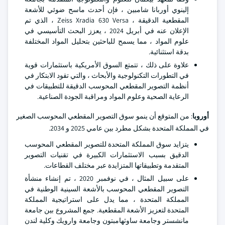
إلينوي أوربانا شامبين ، فإن أحدث ماسح ضوئي للأشعة
المقطعية الدقيقة ، Zeiss Xradia 630 Versa ، الذي تم
الإعلان عنه في أبريل 2024 ، يعزز البحث التأسيسي في
علوم المواد ، مما يسمح للباحثين بتحليل المواد المختلفة
بدقة استثنائية.
علاوة على ذلك ، تتمتع السوق الأمريكية باستثمارات قوية
في التطورات التكنولوجية والأبحاث ، والتي تقود الابتكار في
أنظمة التصوير المقطعي المحوسب الدقيقة للتطبيقات في
الرعاية الصحية وعلوم المواد ومراقبة الجودة الصناعية.
أوروبا
: من المتوقع أن ينمو سوق التصوير المقطعي المحوسب الصغير
في المملكة المتحدة بشكل مطرد بين عامي 2025 و 2034.
يتزايد سوق المملكة المتحدة للتصوير المقطعي المحوسب
الدقيق بسبب الاستثمارات الكبيرة في تقنيات التصوير
المتقدمة وتطبيقاتها المتزايدة عبر مختلف القطاعات.
على سبيل المثال ، في نوفمبر 2020 ، تم إنشاء منشأة
التصوير المقطعي المحوسب بالأشعة السينية الوطنية في
المملكة المتحدة ، مما يدل على استراتيجية المملكة
المتحدة لتعزيز الأشعة المقطعية. جمع المشروع بين جامعة
مانشستر وجامعة ساوثهامبتون وجامعة وارويك وكلية لندن