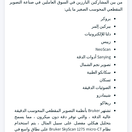
من بين المشاركين البارزين في السوق العاملين في صناعة التصوير
المقطعي المحوسب الصغير ما يلي:
بروكر
بيركين إلمر
دلتا للإلكترونيات
زييس
NeoScan
Sanying أدوات الدقة
تصوير نجم الشمال
سكانكو الطبية
تسكان
الضوئيات الدقيقة
شيمادزو
ريغاكو
تشتهر Bruker بأنظمة التصوير المقطعي المحوسب الدقيقة
عالية الدقة ، والتي توفر دقة دون ميكرون ، مما يسمح
بتحليل هيكلي مفصل. على سبيل المثال ، يتم استخدام
نظام Bruker SkyScan 1275 micro-CT على نطاق واسع في