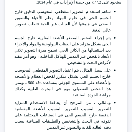
استحوذ على 77.2٪ من حصة الإيرادات في عام 2024.
ساهم استخدام التصوير المقطعي المحوسب الدقيق خارج
الجسم الحي في علوم المواد وعلم الأحياء والتصوير
الصحي في هيمنتها لأن العينات غير الحية تتطلب تصويرا
عالي الدقة.
يتم إجراء الفحص المصغر للأشعة المناوية خارج الجسم
الحي بشكل متزايد على العينات البيولوجية والمواد والأجزاء
بعد استئصالها من الكائن الحي. تسمح ميزة التصوير ثلاثي
الأبعاد بالفحص غير المدمر للهياكل الداخلية ، وهو أمر مفيد
لأغراض البحث والتشخيص.
على سبيل المثال ، يتم اعتماد التصوير المقطعي المحوسب
خارج الجسم الحي بشكل متكرر لفحص العظام والأنسجة
والأعضاء على المستوى الجزئي بمساعدة دقة 500 نانومتر.
هذا الفحص التفصيلي مهم في البحوث الطبية وكذلك
مراقبة الجودة الصناعية.
وبالتالي ، من المرجح أن يحافظ الاستخدام المتزايد
للتصوير المسبب للتصوير المسبب للأشعة المقطعية
الدقيقة خارج الجسم الحي في الصناعات المختلفة على
تفوقه في البحث والتشخيص والتطبيقات الصناعية بسبب
دقته العالية للغاية والتصوير غير المدمر.