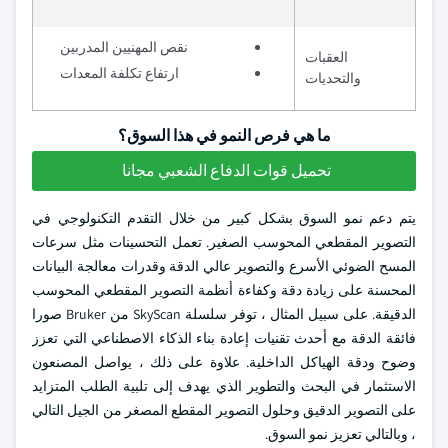
نقص المهنيين المدربين
العقبات
ارتفاع تكلفة المعدات
والتحديات
ما هي فرص النمو في هذا السوق؟
تحميل قوات الدفاع الشعبي مجانا
يتم دعم نمو السوق بشكل كبير من خلال التقدم التكنولوجي في
التصوير المقطعي المحوسب الصغير. تعمل التحسينات مثل سرعات
المسح الضوئي الأسرع والتصوير عالي الدقة وقدرات معالجة البيانات
المحسنة على زيادة دقة وكفاءة أنظمة التصوير المقطعي المحوسب
الدقيقة. على سبيل المثال ، توفر سلسلة SkyScan من Bruker صورا
فائقة الدقة مع أحدث تقنيات إعادة بناء الذكاء الاصطناعي التي تعزز
وضوح ودقة الهياكل الداخلية. علاوة على ذلك ، يواصل المصنعون
الاستثمار في البحث والتطوير الذي يهدف إلى تلبية الطلب المتزايد
على التصوير الدقيق وحلول التصوير المقطع المصغر من الجيل التالي
، وبالتالي تعزيز نمو السوق.