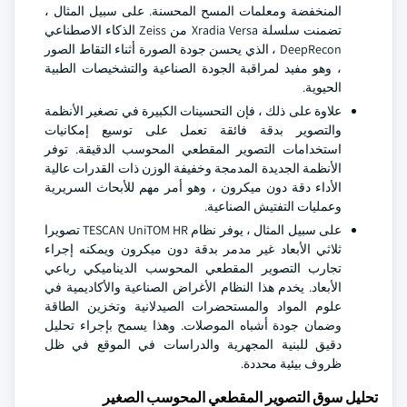
المنخفضة ومعلمات المسح المحسنة. على سبيل المثال ،
تضمنت سلسلة Xradia Versa من Zeiss الذكاء الاصطناعي
DeepRecon ، الذي يحسن جودة الصورة أثناء التقاط الصور
، وهو مفيد لمراقبة الجودة الصناعية والتشخيصات الطبية
الحيوية.
علاوة على ذلك ، فإن التحسينات الكبيرة في تصغير الأنظمة
والتصوير بدقة فائقة تعمل على توسيع إمكانيات
استخدامات التصوير المقطعي المحوسب الدقيقة. توفر
الأنظمة الجديدة المدمجة وخفيفة الوزن ذات القدرات عالية
الأداء دقة دون ميكرون ، وهو أمر مهم للأبحاث السريرية
وعمليات التفتيش الصناعية.
على سبيل المثال ، يوفر نظام TESCAN UniTOM HR تصويرا
ثلاثي الأبعاد غير مدمر بدقة دون ميكرون ويمكنه إجراء
تجارب التصوير المقطعي المحوسب الديناميكي رباعي
الأبعاد. يخدم هذا النظام الأغراض الصناعية والأكاديمية في
علوم المواد والمستحضرات الصيدلانية وتخزين الطاقة
وضمان جودة أشباه الموصلات. وهذا يسمح بإجراء تحليل
دقيق للبنية المجهرية والدراسات في الموقع في ظل
ظروف بيئية محددة.
تحليل سوق التصوير المقطعي المحوسب الصغير