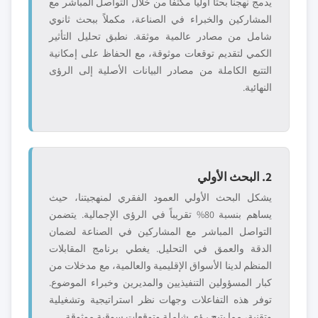
يدمج نهجنا بحثاً أولياً مكثفاً من خلال التواصل المباشر مع
المشاركين والخبراء في الصناعة، مكملاً ببحث ثانوي
شامل من مصادر عالمية موثقة. نطبق تحليل التأثير
الكمي لتقديم توقعات موثوقة، مع الحفاظ على إمكانية
التتبع الكاملة من مصادر البيانات الأصلية إلى الرؤى
النهائية.
2. البحث الأولي
يشكل البحث الأولي العمود الفقري لمنهجيتنا، حيث
يساهم بنسبة 80% تقريباً في الرؤى الإجمالية. يتضمن
التواصل المباشر مع المشاركين في الصناعة لضمان
الدقة والعمق في التحليل. يغطي برنامج المقابلات
المنظم لدينا الأسواق الإقليمية والعالمية، مع مدخلات من
كبار المسؤولين التنفيذيين والمديرين وخبراء الموضوع.
توفر هذه التفاعلات وجهات نظر استراتيجية وتشغيلية
وتقنية، مما يتيح رؤى شاملة وتوقعات سوقية موثوقة.