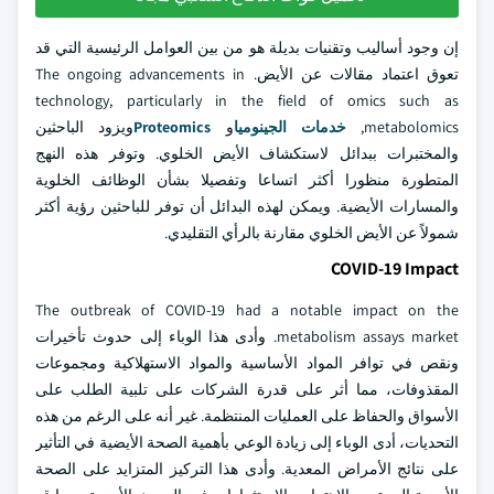
إن وجود أساليب وتقنيات بديلة هو من بين العوامل الرئيسية التي قد
تعوق اعتماد مقالات عن الأيض. The ongoing advancements in
technology, particularly in the field of omics such as
metabolomics,
خدمات الجينوميا
و
Proteomics
ويزود الباحثين
والمختبرات ببدائل لاستكشاف الأيض الخلوي. وتوفر هذه النهج
المتطورة منظورا أكثر اتساعا وتفصيلا بشأن الوظائف الخلوية
والمسارات الأيضية. ويمكن لهذه البدائل أن توفر للباحثين رؤية أكثر
شمولاً عن الأيض الخلوي مقارنة بالرأي التقليدي.
COVID-19 Impact
The outbreak of COVID-19 had a notable impact on the
metabolism assays market. وأدى هذا الوباء إلى حدوث تأخيرات
ونقص في توافر المواد الأساسية والمواد الاستهلاكية ومجموعات
المقذوفات، مما أثر على قدرة الشركات على تلبية الطلب على
الأسواق والحفاظ على العمليات المنتظمة. غير أنه على الرغم من هذه
التحديات، أدى الوباء إلى زيادة الوعي بأهمية الصحة الأيضية في التأثير
على نتائج الأمراض المعدية. وأدى هذا التركيز المتزايد على الصحة