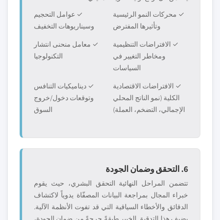
✓ محركات النمو الرئيسية
✓ عوامل التحجيم
وتأثيرها المفترض
وسيناريوهات التخفيف
✓ الافتراضات التنظيمية
✓ معامل منحنى انتشار
ومخاطر التغيير في
التكنولوجيا
السياسات
✓ الافتراضات الاقتصادية
✓ ديناميكيات التنافس
الكلية (نمو الناتج المحلي
وتوقعات دخول/خروج
الإجمالي، التضخم، العملة)
السوق
6. التحقق وضمان الجودة
تتضمن المراحل النهائية التحقق البشري، حيث يقوم
خبراء المجال بمراجعة البيانات المصفّاة يدوياً لاكتشاف
الدقائق والأخطاء السياقية التي قد تفوت الأنظمة الآلية.
يضيف هذا التدقيق الخبير طبقةً حرجةً من ضمان الجودة،