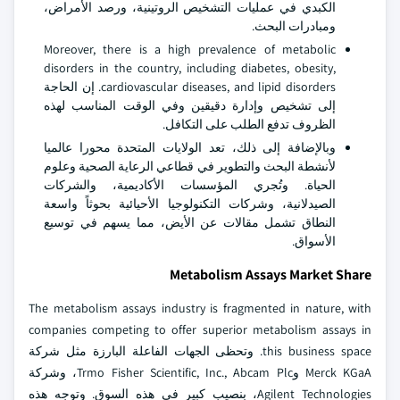
الكبدي في عمليات التشخيص الروتينية، ورصد الأمراض،
ومبادرات البحث.
Moreover, there is a high prevalence of metabolic
disorders in the country, including diabetes, obesity,
cardiovascular diseases, and lipid disorders. إن الحاجة
إلى تشخيص وإدارة دقيقين وفي الوقت المناسب لهذه
الظروف تدفع الطلب على التكافل.
وبالإضافة إلى ذلك، تعد الولايات المتحدة محورا عالميا
لأنشطة البحث والتطوير في قطاعي الرعاية الصحية وعلوم
الحياة. وتُجري المؤسسات الأكاديمية، والشركات
الصيدلانية، وشركات التكنولوجيا الأحيائية بحوثاً واسعة
النطاق تشمل مقالات عن الأيض، مما يسهم في توسيع
الأسواق.
Metabolism Assays Market Share
The metabolism assays industry is fragmented in nature, with
companies competing to offer superior metabolism assays in
this business space. وتحظى الجهات الفاعلة البارزة مثل شركة
Merck KGaA وTrmo Fisher Scientific, Inc., Abcam Plc، وشركة
Agilent Technologies، بنصيب كبير في هذه السوق. وتوجه هذه