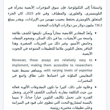
واستناداً إلى التكنولوجيا، فإن سوق المؤخرات الأيضية مجزأة في
التلوينميتري، والفلوري، والمطياف. وفي عام 2023، كان الجزء
المتعلق باللوميتري يحتفظ بنصيب مهيمن من الإيرادات، ويقدر بمبلغ
736.3 مليون دولار من دولارات الولايات المتحدة.
وتُعدّ المقادير اللامعية مجازاً ويمكن تكييفها لكشف طائفة
واسعة من الأيضيات، بما في ذلك السكر، وشحوم الشفاه،
وحامض الأمينو، وغير ذلك من الجزيئات الصغيرة. وهذا
التنافر يجعل التلوين ملائما للتطبيقات المتنوعة في البحوث
الأيضية.
Moreover, these assays are relatively easy to
implement, making them accessible to researchers
with varying levels of expertise. ويساهم تبسيط تقنية
المقاييس الملوّنة في اعتمادها على نطاق واسع في
المختبرات.
وعلاوة على ذلك، كثيرا ما تكون المقذوفات الألوية فعالة
من حيث التكلفة مقارنة بأساليب الكشف الأخرى. وتجعل
القدرة على تحمل تكاليف التلوين خياراً جذاباً، لا سيما
بالنسبة لمشاريع البحث التي تنطوي على قيود في الميزانية
وعلى تطبيقات مختبرية روتينية.