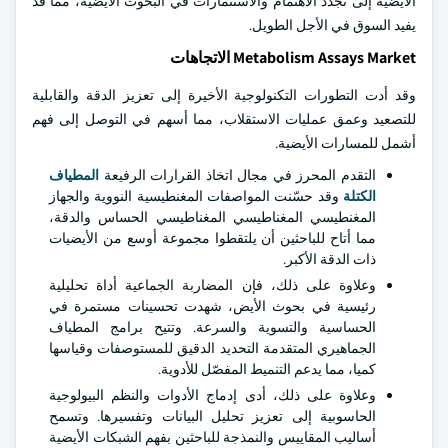
الأيضية إلى تجدد الاهتمام والاستثمارات في البحوث الأيضية، مما قد
يفيد السوق في الأجل الطويل.
Metabolism Assays Market الاتجاهات
وقد أدت التطورات التكنولوجية الأخيرة إلى تعزيز الدقة والقابلية
للتصعيد وعمق عمليات الاستقلاب، مما أسهم في التوصل إلى فهم
أشمل للمسارات الأيضية.
التقدم المحرز في مجال اتخاذ القرارات الرفيعة
المطياف
الكتلة
وقد حسّنت المواصفات المغنطيسية النووية والجهاز
المغنطيسي المغناطيسي المغناطيسي الحساس والدقة،
مما أتاح للباحثين أن يلتقطوا مجموعة أوسع من الأيضيات
ذات الدقة الأكبر.
وعلاوة على ذلك، فإن المضاربة الجماعية أداة تحليلية
رئيسية في بحوث الأيض، شهدت تحسينات مستمرة في
الحساسية والتسوية والسرعة. وتتيح برامج المطياف
الجماهيري المتقدمة التحديد الدقيق للمستوصفات وقياسها
كميا، مما يدعم التنميط المفصّل للأدوية.
وعلاوة على ذلك، أدى إدماج الأدوات والنظم البيولوجية
الحاسوبية إلى تعزيز تحليل البيانات وتفسيرها. وتسمح
أساليب المقاييس والنمذجة للباحثين بفهم الشبكات الأيضية