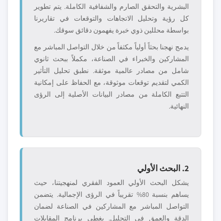
البشرية والتحقق الصارم والشفافية الكاملة. يتم تطوير
كل رؤية وتحليل الاتجاهات والتوقعات في تقاريرنا
بواسطة محللين ذوي خبرة يفهمون دقائق سوقك.
يدمج نهجنا بحثاً أولياً مكثفاً من خلال التواصل المباشر مع
المشاركين والخبراء في الصناعة، مكملاً ببحث ثانوي
شامل من مصادر عالمية موثقة. نطبق تحليل التأثير
الكمي لتقديم توقعات موثوقة، مع الحفاظ على إمكانية
التتبع الكاملة من مصادر البيانات الأصلية إلى الرؤى
النهائية.
2. البحث الأولي
يشكل البحث الأولي العمود الفقري لمنهجيتنا، حيث
يساهم بنسبة 80% تقريباً في الرؤى الإجمالية. يتضمن
التواصل المباشر مع المشاركين في الصناعة لضمان
الدقة والعمق في التحليل. يغطي برنامج المقابلات