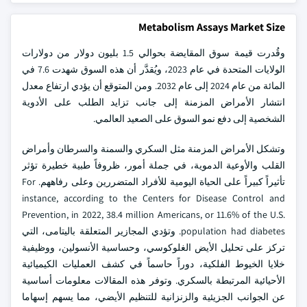
Metabolism Assays Market Size
وقُدرت قيمة سوق المقايضة بحوالي 1.5 بليون دولار من دولارات
الولايات المتحدة في عام 2023، ويُقدَّر أن هذه السوق شهدت 7.6 في
المائة من عام 2024 إلى عام 2032. ومن المتوقع أن يؤدي ارتفاع معدل
انتشار الأمراض المزمنة إلى جانب تزايد الطلب على الأدوية
الشخصية إلى دفع نمو السوق على الصعيد العالمي.
وتشكل الأمراض المزمنة مثل السكري والسمنة والسرطان وأمراض
القلب والأوعية الدموية، في جملة أمور، ظروفاً طبية خطيرة تؤثر
تأثيراً كبيراً على الحياة اليومية للأفراد المتضررين وعلى رفاههم. For
instance, according to the Centers for Disease Control and
Prevention, in 2022, 38.4 million Americans, or 11.6% of the U.S.
population had diabetes. وتؤدي المجازير المتعلقة باليتامى، التي
تركز على تحليل الأيض الغلوكوسي، وحساسية الأنسولين، ووظيفية
خلايا الخيوط الفلكية، دوراً حاسماً في كشف العمليات الكيميائية
الأحيائية المرتبطة بالسكري. وتوفر هذه المقالات معلومات أساسية
عن الجوانب الجزيئية والزنزانية للتنظيم الأيضي، مما يسهم إسهاما