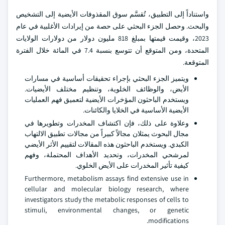
واستناداً إلى التطبيق، تُقسَّم سوق المقذوفات الأيضية إلى التشخيص
والبحث. وحصل الجزء البحثي على حصة من إيرادات الأغلبية في عام
2023، وقيمت قيمتها بمبلغ 818 مليون دولار من دولارات الولايات
المتحدة، ومن المتوقع أن تتوسع بنسبة 7.4 في المائة خلال الفترة
المتوقعة.
ويتميز الجزء البحثي بإجراء تحقيقات أساسية في مسارات
الأيض، والوظائف الخلوية، وتنظيم مختلف الأيضيات.
ويستخدم الباحثون المؤخرات الأيضية لتعميق فهم العمليات
الأيضية الأساسية في الخلايا والكائنات.
وعلاوة على ذلك، فإن اكتشاف المخدرات وتطويرها في
مجال البحوث يمثلان مجالاً كبيراً من مجالات تطبيق الالتهاب
الكبدي. ويستخدم الباحثون هذه المقالات لتقييم الأثر الأيضي
لمرشحي المخدرات، وتحديد الأهداف المحتملة، وفهم
كيفية تأثير المخدرات على الأيض الخلوي.
Furthermore, metabolism assays find extensive use in
cellular and molecular biology research, where
investigators study the metabolic responses of cells to
stimuli, environmental changes, or genetic
modifications.