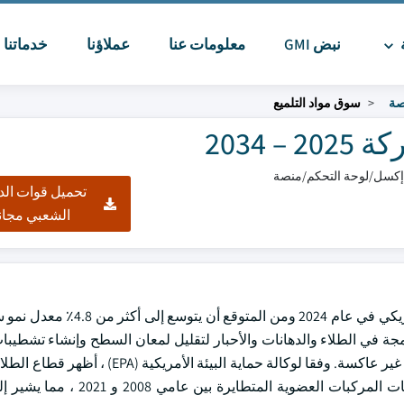
ة
نبض GMI
معلومات عنا
عملاؤنا
خدماتنا
ا
صة
سوق مواد التلميع
2034
تحميل قوات الد
الشعبي مجان
استحوذ سوق وكلاء الحصير العالمي على حجم 440.4 مليون دولار أمريكي في 
ة عن إضافات مدمجة في الطلاء والدهانات والأحبار لتقليل لمعان السطح وإنشاء تشطيب
تتكون هذه المواد من جزيئات دقيقة تشتت الضوء لإنتاج أسطح موحدة غير عاكسة. وفقا لوكالة حم
وهو مستهلك رئيسي لعوامل الحصير ، انخفاضا بنسبة 25٪ في انبعاثات المركبا