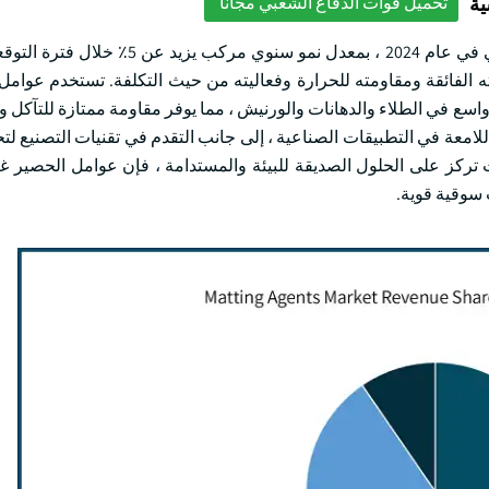
ية
تحميل قوات الدفاع الشعبي مجانا
استحوذ القطاع غير العضوي على أكثر من 276.8 مليون دولار أمريكي في عام 2024 ، بمع
 الفائقة ومقاومته للحرارة وفعاليته من حيث التكلفة. تستخدم عوامل
 واسع في الطلاء والدهانات والورنيش ، مما يوفر مقاومة ممتازة للتآكل 
معة في التطبيقات الصناعية ، إلى جانب التقدم في تقنيات التصنيع لتحس
 تركز على الحلول الصديقة للبيئة والمستدامة ، فإن عوامل الحصير غي
ت سوقية قوية.