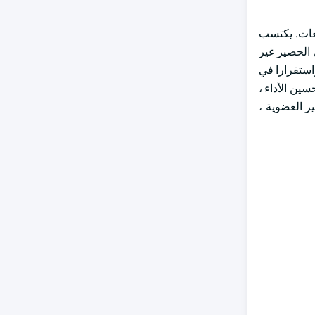
دل نمو سنوي مركب يزيد عن 5٪ خلال فترة التوقعات. يكتسب
 الحصير غير
واستقرارا في
ين الأداء ،
ر العضوية ،