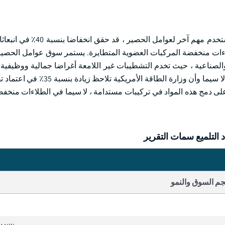
أفادت المفوضية الأوروبية أن قطاع إعادة صقل السيارات ، وهو مستخدم
20 إلى عام 2022 من خلال اعتماد طلاءات منخفضة المركبات العضوية المتطايرة. يستمر سوق عوامل ا
الصناعية ، حيث تخدم التشطيبات غير اللامعة أغراضا جمالية ووظيفية.
عوامل الحصير الصديقة للبيئة وعالية الأداء فرصا كبيرة في السوق ، لا سيما وأن 
ر الصناعة تركيزا متزايدا على دمج هذه المواد في تركيبات مستدامة ، لا سيما في الطلاءات 
التلميع سمات التقرير
م السوق والنمو