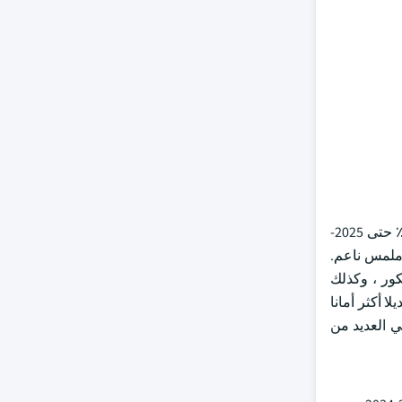
بلغت قيمة قطاع السيليكا من سوق وكلاء الحصير 236.5 مليون دولار أمريكي في عام 2024 وحصل على معدل نمو سنوي مركب بنسبة 4.4٪ حتى 2025-
وملمس ناعم.
كور ، وكذلك
ا أكثر أمانا
ي العديد من