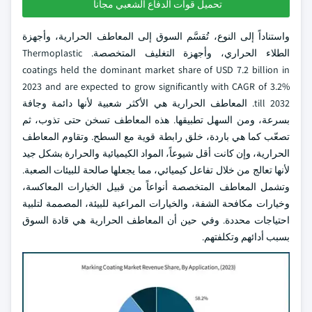
تحميل قوات الدفاع الشعبي مجانا
واستناداً إلى النوع، تُقسَّم السوق إلى المعاطف الحرارية، وأجهزة
الطلاء الحراري، وأجهزة التغليف المتخصصة. Thermoplastic
coatings held the dominant market share of USD 7.2 billion in
2023 and are expected to grow significantly with CAGR of 3.2%
till 2032. المعاطف الحرارية هي الأكثر شعبية لأنها دائمة وجافة
بسرعة، ومن السهل تطبيقها. هذه المعاطف تسخن حتى تذوب، ثم
تصعّب كما هي باردة، خلق رابطة قوية مع السطح. وتقاوم المعاطف
الحرارية، وإن كانت أقل شيوعاً، المواد الكيميائية والحرارة بشكل جيد
لأنها تعالج من خلال تفاعل كيميائي، مما يجعلها صالحة للبيئات الصعبة.
وتشمل المعاطف المتخصصة أنواعاً من قبيل الخيارات المعاكسة،
وخيارات مكافحة الشفة، والخيارات المراعية للبيئة، المصممة لتلبية
احتياجات محددة. وفي حين أن المعاطف الحرارية هي قادة السوق
بسبب أدائهم وتكلفتهم.