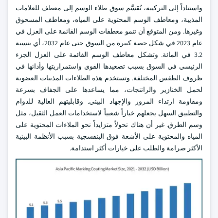
واستناداً إلى التركيبة، تُقسَّم سوق طلاء الوسم إلى معطف للعلامات
المذيبة، ومعاطف الوسم المحتوية على المياه، ومعاطف المسحوق
وغيرها. ومن المتوقع أن تنمو معطفات الوسم القائمة على العزل في
عام 2023 في شكل حصة كبيرة من السوق حتى عام 2032، أي بنسبة
3.2 في المائة. وتشكل معاطف الوسم القائمة على العزل الجزء
الرئيسي في السوق بسبب تصعيدها القوي واستمراريتها وأدائها في
ظروف الطقس المختلفة. وتستخدم هذه الطلاءات المذيبات العضوية
لحمل الخنازير والراتنجات، مما يساعدها على الجفاف بسرعة
ومقاومة ارتداء المرور والإجهاد البيئي. وقابليتهم العالية للدوام
والتطبيق السهل يجعلهم خياراً شعبياً لاستخدامات العمل الثقيل، مثل
وسم الطرق. غير أن هناك تحولاً متزايداً نحو الملاءات المحتوية على
المياه والمحتوية على الأشعة فوق البنفسجية بسبب الأنظمة البيئية
الأكثر صرامة والطلب على خيارات أكثر استدامة.