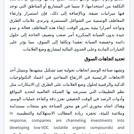
التكلفة من استخدامها، لا سيما في المشاريع أو المناطق التي توجد
فيها ميزانيات ضيقة. وبالإضافة إلى ذلك، فإن استمرار وارتقاء
المعاطف الوسمية من الشواغل المستمرة. وترتدي علامات الطرق
وتواجه أضرارا بيئية بمرور الوقت. إبقاء هذه المعاطف فعالة و تبدو
جيدة بدون الصيانة المتكررة أمر صعب وتضيف الحاجة إلى حلول
دائمة وخفيضة الصيانة تعقيدا وتكلفا إلى السوق، مما يؤثر على
الخيارات المادية وعلى الجدوى المالية لمشاريع وضع العلامات.
تحديد اتجاهات السوق
وتشهد صناعة الوسم اتجاهات تحولية تعيد تشكيل مشهدها. ويتمثل أحد
الاتجاهات الرئيسية في الارتفاع المفاجئ في اعتماد التكنولوجيات
الذكية والرقمية لحلول وضع العلامات على الطرق. إن الابتكارات مثل
نظم التطبيقات التي تسترشد بها الشبكة العالمية لتحديد المواقع
وأدوات الرصد في الوقت الحقيقي تعزز دقة وكفاءة عمليات الوسم.
وهناك اتجاه محوري آخر هو محور الصناعة نحو منتجات مستدامة
وملائمة للبيئة، تحفزه زيادة المطالب الاستهلاكية والتنظيمية. In
response, companies are channeling investments into
developing low-VOC (volatile organic compounds) and