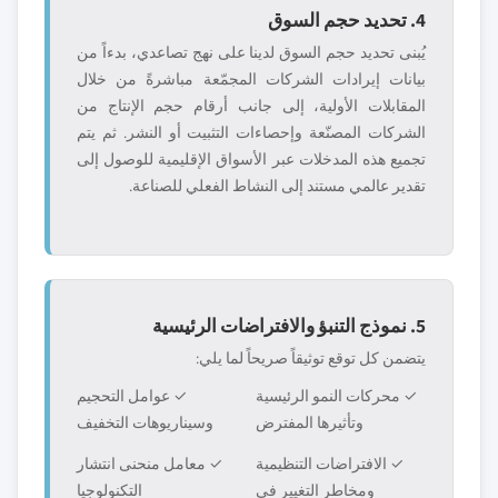
4. تحديد حجم السوق
يُبنى تحديد حجم السوق لدينا على نهج تصاعدي، بدءاً من
بيانات إيرادات الشركات المجمّعة مباشرةً من خلال
المقابلات الأولية، إلى جانب أرقام حجم الإنتاج من
الشركات المصنّعة وإحصاءات التثبيت أو النشر. ثم يتم
تجميع هذه المدخلات عبر الأسواق الإقليمية للوصول إلى
تقدير عالمي مستند إلى النشاط الفعلي للصناعة.
5. نموذج التنبؤ والافتراضات الرئيسية
يتضمن كل توقع توثيقاً صريحاً لما يلي:
✓ محركات النمو الرئيسية
✓ عوامل التحجيم
وتأثيرها المفترض
وسيناريوهات التخفيف
✓ الافتراضات التنظيمية
✓ معامل منحنى انتشار
ومخاطر التغيير في
التكنولوجيا