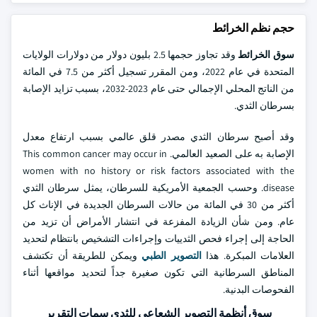
حجم نظم الخرائط
سوق الخرائط
وقد تجاوز حجمها 2.5 بليون دولار من دولارات الولايات
المتحدة في عام 2022، ومن المقرر تسجيل أكثر من 7.5 في المائة
من الناتج المحلي الإجمالي حتى عام 2023-2032، بسبب تزايد الإصابة
بسرطان الثدي.
وقد أصبح سرطان الثدي مصدر قلق عالمي بسبب ارتفاع معدل
الإصابة به على الصعيد العالمي. This common cancer may occur in
women with no history or risk factors associated with the
disease. وحسب الجمعية الأمريكية للسرطان، يمثل سرطان الثدي
أكثر من 30 في المائة من حالات السرطان الجديدة في الإناث كل
عام. ومن شأن الزيادة المفزعة في انتشار الأمراض أن تزيد من
الحاجة إلى إجراء فحص الثدييات وإجراءات التشخيص بانتظام لتحديد
العلامات المبكرة. هذا
التصوير الطبي
ويمكن للطريقة أن تكتشف
المناطق السرطانية التي تكون صغيرة جداً لتحديد مواقعها أثناء
الفحوصات البدنية.
سوق أنظمة التصوير الشعاعي للثدي سمات التقرير