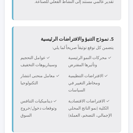
تقدير عالمي مستند إلى النشاط الفعلي للصناعة.
5. نموذج التنبؤ والافتراضات الرئيسية
يتضمن كل توقع توثيقاً صريحاً لما يلي:
✓ محركات النمو الرئيسية
✓ عوامل التحجيم
وتأثيرها المفترض
وسيناريوهات التخفيف
✓ الافتراضات التنظيمية
✓ معامل منحنى انتشار
ومخاطر التغيير في
التكنولوجيا
السياسات
✓ الافتراضات الاقتصادية
✓ ديناميكيات التنافس
الكلية (نمو الناتج المحلي
وتوقعات دخول/خروج
الإجمالي، التضخم، العملة)
السوق