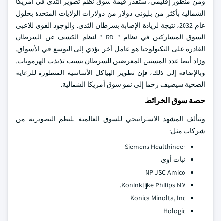
ومن منظور إقليمي، ستُقدر قيمة سوق نظم تصوير الثدي في أمريكا
الشمالية بأكثر من بليوني دولار من دولارات الولايات المتحدة بحلول
عام 2032، نتيجة لزيادة الإصابة بسرطان الثدي. والوجود القوي للاعبي
السوق المشاركين في نظام " RD " لنظم الكشف عن السرطان
القادرة على التكنولوجيا هو عامل آخر يؤدي إلى التوسع في الأسواق.
وزاد أيضا عدد المسنين المعرضين للسرطان بسبب تذبذب الهرمونات.
وبالإضافة إلى ذلك، فإن تطوير الهياكل الأساسية المتطورة للرعاية
الصحية سيضيف زخما إلى نمو سوق أمريكا الشمالية.
حصة سوق الخرائط
وتتألف المشهد الاستراتيجي للسوق العالمية للنظم التصويرية من
شركات مثل:
Siemens Healthineer
نبات أوي
NP JSC Amico
Koninklijke Philips N.V.
Konica Minolta, Inc
Hologic