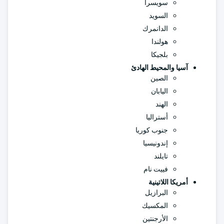
سويسرا
السويد
الدانمرك
هولندا
بلجيكا
آسيا والمحيط الهادئ
الصين
اليابان
الهند
أستراليا
جنوب كوريا
إندونيسيا
تايلند
فييت نام
أمريكا اللاتينية
البرازيل
المكسيك
الأرجنتين