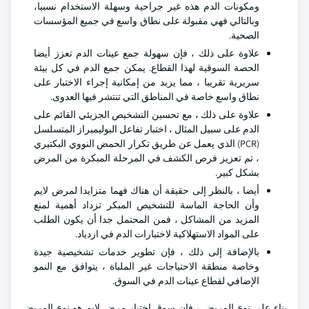
ومكونات الدم هذه غير جراحية وسهلة الاستخدام نسبيا،
وبالتالي فهي مقبولة على نطاق واسع في جميع المؤسسات
الصحية.
علاوة على ذلك ، فإن سهولة جمع عينات الدم تعزز أيضا
الحصة السوقية لهذا القطاع. يمكن جمع الدم في كل بيئة
سريرية تقريبا ، مما يزيد من إمكانية إجراء الاختبار على
نطاق واسع خاصة في المناطق التي تنتشر فيها العدوى.
علاوة على ذلك ، مع تحسين التشخيص الجزيئي القائم على
الدم على سبيل المثال ، اختبار تفاعل البوليميراز المتسلسل
(PCR) الذي يعمل عن طريق تكرار الحمض النووي البكتيري
، تم تعزيز فرص الكشف في المرحلة المبكرة من المرض
بشكل كبير.
أيضا ، بالنظر إلى حقيقة أن هناك فهما متزايدا لمرض لايم
وأن الحاجة الماسة للتشخيص المبكر تزداد أهمية لمنع
المزيد من المشاكل ، فمن المحتمل جدا أن يكون الطلب
على المواد الاستهلاكية لاختبارات الدم في ازدياد.
بالإضافة إلى ذلك ، فإن تطوير خدمات تشخيصية جيدة
وخاصة منطقة الاحتياجات غير الملباة ، يتوافق مع النمو
الإضافي لقطاع عينات الدم في السوق.
بناء على نوع المريض ، فإن سوق اختبار مرض لايم هو نوع المريض