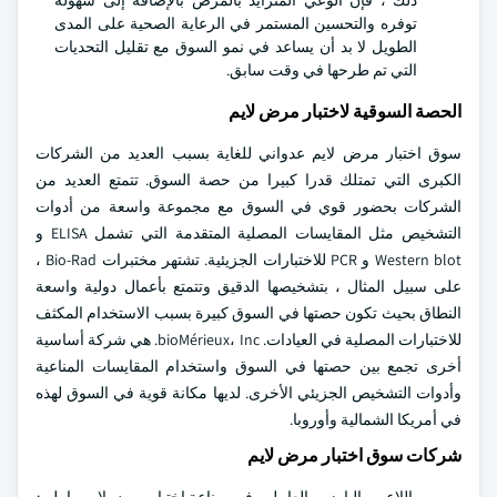
ذلك ، فإن الوعي المتزايد بالمرض بالإضافة إلى سهولة
توفره والتحسين المستمر في الرعاية الصحية على المدى
الطويل لا بد أن يساعد في نمو السوق مع تقليل التحديات
التي تم طرحها في وقت سابق.
الحصة السوقية لاختبار مرض لايم
سوق اختبار مرض لايم عدواني للغاية بسبب العديد من الشركات
الكبرى التي تمتلك قدرا كبيرا من حصة السوق. تتمتع العديد من
الشركات بحضور قوي في السوق مع مجموعة واسعة من أدوات
التشخيص مثل المقايسات المصلية المتقدمة التي تشمل ELISA و
Western blot و PCR للاختبارات الجزيئية. تشتهر مختبرات Bio-Rad ،
على سبيل المثال ، بتشخيصها الدقيق وتتمتع بأعمال دولية واسعة
النطاق بحيث تكون حصتها في السوق كبيرة بسبب الاستخدام المكثف
للاختبارات المصلية في العيادات. bioMérieux، Inc. هي شركة أساسية
أخرى تجمع بين حصتها في السوق واستخدام المقايسات المناعية
وأدوات التشخيص الجزيئي الأخرى. لديها مكانة قوية في السوق لهذه
في أمريكا الشمالية وأوروبا.
شركات سوق اختبار مرض لايم