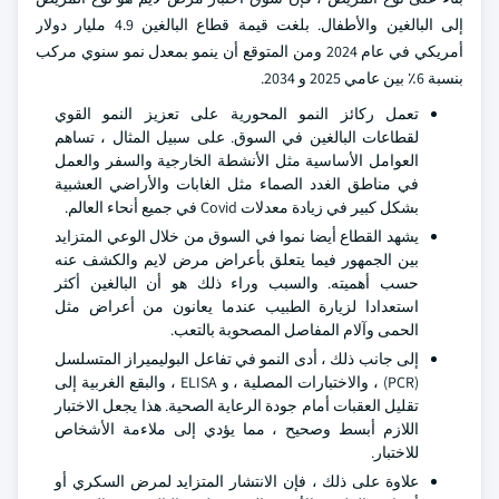
إلى البالغين والأطفال. بلغت قيمة قطاع البالغين 4.9 مليار دولار
أمريكي في عام 2024 ومن المتوقع أن ينمو بمعدل نمو سنوي مركب
بنسبة 6٪ بين عامي 2025 و 2034.
تعمل ركائز النمو المحورية على تعزيز النمو القوي
لقطاعات البالغين في السوق. على سبيل المثال ، تساهم
العوامل الأساسية مثل الأنشطة الخارجية والسفر والعمل
في مناطق الغدد الصماء مثل الغابات والأراضي العشبية
بشكل كبير في زيادة معدلات Covid في جميع أنحاء العالم.
يشهد القطاع أيضا نموا في السوق من خلال الوعي المتزايد
بين الجمهور فيما يتعلق بأعراض مرض لايم والكشف عنه
حسب أهميته. والسبب وراء ذلك هو أن البالغين أكثر
استعدادا لزيارة الطبيب عندما يعانون من أعراض مثل
الحمى وآلام المفاصل المصحوبة بالتعب.
إلى جانب ذلك ، أدى النمو في تفاعل البوليميراز المتسلسل
(PCR) ، والاختبارات المصلية ، و ELISA ، والبقع الغربية إلى
تقليل العقبات أمام جودة الرعاية الصحية. هذا يجعل الاختبار
اللازم أبسط وصحيح ، مما يؤدي إلى ملاءمة الأشخاص
للاختبار.
علاوة على ذلك ، فإن الانتشار المتزايد لمرض السكري أو