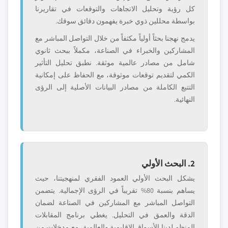
كل رؤية وتحليل الاتجاهات والتوقعات في تقاريرنا
بواسطة محللين ذوي خبرة يفهمون دقائق سوقك.
يدمج نهجنا بحثاً أولياً مكثفاً من خلال التواصل المباشر مع
المشاركين والخبراء في الصناعة، مكملاً ببحث ثانوي
شامل من مصادر عالمية موثقة. نطبق تحليل التأثير
الكمي لتقديم توقعات موثوقة، مع الحفاظ على إمكانية
التتبع الكاملة من مصادر البيانات الأصلية إلى الرؤى
النهائية.
2. البحث الأولي
يشكل البحث الأولي العمود الفقري لمنهجيتنا، حيث
يساهم بنسبة 80% تقريباً في الرؤى الإجمالية. يتضمن
التواصل المباشر مع المشاركين في الصناعة لضمان
الدقة والعمق في التحليل. يغطي برنامج المقابلات
المنظم لدينا الأسواق الإقليمية والعالمية، مع مدخلات من