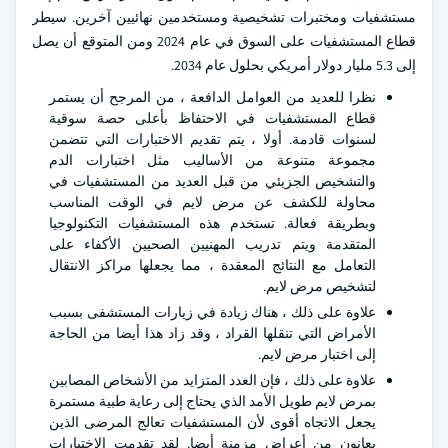
مستشفيات ومختبرات تشخيصية ومستخدمين نهائيين آخرين. سيطر
قطاع المستشفيات على السوق في عام 2024 ومن المتوقع أن يصل
إلى 5.3 مليار دولار أمريكي بحلول عام 2034.
نظرا للعديد من العوامل الدافعة ، من المرجح أن يستمر
قطاع المستشفيات في الاحتفاظ بأعلى حصة سوقية
لسنوات قادمة. أولا ، يتم تقديم الاختبارات التي تتضمن
مجموعة متنوعة من الأساليب مثل اختبارات الدم
والتشخيص الجزيئي من قبل العديد من المستشفيات في
محاولة للكشف عن مرض لايم في الوقت المناسب
وبطريقة فعالة. تستخدم هذه المستشفيات التكنولوجيا
المتقدمة ويتم تدريب المهنيين الصحيين الأكفاء على
التعامل مع النتائج المعقدة ، مما يجعلها مراكز الانتقال
لتشخيص مرض لايم.
علاوة على ذلك ، هناك زيادة في زيارات المستشفى بسبب
الأمراض التي تنقلها القراد ، وقد زاد هذا أيضا من الحاجة
إلى اختبار مرض لايم.
علاوة على ذلك ، فإن العدد المتزايد من الأشخاص المصابين
بمرض لايم طويل الأمد الذي يحتاج إلى رعاية طبية مستمرة
يجعل الاتجاه أقوى لأن المستشفيات تعالج المرضى الذين
يعانون من أعراض مزمنة أيضا. لقد تقدمت الاختبارات