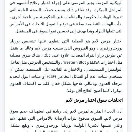
الهيكلية المزمنة يجبر المرضى على إجراء اختبار وعلاج أنفسهم في
المراحل المبكرة. وقد تفاقم ذلك بسبب حملات الصحة العامة التي
تديرها الهيئات الحكومية والمنظمات غير الحكومية. من ناحية أخرى ،
بدأت الهيئات التنظيمية ببطء في توفير التمويل للأبحاث في الأمراض
التي تنقلها القراد وهذا يهدف إلى تحسين نمو السوق في المستقبل.
اختبار مرض لايم هو العملية التي ينطوي عليها تشخيص بوريليا
بورجدورفيري ، وهو الفيروس الذي يسبب مرض لايم وغالبا ما ينتقل
عن طريق براز القراد المصاب. علاوة على ذلك ، هناك طرق مصلية
مثل اختبارات ELISA و Western Blot ، والتشخيص الجزيئي مثل تفاعل
البوليميراز المتسلسل ، والاختبارات القائمة على المستضد. يمكن أن
تستخدم عينات الدم أو السائل النخاعي (CSF) أو عينات البول لتحديد
مرحلة العدوى وبالتالي علاجها بشكل فعال. كلما تم اكتشاف العدوى
مبكرا ، كلما أصبح العلاج أقل توغلا.
اتجاهات سوق اختبار مرض لايم
أدى العبء المتزايد لمرض لايم إلى زيادة في استهداف حجم سوق
مرض لايم. السوق مدفوع بتزايد الإصابة بالأمراض التي تنقلها لايم
والتي تسببها بكتيريا اللولبية بوريليا بورجدورفيري ، وتقع بشكل