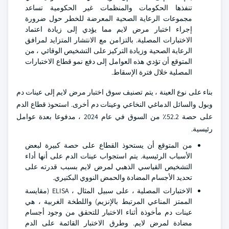
تنفذها الحكومات والمنظمات غير الحكومية تساعد
مجموعات الرعاية الصحية المعرضة للخطر حول ضرورة
إجراء اختبار مرض لايم مما يؤدي إلى زيادة اعتماد
الاختبارات المصلية. بالتزامن مع الانتشار المتزايد لمرافق
الرعاية الصحية وزيادة التركيز على التشخيص الوقائي ، من
المتوقع أن تؤدي هذه العوامل إلى دفع نمو قطاع الاختبارات
المصلية خلال فترة الإسقاط.
بناء على نوع العينة ، يتم تصنيف سوق اختبار مرض لايم إلى عينات دم
وبول والسائل الدماغي النخاعي وعينات دم أخرى. استحوذ قطاع الدم
على حصة 52.2٪ من السوق في عام 2024 ، مدفوعا بعدة عوامل
رئيسية.
من المتوقع أن يستحوذ القطاع على حصة كبيرة لبعض
الأسباب الرئيسية. يتم استجواب عينات الدم على أنها أداء
التشخيص القياسي الذهبي لمرض لايم بسبب قدرته على
تحديد الأجسام المضادة والحمض النووي البكتيري.
الاختبارات المصلية ، على سبيل المثال ، ELISA (مقايسة
الممتز المناعي المرتبط بالإنزيم) واللطخة الغربية ، هي
عينات دم مأخوذة أثناء الاختبار للتحقق من وجود أجسام
مضادة لمرض لايم. وطرق الاختبار القائمة على الدم