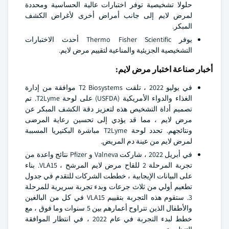
حلولا تشخيصية توفر اختبارات عالية الحساسية ومحددة
لمرض لايم إلى جانب أمراض أخرى لأغراض الكشف
المبكر.
يوفر Thermo Fisher Scientific أحدث الاختبارات
التشخيصية الجزيئية والمناعية لتقييم مرض لايم.
أخبار صناعة اختبار مرض لايم:
في يوليو 2022 ، تلقت T2 Biosystems موافقة من إدارة
الغذاء والدواء الأمريكية (USFDA) على لوحة T2Lyme. تم
تصميم أداة التشخيص هذه لتعزيز دقة الكشف المبكر عن
مرض لايم ، مما قد يؤدي إلى تحسين رعاية المرضى
ونتائجهم. تحدد لوحة T2Lyme مباشرة البكتيريا المسببة
لمرض لايم من عينة دم المريض.
في أبريل 2022 ، شاركت Valneva و Pfizer نتائج واعدة من
تجربة المرحلة 2 للقاح مرض لايم المرشح ، VLA15. بناء
على البيانات الإيجابية ، خططت الشركات للتقدم في جدول
تطعيم أولي من ثلاث جرعات وبدء تجربة سريرية للمرحلة
3. ستقوم هذه التجربة بتقييم VLA15 في كل من البالغين
والأطفال الذين تتراوح أعمارهم بين 5 سنوات وما فوق ، مع
خطط لبدء التجربة في عام 2022 ، في انتظار الموافقة