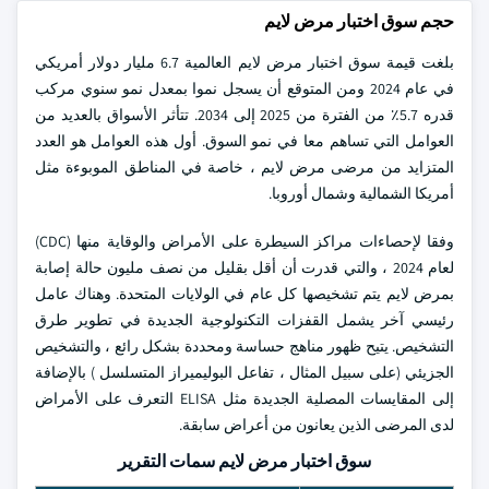
حجم سوق اختبار مرض لايم
بلغت قيمة سوق اختبار مرض لايم العالمية 6.7 مليار دولار أمريكي
في عام 2024 ومن المتوقع أن يسجل نموا بمعدل نمو سنوي مركب
قدره 5.7٪ من الفترة من 2025 إلى 2034. تتأثر الأسواق بالعديد من
العوامل التي تساهم معا في نمو السوق. أول هذه العوامل هو العدد
المتزايد من مرضى مرض لايم ، خاصة في المناطق الموبوءة مثل
أمريكا الشمالية وشمال أوروبا.
وفقا لإحصاءات مراكز السيطرة على الأمراض والوقاية منها (CDC)
لعام 2024 ، والتي قدرت أن أقل بقليل من نصف مليون حالة إصابة
بمرض لايم يتم تشخيصها كل عام في الولايات المتحدة. وهناك عامل
رئيسي آخر يشمل القفزات التكنولوجية الجديدة في تطوير طرق
التشخيص. يتيح ظهور مناهج حساسة ومحددة بشكل رائع ، والتشخيص
الجزيئي (على سبيل المثال ، تفاعل البوليميراز المتسلسل ) بالإضافة
إلى المقايسات المصلية الجديدة مثل ELISA التعرف على الأمراض
لدى المرضى الذين يعانون من أعراض سابقة.
سوق اختبار مرض لايم سمات التقرير