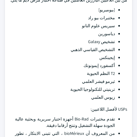
من بين اللاعبين البارزين العاملين في صناعة اختبار مرض لايم ما يلي:
[بيوميريو]
مختبرات بيو راد
سيريس علوم النانو
دياسورين
تشخيص Galaxy
التشخيص القياسي الذهبي
إيجينكس
أكسفورد إيمونوتك
T2 النظم الحيوية
ثيرمو فيشر العلمي
ترينيتي للتكنولوجيا الحيوية
زيوس العلمي
USPs لأفضل اللاعبين:
تقدم مختبرات Bio-Rad أجهزة اختبار سريرية وبحثية عالية
الجودة سهلة التشغيل وتنتج أرقاما دقيقة.
من المعروف أن bioMérieux ، التي تتبنى الابتكار ، تطور