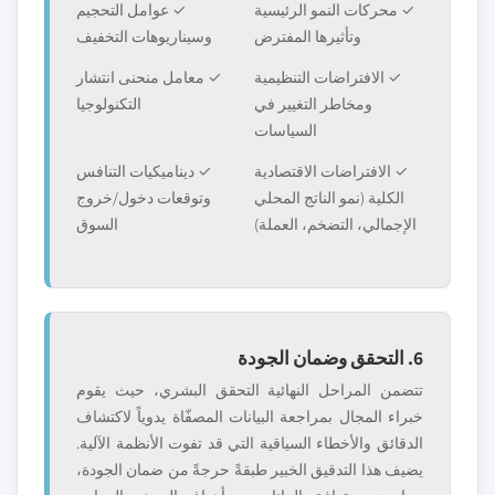
✓ محركات النمو الرئيسية
✓ عوامل التحجيم
وتأثيرها المفترض
وسيناريوهات التخفيف
✓ الافتراضات التنظيمية
✓ معامل منحنى انتشار
ومخاطر التغيير في
التكنولوجيا
السياسات
✓ الافتراضات الاقتصادية
✓ ديناميكيات التنافس
الكلية (نمو الناتج المحلي
وتوقعات دخول/خروج
الإجمالي، التضخم، العملة)
السوق
6. التحقق وضمان الجودة
تتضمن المراحل النهائية التحقق البشري، حيث يقوم
خبراء المجال بمراجعة البيانات المصفّاة يدوياً لاكتشاف
الدقائق والأخطاء السياقية التي قد تفوت الأنظمة الآلية.
يضيف هذا التدقيق الخبير طبقةً حرجةً من ضمان الجودة،