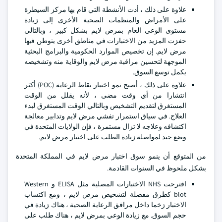
علاوة على ذلك ، أدت الأنشطة التي قام بها مركز السيطرة
على الأمراض والمنظمات الصحية الأخرى إلى زيادة
مستوى الوعي العام بمرض لايم بشكل كبير ، وبالتالي
حفزت المزيد من الاختبارات في مناطق أخرى يتوطن فيها
مرض لايم. إن تخصيص الموارد الحكومية والبرامج البحثية
الموجهة لتحسين مراقبة مرض لايم والوقاية منه وتشخيصه
يكمل توسع السوق.
علاوة على ذلك ، أصبح نمو اختبار نقاط الرعاية (POC) أكثر
انتشارا من أي وقت مضى ، لأنه يقلل من الوقت
المستغرق لتقديم التشخيص وبالتالي الوقت المستغرق لبدء
العلاج. في سياق استمرار تفشي مرض لايم وتدابير معالجة
اكتشافه وعلاجه لا تزال مستمرة ، فإن الولايات المتحدة في
وضع جيد لمواصلة زيادة الطلب على اختبار مرض لايم.
من المتوقع أن ينمو سوق اختبار مرض لايم في المملكة المتحدة
بشكل ملحوظ في السنوات القادمة.
اقترحت NHS الاختبارات المصلية مثل ELISA و Western
blot كطرق مفضلة لتشخيص مرض لايم ، ومع اكتساب
الاختبار زخما داخل مرافق الرعاية الصحية ، هناك زيادة في
حجم السوق. مع زيادة الوعي بمرض لايم ، هناك طلب على