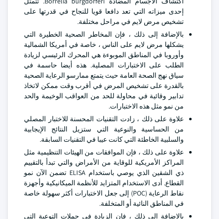
اكتشاف الأجسام المضادة Borrelia burgdorferi. تتمثل
إحدى ميزاته التي تعد دافعا قويا للنجاح في قدرتها على
تشخيص مرض لايم في مراحل مختلفة.
بالإضافة إلى ذلك ، فإن المخاطر الصحية الخطيرة التي
يشكلها مرض لايم على الناس ، خاصة في أمريكا الشمالية
وأوروبا في المناطق الموبوءة هي المحرك الرئيسي لزيادة
الطلب على الاختبارات المصلية. هذه أيضا حاسمة في
سياق نهج الصحة العامة حيث يتمتع ممارسو الرعاية الصحية
بالقدرة على تشخيص المرض في أقرب وقت ممكن لاتخاذ
تدابير وقائية في محاولة للحد من العواقب الوخيمة والحد
من نمو مثل هذه الاختبارات.
علاوة على ذلك ، زادت التقنيات المحسنة للاختبار المصلي
من الحساسية والنوعية التي ستزيل النتائج الإيجابية
والسلبية الخاطئة التي كانت عيبا في التقنيات السابقة.
علاوة على ذلك ، فإن الموافقات من الهيئات التنظيمية مثل
المراكز الأمريكية للوقاية من الأمراض والتي تبدأ بالتقييم
ذي الشقين الذي يوصي باستخدام ELISA تضمن الآن نمو
القطاع. أدى الاستخدام المتزايد للأنظمة الميكانيكية وأجهزة
نقاط الرعاية (POC) إلى جعل الاختبارات أكثر سهولة خاصة
في المناطق النائية أو المتخلفة.
بالإضافة إلى ذلك ، فإن الزيادة في حملات التوعية التي