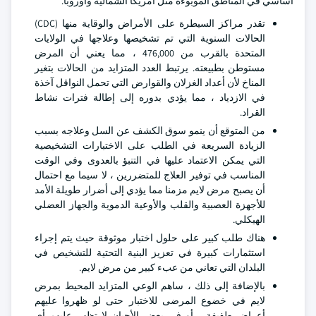
أساسي في المناطق الموبوءة مثل أمريكا الشمالية وأوروبا.
تقدر مراكز السيطرة على الأمراض والوقاية منها (CDC)
الحالات السنوية التي تم تشخيصها وعلاجها في الولايات
المتحدة بالقرب من 476,000 ، مما يعني أن المرض
مستوطن بطبيعته. يرتبط العدد المتزايد من الحالات بتغير
المناخ لأن أعداد الغزلان والقوارض التي تحمل النواقل آخذة
في الازدياد ، مما يؤدي بدوره إلى إطالة فترات نشاط
القراد.
من المتوقع أن ينمو سوق الكشف عن السل وعلاجه بسبب
الزيادة السريعة في الطلب على الاختبارات التشخيصية
التي يمكن الاعتماد عليها في التنبؤ بالعدوى وفي الوقت
المناسب في توفير العلاج للمتضررين ، لا سيما مع احتمال
أن يصبح مرض لايم مزمنا مما يؤدي إلى أضرار طويلة الأمد
للأجهزة العصبية والقلب والأوعية الدموية والجهاز العضلي
الهيكلي.
هناك طلب كبير على حلول اختبار موثوقة حيث يتم إجراء
استثمارات كبيرة في تعزيز البنية التحتية للتشخيص في
البلدان التي تعاني من عبء كبير من مرض لايم.
بالإضافة إلى ذلك ، ساهم الوعي المتزايد المحيط بمرض
لايم في خضوع المرضى للاختبار حتى لو ظهروا عليهم
أعراض طفيفة ، أو في بعض الأحيان لا تظهر عليهم أي