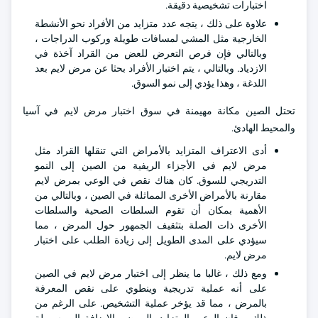
اختبارات تشخيصية دقيقة.
علاوة على ذلك ، يتجه عدد متزايد من الأفراد نحو الأنشطة
الخارجية مثل المشي لمسافات طويلة وركوب الدراجات ،
وبالتالي فإن فرص التعرض للعض من القراد آخذة في
الازدياد. وبالتالي ، يتم اختبار الأفراد بحثا عن مرض لايم بعد
اللدغة ، وهذا يؤدي إلى نمو السوق.
تحتل الصين مكانة مهيمنة في سوق اختبار مرض لايم في آسيا
والمحيط الهادئ.
أدى الاعتراف المتزايد بالأمراض التي تنقلها القراد مثل
مرض لايم في الأجزاء الريفية من الصين إلى النمو
التدريجي للسوق. كان هناك نقص في الوعي بمرض لايم
مقارنة بالأمراض الأخرى المماثلة في الصين ، وبالتالي من
الأهمية بمكان أن تقوم السلطات الصحية والسلطات
الأخرى ذات الصلة بتثقيف الجمهور حول المرض ، مما
سيؤدي على المدى الطويل إلى زيادة الطلب على اختبار
مرض لايم.
ومع ذلك ، غالبا ما ينظر إلى اختبار مرض لايم في الصين
على أنه عملية تدريجية وينطوي على نقص المعرفة
بالمرض ، مما قد يؤخر عملية التشخيص. على الرغم من