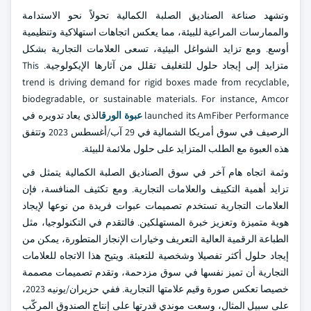
وتشهد صناعة الصناديق الصلبة الكمالية تحولاً نحو الاستدامة
والممارسات المراعية للبيئة، مما يعكس اتجاهات استهلاكية وتنظيمية
أوسع. ومع تزايد الشواغل البيئية، تسعى العلامات التجارية بشكل
متزايد إلى إيجاد حلول للتغليف تقلل من آثارها الإيكولوجية. This
trend is driving demand for rigid boxes made from recyclable,
biodegradable, or sustainable materials. For instance, Amcor
launched its AmFiber Performance
عبوة الورق
الذي يعاد تدويره في
الرصيف في سوق أمريكا الشمالية في 29 آب/أغسطس 2023 وتتفق
هذه العبوة مع الطلب المتزايد على حلول ملائمة للبيئة.
وثمة اتجاه هام آخر في سوق الصناديق الصلبة الكمالية يتمثل في
تزايد أهمية التكييف والعلامات التجارية. ومع تكثيف المنافسة، فإن
العلامات التجارية تستخدم تصميمات عبوات فريدة من نوعها لإيجاد
هوية متميزة وتعزيز خبرة المستهلكين. فالتقدم في التكنولوجيا، مثل
الطباعة الرقمية العالية التعريف وخيارات الإنجاز المتطورة، يمكن من
إيجاد حلول أكثر تفصيلا وشخصية للتعبئة. ويتيح هذا الاتجاه للعلامات
التجارية أن تميز نفسها في سوق مزدحمة، وتقدم تصميمات مصممة
خصيصا تعكس صورة وقيم علامتها التجارية. ففي حزيران/يونيه 2023،
على سبيل المثال، وسعت موندي قدرتها على إنتاج الصندوق المركّب