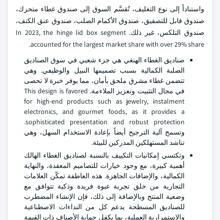
واستناداً إلى نوع التغليف، تُقسَّم السوق إلى صندوق غطاء متحرك،
صندوق قابل للتصفيق، صندوق الأكمام الصلب، صندوق عنق الكتف،
صندوق التلكس، غير ذلك. In 2023, the hinge lid box segment
accounted for the largest market share with over 29% share.
صناديق الغطاء الهنغي هي جزء شعبي في سوق الصناديق
الصلبة الكمالية بسبب تصميمها النبيل والوظيفي. وهي
تتضمن غطاء مشرق ملحق بأمان، مما يوفر خبرة لا تحصى
في مجال التثبيت وتعزيز الملاءمة. This design is favored
for high-end products such as jewelry, instalment
electronics, and gourmet foods, as it provides a
sophisticated presentation and robust protection.
وتسمح آلية الترجيح أيضاً بإعادة الاستخدام السهل، وهي
تناشد المستهلكين المدركين للبيئة.
وتكتسي إمكانيات التكييف بالنسبة لصناديق الغطاء الهالك
أهمية كبيرة، مع وجود خيارات للتصاميم المعقدة، والنهاية
الكمالية، والإضافات الجاهزة. هذه العاطفة تمكّن العلامات
التجارية من خلق تجربة عبوة فريدة وذكية تتوافق مع
وضعية المنتج وبالإضافة إلى ذلك، فإن الإنشاء المضطرب
للصناديق المسطحة يدعم كل من النداءات الاصطناعية
والاستمرارية العملية، بما يكفل حماية الأصناف ذات القيمة