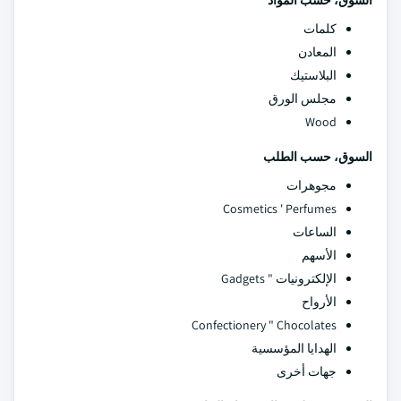
السوق، حسب المواد
كلمات
المعادن
البلاستيك
مجلس الورق
Wood
السوق، حسب الطلب
مجوهرات
Cosmetics ' Perfumes
الساعات
الأسهم
الإلكترونيات " Gadgets
الأرواح
Confectionery " Chocolates
الهدايا المؤسسية
جهات أخرى