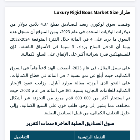
طراز Luxury Rigid Boxs Market Size
وقيمت سوق لوكوري ريغيد للصناديق بمبلغ 4.37 بلايين دولار من
دولارات الولايات المتحدة في عام 2023، ومن المتوقع أن تسجل هذه
السوق ما يزيد على 4 في المائة خلال الفترة المتوقعة 2024-2032.
وبما أن الدخل المتاح يزداد، لا سيما في الأسواق الناشئة، فإن
للمستهلكين قدرة شرائية أكبر على الإنفاق على السلع الكمالية.
على سبيل المثال، في عام 2023، أصبحت الهند لاعباً هاماً في السوق
الكمالية، حيث أبلغ عن نمو بنسبة 7 في المائة في قطاع الكماليات،
على النحو الذي أبرزته مقالة موارد أبارل، وزادت عقود الإيجار
الكمالية للعلامات التجارية بنسبة 162 في المائة في عام 2023، حيث
تم استئجار أكثر من 000 600 قدم مربع من التجزئة عبر أشكال
مختلفة، مما يشير إلى وجود طلب قوي على السلع الكمالية، وإلى
حلول التغليف الكمالي، من قبيل الصناديق الصلبة.
سوق الصناديق الصلبة الفاخرة سمات التقرير
النقطة الرئيسية
التفاصيل