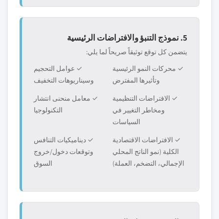
5. نموذج التنبؤ والافتراضات الرئيسية
يتضمن كل توقع توثيقاً صريحاً لما يلي:
✓ محركات النمو الرئيسية
✓ عوامل التحجيم
وتأثيرها المفترض
وسيناريوهات التخفيف
✓ الافتراضات التنظيمية
✓ معامل منحنى انتشار
ومخاطر التغيير في
التكنولوجيا
السياسات
✓ الافتراضات الاقتصادية
✓ ديناميكيات التنافس
الكلية (نمو الناتج المحلي
وتوقعات دخول/خروج
الإجمالي، التضخم، العملة)
السوق