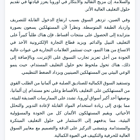
والسلامة. إن مزيج التقاليد والابتكار في أوروبا يعزز قيادتها في تقديم
حلول التغليف العالية الأثر.
وفي الصين، تزدهر السوق بسبب ارتفاع الدخول القابلة للتصريف
وازدياد الطبقة المتوسطة. ونظراً لأن المستهلكين يسعون بصورة
متزايدة إلى الحصول على منتجات أقساط، فإن هناك طلباً كبيراً على
التغليف النبيل والدائم. ويزيد قطاع التجارة الإلكترونية الآخذ في
الاتساع من هذا النمو، حيث تستثمر العلامات التجارية في عبوات عالية
الجودة من أجل تعزيز تجارب التسوق على الإنترنت. وبالإضافة إلى
ذلك، هناك تحول ملحوظ نحو حلول التغليف المستدام، حيث ينمو
الوعي البيئي بين المستهلكين الصينيين ويزداد الضغط التنظيمي.
وتستفيد السوق الكمالية للصناديق الصلبة في ألمانيا من الطلب القوي
من المستهلكين على التغليف بالأقساط وعلى نحو مستدام. إن ألمانيا،
بوصفها أحد أكبر أسواق أوروبا، تشدد على الممارسات الصديقة للبيئة،
مما يؤدي إلى زيادة استخدام المواد القابلة لإعادة التدوير والتحلل
الأحيائي. ويقيم المستهلكون الألمان كل من الجودة والمسؤولية
البيئية، مما يدفعهم إلى الاستثمار في حلول التغليف المبتكرة
والمستدامة. ويتمشى التركيز على الدقة والتصميم مع معايير السوق
العالية للحرفية والتكييف في العبوة الكمالية.