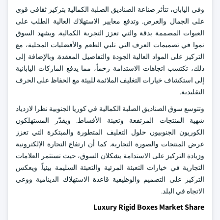
وفي اليابان، تتأثر صناعة الصناديق الصلبة الكمالية بتركيز ثقافي قوي
على الجمال والعرض. وتدفع معايير الاستهلاك العالية الطلب على
العبوات المصممة بدقة والتي تعزز التجربة الكمالية. ويشهد السوق
نموا في تصميمات العرف التي تلبي الطعم والأفضليات المحلية، مع
التركيز على المواد العالية الجودة والتفاصيل المعقدة. وبالإضافة إلى
ذلك، تكتسب اتجاهات الاستدامة زخماً، مما يدفع الماركات اليابانية
إلى استكشاف خيارات التغليف الملائمة للبيئة مع الحفاظ على الحرف
التقليدية.
وتتوسع سوق الصناديق الصلبة الكمالية في كوريا الجنوبية نظرا لازدياد
شهية المنتجات المرتفعة وتعبئة الأقساط. ويقدّر المستهلكون
الكوريون الجنوبيون حلول التغليف المتطورة والمبتكرة التي تعزز
عرض المنتجات والصورة التجارية. كما أن ارتفاع التجارة الإلكترونية
وزيادة التركيز على الاستدامة يشكلان السوق، حيث تستثمر العلامات
التجارية في خيارات التعبئة المرئية والتعبئة السليمة بيئياً. ويعكس
التركيز على التصميم والوظيفية قاعدة الاستهلاك الدينامية ووعي
الاتجاه في البلد.
Luxury Rigid Boxes Market Share