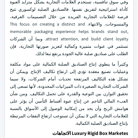
وفي سوق تنافسية، تستخدم العلامات التجارية بشكل متزايد العبوة
كأداة استراتيجية لتفريق نفسها. فالصناديق الصلبة لوكسوري تتيح
فرصة للعلامات التجارية الفريدة من خلال التصميمات العرفية،
والمنسوجات، والانتهاء. This focus on creating a distinct and
memorable packaging experience helps brands stand out,
attract attention, and build client loyalty. وبما أن الشركات
تستثمر في عبوات متميزة وكمالية لتعزيز صورتها التجارية، فإن
الطلب على صناديق صلبة عالية الجودة يرتفع تبعا لذلك.
وكثيراً ما ينطوي إنتاج الصناديق الصلبة الكمالية على مواد مكلفة
وعمليات تصنيع معقدة تؤدي إلى ارتفاع تكاليف الإنتاج. ويمكن أن
تشكل هذه التكاليف المرتفعة تحديات أمام الشركات، ولا سيما
الشركات التجارية الصغيرة ذات الميزانيات المحدودة، لأنها تسعى إلى
تحقيق التوازن بين النوعية والقدرة على تحمل التكاليف. ومن شأن
العبء المالي الناجم عن إنتاج عبوة أقساط التأمين أن يؤثر على
هوامش الربح وأن يحد من إمكانية الوصول إلى الأسواق بالنسبة
للعلامات التجارية التي لا يمكن أن تستوعب ارتفاع النفقات المرتبطة
بإنتاج الصناديق الصلبة الكمالية.
Luxury Rigid Box Marketes الاتجاهات