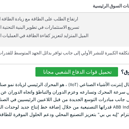
ات السوق الرئيسية
ارتفاع الطلب على الطاقة مع زيادة الطاقة ا
تسريع الاستثمارات في تطوير البنية التحتية ا
الميل المتزايد لتعزيز كفاءة الطاقة في العمليات ا
تكلفة الكبيرة للنشر الأولي إلى جانب توافر بدائل الجهد المتوسط للقدرات
وق؟
تحميل قوات الدفاع الشعبي مجانا
الاهتمام المتزايد بالأتمتة الصناعية الذكية مع التقدم التكنولوجي وإدخال إنترنت الأشياء الصناعي (IIoT) ، هو الم
ية في سرعة المحرك وتسارعه وعزم الدوران والتباطؤ واتجاه الدوران 
إلى جانب مبادرات التوسع الجديدة من قبل اللاعبين الرئيسيين في الصن
ديناميكيات الصناعة. على سبيل المثال ، في مايو 2023 ، وسعت ABB India قدراتها التصنيعية من خلال إضافة خط إنتاج جديد
تزام "إيه بي بي" بتعزيز التصنيع المحلي ودعم الحلول الموفرة للطاق