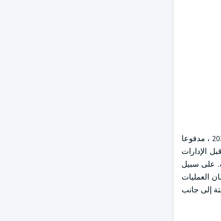
بأكثر من 3 مليارات دولار أمريكي بحلول عام 2032 ، مدفوعا
بل الإدارات
ة. على سبيل
مته الكربونية إلى الثلث مقارنة بعام 2019 إلى جانب ضمان العمليات
 عبر قطاع الأتمتة إلى جانب