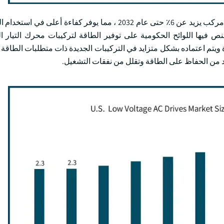
استنادا إلى فئة الكفاءة ، من المتوقع أن يتجاوز IE 2 معدل نمو سنوي مركب يزيد عن 6٪ حتى عام 2032 ، مما يوف
ص فيها اللوائح الحكومية على توفير الطاقة لتركيبات محرك التيار ال
 ويتم اعتماده بشكل متزايد في التركيبات الجديدة ذات متطلبات الطاقة ا
زيد من الحفاظ على الطاقة وتقلل من نفقات التشغيل.