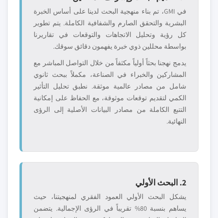
في GMI، تم بناء منهجية البحث لدينا على أساس الخبرة
البشرية والتحقق الصارم والشفافية الكاملة. يتم تطوير
كل رؤية وتحليل الاتجاهات والتوقعات في تقاريرنا
بواسطة محللين ذوي خبرة يفهمون دقائق سوقك.
يدمج نهجنا بحثاً أولياً مكثفاً من خلال التواصل المباشر مع
المشاركين والخبراء في الصناعة، مكملاً ببحث ثانوي
شامل من مصادر عالمية موثقة. نطبق تحليل التأثير
الكمي لتقديم توقعات موثوقة، مع الحفاظ على إمكانية
التتبع الكاملة من مصادر البيانات الأصلية إلى الرؤى
النهائية.
2. البحث الأولي
يشكل البحث الأولي العمود الفقري لمنهجيتنا، حيث
يساهم بنسبة 80% تقريباً في الرؤى الإجمالية. يتضمن