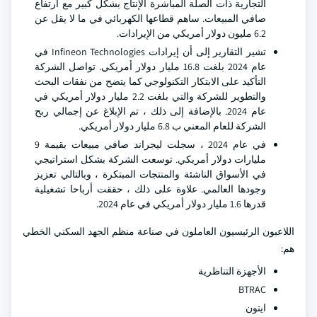
التجارية ذات الصلة المباشرة الإنتاج بشكل كبير مع ارتفاع
صافي المبيعات. ساهم قطاعها الكهربائي في ما لا يقل عن
6.2 مليون دولار أمريكي من الإيرادات.
تشير التقارير إلى أن إيرادات Infineon Technologies في
عام 2024 بلغت 16.8 مليار دولار أمريكي. تواصل الشركة
التأكيد على الابتكار التكنولوجي كما يتضح من نفقات البحث
والتطوير للشركة والتي بلغت 2.2 مليار دولار أمريكي في
عام 2024. بالإضافة إلى ذلك ، تم الإبلاغ عن إجمالي ربح
الشركة للعام المعني ب 6.8 مليار دولار أمريكي.
في عام 2024 ، سجلت ليجراند صافي مبيعات بقيمة 9
مليارات دولار أمريكي. توسعت الشركة بشكل استراتيجي
في الأسواق الناشئة والمنتجات المبتكرة ، وبالتالي تعزيز
وجودها العالمي. علاوة على ذلك ، حققت أرباحا تشغيلية
قدرها 1.6 مليار دولار أمريكي في عام 2024.
اللاعبون الرئيسيون العاملون في صناعة منظم الجهد السكني الخطي
هم:
الأجهزة التناظرية
BTRAC
ايتون