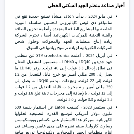
أخبار صناعة منظم الجهد السكني الخطي
في مايو 2024 ، بدأت Eaton منشأة تصنيع جديدة تقع في
سانتياغو دي لوس كاباليروس لتحسين سلسلة التوريد
الخاصة بها لمشاريع الطاقة المتجددة وأنظمة تخزين الطاقة
والبنية التحتية للمركبات الكهربائية. أيضا ، تعتزم الشركة
زيادة إنتاج منظمات الجهد والمحولات وحلول شحن
المركبات الكهربائية لزيادة ترسيخ ريادتها في السوق.
في أبريل 2024 ، أعلنت STMicroelectronics عن منظمي
جهد جديدين LDQ40 و LDH40 ، مصممين للتشغيل الفعال
في نطاق إدخال 3.3 فولت إلى 40 فولت. يوفر LDH40 ما
يصل إلى 200 مللي أمبير مع خرج قابل للتعديل من 1.2
فولت إلى 22 فولت. ومع ذلك ، يدعم LDQ40 ما يصل إلى
250 مللي أمبير وله مخرجات قابلة للتعديل من 1.2 فولت
إلى 12 فولت ، بالإضافة إلى مخرجات ثابتة تبلغ 1.8 فولت و
2.5 فولت و 3.3 فولت و 5.0 فولت.
في سبتمبر 2023 ، كشفت Eaton عن استثمار بقيمة 500
مليون دولار أمريكي لتوسيع القدرة التصنيعية لحلولها
الكهربائية. سيركز هذا الاستثمار على تكساس وويسكونسن
وساوث كارولينا. سيتم نشره على مدى عامين ويساعد في
إنتاج منظمات الجهد والمحولات وتكنولوجيا توزيع طاقة