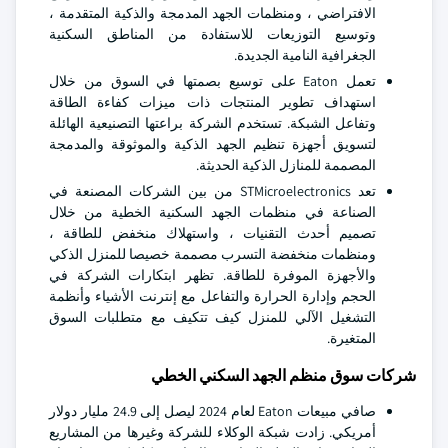
الافتراضي ، ومنظمات الجهد المدمجة والذكية المتقدمة ،
وتوسيع التوزيعات للاستفادة من المناطق السكنية
الجغرافية النامية الجديدة.
تعمل Eaton على توسيع بصمتها في السوق من خلال
استهداف تطوير المنتجات ذات ميزات كفاءة الطاقة
وتفاعل الشبكة. تستخدم الشركة براعتها التصنيعية الهائلة
لتسويق أجهزة تنظيم الجهد الذكية والموثوقة والمدمجة
المصممة للمنازل الذكية الحديثة.
تعد STMicroelectronics من بين الشركات المصنعة في
الصناعة في منظمات الجهد السكنية الخطية من خلال
تصميم أحدث التقنيات ، واستهلاك منخفض للطاقة ،
ومنظمات منخفضة التسرب مصممة خصيصا للمنزل الذكي
والأجهزة الموفرة للطاقة. تظهر ابتكارات الشركة في
الحجم وإدارة الحرارة والتفاعل مع إنترنت الأشياء وأنظمة
التشغيل الآلي للمنزل كيف تتكيف مع متطلبات السوق
المتغيرة.
شركات سوق منظم الجهد السكني الخطي
صافي مبيعات Eaton لعام 2024 ليصل إلى 24.9 مليار دولار
أمريكي. زادت شبكة الوكلاء للشركة وغيرها من المشاريع