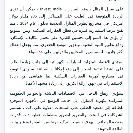
على سبيل المثال ، وفقا لمبادرات Invest India ، يمكن أن تؤدي
الزيادة المتوقعة في الطلب على المساكن إلى 906 مليار دولار
أمريكي في مشاريع تطوير المنازل الجديدة بحلول عام 2034 ، مما
يفتح فرصا استثمارية كبيرة في قطاع العقارات السكنية. ومن المتوقع
أن يؤدي هذا النمو إلى تحسين القدرة على تحمل تكاليف الإسكان،
ودفع تطوير البنية التحتية، وتعزيز التوسع الحضري، مما يجعل القطاع
أكثر جاذبية للمستثمرين المحليين والدوليين على حد سواء.
سيؤدي الاعتماد المتزايد للسيارات الكهربائية إلى جانب زيادة الطلب
على البنية التحتية للشحن إلى دفع إمكانات الصناعة. سيؤدي التوسع
في مشاريع كهربة العقارات السكنية بما يتماشى مع زيادة
الاستثمارات في جهود إزالة الكربون إلى زيادة مشهد الأعمال.
سيؤدي ارتفاع الدخل في الاقتصادات الناشئة والحوافز الحكومية
المتزايدة لكهربة المنازل إلى جانب التوسع في الأجهزة الموفرة
للطاقة إلى تصعيد الطلب على المنتجات. علاوة على ذلك ، تستثمر
الشركات في البحث والتطوير لتطوير منظمات خطية ذات قدرات
متعددة الوظائف ، بهدف تبسيط التركيب وتحسين الموثوقية عبر بيئات
الطاقة المتنوعة.