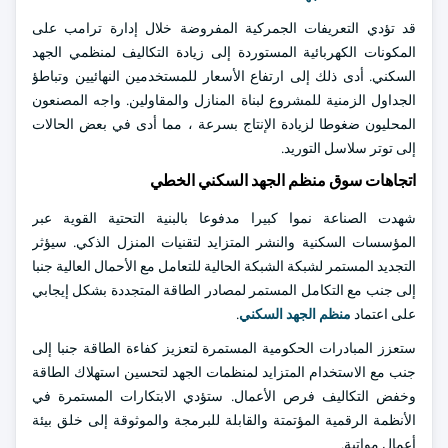
قد تؤدي التعريفات الجمركية المفروضة خلال إدارة ترامب على
المكونات الكهربائية المستوردة إلى زيادة التكاليف لمنظمي الجهد
السكني. أدى ذلك إلى ارتفاع الأسعار للمستخدمين النهائيين وتباطؤ
الجداول الزمنية للمشروع لبناة المنازل والمقاولين. واجه المصنعون
المحليون ضغوطا لزيادة الإنتاج بسرعة ، مما أدى في بعض الحالات
إلى توتر سلاسل التوريد.
اتجاهات سوق منظم الجهد السكني الخطي
شهدت الصناعة نموا كبيرا مدفوعا بالبنية التحتية القوية عبر
المؤسسات السكنية والنشر المتزايد لتقنيات المنزل الذكي. سيؤثر
التجديد المستمر لشبكة الشبكة الحالية للتعامل مع الأحمال العالية جنبا
إلى جنب مع التكامل المستمر لمصادر الطاقة المتجددة بشكل إيجابي
على اعتماد
منظم الجهد السكني
.
ستعزز المبادرات الحكومية المستمرة لتعزيز كفاءة الطاقة جنبا إلى
جنب مع الاستخدام المتزايد لمنظمات الجهد لتحسين استهلاك الطاقة
وخفض التكاليف فرص الأعمال. ستؤدي الابتكارات المستمرة في
الأنظمة الرقمية المؤتمتة والقابلة للبرمجة والموثوقة إلى خلق بيئة
أعمال مواتية.