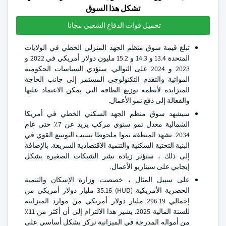
تشكل هذا السوق
تحميل قوات الدفاع الشعبي مجانا
تبلغ قيمة سوق منظم الجهد المنزلي الخطي في الولايات
المتحدة 13.4 و 14.3 و 15.2 مليون دولار أمريكي في 2022 و
2023 و 2024 على التوالي. ستؤدي السياسات الحكومية
المواتية والتقدم التكنولوجي المستمر إلى جانب الحاجة
المتزايدة لأنظمة توزيع الطاقة التي يمكن الاعتماد عليها
والفعالة إلى دفع نمو الأعمال.
سيشهد سوق منظم الجهد السكني الخطي في أمريكا
الشمالية معدل نمو سنوي مركب يزيد عن 7٪ حتى عام
2034. تشهد المنطقة نموا ملحوظا بسبب التوسع القوي في
البنية التحتية السكنية والتنمية الاقتصادية السريعة. بالإضافة
إلى ذلك ، ستؤثر زيادة نشر الشبكات الصغيرة بشكل
إيجابي على سيناريو الأعمال.
على سبيل المثال ، خصصت وزارة الإسكان والتنمية
الحضرية الأمريكية (HUD) 35.16 مليار دولار أمريكي من
إجمالي 296.19 مليار دولار أمريكي من موارد الميزانية
للسنة المالية 2025. يشير هذا الالتزام إلى أن أكثر من 11٪
من أمواله المدرجة في الميزانية تركز بشكل أساسي على