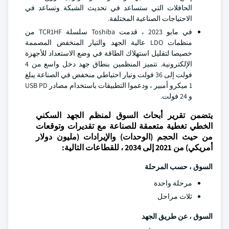
الحافلات التي ستساعد في تحديث الشبكة وتساعد في
الاحتياجات الصناعية المختلفة.
في مايو 2023 ، قدمت Toshiba سلسلة TCR1HF من
منظمات LDO عالية الجهد والتيار المنخفض المصممة
خصيصا لتقليل استهلاك الطاقة في وضع الاستعداد للأجهزة
الإلكترونية. تتميز المنظمين بنطاق جهد دخل واسع من 4
فولت إلى 36 فولت وتيار احتياطي منخفض في الصناعة يبلغ
1 ميكرو أمبير ، ودعموا التطبيقات باستخدام مصادر USB PD
و 24 فولت.
يتضمن تقرير أبحاث السوق لمنظم الجهد السكني
الخطي تغطية متعمقة للصناعة مع تقديرات وتوقعات
من حيث الحجم (الوحدات) والإيرادات (مليون دولار
أمريكي) من 2021 إلى 2034 ، للقطاعات التالية:
السوق ، حسب المرحلة
مرحلة واحدة
ثلاث مراحل
السوق ، عن طريق الجهد