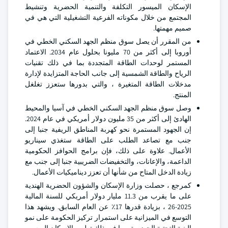
الإسكان الميسور التكلفة والتنمية الحضرية وتنشيط
المجتمع من خلال مكوناته الفرعية التشغيلية التي هي في
صميم مهمتها.
من المقرر أن يصل سوق منظم الجهد السكني الخطي في
أوروبا إلى أكثر من 70 مليونا بحلول عام 2034. الاعتماد
المستمر لوحدات الطاقة المتجددة بما في ذلك تقنيات
الرياح والطاقة الشمسية إلى جانب الحاجة المتزايدة لإدارة
مدخلات الطاقة المتغيرة ، والتي بدورها ستعزز تغلغل
المنتج.
وصل سوق منظم الجهد السكني الخطي في آسيا والمحيط
الهادئ إلى أكثر من 35 مليون دولار أمريكي في عام 2024.
إن الجهود المستمرة نحو كهربة المناطق الريفية جنبا إلى
جنب مع تصاعد الطلب على الطاقة ستغذي سيناريو
الأعمال. علاوة على ذلك، فإن برامج الحوافز الحكومية
الداعمة، والإعانات، والتخفيضات الضريبية جنبا إلى جنب مع
زيادة الدخل المتاح من شأنها أن تعزز ديناميكيات الأعمال.
كمرجع ، حصلت وزارة الإسكان والشؤون الحضرية الهندية
على ما يقرب من 11.3 مليار دولار أمريكي للسنة المالية
2025-26 ، بزيادة قدرها 17٪ عن العام السابق. ويشهد هذا
التوسع في الميزانية على استمرار تركيز الحكومة على نمو