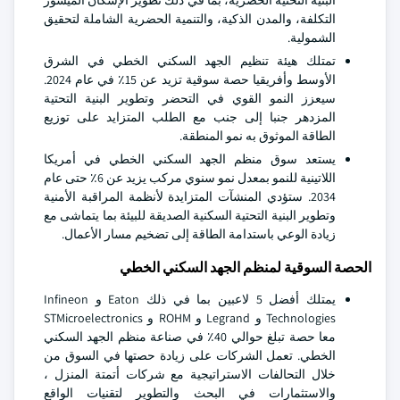
البنية التحتية الحضرية، بما في ذلك تطوير الإسكان الميسور
التكلفة، والمدن الذكية، والتنمية الحضرية الشاملة لتحقيق
الشمولية.
تمتلك هيئة تنظيم الجهد السكني الخطي في الشرق
الأوسط وأفريقيا حصة سوقية تزيد عن 15٪ في عام 2024.
سيعزز النمو القوي في التحضر وتطوير البنية التحتية
المزدهر جنبا إلى جنب مع الطلب المتزايد على توزيع
الطاقة الموثوق به نمو المنطقة.
يستعد سوق منظم الجهد السكني الخطي في أمريكا
اللاتينية للنمو بمعدل نمو سنوي مركب يزيد عن 6٪ حتى عام
2034. ستؤدي المنشآت المتزايدة لأنظمة المراقبة الأمنية
وتطوير البنية التحتية السكنية الصديقة للبيئة بما يتماشى مع
زيادة الوعي باستدامة الطاقة إلى تضخيم مسار الأعمال.
الحصة السوقية لمنظم الجهد السكني الخطي
يمتلك أفضل 5 لاعبين بما في ذلك Eaton و Infineon
Technologies و Legrand و ROHM و STMicroelectronics
معا حصة تبلغ حوالي 40٪ في صناعة منظم الجهد السكني
الخطي. تعمل الشركات على زيادة حصتها في السوق من
خلال التحالفات الاستراتيجية مع شركات أتمتة المنزل ،
والاستثمارات في البحث والتطوير لتقنيات الواقع