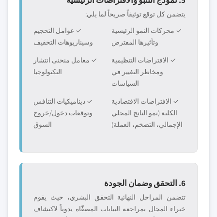
يتضمن كل توقع توثيقاً صريحاً لما يلي:
✓ محركات النمو الرئيسية
✓ عوامل التحجيم
وتأثيرها المفترض
وسيناريوهات التخفيف
✓ الافتراضات التنظيمية
✓ معامل منحنى انتشار
ومخاطر التغيير في
التكنولوجيا
السياسات
✓ الافتراضات الاقتصادية
✓ ديناميكيات التنافس
الكلية (نمو الناتج المحلي
وتوقعات دخول/خروج
الإجمالي، التضخم، العملة)
السوق
6. التحقق وضمان الجودة
تتضمن المراحل النهائية التحقق البشري، حيث يقوم
خبراء المجال بمراجعة البيانات المصفّاة يدوياً لاكتشاف