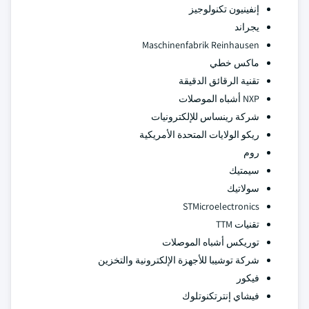
إنفينيون تكنولوجيز
يجراند
Maschinenfabrik Reinhausen
ماكس خطي
تقنية الرقائق الدقيقة
NXP أشباه الموصلات
شركة رينساس للإلكترونيات
ريكو الولايات المتحدة الأمريكية
روم
سيمتيك
سولاتيك
STMicroelectronics
تقنيات TTM
توريكس أشباه الموصلات
شركة توشيبا للأجهزة الإلكترونية والتخزين
فيكور
فيشاي إنترتكنوتلوك