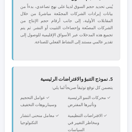
يُبنى تحديد حجم السوق لدينا على نهج تصاعدي، بدءاً من
بيانات إيرادات الشركات المجمّعة مباشرةً من خلال
المقابلات الأولية، إلى جانب أرقام حجم الإنتاج من
الشركات المصنّعة وإحصاءات التثبيت أو النشر. ثم يتم
تجميع هذه المدخلات عبر الأسواق الإقليمية للوصول إلى
تقدير عالمي مستند إلى النشاط الفعلي للصناعة.
5. نموذج التنبؤ والافتراضات الرئيسية
يتضمن كل توقع توثيقاً صريحاً لما يلي:
✓ محركات النمو الرئيسية
✓ عوامل التحجيم
وتأثيرها المفترض
وسيناريوهات التخفيف
✓ الافتراضات التنظيمية
✓ معامل منحنى انتشار
ومخاطر التغيير في
التكنولوجيا
السياسات