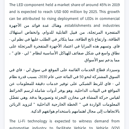
The LED component held a market share of around 45% in 2019
and is expected to reach USD 600 million by 2025. This growth
can be attributed to rising deployment of LEDs in commercial
establishments and industries. وهناك عدة فوائد من الأجهزة
المتفجرة المرتجلة، من قبيل القابلية للدوام، وانخفاض استهلاك
الطاقة، وارتفاع ناتج الطاقة، مما يتكاثر في الطلب عليها في نظم لي -
فاي. وتسهم هذه المزايا في اعتماد الأجهزة المتفجرة المرتجلة على
نطاق واسع في شكل صفائف للهياكل الأساسية لنظام " لي - فاي " ،
مما يدعم نمو الأسواق.
وسيزداد قطاع الخدمات القائمة على الموقع في سوق لي - فاي في
السوق المشتركة لنحو 50 في المائة حتى عام 2030، بسبب قدرة نظام
لي - فاي للربط الشبكي على توفير خدمات دقيقة للمعلومات عن
المواقع في البيئات الداخلية. وهو يوفر أدوات شاملة لرسم الخرائط
لقياس حركة المشاة في مخازن التجزئة وتصويرها بدقة. وهي تفضّل
المعلومات الواردة في " الخطة الخارجية الداخلية " لتزويد الزبائن
بالاتجاهات إلى مجال اهتمامهم باستخدام هواتفهم الذكية.
The Li-Fi technology is expected to witness demand from
automotive industry to facilitate Vehicle to Vehicle (V2V)