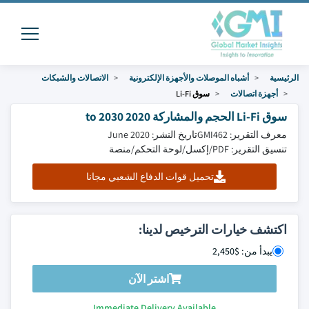
الرئيسية
أشباه الموصلات والأجهزة الإلكترونية
الاتصالات والشبكات
أجهزة اتصالات
سوق Li-Fi
سوق Li-Fi الحجم والمشاركة 2020 to 2030
معرف التقرير: GMI462
تاريخ النشر: June 2020
تنسيق التقرير: PDF/إكسل/لوحة التحكم/منصة
تحميل قوات الدفاع الشعبي مجانا
اكتشف خيارات الترخيص لدينا:
يبدأ من: $2,450
اشتر الآن
Immediate Delivery Available