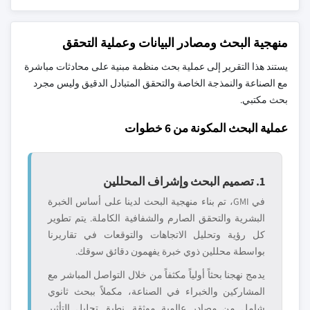
منهجية البحث ومصادر البيانات وعملية التحقق
يستند هذا التقرير إلى عملية بحث منظمة مبنية على محادثات مباشرة
مع الصناعة والنمذجة الخاصة والتحقق المتبادل الدقيق وليس مجرد
بحث مكتبي.
عملية البحث المكونة من 6 خطوات
1. تصميم البحث وإشراف المحللين
في GMI، تم بناء منهجية البحث لدينا على أساس الخبرة
البشرية والتحقق الصارم والشفافية الكاملة. يتم تطوير
كل رؤية وتحليل الاتجاهات والتوقعات في تقاريرنا
بواسطة محللين ذوي خبرة يفهمون دقائق سوقك.
يدمج نهجنا بحثاً أولياً مكثفاً من خلال التواصل المباشر مع
المشاركين والخبراء في الصناعة، مكملاً ببحث ثانوي
شامل من مصادر عالمية موثقة. نطبق تحليل التأثير