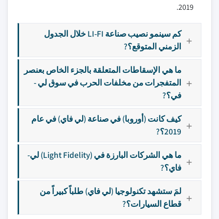
2019.
كم سينمو نصيب صناعة LI-FI خلال الجدول
الزمني المتوقع؟?
ما هي الإسقاطات المتعلقة بالجزء الخاص بعنصر
المتفجرات من مخلفات الحرب في سوق لي -
في؟?
كيف كانت (أوروبا) في صناعة (لي فاي) في عام
2019؟?
ما هي الشركات البارزة في (Light Fidelity) لي-
فاي؟?
لمَ ستشهد تكنولوجيا (لي فاي) طلباً كبيراً من
قطاع السيارات؟?