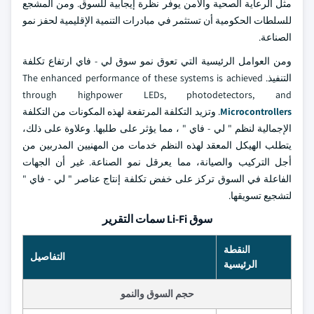
مثل الرعاية الصحية والأمن يوفر نظرة إيجابية للسوق. ومن المشجع
للسلطات الحكومية أن تستثمر في مبادرات التنمية الإقليمية لحفز نمو
الصناعة.
ومن العوامل الرئيسية التي تعوق نمو سوق لي - فاي ارتفاع تكلفة
التنفيذ. The enhanced performance of these systems is achieved
through highpower LEDs, photodetectors, and
Microcontrollers
. وتزيد التكلفة المرتفعة لهذه المكونات من التكلفة
الإجمالية لنظم " لي - فاي " ، مما يؤثر على طلبها. وعلاوة على ذلك،
يتطلب الهيكل المعقد لهذه النظم خدمات من المهنيين المدربين من
أجل التركيب والصيانة، مما يعرقل نمو الصناعة. غير أن الجهات
الفاعلة في السوق تركز على خفض تكلفة إنتاج عناصر " لي - فاي "
لتشجيع تسويقها.
سوق Li-Fi سمات التقرير
النقطة
التفاصيل
الرئيسية
حجم السوق والنمو