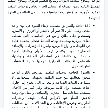
الواحد، ونماذج متعددة الألوان، ونماذج التلقيم الرئوي، ونماذج التلقيم
المضلل الذكية. ومن المتوقع أن يسجّل الجزء الخاص بوحدات التلقيم
المفرد للأجهزة المبلّغ عنها رقما قياسيا قدره 5.3 في المائة من الفترة
المتوقعة.
Color LED والطرائق مصممة لإلقاء الضوء في لون واحد
محدد، وعادة اللون الأحمر أو الأخضر أو الأزرق أو الأبيض،
وتستخدم على نطاق واسع في التطبيقات التي تتطلب
إضاءة مركزة ومتسقة. وهذه النمائط تحظى بشعبية عالية
في اللوحات، وألواح العرض، وأضواء المؤشرات، والإضاءة
المعمارية، حيث يكتسي توحيد الألوان وكثافتها أهمية
حاسمة. إن كفاءتها في استخدام الطاقة، ودوامتها،
وانخفاض الانبعاثات الحرارية تجعلها مثالية للمنشآت
الطويلة الأجل.
والسوق الخاصة بوحدات التلقيم المزدحم باللون الواحد
مدفوع بفعاليتها من حيث التكلفة وسهولة استخدامها، لا
سيما في البيئات الصناعية والتجارية التي تحتاج إلى حلول
إضاءة بسيطة، وإن كانت موثوقة. وفي كثير من الأحيان
تستخدم صناعات مثل التجزئة، والضيافة، والنقل لون وحيد
للأجهزة المبلّغ عنها لأغراض إضاءة اللهجة، وإشارات
الطوارئ، وعرض الإعلانات. ومع الحد الأدنى من متطلبات
الصيانة، فإنها لا تزال في تصميمات الإضاءة الثابتة