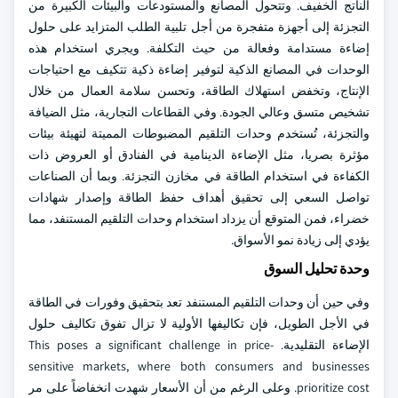
الناتج الخفيف. وتتحول المصانع والمستودعات والبيئات الكبيرة من
التجزئة إلى أجهزة متفجرة من أجل تلبية الطلب المتزايد على حلول
إضاءة مستدامة وفعالة من حيث التكلفة. ويجري استخدام هذه
الوحدات في المصانع الذكية لتوفير إضاءة ذكية تتكيف مع احتياجات
الإنتاج، وتخفض استهلاك الطاقة، وتحسن سلامة العمال من خلال
تشخيص متسق وعالي الجودة. وفي القطاعات التجارية، مثل الضيافة
والتجزئة، تُستخدم وحدات التلقيم المضبوطات المميتة لتهيئة بيئات
مؤثرة بصريا، مثل الإضاءة الدينامية في الفنادق أو العروض ذات
الكفاءة في استخدام الطاقة في مخازن التجزئة. وبما أن الصناعات
تواصل السعي إلى تحقيق أهداف حفظ الطاقة وإصدار شهادات
خضراء، فمن المتوقع أن يزداد استخدام وحدات التلقيم المستنفد، مما
يؤدي إلى زيادة نمو الأسواق.
وحدة تحليل السوق
وفي حين أن وحدات التلقيم المستنفد تعد بتحقيق وفورات في الطاقة
في الأجل الطويل، فإن تكاليفها الأولية لا تزال تفوق تكاليف حلول
الإضاءة التقليدية. This poses a significant challenge in price-
sensitive markets, where both consumers and businesses
prioritize cost. وعلى الرغم من أن الأسعار شهدت انخفاضاً على مر