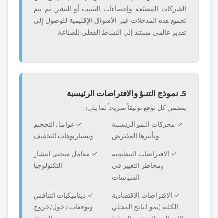
الشركات المصنّعة وإحصاءات التثبيت أو النشر. ثم يتم
تجميع هذه المدخلات عبر الأسواق الإقليمية للوصول إلى
تقدير عالمي مستند إلى النشاط الفعلي للصناعة.
5. نموذج التنبؤ والافتراضات الرئيسية
يتضمن كل توقع توثيقاً صريحاً لما يلي:
✓ محركات النمو الرئيسية
✓ عوامل التحجيم
وتأثيرها المفترض
وسيناريوهات التخفيف
✓ الافتراضات التنظيمية
✓ معامل منحنى انتشار
ومخاطر التغيير في
التكنولوجيا
السياسات
✓ الافتراضات الاقتصادية
✓ ديناميكيات التنافس
الكلية (نمو الناتج المحلي
وتوقعات دخول/خروج