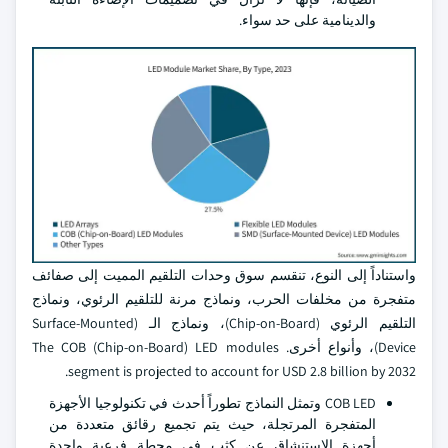
والدينامية على حد سواء.
واستناداً إلى النوع، تنقسم سوق وحدات التلقيم المميت إلى صفائف
متفجرة من مخلفات الحرب، ونماذج مرنة للتلقيم الرئوي، ونماذج
التلقيم الرئوي (Chip-on-Board)، ونماذج الـ (Surface-Mounted
Device)، وأنواع أخرى. The COB (Chip-on-Board) LED modules
segment is projected to account for USD 2.8 billion by 2032.
COB LED وتمثل النماذج تطوراً أحدث في تكنولوجيا الأجهزة
المتفجرة المرتجلة، حيث يتم تجميع رقائق متعددة من
أجهزة الاستنشاق عن كثب في محطة فرعية واحدة