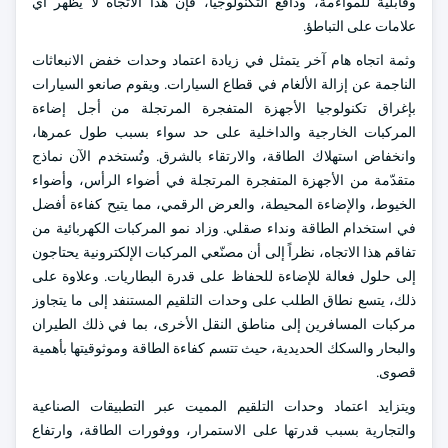
وقابلية للمواءمة، ودافع التكنولوجيا، فإن هذا الاتجاه لا يظهر أي
علامات على التباطؤ.
وثمة اتجاه هام آخر يتمثل في زيادة اعتماد وحدات خفض الانبعاثات
الناجمة عن إزالة الألغام في قطاع السيارات. ويقوم صانعو السيارات
بإغراق تكنولوجيا الأجهزة المتفجرة المرتجلة من أجل إضاءة
المركبات الخارجية والداخلية على حد سواء بسبب طول عمرها،
وانخفاض استهلاك الطاقة، والارتقاء بالشرق. وتُستخدم الآن نماذج
متقدّمة من الأجهزة المتفجرة المرتجلة في أضواء الرأس، وأضواء
الخيوط، والإضاءة المحيطة، والعرض الرقمي، مما يتيح كفاءة أفضل
في استخدام الطاقة ونداء صقلي. وزاد نمو المركبات الكهربائية من
تفاقم هذا الاتجاه، نظراً إلى أن مصنّعي المركبات الإلكترونية يحتاجون
إلى حلول فعالة للإضاءة للحفاظ على قدرة البطاريات. وعلاوة على
ذلك، يتسع نطاق الطلب على وحدات التلقيم المستنفد إلى ما يتجاوز
مركبات المسافرين إلى مناطق النقل الأخرى، بما في ذلك الطيران
والبحار والسكك الحديدية، حيث تتسم كفاءة الطاقة وموثوقيتها بأهمية
قصوى.
ويتزايد اعتماد وحدات التلقيم المميت عبر التطبيقات الصناعية
والتجارية بسبب قدرتها على الاستمرار، ووفورات الطاقة، وارتفاع