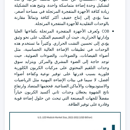
لتشكيل وحدة إضاءة متماسكة واحدة. وتتيح هذه التشكيلة
زيادة كثافة الأجهزة المتفجرة المرتجلة في مساحة أصغر،
مما يؤدي إلى إنتاج خفيف أكثر كثافة وتماثلاً مقارنة
بالوحدات التقليدية للأجهزة المتفجرة المرتجلة.
COB وتُعرف الأجهزة المتفجرة المرتجلة بكفاءتها العليا
وإدارتها الحرارية، حيث أن التصميم المكبّب على نحو وثيق
يؤدي إلى تحسين التشت الحراري. وكثيراً ما تستخدم هذه
الوحدات في تطبيقات الإضاءة العالية الحساسية، مثل
أضواء الفيضانات، والضوءات، والضوءات الضوئية، حيث
توجد حاجة إلى الضوء المشرق والمركز. ويتزايد سوق
وحدات التلقيم المحتوي على مركبات الكربون الكلورية
فلورية بسبب قدرتها على توفير نوعية وكفاءة أضواء
أفضل، لا سيما في بيئات الإضاءة المهنية مثل الرياضيات
والاستوديوهات والأماكن الصناعية. فحجمها المتضاد وارتفاع
ناتج الشهوة يجعلان وحدات ثاني أكسيد الكربون خياراً
مفضلاً للجهات المصنعة التي تبحث عن حلول إضاءة قوية
وقادرة على توفير الطاقة.