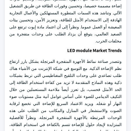
إضاءة مصممة خصيصا، وتحسين وفورات الطاقة عن طريق التشغيل
الآلي. وتناشد هذه السمات المتطورة المستهلكين والأعمال التجارية
الهادفة إلى الاستخدام الأمثل للطاقة، وتعزيز الأمن، وتحسين بيئات
المعيشة أو العمل عموما. ونظراً إلى أن اعتماد مادة إيوت ترتفع على
الصعيد العالمي، يتوقع أن يزداد الطلب على وحدات متفجرة من
مخلفات الحرب.
LED module Market Trends
وتتصدر صناعة نمائط الأجهزة المتفجرة المرتجلة بشكل بارز ارتفاع
نظم الإضاءة الذكية. مع التوسع في شبكة الإنترنت من الأشياء هناك
طلب تصاعدي على وحدات التلقيح المغناطيسي التي تربط بشبكات
ذكية وهذه النماذج المتقدمة لا تزيد من كفاءة استخدام الطاقة إلى
الحد الأمثل فحسب، بل تعزز أيضاً ملاءمة المستعملين من خلال
التكيف الدينامي للضوء على أساس عوامل آنية مثل مستويات ضوء
النهار أو شغله. ويزيد الاعتماد السريع للإضاءة التي تخضع لرقابة
الصوت والاستشعار في المنازل والمكاتب من الطلب على هذه
الوحدات المرتبطة بالأجهزة المتفجرة المرتجلة. ونظراً للأفضلية
المتزايدة لإيجاد حلول للإضاءة تتسم بالكفاءة في استخدام الطاقة،