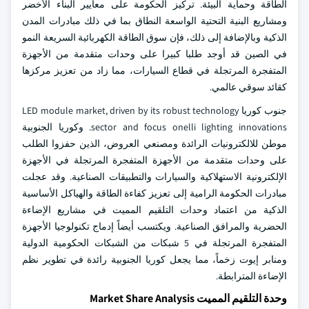
الطاقة وحماية البيئة. تركيز الحكومة على معايير البناء الأخضر
ومشاريع البنية التحتية الواسعة النطاق بما في ذلك مبادرات المدن
الذكية وبالإضافة إلى ذلك، فإن سوق الطاقة الكهربائية السريعة النمو
في الصين قد أوجد طلبا كبيرا على وحدات متقدمة من الأجهزة
المتفجرة المرتجلة في قطاع السيارات، مما زاد من تعزيز مركزها
كقائد سوقي عالمي.
جنوب كوريا LED module market, driven by its robust technology
sector and focus onelli lighting innovations. وكوريا الجنوبية
موطن للالكترونيات الرائدة ومصنعي العروض، الذين حفزوا الطلب
على وحدات متقدمة من الأجهزة المتفجرة المرتجلة في الأجهزة
الإلكترونية الاستهلاكية والسيارات والتطبيقات الصناعية. وقد عجلت
مبادرات الحكومة الرامية إلى تعزيز كفاءة الطاقة والهياكل الأساسية
الذكية من اعتماد وحدات التلقيم المميت في مشاريع الإضاءة
الحضرية والمرافق الصناعية. ويكتسب أيضاً إدماج تكنولوجيا الأجهزة
المتفجرة المرتجلة في 5 شبكات من الشبكات الحكومية الدولية
ومنابر إيوت زخماً، مما يجعل كوريا الجنوبية رائدة في تطوير نظم
الإضاءة المترابطة.
وحدة التلقيم المميت Market Share Analysis