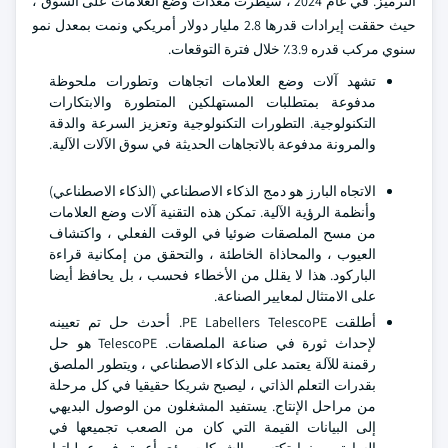
الترميز. في عام 2024 ، سيطرت معدات وضع العلامات على السوق ،
حيث حققت إيرادات قدرها 2.8 مليار دولار أمريكي ونمت بمعدل نمو
سنوي مركب قدره 3.9٪ خلال فترة التوقعات.
تشهد آلات وضع العلامات اتجاهات وتطورات ملحوظة
مدفوعة بمتطلبات المستهلكين المتطورة والابتكارات
التكنولوجية. التطورات التكنولوجية وتعزيز السرعة والدقة
والمرونة مدفوعة بالاتجاهات الحديثة في سوق الآلات الآلية.
الاتجاه البارز هو دمج الذكاء الاصطناعي (الذكاء الاصطناعي)
وأنظمة الرؤية الآلية. تمكن هذه التقنية آلات وضع العلامات
من مسح الملصقات ضوئيا في الوقت الفعلي ، واكتشاف
العيوب ، والمحاذاة الخاطئة ، والتحقق من إمكانية قراءة
الباركود. هذا لا يقلل من الأخطاء فحسب ، بل يحافظ أيضا
على الامتثال لمعايير الصناعة.
أطلقت PE Labellers TelescoPE. أحدث حل تم تعيينه
لإحداث ثورة في صناعة الملصقات. TelescoPE هو حل
رقمنة للآلة يعتمد على الذكاء الاصطناعي ، ويتطور الملصق
بقدرات التعلم الذاتي ، ليصبح شريكا حقيقيا في كل مرحلة
من مراحل الإنتاج. يستفيد المشغلون من الوصول البديهي
إلى البيانات القيمة التي كان من الصعب تجميعها في