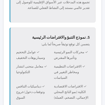
تجميع هذه المدخلات عبر الأسواق الإقليمية للوصول إلى
تقدير عالمي مستند إلى النشاط الفعلي للصناعة.
5. نموذج التنبؤ والافتراضات الرئيسية
يتضمن كل توقع توثيقاً صريحاً لما يلي:
✓ محركات النمو الرئيسية
✓ عوامل التحجيم
وتأثيرها المفترض
وسيناريوهات التخفيف
✓ الافتراضات التنظيمية
✓ معامل منحنى انتشار
ومخاطر التغيير في
التكنولوجيا
السياسات
✓ الافتراضات الاقتصادية
✓ ديناميكيات التنافس
الكلية (نمو الناتج المحلي
وتوقعات دخول/خروج
الإجمالي، التضخم، العملة)
السوق