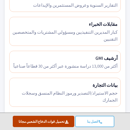
التقارير السنوية وعروض المستثمرين والإيداعات
مقابلات الخبراء
كبار المديرين التنفيذيين ومسؤولي المشتريات والمتخصصين
التقنيين
أرشيف GMI
أكثر من 13,000 دراسة منشورة عبر أكثر من 30 قطاعاً صناعياً
بيانات التجارة
حجم الاستيراد/التصدير ورموز النظام المنسق وسجلات
الجمارك
اتصل بنا
تحميل قوات الدفاع الشعبي مجانا
المعايير المدروسة والمُقَيَّمة