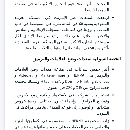
الصحيحة، أن تصبح قوة التجارة الإلكترونية في منطقة
الشرق الأوسط.
ارتفعت المبيعات عبر الإنترنت في المملكة العربية
السعودية بنسبة 60 في المائة تقريبا في المتوسط في جميع
الفئات، وأبرزها في قطاعات المنتجات الإعلامية والملابس
والأحذية. علاوة على ذلك، ارتفع متوسط الإنفاق لكل
مستخدم للتجارة الإلكترونية في المملكة العربية السعودية
بأكثر من 50 في المائة خلال السنوات الثلاث الماضية.
الحصة السوقية لمعدات وضع العلامات والترميز
أكبر خمس شركات في صناعة معدات وضع العلامات
والترميز هي HERMA و Markem-Imaje و Videojet و
Domino Printing Sciences و Hitachi IESA وتمتلك مجتمعة
حصة تتراوح بين 15٪ و 20٪ في السوق.
تستمر هذه الشركات في الاستحواذ والاندماج مع الآخرين ،
وتوسيع المرافق ، وإجراء تعاون مختلف لزيادة عروض
منتجاتها ، والوصول إلى قواعد العملاء ، وتأمين مراكزها في
السوق.
زادت مجموعة HERMA ، المتخصصة في تكنولوجيا التعبئة
والتغليف ووضع العلامات ، على حجم مبيعاتها بنسبة 5.4 في