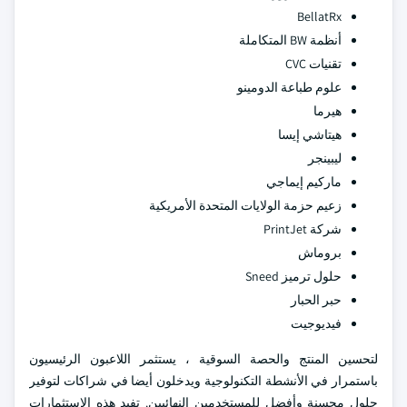
BellatRx
أنظمة BW المتكاملة
تقنيات CVC
علوم طباعة الدومينو
هيرما
هيتاشي إيسا
ليبينجر
ماركيم إيماجي
زعيم حزمة الولايات المتحدة الأمريكية
شركة PrintJet
بروماش
حلول ترميز Sneed
حبر الحبار
فيديوجيت
لتحسين المنتج والحصة السوقية ، يستثمر اللاعبون الرئيسيون
باستمرار في الأنشطة التكنولوجية ويدخلون أيضا في شراكات لتوفير
حلول محسنة وأفضل للمستخدمين النهائيين. تفيد هذه الاستثمارات