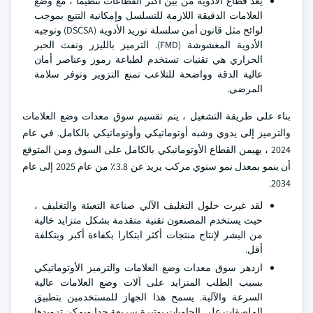
يعد قطاع الأدوية من بين أكثر القطاعات تنظيما ، مع وضع
العلامات الدقيقة اللازمة للتسلسل وإمكانية التتبع بموجب
لوائح مثل قانون أمن سلسلة توريد الأدوية (DSCSA) وتوجيه
الأدوية المغشوشة (FMD). الترميز بالليزر ونفث الحبر
الحراري هي تقنيات تستخدم لطباعة رموز وعناصر أمان
عالية الدقة وواضحة للتلاعب تمنع التزوير وتوفر سلامة
المرضى.
بناء على طريقة التشغيل ، يتم تقسيم سوق معدات وضع العلامات
والترميز إلى يدوي وشبه أوتوماتيكي وأوتوماتيكي بالكامل. في عام
2024 ، يهيمن القطاع الأوتوماتيكي بالكامل على السوق ومن المتوقع
أن ينمو بمعدل نمو سنوي مركب يزيد عن 3.8٪ من عام 2025 إلى عام
2034.
لقد غيرت حلول التغليف الآلي صناعة التعبئة والتغليف ،
حيث يستخدم المصنعون تقنية متقدمة بشكل متزايد خالية
من البشر لإنتاج منتجات أكثر ابتكارا بكفاءة أكبر وبتكلفة
أقل.
ازدهر سوق معدات وضع العلامات والترميز الأوتوماتيكي
بسبب الطلب المتزايد على آلات وضع العلامات عالية
السرعة والآلية. يسمح هذا الجهاز للمستخدمين بتطبيق
الملصقات على الحاويات بوتيرة سريعة جدا ويمكن تزويدها