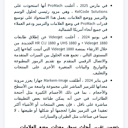
في مارس 2025 ، أعلنت ProMach أنها استحوذت على
KelCode Solutions ، وهي مزود رئيسي لحلول الوسم
والترميز ووضع العلامات. يعمل هذا الاستحواذ على توسيع
قدرات ProMach في وضع العلامات والترميز ودعم العملاء
في جميع أنحاء أمريكا الشمالية.
في يونيو 2024 ، أعلنت Videojet عن إطلاق طابعات
Videojet 1880 + و 1880 UHS و 1880 HR CIJ الجديدة. من
خلال الارتقاء بمنصة Videojet 1880 التي أثبتت كفاءتها إلى
المستوى التالي ، تجمع هذه الحلول بين الميزات المتقدمة
والاتصال الرقمي المتقدم مع تقديم الرموز المطبوعة
والتواريخ والبيانات المتغيرة الأخرى على المنتجات
والتغليف.
في يناير 2024 ، أطلقت Markem-Imaje جهازا يعزز مرونة
معداتها للترميز المباشر على مجموعة واسعة من الأسطح
والأحجام ، بما في ذلك الأجسام الكبيرة مثل أجنحة
الطائرات. في حين أنه يمكن طباعة بعض التطبيقات
مباشرة على ناقل ، فإن بعض المنتجات أو الأشياء أكثر
تعقيدا في الترميز نظرا لحجمها أو شكلها أو طبيعتها ، لا
سيما في صناعات مثل الطيران والسيارات.
يتضمن تقرير أبحاث سوق معدات وضع العلامات