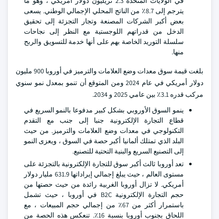
في الولايات المتحدة 2.3 تريليون دولار أمريكي ، وهو ما
يترجم إلى 8.7٪ من الناتج المحلي الإجمالي الوطني. يسعى
بعض أكبر الشركات المصنعة وتجار التجزئة إلى تحقيق
الدخل من قدراتهم اللوجستية مع النظر إلى نجاحات
سلسلة التوريد الخاصة بهم على أنها خدمة للتسويق والربح
منها.
بلغت قيمة سوق معدات وضع العلامات والترميز في أوروبا 900 مليون
دولار أمريكي في عام 2024 ومن المتوقع أن تنمو بمعدل نمو سنوي
مركب قدره 3.1٪ بين عامي 2025 و 2034.
ينمو السوق الأوروبي بشكل كبير مدفوعا بالنمو السريع في
قطاع التجارة الإلكترونية جنبا إلى جنب مع التقدم
التكنولوجي في معدات وضع العلامات والترميز. من حيث
البلد الذي تمتلك ألمانيا أكبر حصة في السوق ، ويعزى النمو
إلى التصنيع السريع والبنية التحتية للتصنيع.
تعد أوروبا ثالث أكبر سوق للتجارة الإلكترونية بالتجزئة على
مستوى العالم ، حيث يبلغ إجمالي إيراداتها 631.9 مليار دولار
أمريكي. لا تزال أوروبا الغربية رائدة من حيث حصتها من
حجم التجارة الإلكترونية B2C في أوروبا ، حيث تشمل
باستمرار أكثر من 67٪ من إجمالي حجم المبيعات ، مع
اللحاق بجنوب أوروبا بنسبة 16٪. تنعكس هذه الحصة من