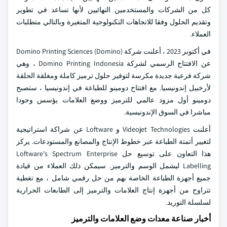
كل من الشركات والمستخدمين النهائيين لأنها تساعد في تطوير
وتقديم الحلول وفقا للاتجاهات التكنولوجية المتغيرة وبالتالي متطلبات
العملاء.
في أكتوبر 2023 ، أعلنت شركة Domino Printing Sciences (Domino)
عن الافتتاح الرسمي لشركة Domino Printing Indonesia ، وهي
شركة فرعية جديدة مكرسة لتوفير حلول ترميز كاملة ومغلقة الحلقة
لأرخبيل إندونيسيا. مع افتتاح دومينو للطباعة في إندونيسيا ، ستصبح
دومينو أول مزود عالمي للترميز ووضع العلامات يؤسس وجودا
مباشرا في السوق الإندونيسية.
أعلنت Videojet Technologies و Loftware عن شراكة استراتيجية
لتغيير أتمتة الطباعة عبر خطوط الإنتاج والمصانع والمستودعات. يركز
هذا التعاون على توسيع حل Loftware's Spectrum Enterprise
Labelling ليشمل الوسم والترميز. سيمكن ذلك العملاء من قيادة
جميع أجهزة الطباعة الخاصة بهم من حل رقمي شامل ، مع تغطية
تتراوح من أجهزة إنتاج العلامات والترميز إلى الطابعات الحرارية
لسلسلة التوريد.
أخبار صناعة معدات وضع العلامات والترميز