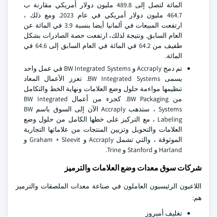
المائة لتصل إلى 489.8 مليون دولار أمريكي مقارنة ب
464.7 مليون دولار أمريكي في عام 2023. ومع ذلك ،
ارتفعت المبيعات في ألمانيا أيضا بنسبة 3.9 في المائة عن
العام السابق. ونتيجة لذلك، ارتفعت حصة الصادرات بشكل
طفيف من 64.2 في المائة في العام السابق إلى 64.6 في
المائة.
تم دمج Accraply و BW Integrated Systems في عمل واحد
يسمى BW Integrated Systems. تعزز الأعمال المعاد
تنظيمها مواءمة حلول وضع العلامات ونهاية الخط والتكامل
من BW Packaging. كجزء من أعمال BW Integrated
Systems ، ستذهب Accraply الآن إلى السوق باسم BW
Labeling ، مع التركيز على خطها الكامل من حلول وضع
العلامات والتحويل وتزيين المنتجات من علاماتها التجارية
الموثوقة ، والتي تشمل Accraply و Graham + Sleevit و
Harland و Stanford و Trine.
شركات سوق معدات وضع العلامات والترميز
اللاعبون الرئيسيون العاملون في صناعة معدات الملصقات والترميز
هم:
تغليف أمبروز