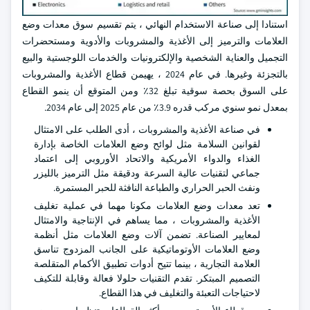
استنادا إلى صناعة الاستخدام النهائي ، يتم تقسيم سوق معدات وضع
العلامات والترميز إلى الأغذية والمشروبات والأدوية ومستحضرات
التجميل والعناية الشخصية والإلكترونيات والخدمات اللوجستية والبيع
بالتجزئة وغيرها. في عام 2024 ، يهيمن قطاع الأغذية والمشروبات
على السوق بحصة سوقية تبلغ 32٪ ومن المتوقع أن ينمو القطاع
بمعدل نمو سنوي مركب قدره 3.9٪ من عام 2025 إلى عام 2034.
في صناعة الأغذية والمشروبات ، أدى الطلب على الامتثال
لقوانين السلامة مثل لوائح وضع العلامات الخاصة بإدارة
الغذاء والدواء الأمريكية والاتحاد الأوروبي إلى اعتماد
جماعي لتقنيات عالية السرعة ودقيقة مثل الترميز بالليزر
ونفث الحبر الحراري والطباعة النافثة للحبر المستمرة.
تعد معدات وضع العلامات مكونا مهما في عملية تغليف
الأغذية والمشروبات ، مما يساهم في الإنتاجية والامتثال
لمعايير الصناعة. تضمن آلات وضع العلامات مثل أنظمة
وضع العلامات الأوتوماتيكية على الجانب المزدوج تناسق
العلامة التجارية ، بينما تتيح أدوات تطبيق الأكمام المتقلصة
التصميم المبتكر. تقدم التقنيات حلولا فعالة وقابلة للتكيف
لاحتياجات التعبئة والتغليف في هذا القطاع.