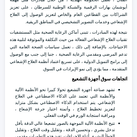
أيوشمان بهارات الرقمية والشبكة الوطنية للسرطان ، على تعزيز
الشراكات بين القطاعين العام والخاص لتعزيز الوصول إلى العلاج
الإشعاعي وخدمات التصوير التشخيصي في المناطق الريفية.
نتيجة لهذه المبادرات ، تتبنى أماكن الرعاية الصحية مثل المستشفيات
تقنيات العلاج الإشعاعي الفعالة من حيث التكلفة والموثوقة لتلبية هذه
الاحتياجات. بالإضافة إلى ذلك ، تعمل سياسات الصحة العامة التي
تدعم المرضى ومقدمي الرعاية الصحية ، جنبا إلى جنب مع الوصول
إلى برامج التمويل الدولية ، على تسريع اعتماد أنظمة العلاج الإشعاعي
المتقدمة ، مما يؤدي إلى نمو الإيرادات في السوق.
اتجاهات سوق أجهزة التشعيع
تشهد صناعة أجهزة التشعيع تحولا كبيرا نحو الأنظمة الآلية
والأنظمة التي تعتمد على الذكاء الاصطناعي في العلاج
الإشعاعي. يتم استخدام الذكاء الاصطناعي بشكل متزايد
لتعزيز تخطيط العلاج ، وأتمتة اختيار جرعة الإشعاع ،
ومراقبة استجابة الورم في الوقت الفعلي.
تتيح الأنظمة الآلية الموجهة بالصور تشعيعا عالي الدقة بأقل
تدخل بشري ، وتحسين الدقة ، وتقليل وقت العلاج ، وتقليل
الخطأ البشري أثناء الإجراءات. تفيد هذه التطورات مقدمي