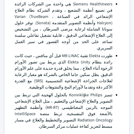
Siemens Healthineers هي واحدة من الشركات الرائدة
في تصنيع أنظمة التشعيع ، وتقدم الشركة نظام العلاج
الإشعاعي الرائد في الصناعة Varian (TrueBeam ،
Halcyon) وأنظمة التصوير المتقدمة (Sonata). توفر حلول
سوناتا الشاملة لرعاية مرضى السرطان ، من التشخيص
إلى العلاج الإشعاعي الدقيق ، قابلية تشغيل تفاعلي سلسة
تساعد على الحد من أوجه القصور في سير العمل
السريري.
طورت Elekta تقنية MR-LINAC قبل أي منافس ، حيث كانت
رائدة بنظام Elekta Unity الذي يربط بين تصور الأورام
الرخوة أثناء العلاج ، مما يخلق قدرة جديدة على علم الأورام
الدقيق. يظل سكين جاما الخاص بالشركة هو معيار الرعاية
لعلاجات الجراحة الإشعاعية التجسيمية (SRS) مع القدرة
الأكثر دقة وتقدما لأورام المخ والتشوهات الوظيفية.
تتميز Koninklijke Philips بالحلول الهجينة التي تربط بين
التصوير والعلاج الإشعاعي والتعقيم ، مثل العلاج الإشعاعي
الموجه بالرنين المغناطيسي (MR-RT) وأنظمة التطهير
بالأشعة فوق البنفسجية. تربط منصة IntelliSpace
Radiation Oncology التصوير والتخطيط والعلاج في مسار
مبسط لتعزيز كفاءة عمليات مركز السرطان.