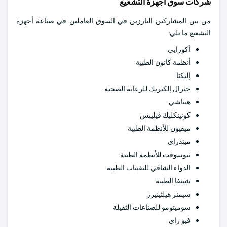
شركات سوق أجهزة التشعيع
من بين المشاركين البارزين في السوق العاملين في صناعة أجهزة
التشعيع ما يلي:
أكورايي
أنظمة كانون الطبية
إليكتا
جنرال إلكتريك للرعاية الصحية
هيتاشي
كونينكليك فيليبس
ميفيون للأنظمة الطبية
ميندراي
نيوسوفت للأنظمة الطبية
الدواء الشافي للتقنيات الطبية
شينفا الطبية
سيمنز هيلثينيرز
سوميتومو للصناعات الثقيلة
فيو راي