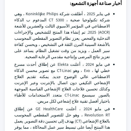
أخبار صناعة أجهزة التشعيع:
في يناير 2025 ، أطلقت شركة Koninklijke Philips ، وهي
شركة تكنولوجيا صحية ، CT 5300 المدعوم ب الذكاء
الاصطناعي في المؤتمر الآسيوي الثالث والعشرين للأشعة
(AOCR) 2025. تم إنشاء هذا المنتج للتشخيص والإجراءات
التدخلية والفحص. يعزز نظام التصوير المقطعي المحوسب
بالأشعة السينية المرن الثقة في التشخيص ، ويحسن كفاءة
سير العمل ، ويزيد من وقت تشغيل النظام. يساعد على
تعزيز نتائج المرضى وإنتاجية مقدمي الرعاية الصحية.
في مايو 2024 ، أعلنت Elekta عن إطلاق أحدث مسرع
خطي لها ، Evo ، وهو CT-Linac مع تصوير محسن الذكاء
الاصطناعي عالي الوضوح جديد. يمكنه تقديم العلاج
الإشعاعي التكيفي دون اتصال بالإنترنت وعبر الإنترنت
وكذلك تحسين علاجات العلاج الإشعاعي القياسية الموجهة
بالصور. سيسمح CT-Linac متعدد الاستخدامات للأطباء
باختيار أفضل تقنية علاج إشعاعي لكل مريض.
في مايو 2024 ، أعلنت GE HealthCare عن إطلاق
Revolution RT ، وهو حل للتصوير المقطعي المحوسب
بالعلاج الإشعاعي (CT) يهدف إلى تحسين دقة التصوير. يعمل
هذا المنتج أيضا على تبسيط سير عمل المحاكاة ، مما يوفر