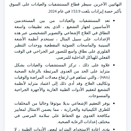
النهائيين الآخرين. سيطر قطاع المستشفيات والعيادات على السوق
بأكبر حصة إيرادات بلغت 53.9٪ في عام 2024.
تعد المستشفيات والعيادات من بين المستخدمين
الأساسيين لجهاز التشعيع ، الذي يجد تطبيقات واسعة
النطاق في العلاج الإشعاعي والتصوير التشخيصي عبر هذه
الإعدادات. على سبيل المثال ، تستخدم أنظمة الأشعة
السينية والماسحات الضوئية المقطعية ووحدات التنظير
الفلوري على نطاق واسع للتصور غير الجراحي في الوقت
الفعلي للهياكل الداخلية للمرضى.
علاوة على ذلك ، تركز المستشفيات والعيادات بشكل
متزايد على الحد من العدوى المرتبطة بالرعاية الصحية
(HAIs) ، والتي تساهم في ارتفاع معدلات المراضة والوفيات
وتكاليف العلاج. وقد أدى ذلك إلى اعتماد متزايد لأنظمة
التشعيع لتعقيم الأدوات الطبية الغازية والأجهزة الجراحية
والمنسوجات.
يوفر التعقيم الإشعاعي بديلا موثوقا وخاليا من المخلفات
للطرق الكيميائية والحرارية ، مما يضمن الامتثال لمعايير
مكافحة العدوى مع الحفاظ على سلامة المرضى في
مختلف إعدادات الرعاية الصحية.
يؤدي إعادة الاستخدام المتزايد لبعض الأدوات الطبية ، لا