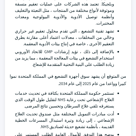
وبلجيكا. تعتمد هذه الشركات على عمليات تعقيم متسقة
وموثوقة لأنواع مختلفة من المنتجات ، مثل التعبئة والتغليف
وأنظمة توصيل الأدوية والأدوية البيولوجية ومعدات
المختبرات.
تشهد تقنية التشعيع ، التي تقدم محلول تعقيم غير حراري
وخالي من المخلفات ، معدلات اعتماد أعلى مقارنة بطرق
التعقيم الأخرى ، خاصة في إنتاج بيئات الأدوية المعقمة.
بالإضافة إلى ذلك ، تؤيد إرشادات GMP للاتحاد الأوروبي
استخدام التشعيع في بيئات المعالجة المعقمة ، مما يزيد من
زيادة الطلب على البنية التحتية المتقدمة للإشعاع.
من المتوقع أن يشهد سوق أجهزة التشعيع في المملكة المتحدة نموا
كبيرا وواعدا من عام 2025 إلى عام 2034.
تستثمر حكومة المملكة المتحدة بكثافة في تحديث خدمات
العلاج الإشعاعي تحت رعاية NHS لتقليل طول الوقت الذي
يستغرقه تلقي علاج السرطان وتحسين نتائج المرضى.
أدت مبادرات التمويل المختلفة مثل صندوق تحديث العلاج
الإشعاعي ، إلى زيادة وتيرة استبدال المسرعات الخطية
القديمة ، بأنظمة تشعيع حديثة لصناديق NHS.
يوضح هذا التدفق للأموال العامة الطلب المستمر على