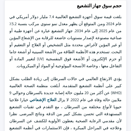
حجم سوق جهاز التشعيع
بلغت قيمة سوق أجهزة التشعيع العالمية 7.4 مليار دولار أمريكي في
عام 2024 ومن المتوقع أن يظهر معدل نمو سنوي مركب بنسبة 5.2٪
من عام 2025 إلى عام 2034. جهاز التشعيع عبارة عن أجهزة طبية أو
صناعية مصنوعة لإصدار مستويات خاضعة للرقابة من الإشعاع المؤين
أو غير المؤين لأغراض محددة مثل التشخيص أو العلاج أو التعقيم أو
البحث. تستخدم هذه الأنظمة الطاقة من الأشعة السينية أو أشعة جاما
أو حزم الإلكترون أو الأشعة فوق البنفسجية (UV) لتغيير المادة أو
التفاعل معها ، وخاصة الأنسجة البيولوجية أو المواد أو الميكروبات.
يؤدي الارتفاع العالمي في حالات السرطان إلى زيادة الطلب بشكل
كبير على أنظمة التشعيع المتقدمة. أبلغت منظمة الصحة العالمية
(WHO) عن أكثر من 20 مليون حالة إصابة جديدة بالسرطان وحوالي 9
ملايين حالة وفاة في عام 2022. لا يزال
العلاج الإشعاعي
خيارا علاجيا
حيويا لأنواع مختلفة من السرطان ، مع التقدم في تقنيات التشعيع
المستهدفة التي تحسن بشكل كبير من الدقة ونتائج المرضى. نظرا
لأن مقدمي الرعاية الصحية يعطون الأولوية للكشف عن السرطان
وعلاجه في المراحل المبكرة ، فإن الاستثمارات في أنظمة التشعيع