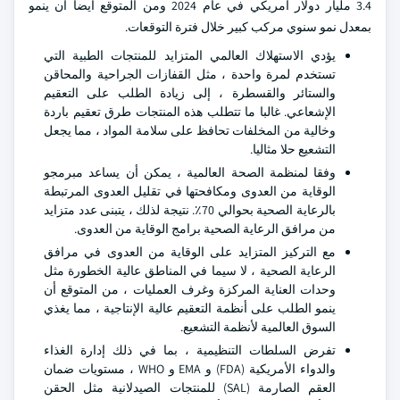
3.4 مليار دولار أمريكي في عام 2024 ومن المتوقع أيضا أن ينمو
بمعدل نمو سنوي مركب كبير خلال فترة التوقعات.
يؤدي الاستهلاك العالمي المتزايد للمنتجات الطبية التي
تستخدم لمرة واحدة ، مثل القفازات الجراحية والمحاقن
والستائر والقسطرة ، إلى زيادة الطلب على التعقيم
الإشعاعي. غالبا ما تتطلب هذه المنتجات طرق تعقيم باردة
وخالية من المخلفات تحافظ على سلامة المواد ، مما يجعل
التشعيع حلا مثاليا.
وفقا لمنظمة الصحة العالمية ، يمكن أن يساعد مبرمجو
الوقاية من العدوى ومكافحتها في تقليل العدوى المرتبطة
بالرعاية الصحية بحوالي 70٪. نتيجة لذلك ، يتبنى عدد متزايد
من مرافق الرعاية الصحية برامج الوقاية من العدوى.
مع التركيز المتزايد على الوقاية من العدوى في مرافق
الرعاية الصحية ، لا سيما في المناطق عالية الخطورة مثل
وحدات العناية المركزة وغرف العمليات ، من المتوقع أن
ينمو الطلب على أنظمة التعقيم عالية الإنتاجية ، مما يغذي
السوق العالمية لأنظمة التشعيع.
تفرض السلطات التنظيمية ، بما في ذلك إدارة الغذاء
والدواء الأمريكية (FDA) و EMA و WHO ، مستويات ضمان
العقم الصارمة (SAL) للمنتجات الصيدلانية مثل الحقن