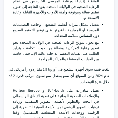
المتنقلة (ASCs) ورعاية المرضى الخارجيين في نظام
الرعاية الصحية في الولايات المتحدة يقود الحاجة إلى حلول
تعقيم فعالة وموثوقة وآمنة للأدوات والأجهزة القابلة لإعادة
الاستخدام.
يفضل بشكل متزايد أنظمة التشعيع ، وخاصة التصميمات
المدمجة أو المعيارية ، لقدرتها على توفير التعقيم السريع
دون المساس بسلامة المعدات.
مع تحول نموذج الرعاية الصحية في الولايات المتحدة نحو
تقديم رعاية لامركزية وفعالة من حيث التكلفة ، يتزايد
الطلب على تقنيات التعقيم الداخلية عالية الإنتاجية ، خاصة
بين العيادات المستقلة والمراكز الجراحية.
بلغت قيمة سوق أجهزة التشعيع في أوروبا 1.9 مليار دولار أمريكي في
عام 2024 ومن المتوقع أن تنمو بمعدل نمو سنوي مركب قدره 5.2٪
خلال فترة التوقعات.
تعمل مبادرات مثل EU4Health و Horizon Europe
والإصلاحات الصحية الوطنية على تغذية الإنفاق الرأسمالي
في البحث والتطوير لأنظمة التصوير المتقدمة وزيادة
ترقيات التصوير الرقمي (من الأشعة السينية التناظرية إلى
الرقمية ووحدات الأشعة المقطعية المتقدمة). وفقا