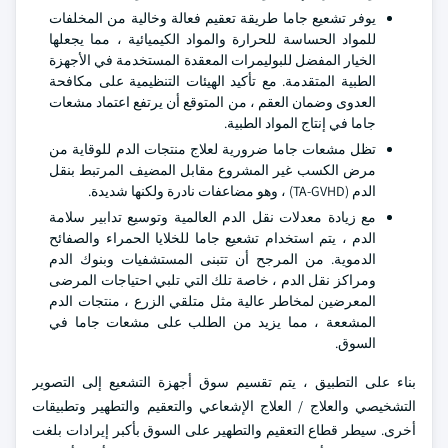
يوفر تشعيع جاما طريقة تعقيم فعالة وخالية من المخلفات
للمواد الحساسة للحرارة والمواد الكيميائية ، مما يجعلها
الخيار المفضل للبوليمرات المعقدة المستخدمة في الأجهزة
الطبية المتقدمة. مع تأكيد الهيئات التنظيمية على مكافحة
العدوى وضمان العقم ، من المتوقع أن يرتفع اعتماد مشعات
جاما في إنتاج المواد الطبية.
تظل مشعات جاما ضرورية لعلاج منتجات الدم للوقاية من
مرض الكسب غير المشروع مقابل المضيف المرتبط بنقل
الدم (TA-GVHD) ، وهو مضاعفات نادرة ولكنها شديدة.
مع زيادة معدلات نقل الدم العالمية وتوسيع تدابير سلامة
الدم ، يتم استخدام تشعيع جاما للخلايا الحمراء والصفائح
الدموية. من المرجح أن تتبنى المستشفيات وبنوك الدم
ومراكز نقل الدم ، خاصة تلك التي تلبي احتياجات المرضى
المعرضين لمخاطر عالية مثل متلقي الزرع ، منتجات الدم
المشععة ، مما يزيد من الطلب على مشعات جاما في
السوق.
بناء على التطبيق ، يتم تقسيم سوق أجهزة التشعيع إلى التصوير
التشخيصي والعلاج / العلاج الإشعاعي والتعقيم والتطهير وتطبيقات
أخرى. سيطر قطاع التعقيم والتطهير على السوق بأكبر إيرادات بلغت