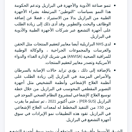
تنمو صناعة الأدوية والأجهزة في البرازيل وتدعم الحكومة
هذا النمو بسياسات "التوطين" المرتبطة بشراء الأجهزة
الطبية من البرازيل بدلا من الاستيراد ، فضلا عن إضافة
الوظائف والبحث والتطوير. وقد أدى ذلك إلى زيادة الطلب
على أجهزة التشعيع عبر شركات الأجهزة الطبية والأدوية
في البرازيل.
لدى NHS البرازيلية أيضا معايير لتعقيم المنتجات مثل الحقن
والغرسات والمجموعات الجراحية ، والوكالة الوطنية
للمراقبة الصحية (ANVISA) هي شريك لإدارة الغذاء والدواء
الأمريكية وتصدر معايير لتعقيم المنتجات.
بالإضافة إلى ذلك ، يؤدي تزايد حالات الإصابة بالسرطان
والأمراض المزمنة في البرازيل إلى زيادة الطلب على
أنظمة العلاج الإشعاعي وأنظمة التشخيص مثل أجهزة
التصوير المقطعي المحوسب في البرازيل. من خلال خطة
توسيع العلاج الإشعاعي لمشروع النظام الصحي الموحد في
البرازيل (PER-SUS) ، حتى أكتوبر 2021 ، تم تسليم ما يقرب
من 50٪ من التنفيذ المخطط له لمعدات العلاج الإشعاعي
في البرازيل. تقود هذه التطبيقات نمو الإيرادات في سوق
أجهزة التشعيع في البرازيل.
الشرق الأوسط وأفريقيا: من المتوقع أن يشهد سوق أجهزة التشعيع