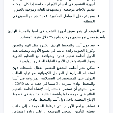
أجهزة التشعيع في أقسام الأورام ، خاصة إذا كان بإمكانه
تقديم علاجات موضعية أو مستهدفة للغاية وموجهة بالصور.
ومن ثم ، فإن العوامل المذكورة أعلاه تدفع نمو السوق في
المنطقة.
من المتوقع أن ينمو سوق أجهزة التشعيع في آسيا والمحيط الهادئ
بأسرع معدل نمو سنوي مركب يبلغ 5.9٪ خلال فترة التوقعات.
تعد دول آسيا والمحيط الهادئ الكبيرة مثل الهند والصين
وكوريا الجنوبية رائدة عالميا في تصنيع الأدوية. وتتطلب هذه
الدول أنظمة تعقيم قادرة ومتوافقة مع التنظيم للأدوية
ومواد التعبئة وتغليف الأدوية القابلة للحقن والبيولوجية.
يمكن نشر أنظمة التشعيع للتعقيم الفعال للمنتجات دون
استخدام الحرارة أو العوامل الكيميائية. مع تزايد الطلب
الدولي على المستحضرات الصيدلانية المزروعة في آسيا
والمحيط الهادئ بسرعة ، لا سيما في حقبة ما بعد COVID ،
من المتوقع أن تستمر الاستثمارات لإنشاء أنظمة للتعقيم
القائم على حزمة جاما وأشعة E عالية الإنتاجية في خطوط
الإنتاج المعقمة داخل دول آسيا والمحيط الهادئ.
تساعد برامج الأورام التي ترعاها الحكومة ، إلى جانب
تغطية التأمين الصحي الموسعة ، على زيادة امتصاص