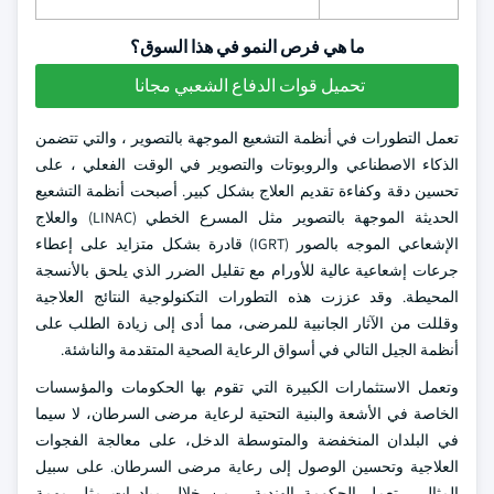
ما هي فرص النمو في هذا السوق؟
تحميل قوات الدفاع الشعبي مجانا
تعمل التطورات في أنظمة التشعيع الموجهة بالتصوير ، والتي تتضمن
الذكاء الاصطناعي والروبوتات والتصوير في الوقت الفعلي ، على
تحسين دقة وكفاءة تقديم العلاج بشكل كبير. أصبحت أنظمة التشعيع
الحديثة الموجهة بالتصوير مثل المسرع الخطي (LINAC) والعلاج
الإشعاعي الموجه بالصور (IGRT) قادرة بشكل متزايد على إعطاء
جرعات إشعاعية عالية للأورام مع تقليل الضرر الذي يلحق بالأنسجة
المحيطة. وقد عززت هذه التطورات التكنولوجية النتائج العلاجية
وقللت من الآثار الجانبية للمرضى، مما أدى إلى زيادة الطلب على
أنظمة الجيل التالي في أسواق الرعاية الصحية المتقدمة والناشئة.
وتعمل الاستثمارات الكبيرة التي تقوم بها الحكومات والمؤسسات
الخاصة في الأشعة والبنية التحتية لرعاية مرضى السرطان، لا سيما
في البلدان المنخفضة والمتوسطة الدخل، على معالجة الفجوات
العلاجية وتحسين الوصول إلى رعاية مرضى السرطان. على سبيل
المثال ، تعمل الحكومة الهندية ، من خلال مبادرات مثل مهمة