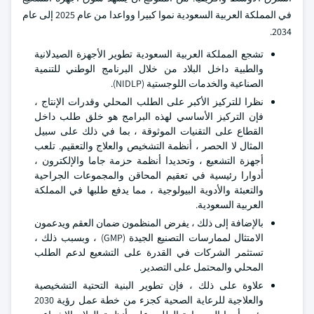
في المملكة العربية السعودية نموا كبيرا وواعدا من عام 2025 إلى عام
2034.
تشجع المملكة العربية السعودية تطوير الأجهزة الصيدلانية
والطبية داخل البلاد من خلال البرنامج الوطني للتنمية
الصناعية والخدمات اللوجستية (NIDLP).
نظرا للتركيز الأكبر على الطلب المحلي وقدرات الإنتاج ،
فإن التركيز الأساسي لهذه البرامج هو خلق طلب داخل
القطاع على التقنيات الموثوقة ، بما في ذلك على سبيل
المثال لا الحصر ، أنظمة التشخيص والعلاج والتعقيم. تلعب
أجهزة التشعيع ، وتحديدا أنظمة حزمة جاما والإلكترون ،
أدوارا رئيسية في تعقيم المحاقن والمجموعات الجراحية
والتعبئة والأدوية البيولوجية ، مما يدفع طلبها في المملكة
العربية السعودية.
بالإضافة إلى ذلك ، يفرض المنظمون ضمان العقم ويدعمون
الامتثال لممارسات التصنيع الجيدة (GMP) ، وبسبب ذلك ،
تستثمر الشركات في القدرة على التشعيع لدعم الطلب
المحلي والمحتمل على التصدير.
علاوة على ذلك ، فإن تطوير البنية التحتية التشخيصية
والعلاجية للرعاية الصحية كجزء من خطة عمل رؤية 2030