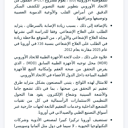
للمفوضية الأوروبية (EU) ، يقوم مشروع SPCCT الممول من
الاتحاد الأوروبي بتطوير تقنية التصوير للكشف المبكر
الدقيق عن أمراض القلب والأوعية الدموية العصبية
وتوصيفها ومراقبتها.
بالإضافة إلى ذلك ، بسبب زيادة الإصابة بالسرطان ، يتزايد
الطلب على العلاج الإشعاعي. وفقا للدراسة التي نشرتها
مجلة العلاج الإشعاعي والأورام ، من المتوقع ملاحظة زيادة
في الطلب على العلاج الإشعاعي بنسبة 16٪ في أوروبا في
عام 2025 مقارنة بعام 2012.
علاوة على ذلك ، حلت لائحة الأجهزة الطبية للاتحاد الأوروبي
(MDR) محل توجيه الأجهزة الطبية السابق (MDD) ، الذي
يفرض التحقق من صحة العقم وإمكانية التتبع للأجهزة
الطبية المباعة داخل الدول الأعضاء في الاتحاد الأوروبي.
للامتثال لهذه اللوائح ، يتبنى المصنعون بشكل متزايد طرق
تعقيم تم التحقق من صحتها ، بما في ذلك تشعيع جاما
والأشعة السينية وشعاع الإلكترون. يقود هذا التحول
التنظيمي الاستثمارات الرأسمالية في كل من تقنيات
التشعيع الداخلية وخدمات التعقيم التابعة لجهات خارجية عبر
أسواق التصنيع الطبي والصيدلاني في أوروبا.
تستضيف أوروبا تركيزا كبيرا لمصنعي الأدوية وشركات
التكنولوجيا الحيوية ، لا سيما في دول مثل ألمانيا وسويسرا