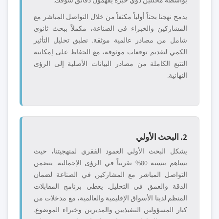
بواسطة محللين ذوي خبرة يفهمون دقائق سوقك.
يدمج نهجنا بحثاً أولياً مكثفاً من خلال التواصل المباشر مع
المشاركين والخبراء في الصناعة، مكملاً ببحث ثانوي
شامل من مصادر عالمية موثقة. نطبق تحليل التأثير
الكمي لتقديم توقعات موثوقة، مع الحفاظ على إمكانية
التتبع الكاملة من مصادر البيانات الأصلية إلى الرؤى
النهائية.
2. البحث الأولي
يشكل البحث الأولي العمود الفقري لمنهجيتنا، حيث
يساهم بنسبة 80% تقريباً في الرؤى الإجمالية. يتضمن
التواصل المباشر مع المشاركين في الصناعة لضمان
الدقة والعمق في التحليل. يغطي برنامج المقابلات
المنظم لدينا الأسواق الإقليمية والعالمية، مع مدخلات من
كبار المسؤولين التنفيذيين والمديرين وخبراء الموضوع.