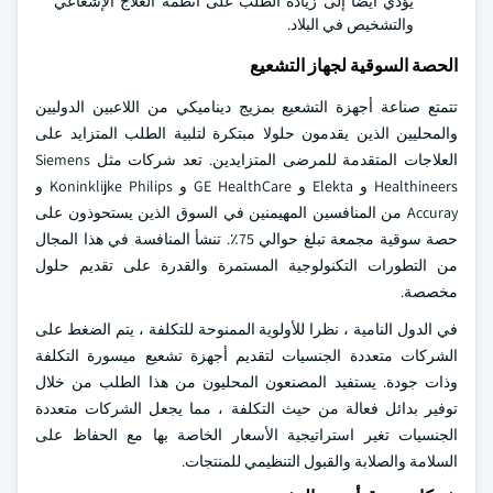
يؤدي أيضا إلى زيادة الطلب على أنظمة العلاج الإشعاعي
والتشخيص في البلاد.
الحصة السوقية لجهاز التشعيع
تتمتع صناعة أجهزة التشعيع بمزيج ديناميكي من اللاعبين الدوليين
والمحليين الذين يقدمون حلولا مبتكرة لتلبية الطلب المتزايد على
العلاجات المتقدمة للمرضى المتزايدين. تعد شركات مثل Siemens
Healthineers و Elekta و GE HealthCare و Koninklijke Philips و
Accuray من المنافسين المهيمنين في السوق الذين يستحوذون على
حصة سوقية مجمعة تبلغ حوالي 75٪. تنشأ المنافسة في هذا المجال
من التطورات التكنولوجية المستمرة والقدرة على تقديم حلول
مخصصة.
في الدول النامية ، نظرا للأولوية الممنوحة للتكلفة ، يتم الضغط على
الشركات متعددة الجنسيات لتقديم أجهزة تشعيع ميسورة التكلفة
وذات جودة. يستفيد المصنعون المحليون من هذا الطلب من خلال
توفير بدائل فعالة من حيث التكلفة ، مما يجعل الشركات متعددة
الجنسيات تغير استراتيجية الأسعار الخاصة بها مع الحفاظ على
السلامة والصلابة والقبول التنظيمي للمنتجات.