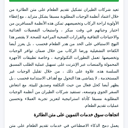
تعيد شركات الطيران تشكيل تقديم الطعام على متن الطائرة من
خلال اعتماد أنظمة الوجبات المطلوبة مسبقا بشكل متزايد ، مع إعطاء
الأولوية لراحة الركاب وتخصيصهم. تمكن هذه الأنظمة المسافرين من
اختيار وجباتهم في وقت مبكر ، واستيعاب التفضيلات الغذائية
والاحتياجات الثقافية والقرارات الصحية المراعية للصحة. لا يقتصر هذا
النهج الاستباقي على الحد من هدر الطعام فحسب ، بل يعزز أيضا
الكفاءة التشغيلية ورضا الركاب من خلال ضمان توافر الوجبات
وتخصيصها. تعمل التطورات التكنولوجية ، وخاصة تطبيقات الأجهزة
المحمولة والمنصات عبر الإنترنت على تسهيل عملية الطلب المسبق
السلسة هذه. علاوة على ذلك ، من خلال تقليل الوجبات غير
المستخدمة ، لا يتماشى هذا التحول مع أهداف الاستدامة فحسب ، بل
يظهر أيضا كحل فعال من حيث التكلفة وصديق للبيئة. مع انتعاش
السفر الجوي وتوسعه، تستفيد شركات الطيران من أنظمة الوجبات
المطلوبة مسبقا كأداة استراتيجية لتعزيز تجربة العملاء وتحسين
عمليات تقديم الطعام.
اتجاهات سوق خدمات التموين على متن الطائرة
يعمل دمج الذكاء الاصطناعي في خدمات تقديم الطعام على متن