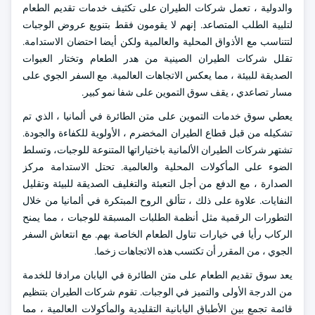
والدولية ، تعمل شركات الطيران على تكثيف خدمات تقديم الطعام
لتلبية الطلب المتصاعد. إنهم لا يقومون فقط بتنويع عروض الوجبات
لتتناسب مع الأذواق المحلية والعالمية ولكن أيضا احتضان الاستدامة.
تقلل شركات الطيران الصينية من هدر الطعام وتختار العبوات
الصديقة للبيئة ، مما يعكس الاتجاهات العالمية. مع السفر الجوي على
مسار تصاعدي ، يقف سوق التموين على شفا نمو كبير.
يعطي سوق خدمات التموين على متن الطائرة في ألمانيا ، الذي تم
تشكيله من قبل قطاع الطيران المخضرم ، الأولوية للكفاءة والجودة.
تشتهر شركات الطيران الألمانية باختياراتها المتنوعة للوجبات، وتسلط
الضوء على المأكولات المحلية والعالمية. تحتل الاستدامة مركز
الصدارة ، مع الدفع من أجل التعبئة والتغليف الصديقة للبيئة وتقليل
النفايات. علاوة على ذلك ، تتألق الروح المبتكرة في ألمانيا من خلال
التطورات الرقمية مثل أنظمة الطلبات المسبقة للوجبات ، مما يمنح
الركاب رأيا في خيارات تناول الطعام الخاصة بهم. مع انتعاش السفر
الجوي ، من المقرر أن تكتسب هذه الاتجاهات زخما.
يعد سوق تقديم الطعام على متن الطائرة في اليابان مرادفا للخدمة
من الدرجة الأولى والتميز في الوجبات. تقوم شركات الطيران بتنظيم
قائمة تجمع بين الأطباق اليابانية التقليدية والمأكولات العالمية ، مما