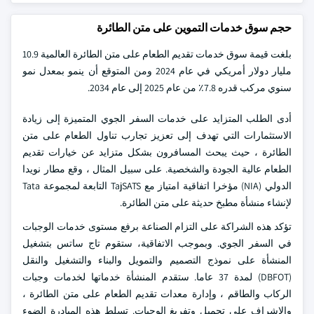
حجم سوق خدمات التموين على متن الطائرة
بلغت قيمة سوق خدمات تقديم الطعام على متن الطائرة العالمية 10.9
مليار دولار أمريكي في عام 2024 ومن المتوقع أن ينمو بمعدل نمو
سنوي مركب قدره 7.8٪ من عام 2025 إلى عام 2034.
أدى الطلب المتزايد على خدمات السفر الجوي المتميزة إلى زيادة
الاستثمارات التي تهدف إلى تعزيز تجارب تناول الطعام على متن
الطائرة ، حيث يبحث المسافرون بشكل متزايد عن خيارات تقديم
الطعام عالية الجودة والشخصية. على سبيل المثال ، وقع مطار نويدا
الدولي (NIA) مؤخرا اتفاقية امتياز مع TajSATS التابعة لمجموعة Tata
لإنشاء منشأة مطبخ حديثة على متن الطائرة.
تؤكد هذه الشراكة على التزام الصناعة برفع مستوى خدمات الوجبات
في السفر الجوي. وبموجب الاتفاقية، ستقوم تاج ساتس بتشغيل
المنشأة على نموذج التصميم والتمويل والبناء والتشغيل والنقل
(DBFOT) لمدة 37 عاما. ستقدم المنشأة خدماتها لخدمات وجبات
الركاب والطاقم ، وإدارة معدات تقديم الطعام على متن الطائرة ،
والإشراف على تحميل وتفريغ الوجبات. تسلط هذه المبادرة الضوء