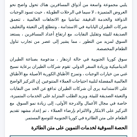
يلبي مجموعة واسعة من أذواق المسافرين. هناك تحول واضح نحو
العروض المتميزة ، لا سيما في الرحلات الطويلة ، حيث تسود الوجبات
الذواقة والخدمة الدقيقة. تماشيا مع الاتجاهات العالمية ، تتعمق
شركات الطيران اليابانية في الاستدامة ، وتتطلع إلى التعبئة والتغليف
الصديقة للبيئة وتقليل النفايات. مع ارتفاع أعداد المسافرين ، يستعد
السوق لمزيد من التطور ، مما يشير إلى عصر من تجارب تناول
الطعام المخصصة.
سوق كوريا الجنوبية في حالة ازدهار ، مدعومة بصناعة الطيران
الديناميكية وزيادة السفر الدولي. تقوم شركات الطيران برعاية نسيج
غني من خيارات الوجبات ، وتمزج الأطباق الكورية الأصيلة مع الأطباق
العالمية المفضلة لتلبية احتياجات العملاء المتنوعين. إن التركيز الواضح
على الاستدامة يرى أن شركات الطيران تدافع عن الحد من النفايات
والتعبئة الصديقة للبيئة. ويزيد الطلب المتزايد على الخدمات المتميزة،
خاصة في مجال الأعمال والدرجة الأولى، إلى زيادة نمو السوق. مع
التركيز على الابتكار والالتزام بإرضاء العملاء ، تم إعداد مشهد تقديم
الطعام على متن الطائرة في كوريا الجنوبية للتوسع المستمر.
الحصة السوقية لخدمات التموين على متن الطائرة