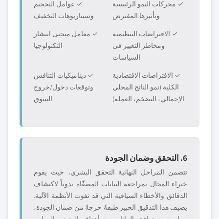
✓ محركات النمو الرئيسية
✓ عوامل التحجيم
وتأثيرها المفترض
وسيناريوهات التخفيف
✓ الافتراضات التنظيمية
✓ معامل منحنى انتشار
ومخاطر التغيير في
التكنولوجيا
السياسات
✓ الافتراضات الاقتصادية
✓ ديناميكيات التنافس
الكلية (نمو الناتج المحلي
وتوقعات دخول/خروج
الإجمالي، التضخم، العملة)
السوق
6. التحقق وضمان الجودة
تتضمن المراحل النهائية التحقق البشري، حيث يقوم
خبراء المجال بمراجعة البيانات المصفّاة يدوياً لاكتشاف
الدقائق والأخطاء السياقية التي قد تفوت الأنظمة الآلية.
يضيف هذا التدقيق الخبير طبقةً حرجةً من ضمان الجودة،