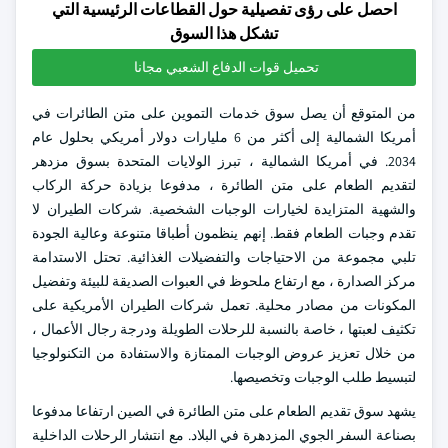
احصل على رؤى تفصيلية حول القطاعات الرئيسية التي
تشكل هذا السوق
تحميل قوات الدفاع الشعبي مجانا
من المتوقع أن يصل سوق خدمات التموين على متن الطائرات في
أمريكا الشمالية إلى أكثر من 6 مليارات دولار أمريكي بحلول عام
2034. في أمريكا الشمالية ، تبرز الولايات المتحدة بسوق مزدهر
لتقديم الطعام على متن الطائرة ، مدفوعا بزيادة حركة الركاب
والشهية المتزايدة لخيارات الوجبات الشخصية. شركات الطيران لا
تقدم وجبات الطعام فقط. إنهم ينظمون أطباقا متنوعة وعالية الجودة
تلبي مجموعة من الاحتياجات والتفضيلات الغذائية. تحتل الاستدامة
مركز الصدارة ، مع ارتفاع ملحوظ في العبوات الصديقة للبيئة وتفضيل
المكونات من مصادر محلية. تعمل شركات الطيران الأمريكية على
تكثيف لعبتها ، خاصة بالنسبة للرحلات الطويلة ودرجة رجال الأعمال ،
من خلال تعزيز عروض الوجبات الممتازة والاستفادة من التكنولوجيا
لتبسيط طلب الوجبات وتخصيصها.
يشهد سوق تقديم الطعام على متن الطائرة في الصين ارتفاعا مدفوعا
بصناعة السفر الجوي المزدهرة في البلاد. مع انتشار الرحلات الداخلية