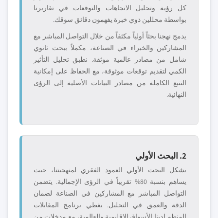
كل رؤية وتحليل الاتجاهات والتوقعات في تقاريرنا
بواسطة محللين ذوي خبرة يفهمون دقائق سوقك.
يدمج نهجنا بحثاً أولياً مكثفاً من خلال التواصل المباشر مع
المشاركين والخبراء في الصناعة، مكملاً ببحث ثانوي
شامل من مصادر عالمية موثقة. نطبق تحليل التأثير
الكمي لتقديم توقعات موثوقة، مع الحفاظ على إمكانية
التتبع الكاملة من مصادر البيانات الأصلية إلى الرؤى
النهائية.
2. البحث الأولي
يشكل البحث الأولي العمود الفقري لمنهجيتنا، حيث
يساهم بنسبة 80% تقريباً في الرؤى الإجمالية. يتضمن
التواصل المباشر مع المشاركين في الصناعة لضمان
الدقة والعمق في التحليل. يغطي برنامج المقابلات
المنظم لدينا الأسواق الإقليمية والعالمية، مع مدخلات من