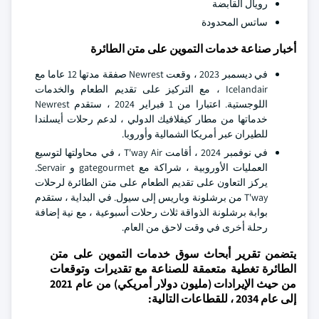
رويال القابضة
ساتس المحدودة
أخبار صناعة خدمات التموين على متن الطائرة
في ديسمبر 2023 ، وقعت Newrest صفقة مدتها 12 عاما مع
Icelandair ، مع التركيز على تقديم الطعام والخدمات
اللوجستية. اعتبارا من 1 فبراير 2024 ، ستقدم Newrest
خدماتها من مطار كيفلافيك الدولي ، لدعم رحلات أيسلندا
للطيران عبر أمريكا الشمالية وأوروبا.
في نوفمبر 2024 ، أقامت T'way Air ، في محاولتها لتوسيع
العمليات الأوروبية ، شراكة مع gategourmet و Servair.
يركز التعاون على تقديم الطعام على متن الطائرة لرحلات
T'way من برشلونة وباريس إلى سيول. في البداية ، ستقدم
بوابة برشلونة الذواقة ثلاث رحلات أسبوعية ، مع نية إضافة
رحلة أخرى في وقت لاحق من العام.
يتضمن تقرير أبحاث سوق خدمات التموين على متن
الطائرة تغطية متعمقة للصناعة مع تقديرات وتوقعات
من حيث الإيرادات (مليون دولار أمريكي) من عام 2021
إلى عام 2034 ، للقطاعات التالية: