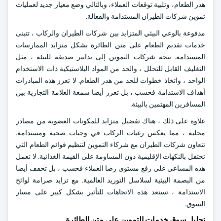
هدر الطعام، وتلبية توقعات العملاء، وبالتالي وضع معيار جديد لعمليات
تموين شركات الطيران المستدامة والفعالة.
مدفوعة بالوعي البيئي المتزايد بين شركات الطيران والركاب ، تتبنى
خدمات تقديم الطعام على متن الطائرة بشكل متزايد الممارسات
المستدامة. تتجه شركات التموين إلى تدابير صديقة للبيئة ، مثل
التغليف القابل للتحلل ، والحد من المواد البلاستيكية ذات الاستخدام
الواحد ، واتخاذ خطوات للحد من هدر الطعام. لا تعزز هذه المبادرات
أهداف الاستدامة فحسب ، بل تعزز أيضا سمعة العلامة التجارية بين
المسافرين المهتمين بالبيئة.
علاوة على ذلك ، هناك تفضيل متزايد للمكونات العضوية من مصادر
محلية ، مما يعكس رغبات الركاب في وجبات صحية ومستدامة.
تتعاون شركات الطيران مع شركاء التموين لتنظيم قوائم الطعام التي
تحتفل بالنكهات الإقليمية دون المساومة على القيمة الغذائية. لا تعمل
هذه المساعي على رفع مستوى رضا العملاء فحسب ، بل تخفف أيضا
من البصمة البيئية لسلاسل التوريد العالمية. مع تزايد صرامة لوائح
الاستدامة ، تستعد هذه الاتجاهات للتأثير بشكل كبير على مسار
السوق.
تحليل سوق خدمات التموين على متن الطائرة