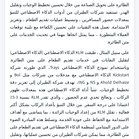
الطائرة على تحويل الصناعة من خلال تحسين تخطيط الوجبات وتقليل
الهدر. تستفيد شركات الطيران من أدوات الذكاء الاصطناعي للتنبؤ
بمعدلات حضور المسافرين ، وتبسيط عمليات تقديم الطعام ، وتعزيز
الاستدامة. تعمل هذه التقنيات على تحسين الكفاءة مع تلبية توقعات
العملاء المتطورة ، مما يمثل اتجاها مهما في تحديث الخدمات على
متن الطائرة.
على سبيل المثال ، طبقت KLM الذكاء الاصطناعي (الذكاء الاصطناعي)
لتقليل النفايات في خدمات تقديم الطعام على متن الطائرة.
وباستخدام نموذج الذكاء الاصطناعي Trays، الذي طورته شركة
Kickstart الذكاء الاصطناعي مع مدخلات من شركات مثل Bol و
Ahold Delhaize و NS و ING، تهدف شركة الطيران إلى تعزيز دقة
تخطيط الوجبات. تتنبأ أداة الذكاء الاصطناعي هذه بمعدلات ظهور
الركاب ، وتعالج تحدي عدم الحضور ، والذي تقدر KLM بنسبة 3-5٪
اعتمادا على درجة السفر. من خلال التنبؤ بأعداد الركاب بشكل أكثر
فعالية ، تقلل KLM من إعداد الوجبات الزائدة ، بما يتماشى مع أهداف
الاستدامة مع الحفاظ على جودة الخدمة. وتسلط هذه المبادرة الضوء
على الدور المتنامي لمنظمة الذكاء الاصطناعي في تقديم الطعام على
متن الطائرة، مما يمكن شركات الطيران من تحسين عملياتها، وتقليل