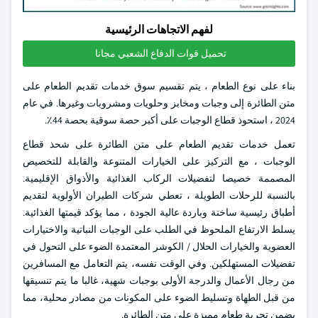
لفهم الاتجاهات الرئيسية
تحميل قوات الدفاع الشعبي مجانا
بناء على نوع الطعام ، يتم تقسيم سوق خدمات تقديم الطعام على
متن الطائرة إلى وجبات ومخابز وحلويات ومشروبات وغيرها. في عام
2024 ، استحوذ قطاع الوجبات على أكبر حصة سوقية بحصة 44٪.
تعمل خدمات تقديم الطعام على متن الطائرة على شحذ قطاع
الوجبات ، مع التركيز على الخيارات المتنوعة والقابلة للتخصيص
المصممة خصيصا لتفضيلات الركاب الغذائية والأذواق الإقليمية.
بالنسبة للرحلات الطويلة ، تعطي شركات الطيران الأولوية لتقديم
أطباق رئيسية ساخنة وباردة عالية الجودة ، مما يؤكد قيمتها الغذائية.
يسلط الارتفاع الملحوظ في الطلب على الوجبات النباتية والاختيارات
العضوية والخيارات الحلال / الكوشر المعتمدة الضوء على التحول في
تفضيلات المستهلكين. وفي الوقت نفسه، يتم التعامل مع المسافرين
من رجال الأعمال والدرجة الأولى بوجبات شهية، غالبا ما يتم تنسيقها
من قبل الطهاة وتسليط الضوء على المكونات من مصادر محلية، مما
يضمن تجربة طعام مميزة على متن الطائرة.