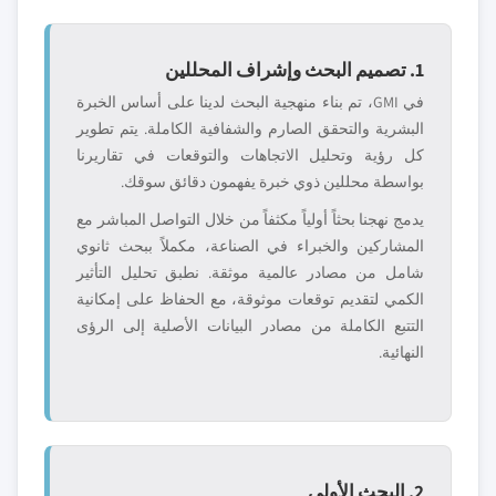
1. تصميم البحث وإشراف المحللين
في GMI، تم بناء منهجية البحث لدينا على أساس الخبرة
البشرية والتحقق الصارم والشفافية الكاملة. يتم تطوير
كل رؤية وتحليل الاتجاهات والتوقعات في تقاريرنا
بواسطة محللين ذوي خبرة يفهمون دقائق سوقك.
يدمج نهجنا بحثاً أولياً مكثفاً من خلال التواصل المباشر مع
المشاركين والخبراء في الصناعة، مكملاً ببحث ثانوي
شامل من مصادر عالمية موثقة. نطبق تحليل التأثير
الكمي لتقديم توقعات موثوقة، مع الحفاظ على إمكانية
التتبع الكاملة من مصادر البيانات الأصلية إلى الرؤى
النهائية.
2. البحث الأولي