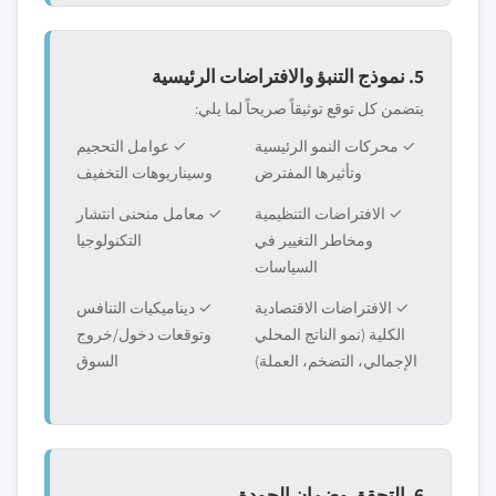
5. نموذج التنبؤ والافتراضات الرئيسية
يتضمن كل توقع توثيقاً صريحاً لما يلي:
✓ محركات النمو الرئيسية
✓ عوامل التحجيم
وتأثيرها المفترض
وسيناريوهات التخفيف
✓ الافتراضات التنظيمية
✓ معامل منحنى انتشار
ومخاطر التغيير في
التكنولوجيا
السياسات
✓ الافتراضات الاقتصادية
✓ ديناميكيات التنافس
الكلية (نمو الناتج المحلي
وتوقعات دخول/خروج
الإجمالي، التضخم، العملة)
السوق
6. التحقق وضمان الجودة