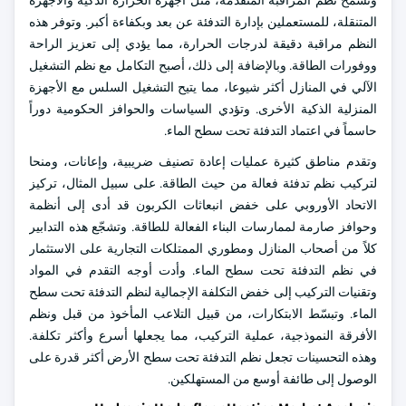
وتسمح نظم المراقبة المتقدمة، مثل أجهزة الحرارة الذكية والأجهزة
المتنقلة، للمستعملين بإدارة التدفئة عن بعد وبكفاءة أكبر. وتوفر هذه
النظم مراقبة دقيقة لدرجات الحرارة، مما يؤدي إلى تعزيز الراحة
ووفورات الطاقة. وبالإضافة إلى ذلك، أصبح التكامل مع نظم التشغيل
الآلي في المنازل أكثر شيوعا، مما يتيح التشغيل السلس مع الأجهزة
المنزلية الذكية الأخرى. وتؤدي السياسات والحوافز الحكومية دوراً
حاسماً في اعتماد التدفئة تحت سطح الماء.
وتقدم مناطق كثيرة عمليات إعادة تصنيف ضريبية، وإعانات، ومنحا
لتركيب نظم تدفئة فعالة من حيث الطاقة. على سبيل المثال، تركيز
الاتحاد الأوروبي على خفض انبعاثات الكربون قد أدى إلى أنظمة
وحوافز صارمة لممارسات البناء الفعالة للطاقة. وتشجّع هذه التدابير
كلاً من أصحاب المنازل ومطوري الممتلكات التجارية على الاستثمار
في نظم التدفئة تحت سطح الماء. وأدت أوجه التقدم في المواد
وتقنيات التركيب إلى خفض التكلفة الإجمالية لنظم التدفئة تحت سطح
الماء. وتبسّط الابتكارات، من قبيل التلاعب المأخوذ من قبل ونظم
الأفرقة النموذجية، عملية التركيب، مما يجعلها أسرع وأكثر تكلفة.
وهذه التحسينات تجعل نظم التدفئة تحت سطح الأرض أكثر قدرة على
الوصول إلى طائفة أوسع من المستهلكين.