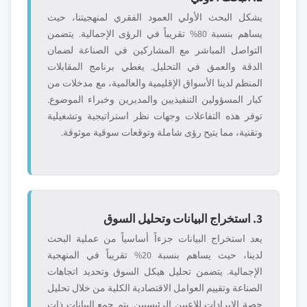
يشكل البحث الأولي العمود الفقري لمنهجيتنا، حيث
يساهم بنسبة 80% تقريباً في الرؤى الإجمالية. يتضمن
التواصل المباشر مع المشاركين في الصناعة لضمان
الدقة والعمق في التحليل. يغطي برنامج المقابلات
المنظم لدينا الأسواق الإقليمية والعالمية، مع مدخلات من
كبار المسؤولين التنفيذيين والمديرين وخبراء الموضوع.
توفر هذه التفاعلات وجهات نظر استراتيجية وتشغيلية
وتقنية، مما يتيح رؤى شاملة وتوقعات سوقية موثوقة.
3. استخراج البيانات وتحليل السوق
يعد استخراج البيانات جزءاً أساسياً من عملية البحث
لدينا، حيث يساهم بنسبة 20% تقريباً في المنهجية
الإجمالية. يتضمن تحليل هيكل السوق وتحديد اتجاهات
الصناعة وتقييم العوامل الاقتصادية الكلية من خلال تحليل
حصة الإيرادات للاعبين الرئيسيين. يتم جمع البيانات ذات