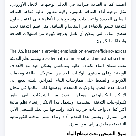
أنظمة كفاءة الطاقة صرامة في العالم. توجيهات الاتحاد الأوروبي،
مثل توجيه أداء الطاقة للمبنى، ولاية معايير عالية كفاءة الطاقة
للمباني الجديدة والتجديدات. وتشجع هذه الأنظمة على اعتماد حلول
للتدفئة تتسم بالكفاءة في استخدام الطاقة، مثل نظم التدفئة تحت
سطح الماء، التي يمكن أن تقلل بدرجة كبيرة من استهلاك الطاقة
وانبعاثات الكربون.
The U.S. has seen a growing emphasis on energy efficiency across
residential, commercial, and industrial sectors. وتتسم نظم التدفئة
تحت سطح الماء بكفاءة عالية وتتماشى بشكل جيد مع الأهداف
الوطنية وعلى مستوى الولايات للحد من استهلاك الطاقة وبصمات
الكربون. والضغط على ممارسات البناء المراعي للبيئة يدفع إلى
اعتماد هذه النظم. والولايات المتحدة، بوصفها قائدا عالميا في مجال
الابتكار التكنولوجي، موطن العديد من الشركات التي تطور
تكنولوجيات التدفئة المتقدمة. ويشمل هذا الابتكار إنشاء نظم مائية
أكثر كفاءة، وإحداثيات حرارية ذكية، وإدماجها في نظم التشغيل الآلي
في المنازل. ويحسن هذا التقدم أداء ونداء نظم التدفئة الكهرمائية
الناقصة، مما يؤدي إلى نمو السوق.
سوق التسخين تحت سطح الماء