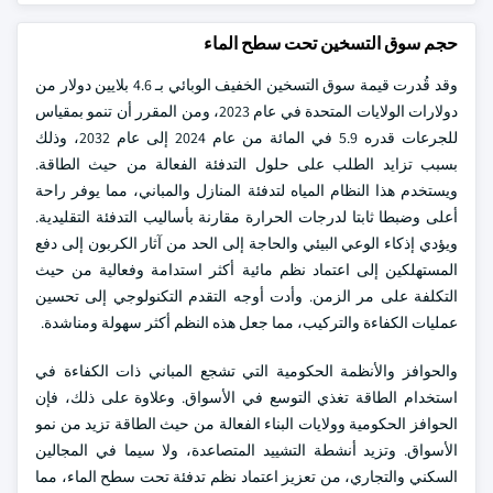
حجم سوق التسخين تحت سطح الماء
وقد قُدرت قيمة سوق التسخين الخفيف الوبائي بـ 4.6 بلايين دولار من
دولارات الولايات المتحدة في عام 2023، ومن المقرر أن تنمو بمقياس
للجرعات قدره 5.9 في المائة من عام 2024 إلى عام 2032، وذلك
بسبب تزايد الطلب على حلول التدفئة الفعالة من حيث الطاقة.
ويستخدم هذا النظام المياه لتدفئة المنازل والمباني، مما يوفر راحة
أعلى وضبطا ثابتا لدرجات الحرارة مقارنة بأساليب التدفئة التقليدية.
ويؤدي إذكاء الوعي البيئي والحاجة إلى الحد من آثار الكربون إلى دفع
المستهلكين إلى اعتماد نظم مائية أكثر استدامة وفعالية من حيث
التكلفة على مر الزمن. وأدت أوجه التقدم التكنولوجي إلى تحسين
عمليات الكفاءة والتركيب، مما جعل هذه النظم أكثر سهولة ومناشدة.
والحوافز والأنظمة الحكومية التي تشجع المباني ذات الكفاءة في
استخدام الطاقة تغذي التوسع في الأسواق. وعلاوة على ذلك، فإن
الحوافز الحكومية وولايات البناء الفعالة من حيث الطاقة تزيد من نمو
الأسواق. وتزيد أنشطة التشييد المتصاعدة، ولا سيما في المجالين
السكني والتجاري، من تعزيز اعتماد نظم تدفئة تحت سطح الماء، مما