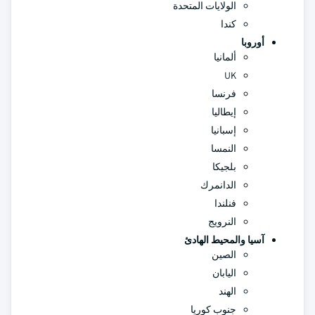
الولايات المتحدة
كندا
أوروبا
ألمانيا
UK
فرنسا
إيطاليا
إسبانيا
النمسا
بلجيكا
الدانمرك
فنلندا
النرويج
آسيا والمحيط الهادئ
الصين
اليابان
الهند
جنوب كوريا