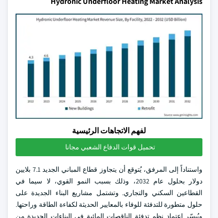
Hydronic Underfloor Heating Market Analysis
لفهم الاتجاهات الرئيسية
تحميل قوات الدفاع الشعبي مجانا
واستناداً إلى المرفق، يُتوقع أن يتجاوز قطاع المباني الجديد 7.1 بلايين
دولار بحلول عام 2032، وذلك بسبب النمو القوي، لا سيما في
القطاعين السكني والتجاري. وتشتمل مشاريع البناء الجديدة على
حلول متطورة للتدفئة للوفاء بالمعايير الحديثة لكفاءة الطاقة وراحتها.
ويُيسّر اعتماد نظم تدفئة الناقصات المائية في البناءات الجديدة من