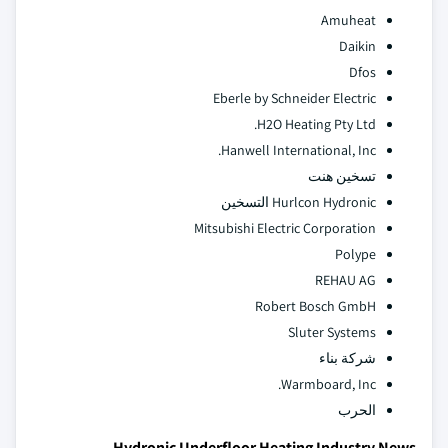
Amuheat
Daikin
Dfos
Eberle by Schneider Electric
H2O Heating Pty Ltd.
Hanwell International, Inc.
تسخين هنت
Hurlcon Hydronic التسخين
Mitsubishi Electric Corporation
Polype
REHAU AG
Robert Bosch GmbH
Sluter Systems
شركة بناء
Warmboard, Inc.
الحرب
Hydronic Underfloor Heating Industry News