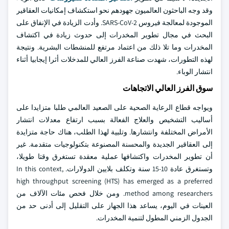
وقد وجه الباحثون العالميون جهودهم نحو استكشاف إمكانيات العقاقير
الموجودة لمعالجة فيروس SARS-CoV-2. وأدت الزيادة في الإنفاق على
البحث في مجال تطوير المخدرات إلى حدوث زيادة في اكتشاف
المخدرات وما تلا ذلك من اعتماد مرتفع للمنشطات البشرية. ونتيجة
لهذه التطورات، شهدت صناعة الفرز العالي للمدخلات أثرا إيجابيا أثناء
انتشار الوباء.
سوق الفرز العالي الاتجاهات
ويواجه قطاع الرعاية الصحية على الصعيد العالمي طلبا متزايدا على
أساليب التشخيص والعلاج الفعالة بسبب ارتفاع معدلات انتشار
الأمراض المختلفة وانتشارها. وتلبية لهذا الطلب، هناك حاجة متزايدة
إلى العقاقير الجديدة والمحسنة المصنوعة بتكنولوجيات متقدمة. غير
أن تطوير المخدرات واكتشافها عملية معقدة تستغرق وقتا طويلا،
وتستغرق عادة 10-15 سنة وتكلف بلايين الدولارات. In this context,
high throughput screening (HTS) has emerged as a preferred
method among researchers. ومن خلال فحص مئات الآلاف من
العينات في اليوم، يساعد هذا الجهاز على التقليل إلى أدنى حد من
الجدول الزمني المطول لتنمية المخدرات.