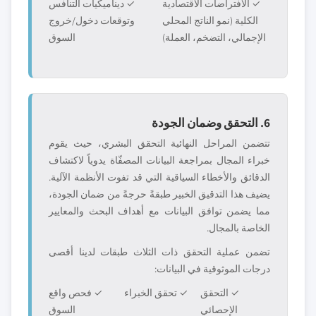
✓ الافتراضات الاقتصادية
✓ ديناميكيات التنافس
الكلية (نمو الناتج المحلي
وتوقعات دخول/خروج
الإجمالي، التضخم، العملة)
السوق
6. التحقق وضمان الجودة
تتضمن المراحل النهائية التحقق البشري، حيث يقوم
خبراء المجال بمراجعة البيانات المصفّاة يدوياً لاكتشاف
الدقائق والأخطاء السياقية التي قد تفوت الأنظمة الآلية.
يضيف هذا التدقيق الخبير طبقةً حرجةً من ضمان الجودة،
مما يضمن توافق البيانات مع أهداف البحث والمعايير
الخاصة بالمجال.
تضمن عملية التحقق ذات الثلاث طبقات لدينا أقصى
درجات الموثوقية في البيانات:
✓ التحقق
✓ تحقق الخبراء
✓ فحص واقع
الإحصائي
السوق