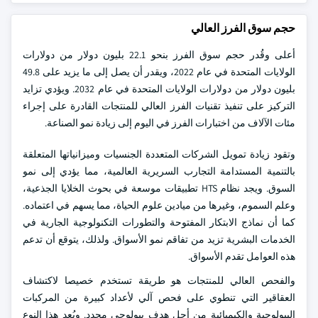
حجم سوق الفرز العالي
أعلى وقُدر حجم سوق الفرز بنحو 22.1 بليون دولار من دولارات
الولايات المتحدة في عام 2022، ويقدر أن يصل إلى ما يزيد على 49.8
بليون دولار من دولارات الولايات المتحدة في عام 2032. ويؤدي تزايد
التركيز على تنفيذ تقنيات الفرز العالي للمنتجات القادرة على إجراء
مئات الآلاف من اختبارات الفرز في اليوم إلى زيادة نمو الصناعة.
وتقود زيادة تمويل الشركات المتعددة الجنسيات وميزانياتها المتعلقة
بالتنمية المستدامة التجارب السريرية العالمية، مما يؤدي إلى نمو
السوق. ويجد نظام HTS تطبيقات موسعة في بحوث الخلايا الجذعية،
وعلم السموم، وغيرها من ميادين علوم الحياة، مما يسهم في اعتماده.
كما أن نماذج الابتكار المفتوحة والتطورات التكنولوجية الجارية في
الخدمات البشرية تزيد من تفاقم نمو الأسواق. ولذلك، يتوقع أن تدعم
هذه العوامل تقدم الأسواق.
والفحص العالي للمنتجات هو طريقة تستخدم خصيصا لاكتشاف
العقاقير التي تنطوي على فحص آلي لأعداد كبيرة من المركبات
البيولوجية والكيميائية من أجل هدف بيولوجي محدد. ويُعد هذا النوع