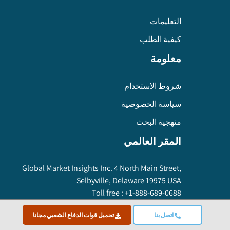
التعليمات
كيفية الطلب
معلومة
شروط الاستخدام
سياسة الخصوصية
منهجية البحث
المقر العالمي
Global Market Insights Inc. 4 North Main Street,
Selbyville, Delaware 19975 USA
Toll free :
+1-888-689-0688
USA :
+1-302-846-7766
اتصل بنا
تحميل قوات الدفاع الشعبي مجانا
APAC :
+65-3129-7718
Email:
sales@gminsights.com