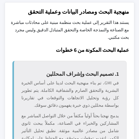
منهجية البحث ومصادر البيانات وعملية التحقق
يستند هذا التقرير إلى عملية بحث منظمة مبنية على محادثات مباشرة
مع الصناعة والنمذجة الخاصة والتحقق المتبادل الدقيق وليس مجرد
بحث مكتبي.
عملية البحث المكونة من 6 خطوات
1. تصميم البحث وإشراف المحللين
في GMI، تم بناء منهجية البحث لدينا على أساس الخبرة
البشرية والتحقق الصارم والشفافية الكاملة. يتم تطوير
كل رؤية وتحليل الاتجاهات والتوقعات في تقاريرنا
بواسطة محللين ذوي خبرة يفهمون دقائق سوقك.
يدمج نهجنا بحثاً أولياً مكثفاً من خلال التواصل المباشر مع
المشاركين والخبراء في الصناعة، مكملاً ببحث ثانوي
شامل من مصادر عالمية موثقة. نطبق تحليل التأثير
الكمي لتقديم توقعات موثوقة، مع الحفاظ على إمكانية