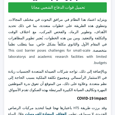
تحميل قوات الدفاع الشعبي مجانا
ويتزايد اعتماد هذا النظام في مرافق البحوث في مختلف المجالات.
وتنطوي هذه الطريقة على خطوات متعددة، بما في ذلك تحديد
الأهداف، وتطوير الرماد، والفحص المركب، مع اختلاف الوقت
والتكلفة والتعقيد. ومن بين هذه الخطوات، يُعتبر تطوير المظاهرات
في المقام الأول والثانوي مكلفاً بشكل خاص، مما يتطلب نظماً
متخصصة. This cost barrier poses challenges for small-scale
laboratorys and academic research facilities with limited
budgets.
وبالإضافة إلى ذلك، تواجه شركات الصيدلة المتعددة الجنسيات زيادة
في الاستثمار الرأسمالي ومجموع تكلفة الملكية بسبب الحاجة إلى
نظم متعددة. وعلاوة على ذلك، من المتوقع أن تعوق ندرة الموظفين
المهرة وتكاليف الصيانة الكبيرة المرتبطة بهذه الصكوك تقدم الأسواق.
COVID-19 Impact
وقد برزت طريقة HTS باعتبارها نهجا قيما لتحديد مركبات الرصاص
الجديدة، لا سيما في تطوير
العقاقير المضادة للفيروسات
خلال الوباء