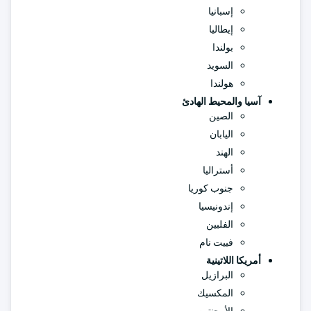
إسبانيا
إيطاليا
بولندا
السويد
هولندا
آسيا والمحيط الهادئ
الصين
اليابان
الهند
أستراليا
جنوب كوريا
إندونيسيا
الفلبين
فييت نام
أمريكا اللاتينية
البرازيل
المكسيك