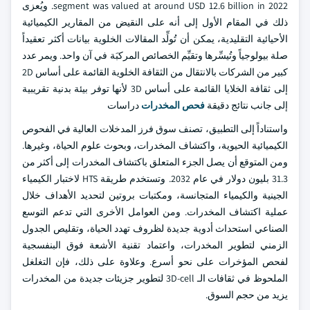
segment was valued at around USD 12.6 billion in 2022. ويُعزى
ذلك في المقام الأول إلى أنه على النقيض من المقارير الكيميائية
الأحيائية التقليدية، يمكن أن تُولِّد المقالات الخلوية بيانات أكثر تعقيداً
صلة بيولوجياً وتُيسِّرها وتقيِّم الخصائص المركبَة في آن واحد. ويمر عدد
كبير من الشركات بالانتقال من الثقافة الخلوية القائمة على أساس 2D
إلى ثقافة الخلايا القائمة على أساس 3D لأنها توفر بيئة بدنية تقريبية
إلى جانب نتائج دقيقة
فحص المخدرات
دراسات
واستناداً إلى التطبيق، تصنف سوق فرز المدخلات العالية في الفحوص
الكيميائية الحيوية، واكتشاف المخدرات، وبحوث علوم الحياة، وغيرها.
ومن المتوقع أن يصل الجزء المتعلق باكتشاف المخدرات إلى أكثر من
31.3 بليون دولار في عام 2032. وتستخدم طريقة HTS لاختبار الكيمياء
الجينية والكيمياء المتجانسة، ومكتبات بروتين لتحديد الأهداف خلال
عملية اكتشاف المخدرات. ومن العوامل الأخرى التي تدعم التوسع
الصناعي استحداث أدوية جديدة لظروف تهدد الحياة، وتقليص الجدول
الزمني لتطوير المخدرات، واعتماد تقنية الأشعة فوق البنفسجية
لفحص المؤخرات على نحو أسرع. وعلاوة على ذلك، فإن التغلغل
الملحوظ في ثقافات الـ 3D-cell لتطوير جزيئات جديدة من المخدرات
يزيد من حجم السوق.